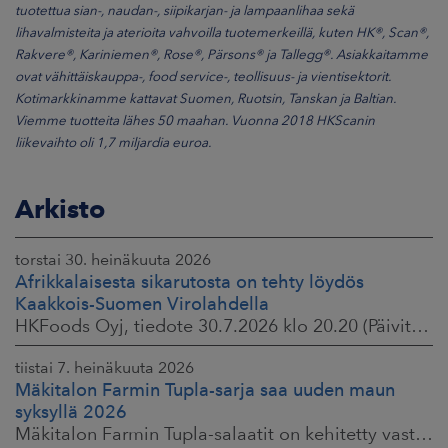
tuotettua sian-, naudan-, siipikarjan- ja lampaanlihaa sekä
lihavalmisteita ja aterioita vahvoilla tuotemerkeillä, kuten HK®, Scan®,
Rakvere®, Kariniemen®, Rose®, Pärsons® ja Tallegg®. Asiakkaitamme
ovat vähittäiskauppa-, food service-, teollisuus- ja vientisektorit.
Kotimarkkinamme kattavat Suomen, Ruotsin, Tanskan ja Baltian.
Viemme tuotteita lähes 50 maahan. Vuonna 2018 HKScanin
liikevaihto oli 1,7 miljardia euroa.
Arkisto
torstai 30. heinäkuuta 2026
Afrikkalaisesta sikarutosta on tehty löydös
Kaakkois-Suomen Virolahdella
HKFoods Oyj, tiedote 30.7.2026 klo 20.20 (Päivitetty 3.8.2026 )
tiistai 7. heinäkuuta 2026
Mäkitalon Farmin Tupla-sarja saa uuden maun
syksyllä 2026
Mäkitalon Farmin Tupla-salaatit on kehitetty vastaamaan kuluttajien toiveisiin ruokaisista, proteiinipitoisista ja helposti mukaan otettavista aterioista.