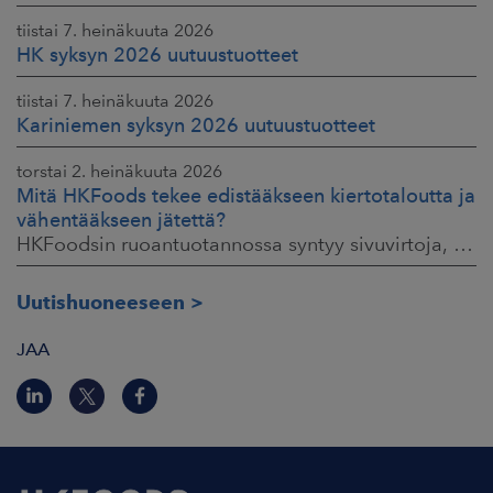
tiistai 7. heinäkuuta 2026
HK syksyn 2026 uutuustuotteet
tiistai 7. heinäkuuta 2026
Kariniemen syksyn 2026 uutuustuotteet
torstai 2. heinäkuuta 2026
Mitä HKFoods tekee edistääkseen kiertotaloutta ja
vähentääkseen jätettä?
HKFoodsin ruoantuotannossa syntyy sivuvirtoja, jotka sisältävät arvokkaita ainesosia. Niistä osa ohjataan jo muille teollisuuden aloille hyötykäyttöön
Uutishuoneeseen
JAA