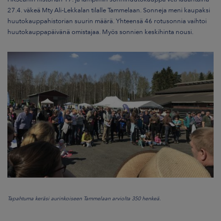
ARKKINAT
27.4. väkeä Mty Ali-Lekkalan tilalle Tammelaan. Sonneja meni kaupaksi
huutokauppahistorian suurin määrä. Yhteensä 46 rotusonnia vaihtoi
RA
huutokauppapäivänä omistajaa. Myös sonnien keskihinta nousi.
UUTISHUONE
HTEYSTIEDOT
Tapahtuma keräsi aurinkoiseen Tammelaan arviolta 350 henkeä.