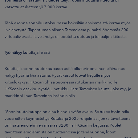
sonneista oli saatavilla videoesittely. Puoliminuuttisia videoita oli
katsottu etukäteen yli 7 000 kertaa.
Tänä vuonna sonnihuutokaupassa kokeiltiin ensimmäistä kertaa myös
livelähetystä. Tapahtuman aikana Tammelassa piipahti lähemmäs 200
virtuaalivierasta. Livelähetys oli odotettu uutuus ja toi paljon kiitosta.
Työ näkyy kuluttajalle asti
Kuluttajille sonnihuutokaupassa esillä ollut erinomainen eläinaines
näkyy hyvänä lihalaatuna. Hyvät kasvut luovat ketjulle myös
kilpailukykyä. HKScan ohjaa Suomessa rotukarjan markkinoille
HKScanin osakkuusyhtiö Lihatukku Harri Tammisen kautta, joka myy ja
markkinoi lihan Tamminen-brändin alla.
”Sonnihuutokauppa on aina hieno kevään avaus. Se tukee hyvin reilu
vuosi sitten käynnistettyä Rotukarja 2025 -ohjelmaa, jonka tavoitteena
on lisätä emolehmien määrää 3200:lla HKScanin ketjussa. Puolet
tavoitteen emolehmistä on tuotannossa jo tänä vuonna, loput