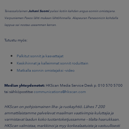
Taivassalolainen
Juhani Suomi
palasi kotiin kahden angus-sonnin omistajana.
Varpuniemen Paxos lähti mukaan lähtöhinnalla. Alapeuran Panasonicin kohdalla
lappua sai nostaa useamman kerran.
Tutustu myös:
Palkitut sonnit ja kasvattajat
Keskihinnat ja kalleimmat sonnit roduittain
Matkalla sonnin omistajaksi -video
Median yhteydenotot:
HKScan Media Service Desk p. 010 570 5700
tai sähköpostitse
communications@hkscan.com
HKScan on pohjoismainen liha- ja ruokayhtiö. Lähes 7 200
ammattilaistamme palvelevat maailman vaativimpia kuluttajia ja
varmistavat laadun koko tuotantoketjussamme – tilalta haarukkaan.
HKScan valmistaa, markkinoi ja myy korkealaatuista ja vastuullisesti