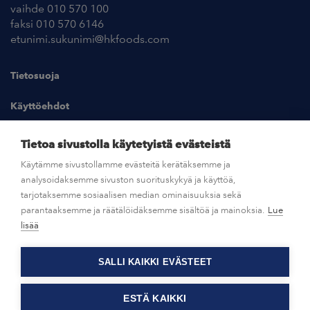
vaihde 010 570 100
faksi 010 570 6146
etunimi.sukunimi@hkfoods.com
Tietosuoja
Käyttöehdot
Kuvapankki
Tietoa sivustolla käytetyistä evästeistä
Käytämme sivustollamme evästeitä kerätäksemme ja
analysoidaksemme sivuston suorituskykyä ja käyttöä,
UUTISHUONE
tarjotaksemme sosiaalisen median ominaisuuksia sekä
parantaaksemme ja räätälöidäksemme sisältöä ja mainoksia.
Lue
AVOIMET TYÖPAIKAT
lisää
SALLI KAIKKI EVÄSTEET
OTA YHTEYTTÄ
ESTÄ KAIKKI