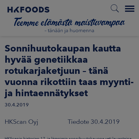
Menu
ETUSIVU
Sonnihuutokaupan kautta
hyvää genetiikkaa
rotukarjaketjuun – tänä
FI
vuonna rikottiin taas myynti-
ja hintaennätykset
ETOA MEISTÄ
30.4.2019
STUULLISUUS
HKScan Oyj Tiedote 30.4.2019
JOITTAJAT
HKScanin historian 17. ja lämpimin sonnihuutokauppa veti lauantaina