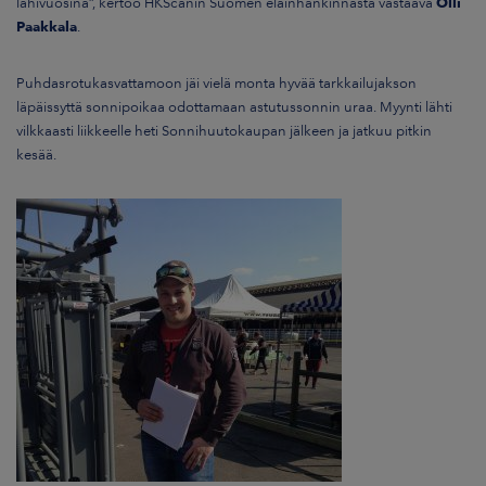
lähivuosina”, kertoo HKScanin Suomen eläinhankinnasta vastaava
Olli
Paakkala
.
Puhdasrotukasvattamoon jäi vielä monta hyvää tarkkailujakson
läpäissyttä sonnipoikaa odottamaan astutussonnin uraa. Myynti lähti
vilkkaasti liikkeelle heti Sonnihuutokaupan jälkeen ja jatkuu pitkin
kesää.