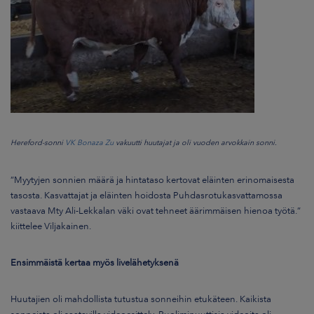
Hereford-sonni
VK Bonaza Zu
vakuutti huutajat ja oli vuoden arvokkain sonni.
”Myytyjen sonnien määrä ja hintataso kertovat eläinten erinomaisesta
tasosta. Kasvattajat ja eläinten hoidosta Puhdasrotukasvattamossa
vastaava Mty Ali-Lekkalan väki ovat tehneet äärimmäisen hienoa työtä.”
kiittelee Viljakainen.
Ensimmäistä kertaa myös livelähetyksenä
Huutajien oli mahdollista tutustua sonneihin etukäteen. Kaikista