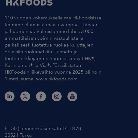
110 vuoden kokemuksella me HKFoodsissa
teemme elämästä maistuvampaa – tänään
ja huomenna. Valmistamme lähes 3 000
ammattilaisen voimin vastuullista ja
paikallisesti tuotettua ruokaa kuluttajien
erilaisiin ruokahetkiin. Tunnettuja
tuotemerkkejämme Suomessa ovat HK®,
Kariniemen® ja Via®. Pörssilistatun
HKFoodsin liikevaihto vuonna 2025 oli noin
1 mrd. euroa. www.hkfoods.com
Yhteystiedot
PL 50 (Lemminkäisenkatu 14-18 A)
20521 Turku