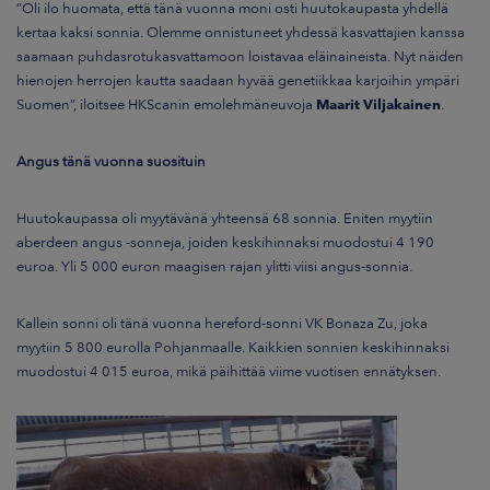
”Oli ilo huomata, että tänä vuonna moni osti huutokaupasta yhdellä
kertaa kaksi sonnia. Olemme onnistuneet yhdessä kasvattajien kanssa
saamaan puhdasrotukasvattamoon loistavaa eläinaineista. Nyt näiden
hienojen herrojen kautta saadaan hyvää genetiikkaa karjoihin ympäri
Suomen”, iloitsee HKScanin emolehmäneuvoja
Maarit Viljakainen
.
Angus tänä vuonna suosituin
Huutokaupassa oli myytävänä yhteensä 68 sonnia. Eniten myytiin
aberdeen angus -sonneja, joiden keskihinnaksi muodostui 4 190
euroa. Yli 5 000 euron maagisen rajan ylitti viisi angus-sonnia.
Kallein sonni oli tänä vuonna hereford-sonni VK Bonaza Zu, joka
myytiin 5 800 eurolla Pohjanmaalle. Kaikkien sonnien keskihinnaksi
muodostui 4 015 euroa, mikä päihittää viime vuotisen ennätyksen.