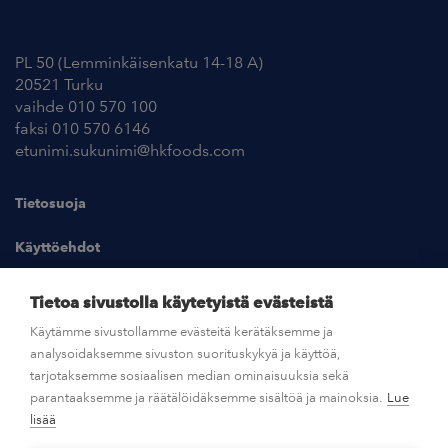
Yhteystiedot
PL 50 (Lemminkäisenkatu 14-18 A)
20521 Turku
vaihde 010 570 100
faksi 010 570 6146
etunimi.sukunimi@hkfoods.com
Tietosuoja
Käyttöehdot
Kuvapankki
Tietoa sivustolla käytetyistä evästeistä
Käytämme sivustollamme evästeitä kerätäksemme ja
analysoidaksemme sivuston suorituskykyä ja käyttöä,
UUTISHUONE
tarjotaksemme sosiaalisen median ominaisuuksia sekä
parantaaksemme ja räätälöidäksemme sisältöä ja mainoksia.
Lue
AVOIMET TYÖPAIKAT
lisää