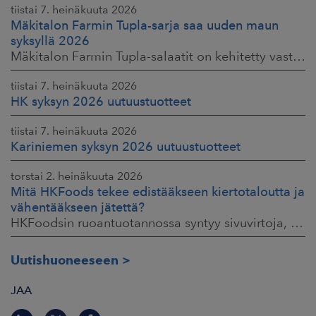
tiistai 7. heinäkuuta 2026
Mäkitalon Farmin Tupla-sarja saa uuden maun
syksyllä 2026
Mäkitalon Farmin Tupla-salaatit on kehitetty vastaamaan kuluttajien toiveisiin ruokaisista, proteiinipitoisista ja helposti mukaan otettavista aterioista.
tiistai 7. heinäkuuta 2026
HK syksyn 2026 uutuustuotteet
tiistai 7. heinäkuuta 2026
Kariniemen syksyn 2026 uutuustuotteet
torstai 2. heinäkuuta 2026
Mitä HKFoods tekee edistääkseen kiertotaloutta ja
vähentääkseen jätettä?
HKFoodsin ruoantuotannossa syntyy sivuvirtoja, jotka sisältävät arvokkaita ainesosia. Niistä osa ohjataan jo muille teollisuuden aloille hyötykäyttöön
Uutishuoneeseen
JAA