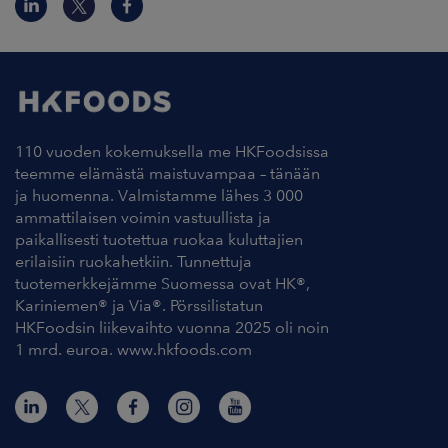
110 vuoden kokemuksella me HKFoodsissa
teemme elämästä maistuvampaa – tänään
ja huomenna. Valmistamme lähes 3 000
ammattilaisen voimin vastuullista ja
paikallisesti tuotettua ruokaa kuluttajien
erilaisiin ruokahetkiin. Tunnettuja
tuotemerkkejämme Suomessa ovat HK®,
Kariniemen® ja Via®. Pörssilistatun
HKFoodsin liikevaihto vuonna 2025 oli noin
1 mrd. euroa. www.hkfoods.com