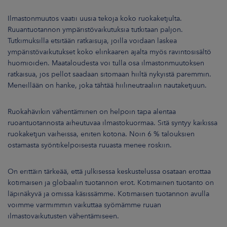
Ilmastonmuutos vaatii uusia tekoja koko ruokaketjulta.
Ruuantuotannon ympäristövaikutuksia tutkitaan paljon.
Tutkimuksilla etsitään ratkaisuja, joilla voidaan laskea
ympäristövaikutukset koko elinkaaren ajalta myös ravintosisältö
huomioiden. Maataloudesta voi tulla osa ilmastonmuutoksen
ratkaisua, jos pellot saadaan sitomaan hiiltä nykyistä paremmin.
Meneillään on hanke, joka tähtää hiilineutraaliin nautaketjuun.
Ruokahävikin vähentäminen on helpoin tapa alentaa
ruoantuotannosta aiheutuvaa ilmastokuormaa. Sitä syntyy kaikissa
ruokaketjun vaiheissa, eniten kotona. Noin 6 % talouksien
ostamasta syöntikelpoisesta ruuasta menee roskiin.
On erittäin tärkeää, että julkisessa keskustelussa osataan erottaa
kotimaisen ja globaalin tuotannon erot. Kotimainen tuotanto on
läpinäkyvä ja omissa käsissämme. Kotimaisen tuotannon avulla
voimme varmimmin vaikuttaa syömämme ruuan
ilmastovaikutusten vähentämiseen.