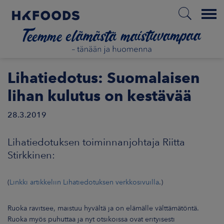
Menu
ETUSIVU
Lihatiedotus: Suomalaisen
lihan kulutus on kestävää
28.3.2019
FI
Lihatiedotuksen toiminnanjohtaja Riitta
ETOA MEISTÄ
Stirkkinen:
STUULLISUUS
(
Linkki artikkeliin Lihatiedotuksen verkkosivuilla
.
)
JOITTAJAT
Ruoka ravitsee, maistuu hyvältä ja on elämälle välttämätöntä.
Ruoka myös puhuttaa ja nyt otsikoissa ovat erityisesti