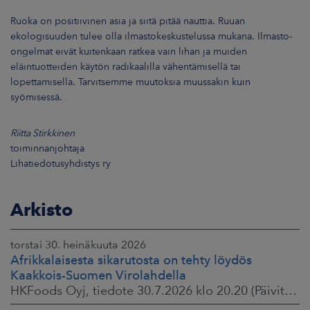
Ruoka on positiivinen asia ja siitä pitää nauttia. Ruuan
ekologisuuden tulee olla ilmastokeskustelussa mukana. Ilmasto-
ongelmat eivät kuitenkaan ratkea vain lihan ja muiden
eläintuotteiden käytön radikaalilla vähentämisellä tai
lopettamisella. Tarvitsemme muutoksia muussakin kuin
syömisessä.
Riitta Stirkkinen
toiminnanjohtaja
Lihatiedotusyhdistys ry
Arkisto
torstai 30. heinäkuuta 2026
Afrikkalaisesta sikarutosta on tehty löydös
Kaakkois-Suomen Virolahdella
HKFoods Oyj, tiedote 30.7.2026 klo 20.20 (Päivitetty 3.8.2026 )