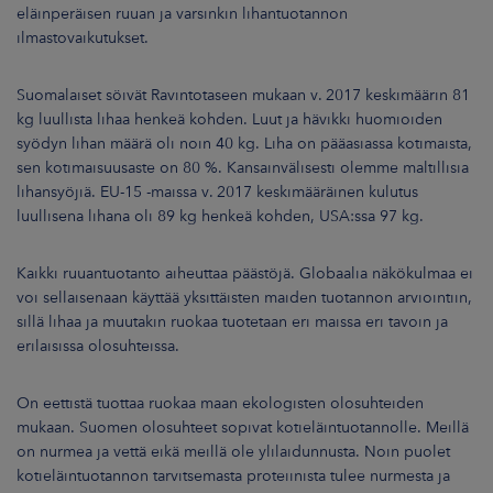
ARKKINAT
eläinperäisen ruuan ja varsinkin lihantuotannon
ilmastovaikutukset.
RA
Suomalaiset söivät Ravintotaseen mukaan v. 2017 keskimäärin 81
kg luullista lihaa henkeä kohden. Luut ja hävikki huomioiden
UUTISHUONE
syödyn lihan määrä oli noin 40 kg. Liha on pääasiassa kotimaista,
sen kotimaisuusaste on 80 %. Kansainvälisesti olemme maltillisia
HTEYSTIEDOT
lihansyöjiä. EU-15 -maissa v. 2017 keskimääräinen kulutus
luullisena lihana oli 89 kg henkeä kohden, USA:ssa 97 kg.
Kaikki ruuantuotanto aiheuttaa päästöjä. Globaalia näkökulmaa ei
voi sellaisenaan käyttää yksittäisten maiden tuotannon arviointiin,
sillä lihaa ja muutakin ruokaa tuotetaan eri maissa eri tavoin ja
erilaisissa olosuhteissa.
On eettistä tuottaa ruokaa maan ekologisten olosuhteiden
mukaan. Suomen olosuhteet sopivat kotieläintuotannolle. Meillä
on nurmea ja vettä eikä meillä ole ylilaidunnusta. Noin puolet
kotieläintuotannon tarvitsemasta proteiinista tulee nurmesta ja