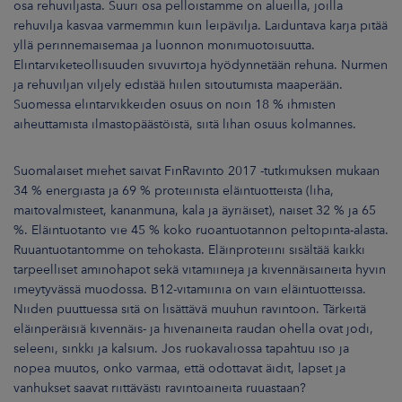
osa rehuviljasta. Suuri osa pelloistamme on alueilla, joilla
rehuvilja kasvaa varmemmin kuin leipävilja. Laiduntava karja pitää
yllä perinnemaisemaa ja luonnon monimuotoisuutta.
Elintarviketeollisuuden sivuvirtoja hyödynnetään rehuna. Nurmen
ja rehuviljan viljely edistää hiilen sitoutumista maaperään.
Suomessa elintarvikkeiden osuus on noin 18 % ihmisten
aiheuttamista ilmastopäästöistä, siitä lihan osuus kolmannes.
Suomalaiset miehet saivat FinRavinto 2017 -tutkimuksen mukaan
34 % energiasta ja 69 % proteiinista eläintuotteista (liha,
maitovalmisteet, kananmuna, kala ja äyriäiset), naiset 32 % ja 65
%. Eläintuotanto vie 45 % koko ruoantuotannon peltopinta-alasta.
Ruuantuotantomme on tehokasta. Eläinproteiini sisältää kaikki
tarpeelliset aminohapot sekä vitamiineja ja kivennäisaineita hyvin
imeytyvässä muodossa. B12-vitamiinia on vain eläintuotteissa.
Niiden puuttuessa sitä on lisättävä muuhun ravintoon. Tärkeitä
eläinperäisiä kivennäis- ja hivenaineita raudan ohella ovat jodi,
seleeni, sinkki ja kalsium. Jos ruokavaliossa tapahtuu iso ja
nopea muutos, onko varmaa, että odottavat äidit, lapset ja
vanhukset saavat riittävästi ravintoaineita ruuastaan?