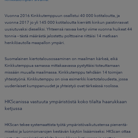
Vuonna 2016 Kinkkutemppuun osallistui 40 000 kotitaloutta, ja
vuonna 2017 jo yli 145 000 kotitaloutta kierrätti kinkun paistinrasvat
uusiutuvaksi dieseliksi. Yhteensä rasvaa kertyi viime vuonna huikeat 44
tonnia – tästä määrästä jalostettu polttoaine riittäisi 14 matkaan
henkilöautolla maapallon ympäri.
Suomalainen kiertotalousosaaminen on maailman kärkeä, eikä
Kinkkutemppua samassa mittakaavassa pystyttäisi toteuttamaan
missään muualla maailmassa. Kinkkutemppu tehdään 14 toimijan
yhteistyönä. Kinkkutemppu on oiva esimerkki kiertotaloudesta, jossa
uudenlaiset kumppanuudet ja yhteistyö ovat tärkeässä roolissa.
HKScanissa vastuuta ympäristöstä koko tilalta haarukkaan
ketjussa
HKScan tekee systemaattista työtä ympäristövaikutustensa pienentä­
miseksi ja luonnonvarojen kestävän käytön lisäämiseksi. HKScan ottaa
vastuuta ympäristöstä tilalta haarukkaan ketjussaan ja asettaa