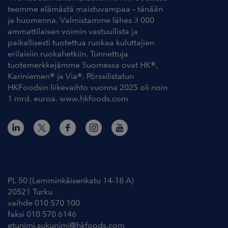
teemme elämästä maistuvampaa – tänään
ja huomenna. Valmistamme lähes 3 000
ammattilaisen voimin vastuullista ja
paikallisesti tuotettua ruokaa kuluttajien
erilaisiin ruokahetkiin. Tunnettuja
tuotemerkkejämme Suomessa ovat HK®,
Kariniemen® ja Via®. Pörssilistatun
HKFoodsin liikevaihto vuonna 2025 oli noin
1 mrd. euroa. www.hkfoods.com
Yhteystiedot
PL 50 (Lemminkäisenkatu 14-18 A)
20521 Turku
vaihde 010 570 100
faksi 010 570 6146
etunimi.sukunimi@hkfoods.com