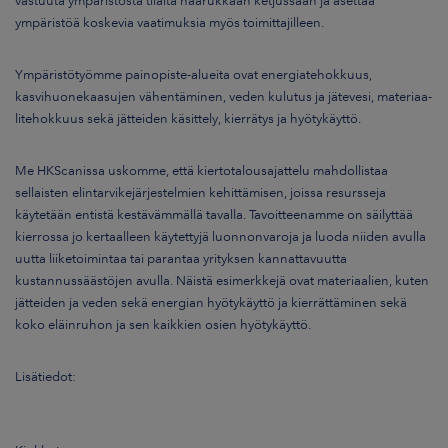
ympäristöä koskevia vaatimuksia myös toimit­tajilleen.
Ympäristötyömme painopiste-alueita ovat energiatehokkuus,
kasvihuonekaasujen vähentäminen, veden kulutus ja jätevesi, materiaa­
litehokkuus sekä jätteiden käsittely, kierrätys ja hyötykäyttö.
Me HKScanissa uskomme, että
kiertotalousajattelu
mahdollistaa
sellaisten elintarvikejärjestelmien kehittämisen, joissa resursseja
käytetään entistä kestävämmällä tavalla. Tavoitteenamme on säilyttää
kierrossa jo kertaalleen käytettyjä luonnonvaroja ja luoda niiden avulla
uutta liiketoimintaa tai parantaa yrityksen kannattavuutta
kustannussäästöjen avulla. Näistä esimerkkejä ovat materiaalien, kuten
jätteiden ja veden sekä energian hyötykäyttö ja kierrättäminen sekä
koko eläinruhon ja sen kaikkien osien hyötykäyttö.
Lisätiedot: