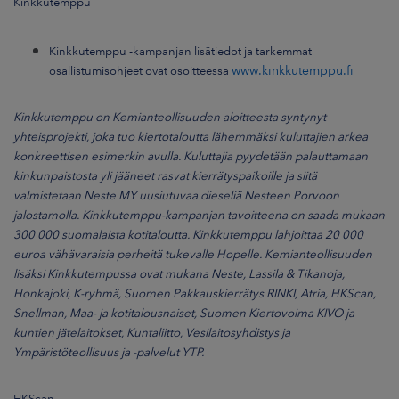
Kinkkutemppu
Kinkkutemppu -kampanjan lisätiedot ja tarkemmat
osallistumisohjeet ovat osoitteessa
www.kinkkutemppu.fi
Kinkkutemppu on Kemianteollisuuden aloitteesta syntynyt
yhteisprojekti, joka tuo kiertotaloutta lähemmäksi kuluttajien arkea
konkreettisen esimerkin avulla. Kuluttajia pyydetään palauttamaan
kinkunpaistosta yli jääneet rasvat kierrätyspaikoille ja siitä
valmistetaan Neste MY uusiutuvaa dieseliä Nesteen Porvoon
jalostamolla. Kinkkutemppu-kampanjan tavoitteena on saada mukaan
300 000 suomalaista kotitaloutta. Kinkkutemppu lahjoittaa 20 000
euroa vähävaraisia perheitä tukevalle Hopelle. Kemianteollisuuden
lisäksi Kinkkutempussa ovat mukana Neste, Lassila & Tikanoja,
Honkajoki, K-ryhmä, Suomen Pakkauskierrätys RINKI, Atria, HKScan,
Snellman, Maa- ja kotitalousnaiset, Suomen Kiertovoima KIVO ja
kuntien jätelaitokset, Kuntaliitto, Vesilaitosyhdistys ja
Ympäristöteollisuus ja -palvelut YTP.
HKScan