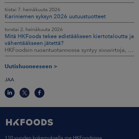
tiistai 7. heinäkuuta 2026
Kariniemen syksyn 2026 uutuustuotteet
torstai 2. heinäkuuta 2026
Mitä HKFoods tekee edistääkseen kiertotaloutta ja
vähentääkseen jätettä?
HKFoodsin ruoantuotannossa syntyy sivuvirtoja, jotka sisältävät arvokkaita ainesosia. Niistä osa ohjataan jo muille teollisuuden aloille hyötykäyttöön
Uutishuoneeseen
JAA
110 vuoden kokemuksella me HKFoodsissa