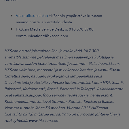
Vastuullisuusfakta
HKScanin ympäristövaikutusten
minimoinnista ja kiertotaloudesta
HKScan Media Service Desk, p. 010 570 5700,
communications@hkscan.com
HKScan on pohjoismainen liha- ja ruokayhtiö. Yli 7 300
ammattilaistamme palvelevat maailman vaativimpia kuluttajia ja
varmistavat laadun koko tuotantoketjussamme – tilalta haarukkaan.
HKScan valmistaa, markkinoi ja myy korkealaatuista ja vastuullisesti
tuotettua sian-, naudan-, siipikarjan- ja lampaanlihaa sekä
lihavalmisteita ja aterioita vahvoilla tuotemerkeillä, kuten HK®, Scan®,
Rakvere®, Kariniemen®, Rose®, Pärsons® ja Tallegg®. Asiakkaitamme
ovat vähittäiskauppa-, food service-, teollisuus- ja vientisektorit.
Kotimarkkinamme kattavat Suomen, Ruotsin, Tanskan ja Baltian.
Viemme tuotteita lähes 50 maahan. Vuonna 2017 HKScanin
liikevaihto oli 1,8 miljardia euroa. Yhtiö on Euroopan johtavia liha- ja
ruokayhtiöitä.
www.hkscan.com