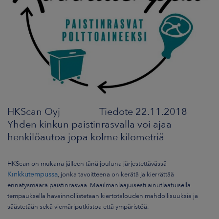
ARKKINAT
RA
UUTISHUONE
HTEYSTIEDOT
HKScan Oyj Tiedote 22.11.2018
Yhden kinkun paistinrasvalla voi ajaa
henkilöautoa jopa kolme kilometriä
HKScan on mukana jälleen tänä jouluna järjestettävässä
Kinkkutempussa
, jonka tavoitteena on kerätä ja kierrättää
ennätysmäärä paistinrasvaa. Maailmanlaajuisesti ainutlaatuisella
tempauksella havainnollistetaan kiertotalouden mahdollisuuksia ja
säästetään sekä viemäriputkistoa että ympäristöä.