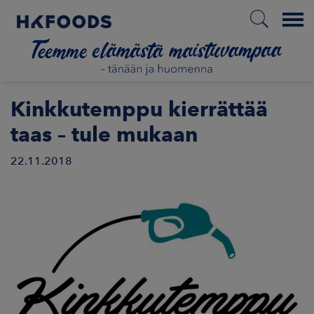
Menu
ETUSIVU
Kinkkutemppu kierrättää
taas – tule mukaan
22.11.2018
FI
ETOA MEISTÄ
STUULLISUUS
JOITTAJAT