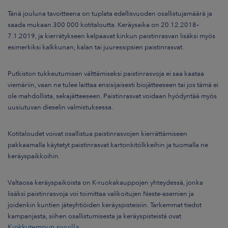
Tänä jouluna tavoitteena on tuplata edellisvuoden osallistujamäärä ja
saada mukaan 300 000 kotitaloutta. Keräysaika on 20.12.2018–
7.1.2019, ja kierrätykseen kelpaavat kinkun paistinrasvan lisäksi myös
esimerkiksi kalkkunan, kalan tai juuressipsien paistinrasvat.
Putkiston tukkeutumisen välttämiseksi paistinrasvoja ei saa kaataa
viemäriin, vaan ne tulee laittaa ensisijaisesti biojätteeseen tai jos tämä ei
ole mahdollista, sekajätteeseen. Paistinrasvat voidaan hyödyntää myös
uusiutuvan dieselin valmistuksessa.
Kotitaloudet voivat osallistua paistinrasvojen kierrättämiseen
pakkaamalla käytetyt paistinrasvat kartonkitölkkeihin ja tuomalla ne
keräyspaikkoihin.
Valtaosa keräyspaikoista on K-ruokakauppojen yhteydessä, jonka
lisäksi paistinrasvoja voi toimittaa valikoitujen Neste-asemien ja
joidenkin kuntien jäteyhtiöiden keräyspisteisiin. Tarkemmat tiedot
kampanjasta, siihen osallistumisesta ja keräyspisteistä ovat
Kinkkutempun sivuilla
.