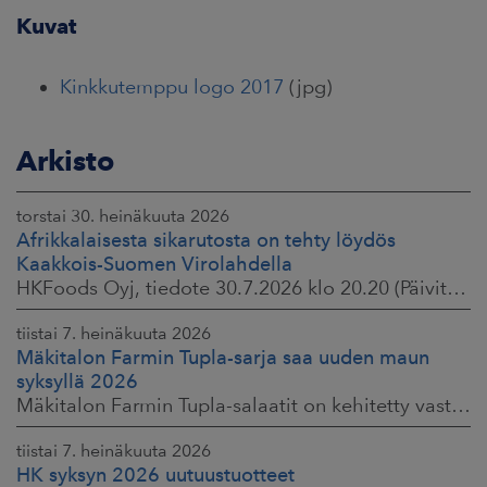
Kuvat
Kinkkutemppu logo 2017
(jpg)
Arkisto
torstai 30. heinäkuuta 2026
Afrikkalaisesta sikarutosta on tehty löydös
Kaakkois-Suomen Virolahdella
HKFoods Oyj, tiedote 30.7.2026 klo 20.20 (Päivitetty 3.8.2026 )
tiistai 7. heinäkuuta 2026
Mäkitalon Farmin Tupla-sarja saa uuden maun
syksyllä 2026
Mäkitalon Farmin Tupla-salaatit on kehitetty vastaamaan kuluttajien toiveisiin ruokaisista, proteiinipitoisista ja helposti mukaan otettavista aterioista.
tiistai 7. heinäkuuta 2026
HK syksyn 2026 uutuustuotteet