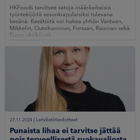
HKFoods tarvitsee satoja määräaikaisia
työntekijöitä sesonkiapulaisiksi tulevana
kesänä. Kesätöitä voi hakea yhtiön Vantaan,
Mikkelin, Outokummun, Forssan, Rauman sekä
Euran yksiköistä
|
Lehdistötiedotteet
27.11.2024
Punaista lihaa ei tarvitse jättää
pois terveellisestä ruokavaliosta