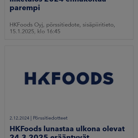
parempi
HKFoods Oyj, pörssitiedote, sisäpiiritieto,
15.1.2025, klo 16:45
|
Pörssitiedotteet
2.12.2024
HKFoods lunastaa ulkona olevat
24.3.2025 erääntyvät