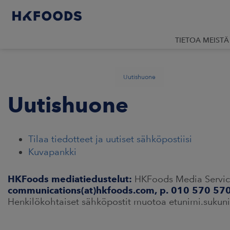
TIETOA MEISTÄ
Uutishuone
Uutishuone
Tilaa tiedotteet ja uutiset sähköpostiisi
Kuvapankki
HKFoods mediatiedustelut:
HKFoods Media Service 
communications(at)hkfoods.com, p. 010 570 57
Henkilökohtaiset sähköpostit muotoa etunimi.suku