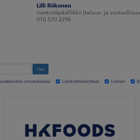
Lilli Riikonen
viestintäpäällikkö (talous- ja vastuullisuu
010 570 2296
osakkeiden omistuksessa
Lehdistötiedotteet
Uutiset
B