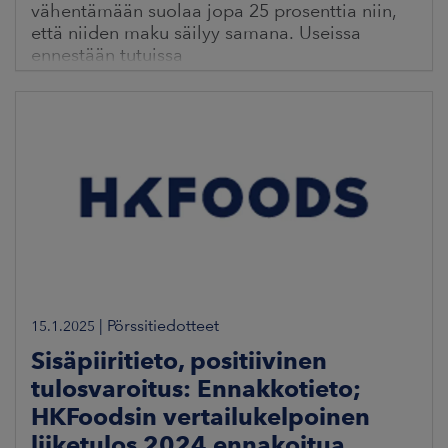
vähentämään suolaa jopa 25 prosenttia niin,
että niiden maku säilyy samana. Useissa
ennestään tutuissa
|
Pörssitiedotteet
15.1.2025
Sisäpiiritieto, positiivinen
tulosvaroitus: Ennakkotieto;
HKFoodsin vertailukelpoinen
liiketulos 2024 ennakoitua