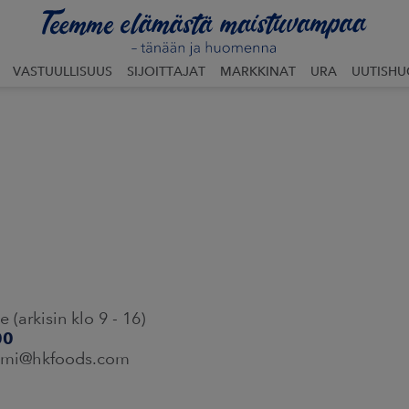
VASTUULLISUUS
SIJOITTAJAT
MARKKINAT
URA
UUTISH
(arkisin klo 9 - 16)
00
nimi@hkfoods.com