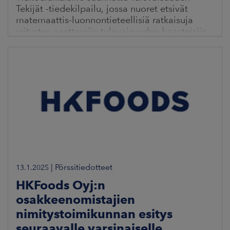
Tekijät -tiedekilpailu, jossa nuoret etsivät
matemaattis-luonnontieteellisiä ratkaisuja
yritysten asettamiin tulevaisuuden haasteisiin,
on
|
Pörssitiedotteet
13.1.2025
HKFoods Oyj:n
osakkeenomistajien
nimitystoimikunnan esitys
seuraavalle varsinaiselle