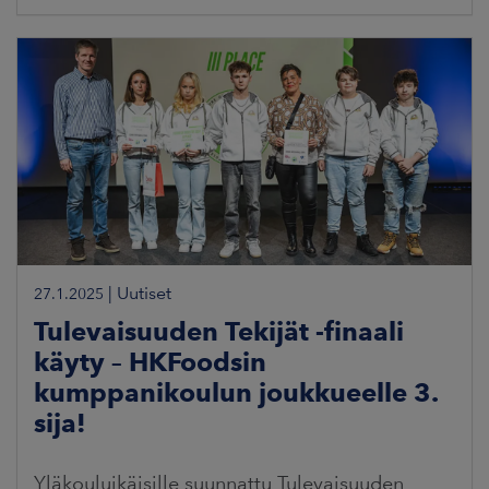
|
Uutiset
27.1.2025
Tulevaisuuden Tekijät -finaali
käyty – HKFoodsin
kumppanikoulun joukkueelle 3.
sija!
Yläkouluikäisille suunnattu Tulevaisuuden