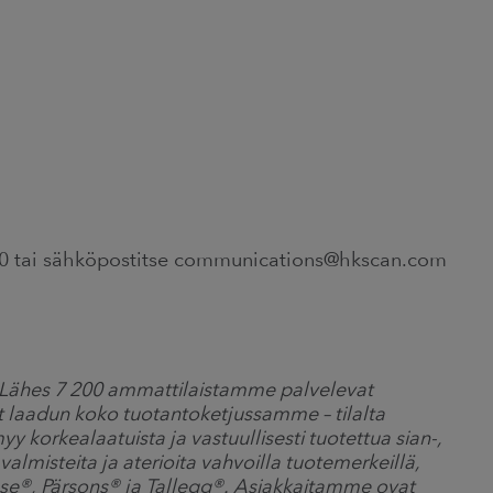
0 tai sähköpostitse communications@hkscan.com
. Lähes 7 200 ammattilaistamme palvelevat
t laadun koko tuotantoketjussamme – tilalta
 korkealaatuista ja vastuullisesti tuotettua sian-,
valmisteita ja aterioita vahvoilla tuotemerkeillä,
se®, Pärsons® ja Tallegg®. Asiakkaitamme ovat