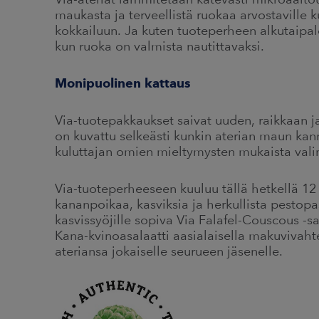
maukasta ja terveellistä ruokaa arvostaville kul
kokkailuun. Ja kuten tuoteperheen alkutaipal
kun ruoka on valmista nautittavaksi.
Monipuolinen kattaus
Via-tuotepakkaukset saivat uuden, raikkaan j
on kuvattu selkeästi kunkin aterian maun kan
kuluttajan omien mieltymysten mukaista val
Via-tuoteperheeseen kuuluu tällä hetkellä 12
kananpoikaa, kasviksia ja herkullista pestopa
kasvissyöjille sopiva Via Falafel-Couscous -sa
Kana-kvinoasalaatti aasialaisella makuviva
ateriansa jokaiselle seurueen jäsenelle.