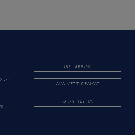
UUTISHUONE
8 A)
AVOIMET TYÖPAIKAT
OTA YHTEYTTÄ
om