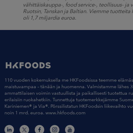
vähittäiskauppa-, food service-, teollisuus- j
Ruotsin, Tanskan ja Baltian. Viemme tuotteit
oli 1,7 miljardia euroa.
110 vuoden kokemuksella me HKFoodsissa teemme elämäs
maistuvampaa – tänään ja huomenna. Valmistamme lähes 3
ammattilaisen voimin vastuullista ja paikallisesti tuotettua r
erilaisiin ruokahetkiin. Tunnettuja tuotemerkkejämme Suom
Kariniemen® ja Via®. Pörssilistatun HKFoodsin liikevaihto v
noin 1 mrd. euroa. www.hkfoods.com