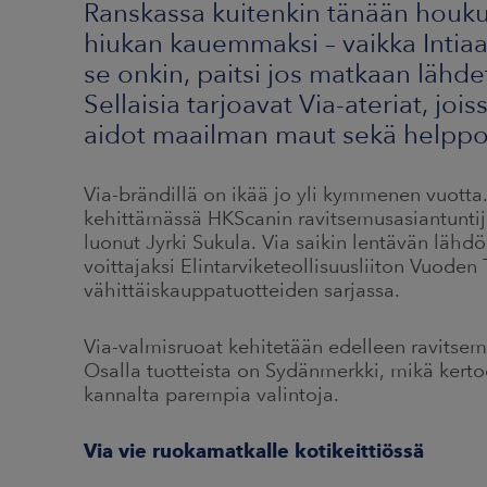
Ranskassa kuitenkin tänään houku
hiukan kauemmaksi – vaikka Intia
se onkin, paitsi jos matkaan lähd
Sellaisia tarjoavat Via-ateriat, joi
aidot maailman maut sekä helppous
Via-brändillä on ikää jo yli kymmenen vuotta. 
kehittämässä HKScanin ravitsemusasiantuntij
luonut Jyrki Sukula. Via saikin lentävän lähdö
voittajaksi Elintarviketeollisuusliiton Vuoden 
vähittäiskauppatuotteiden sarjassa.
Via-valmisruoat kehitetään edelleen ravitsem
Osalla tuotteista on Sydänmerkki, mikä kerto
kannalta parempia valintoja.
Via vie ruokamatkalle kotikeittiössä