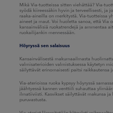
Mikä Via-tuotteissa sitten viehättää? Via-tuott
syödä kiireessäkin hyvin ja terveellisesti, ja j
raaka-aineilla on merkitystä. Via-tuotteissa y
aineet ja maut. Voi huoletta sanoa, että Via
kansainvälisiä ruokatrendejä ja ammentaa ait
ruokailijankin mennessään.
Höyryssä sen salaisuus
Kansainvälisestä makumaailmasta huolimatta
valmisaterioiden valmistuksessa käytetyn mi
säilyttävät erinomaisesti paitsi raikkautens
Via-aterioissa ruoka kypsyy höyryssä samassa
jäähtyessä kannen venttiili suhauttaa ylimäär
ilmatiiviisti. Kasvikset säilyttävät makunsa ja
puruvastusta.
Via-ateriat lämmitetään kätevästi mikroaalto