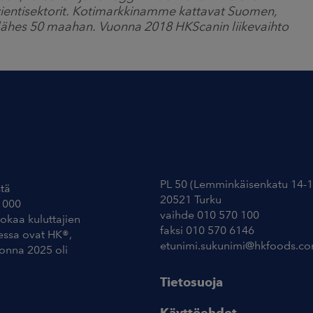
a vientisektorit. Kotimarkkinamme kattavat Suomen,
a lähes 50 maahan. Vuonna 2018 HKScanin liikevaihto
Yhteystiedot
PL 50 (Lemminkäisenkatu 14-1
tä
20521 Turku
 000
vaihde 010 570 100
uokaa kuluttajien
faksi 010 570 6146
essa ovat HK®,
etunimi.sukunimi@hkfoods.c
uonna 2025 oli
Tietosuoja
Käyttöehdot