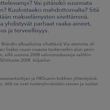
ttelevampi? Vai pitäisikö suunnata
an? Kuulostaako mahdottomalta? Sitä
etään makuelämysten siivittäminä.
ssa yhdistyvät parhaat raaka-aineet,
 ja terveellisyys.
Brändin alkuaikoina viheltäviä Via-aterioita oli
an lisäksi muun muassa tuotemerkin alun perin
n, sillä vuonna 2008 valmisruokasarja valittiin
Tähtituote 2008 -kilpailun
usasiantuntijan ja HKScanin kokkien yhteistyönä.
o, että ne ovat tuoteryhmässään rasvan ja suolan