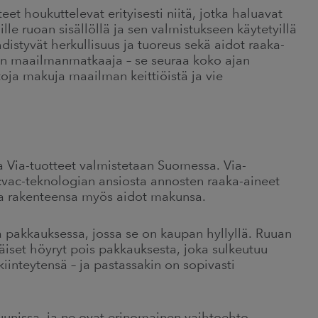
eet houkuttelevat erityisesti niitä, jotka haluavat
oille ruoan sisällöllä ja sen valmistukseen käytetyillä
hdistyvät herkullisuus ja tuoreus sekä aidot raaka-
 on maailmanmatkaaja – se seuraa koko ajan
oja makuja maailman keittiöistä ja vie
 Via-tuotteet valmistetaan Suomessa. Via-
cvac-teknologian ansiosta annosten raaka-aineet
a ja rakenteensa myös aidot makunsa.
 pakkauksessa, jossa se on kaupan hyllyllä. Ruuan
äiset höyryt pois pakkauksesta, joka sulkeutuu
 kiinteytensä – ja pastassakin on sopivasti
uunissa, ja ne ovat erinomainen vaihtoehto