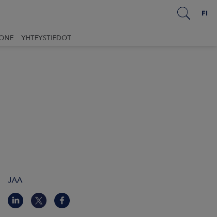
FI
UONE
YHTEYSTIEDOT
JAA