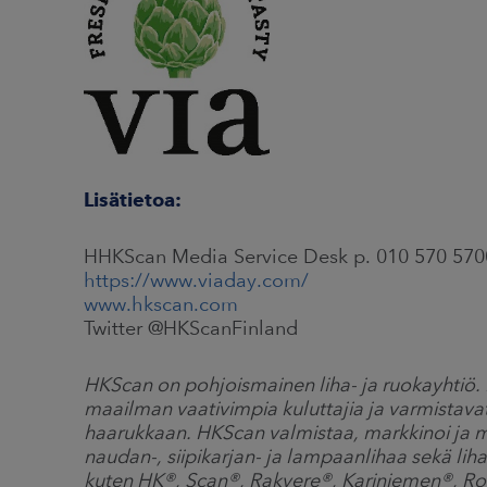
Lisätieto
a:
HHKScan Media Service Desk p. 010 570 570
https://www.viaday.com/
www.hkscan.com
Twitter @HKScanFinland
HKScan on pohjoismainen liha- ja ruokayhtiö
maailman vaativimpia kuluttajia ja varmistava
haarukkaan. HKScan valmistaa, markkinoi ja myy
naudan-, siipikarjan- ja lampaanlihaa sekä liha
kuten HK®, Scan®, Rakvere®, Kariniemen®, Ro