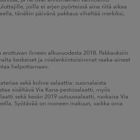
uttajille, joilla ei arjen pyörteissä aina riitä aikaa
eella, tänäkin päivänä pakkaus viheltää merkiksi,
a erottuvan ilmeen alkuvuodesta 2018. Pakkauksiin
nalta keskeiset ja mielenkiintoisimmat raaka-aineet
intaa helpottamaan.
 ateriaa sekä kolme salaattia: suomalaista
staa sisältävä Via Kana-pestosalaatti, myös
laatti sekä kesän 2019 uutuussalaatti, ruokaisa Via
hteella. Syötävää on moneen makuun, vaikka oma