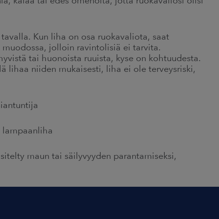
ia, kalaa tai edes omenoita, jotta ruokavaliosi olisi
tavalla. Kun liha on osa ruokavaliota, saat
uodossa, jolloin ravintolisiä ei tarvita.
yvistä tai huonoista ruuista, kyse on kohtuudesta.
lihaa niiden mukaisesti, liha ei ole terveysriski,
iantuntija
a lampaanliha
äsitelty maun tai säilyvyyden parantamiseksi,