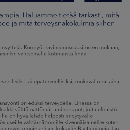
ampia. Haluamme tietää tarkasti, mitä
see ja mitä terveysnäkökulmia siihen
ä myyttejä. Kun syöt ravitsemussuositusten mukaan,
arsinkin valitsemalla kotimaista lihaa.
rveellisiksi tai epäterveellisiksi, ruokavalio on aina
hansyönti on eduksi terveydelle. Lihassa on
ä kaikki välttämättömät aminohapot, joita elimistö
liha on hyvä lähde helposti imeytyvälle
 useille välttämättömille kivennäisaineille kuten
 saa myös monipuolisen koktailin B-vitamiineja. Iso