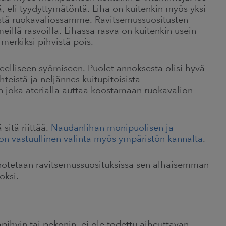
, eli tyydyttymätöntä. Liha on kuitenkin myös yksi
istä ruokavaliossamme. Ravitsemussuositusten
illä rasvoilla. Lihassa rasva on kuitenkin usein
merkiksi pihvistä pois.
eelliseen syömiseen. Puolet annoksesta olisi hyvä
hteistä ja neljännes kuitupitoisista
n joka aterialla auttaa koostamaan ruokavalion
sitä riittää.
Naudanlihan monipuolisen ja
on vastuullinen valinta myös ympäristön kannalta
.
inotetaan ravitsemussuosituksissa sen alhaisemman
oksi.
pihvin tai pekonin, ei ole todettu aiheuttavan