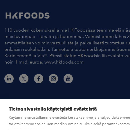
110 vuoden kokemuksella me HKFoodsissa teemme elämäs
maistuvampaa – tänään ja huomenna. Valmistamme lähes 3
ammattilaisen voimin vastuullista ja paikallisesti tuotettua r
erilaisiin ruokahetkiin. Tunnettuja tuotemerkkejämme Suom
Kariniemen® ja Via®. Pörssilistatun HKFoodsin liikevaihto v
noin 1 mrd. euroa. www.hkfoods.com
Tietoa sivustolla käytetyistä evästeistä
Käytämme sivustollamme evästeitä kerätäksemme ja analysoidaksemme s
© HKFoods 2026
tarjotaksemme sosiaalisen median ominaisuuksia sekä parantaaksemme 