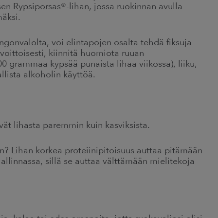
en Rypsiporsas®-lihan, jossa ruokinnan avulla
äksi.
ngonvalolta, voi elintapojen osalta tehdä fiksuja
svoittoisesti, kiinnitä huomiota ruuan
0 grammaa kypsää punaista lihaa viikossa), liiku,
llista alkoholin käyttöä.
yvät lihasta paremmin kuin kasviksista.
en? Lihan korkea proteiinipitoisuus auttaa pitämään
allinnassa, sillä se auttaa välttämään mielitekoja