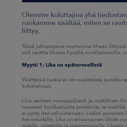
Olemme kuluttajina yhä tiedostav
ruokamme sisältää, miten se ravit
liittyy.
Tässä juttusarjassa murramme lihaan liittyvi
voit nauttia lihasta hyvällä omallatunnolla, v
Myytti 1: Liha on epäterveellistä
Yksittäisiä ruokia ei ole mielekästä jaotella te
kokonaisuus.
Liha ravitsee monipuolisesti ja maltillinen li
runsaasti hyvälaatuista proteiinia; se sisältä
ei pysty itse valmistamaan. Lisäksi punainen 
hemiraudalle. Liha on erinomainen lähde myös
sinkille, seleenille ja magnesiumille. Lihasta