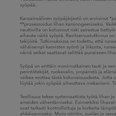
syöpää.
Kansainvälinen syöpäjärjestö on arvioinut *p
**prosessoidun lihan karsinogeeniseksi. Vaikk
nauttivilla on kohonnut riski sairastua tiettyi
aiheuta näitä syöpiä. Ravitsemustutkimus on ha
tekijöitä. Tutkimuksissa on todettu, että runs
vähäisempi kasvisten syönti ja liikunta, runs
nämä seikat saattavat selittää punaiseen lihaa
Syöpä on erittäin monimutkainen tauti ja sen 
perintötekijät, ruokavalio, ympäristö ja elämä
vaikea erottaa tästä kokonaisuudesta. Jotta syy
löytää jokin syöpää aiheuttava mekanismi. Tä
Teollisuus tekee systemaattista työtä lihan ja
aineiden vähentämiseksi. Esimerkiksi lihaval
ovat tarkasti kontrolloituja ja korkeita lämpö
ehkäisemiseksi. Myös nitriitin, suolan ja ras