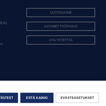
UUTISHUONE
8 A)
AVOIMET TYÖPAIKAT
OTA YHTEYTTÄ
om
EVÄSTEET
ESTÄ KAIKKI
EVÄSTEASETUKSET