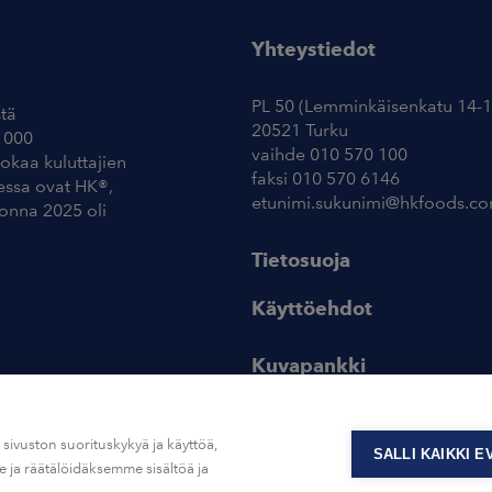
Yhteystiedot
PL 50 (Lemminkäisenkatu 14-1
tä
20521 Turku
 000
vaihde 010 570 100
uokaa kuluttajien
faksi 010 570 6146
essa ovat HK®,
etunimi.sukunimi@hkfoods.c
uonna 2025 oli
Tietosuoja
Käyttöehdot
Kuvapankki
ivuston suorituskykyä ja käyttöä,
SALLI KAIKKI 
ja räätälöidäksemme sisältöä ja