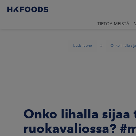
TIETOA MEISTÄ
»
Uutishuone
Onko lihalla si
Onko lihalla sijaa 
ruokavaliossa? #