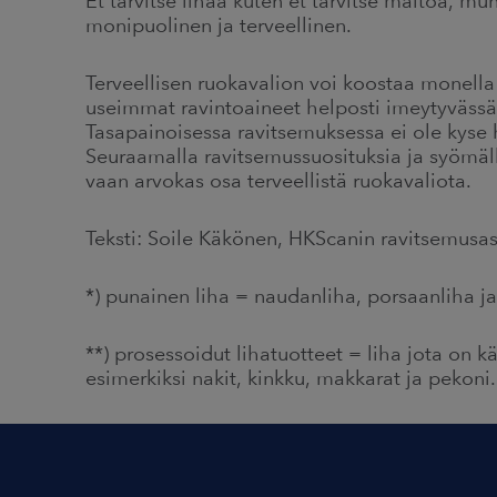
Et tarvitse lihaa kuten et tarvitse maitoa, mun
monipuolinen ja terveellinen.
Terveellisen ruokavalion voi koostaa monella 
useimmat ravintoaineet helposti imeytyvässä m
Tasapainoisessa ravitsemuksessa ei ole kyse h
Seuraamalla ravitsemussuosituksia ja syömällä 
vaan arvokas osa terveellistä ruokavaliota.
Teksti: Soile Käkönen, HKScanin ravitsemusas
*) punainen liha = naudanliha, porsaanliha j
**) prosessoidut lihatuotteet = liha jota on k
esimerkiksi nakit, kinkku, makkarat ja pekoni.