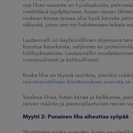
osa lihan rasvasta on hyvälaatuista, pehmeää
merkittävä tyydyttyneen, kovan rasvan lähte
mukaan kovaa rasvaa olisi hyvä korvata pehme
näkyvää, joten sen voi halutessaan leikata esi
Lautasmalli on käytännöllinen ohjenuora terv
koostua kasviksista, neljännes eri proteiininlä
hiilihydraateista. Lautasmallin noudattamine
monipuolisesti ja kohtuullisesti.
Koska liha on täynnä ravintoa, pienikin määrä 
ravintoainetiheän koostumuksen ansiosta se 
Vaaleaa lihaa, kuten kanaa ja kalkkunaa, pa
rasvan määrän ja parempilaatuisen rasvan vu
Myytti 2: Punainen liha aiheuttaa syöpää
Yksittäisten ruoka-aineiden, kuten naudanliha