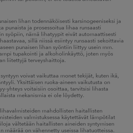
unaisen lihan todennäköisesti karsinogeeniseksi ja
a punaista ja prosessoitua lihaa runsaasti
hin syöpiin, nämä lihatyypit eivät automaattisesti
astavaa, sillä niissä esiintyy runsaasti sekoittavia
aaseen punaisen lihan syöntiin liittyy usein mm.
aampi tupakointi ja alkoholinkäyttö, joten myös
n liitettyjä terveyshaittoja.
syntyyn voivat vaikuttaa monet tekijät, kuten ikä,
ntyyli. Yksittäisen ruoka-aineen vaikutusta on
-yhteys voitaisiin osoittaa, tarvitsisi lihasta
llaista mekanismia ei ole löydetty.
 lihavalmisteiden mahdollisten haitallisten
misteiden valmistuksessa käytettävät lämpötilat
tiloja vältetään haitallisten aineiden syntymisen
van määrää on vähennetty useissa lihatuotteissa.