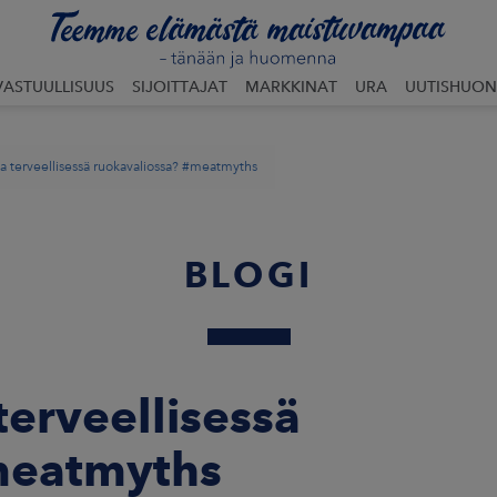
VASTUULLISUUS
SIJOITTAJAT
MARKKINAT
URA
UUTISHUON
jaa terveellisessä ruokavaliossa? #meatmyths
BLOGI
terveellisessä
meatmyths