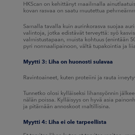
HKScan on kehittänyt maailmalla ainutlaatuis
kovan rasvaa on saatu muutettua pehmeämm
Samalla tavalla kuin aurinkorasva suojaa auri
valintoja, jotka edistävät terveyttä: syö kasvi
valmistustapaan, muista kohtuus (enintään 50
pyri normaalipainoon, vältä tupakointia ja liia
Myytti 3: Liha on huonosti sulavaa
Ravintoaineet, kuten proteiini ja rauta imeyt
Tunnetko olosi kylläiseksi lihansyönnin jälke
nälän poissa. Kylläisyys on hyvä asia painonh
ja pitämään annoskoot maltillisina.
Myytti 4: Liha ei ole tarpeellista