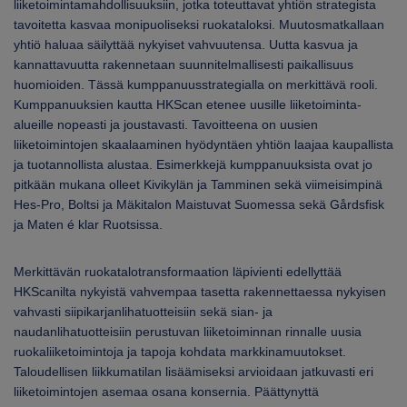
liiketoimintamahdollisuuksiin, jotka toteuttavat yhtiön strategista
tavoitetta kasvaa monipuoliseksi ruokataloksi. Muutosmatkallaan
yhtiö haluaa säilyttää nykyiset vahvuutensa. Uutta kasvua ja
kannattavuutta rakennetaan suunnitelmallisesti paikallisuus
huomioiden. Tässä kumppanuusstrategialla on merkittävä rooli.
Kumppanuuksien kautta HKScan etenee uusille liiketoiminta-
alueille nopeasti ja joustavasti. Tavoitteena on uusien
liiketoimintojen skaalaaminen hyödyntäen yhtiön laajaa kaupallista
ja tuotannollista alustaa. Esimerkkejä kumppanuuksista ovat jo
pitkään mukana olleet Kivikylän ja Tamminen sekä viimeisimpinä
Hes-Pro, Boltsi ja Mäkitalon Maistuvat Suomessa sekä Gårdsfisk
ja Maten é klar Ruotsissa.
Merkittävän ruokatalotransformaation läpivienti edellyttää
HKScanilta nykyistä vahvempaa tasetta rakennettaessa nykyisen
vahvasti siipikarjanlihatuotteisiin sekä sian- ja
naudanlihatuotteisiin perustuvan liiketoiminnan rinnalle uusia
ruokaliiketoimintoja ja tapoja kohdata markkinamuutokset.
Taloudellisen liikkumatilan lisäämiseksi arvioidaan jatkuvasti eri
liiketoimintojen asemaa osana konsernia. Päättynyttä