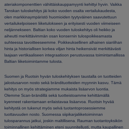
ateriakomponenttien vähittäiskauppamyynti kehittyi hyvin. Vaikka
Tanskan tuloskehitys jäi koko vuoden osalta vertailukaudesta,
olen markkinaympäristö huomioiden tyytyväinen saavutettuun
vertailukelpoiseen liiketulokseen ja erityisesti vuoden viimeiseen
neljännekseen. Baltian koko vuoden tuloskehitys oli heikko ja
aiheutti merkittävimmän osan konsernin tulospoikkeamasta
suhteessa tavoitteeseemme. Poikkeuksellinen alhainen sianlihan
hinta ja historiallisen korkea viljan hinta heikensivät merkittävästi
laajaan vertikaaliseen integraatioon perustuvassa toimintamallissa
Baltian liiketoimintamme tulosta.
Suomen ja Ruotsin hyvän tuloskehityksen taustalla on tuotteiden
jalostusarvon nosto sekä brändituotteiden myynnin kasvu. Tämä
kehitys on myös strategiamme mukaista lisäarvon luontia.
Olemme Scan-brändillä sekä tuotteistoamme kehittämällä
kyenneet rakentamaan erilaistavaa lisäarvoa. Ruotsin hyvää
kehitystä on tukenut myös selvä tuotantoprosessiemme
tuottavuuden nosto. Suomessa siipikarjaliiketoiminnan
tulosparannus jatkui, joskin maltillisena. Rauman tuotantoyksikön
toiminnallinen kehittäminen eteni suunnitellusti, mutta kaupallinen