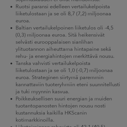
Ruotsi paransi edelleen vertailukelpoista
liiketulostaan ja se oli 8,7 (7,2) miljoonaa
euroa.
Baltian vertailukelpoinen liiketulos oli -4,5
(0,3) miljoonaa euroa. Sitä heikensivät
selvästi eurooppalaisen sianlihan
ylituotannon aiheuttama hintapaine sekä
rehu- ja energiahintojen merkittävä nousu.
Tanska vahvisti vertailukelpoista
liiketulostaan ja se oli 1,0 (-0,7) miljoonaa
euroa. Strateginen siirtymä paremmin
kannattaviin tuoteryhmiin eteni suunnitellusti
ja tuki myynnin kasvua.
Poikkeuksellisen suuri energian ja muiden
tuotantopanosten hintojen nousu nosti
kustannuksia kaikilla HKScanin
kotimarkkinoilla.
Liiketoiminnan rahavirta oli 42,1 (40,5)