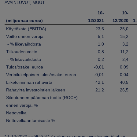
AVAINLUVUT, MUUT
10-
10-
(miljoonaa euroa)
12/2021
12/2020
1
Käyttökate (EBITDA)
23,6
25,0
Voitto ennen veroja
5,1
15,2
- % liikevaihdosta
1,0
3,2
Tilikauden voitto
0,8
11,2
- % liikevaihdosta
0,2
2,4
Tulos/osake, euroa
-0,01
0,09
Vertailukelpoinen tulos/osake, euroa
-0,01
0,04
Liiketoiminnan rahavirta
42,1
40,5
Rahavirta investointien jälkeen
21,2
26,5
Sitoutuneen pääoman tuotto (ROCE)
ennen veroja, %
Nettovelka
Nettovelkaantumisaste %
* 1-12/2020 sisältää 37,7 miljoonan euron investoinnin Vantaan