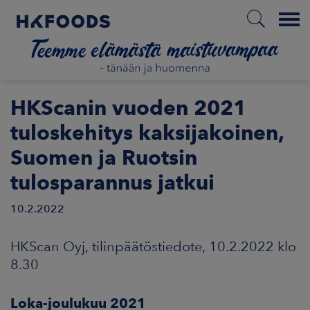
Menu
ETUSIVU
HKScanin vuoden 2021
tuloskehitys kaksijakoinen,
Suomen ja Ruotsin
FI
tulosparannus jatkui
10.2.2022
ETOA MEISTÄ
HKScan Oyj, tilinpäätöstiedote, 10.2.2022 klo
STUULLISUUS
8.30
JOITTAJAT
Loka-joulukuu 2021