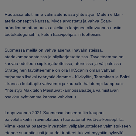
Ruotsissa aloitimme valmisaterioissa yhteistyön Maten é klar -
ateriakonseptin kanssa. Myös arvostettu ja vahva Scan-
brändimme ottaa uusia askelia ja laajenee alkuvuonna uusiin
tuotekategorioihin, kuten kasvipohjaisiin tuotteisiin.
Suomessa meillä on vahva asema lihavalmisteissa,
ateriakomponenteissa ja siipikarjatuotteissa. Tavoitteemme on
kasvaa edelleen siipikarjatuotteissa, aterioissa ja välipaloissa.
Strateginen tavoitteemme on olla HKScanin oman vahvan
tarjoaman lisäksi tytäryhtiöidemme - Kivikylän, Tamminen ja Boltsi
- kanssa kuluttajille vahvempi ja kaupalle halutumpi kumppani.
Yhteistyö Mäkitalon Maistuvat -annossalaatteja valmistavan
osakkuusyhtiömme kanssa vahvistuu.
Loppuvuonna 2021 Suomessa lanseerattiin kaupan
palvelutiskeihin ravintolatason tuoreateriat Vietävä-konseptilla.
Viime kesänä päätetty investointi välipalatuotteiden valmistukseen
etenee suunnitellusti ja uudet tuotteet tulevat myyntiin syksyllä