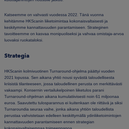
Katseemme on vahvasti vuodessa 2022. Tänä vuonna
kehitämme HKScanin liiketoimintaa kokonaisvaltaisesti ja
keskitymme kannattavuuden parantamiseen. Strateginen
tavoitteemme on kasvaa monipuoliseksi ja vahvaa omistaja-arvoa
luovaksi ruokataloksi.
Strategia
HKScanin kolmivuotinen Turnaround-ohjelma päättyi vuoden
2021 lopussa. Sen aikana yhtiö nousi syvästä taloudellisesta
kriisistä tilanteeseen, jossa taloudellinen perusta on merkittävästi
vakaampi. Konsernin vertailukelpoinen liiketulos parani
Turnaround-ohjelman aikana kumulatiivisesti noin 61 miljoonaa
euroa. Saavutettu tulosparannus ei kuitenkaan ole riittävä ja siksi
Turnaroundia seuraa vaihe, jonka aikana yhtiön taloudellista
perustaa vahvistetaan edelleen keskittymällä ydinliiketoimintojen
kannattavuuden parantamiseen ennen strategian
kokonaisvaltaisempaa toimeenpanoa.