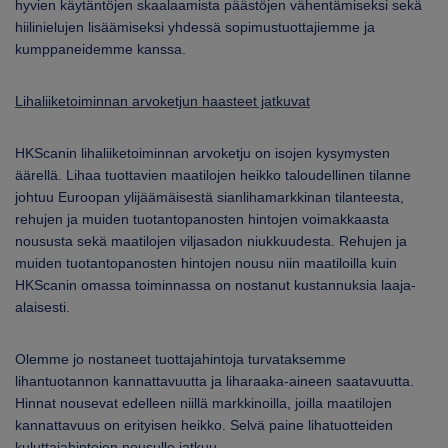
hyvien käytäntöjen skaalaamista päästöjen vähentämiseksi sekä
hiilinielujen lisäämiseksi yhdessä sopimustuottajiemme ja
kumppaneidemme kanssa.
Lihaliiketoiminnan arvoketjun haasteet jatkuvat
HKScanin lihaliiketoiminnan arvoketju on isojen kysymysten
äärellä. Lihaa tuottavien maatilojen heikko taloudellinen tilanne
johtuu Euroopan ylijäämäisestä sianlihamarkkinan tilanteesta,
rehujen ja muiden tuotantopanosten hintojen voimakkaasta
noususta sekä maatilojen viljasadon niukkuudesta. Rehujen ja
muiden tuotantopanosten hintojen nousu niin maatiloilla kuin
HKScanin omassa toiminnassa on nostanut kustannuksia laaja-
alaisesti.
Olemme jo nostaneet tuottajahintoja turvataksemme
lihantuotannon kannattavuutta ja liharaaka-aineen saatavuutta.
Hinnat nousevat edelleen niillä markkinoilla, joilla maatilojen
kannattavuus on erityisen heikko. Selvä paine lihatuotteiden
kuluttajahintojen nousulle jatkuu.