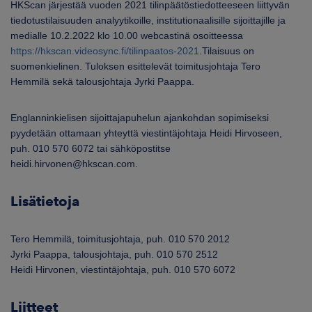
HKScan järjestää vuoden 2021 tilinpäätöstiedotteeseen liittyvän
tiedotustilaisuuden analyytikoille, institutionaalisille sijoittajille ja
medialle 10.2.2022 klo 10.00 webcastinä osoitteessa
https://hkscan.videosync.fi/tilinpaatos-2021
.Tilaisuus on
suomenkielinen. Tuloksen esittelevät toimitusjohtaja Tero
Hemmilä sekä talousjohtaja Jyrki Paappa.
Englanninkielisen sijoittajapuhelun ajankohdan sopimiseksi
pyydetään ottamaan yhteyttä viestintäjohtaja Heidi Hirvoseen,
puh. 010 570 6072 tai sähköpostitse
heidi.hirvonen@hkscan.com.
Lisätietoja
Tero Hemmilä, toimitusjohtaja, puh. 010 570 2012
Jyrki Paappa, talousjohtaja, puh. 010 570 2512
Heidi Hirvonen, viestintäjohtaja, puh. 010 570 6072
Liitteet