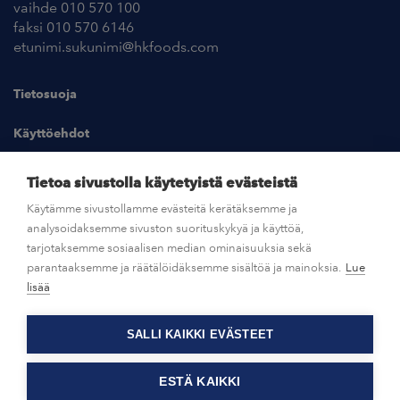
vaihde 010 570 100
faksi 010 570 6146
etunimi.sukunimi@hkfoods.com
Tietosuoja
Käyttöehdot
Kuvapankki
Tietoa sivustolla käytetyistä evästeistä
Käytämme sivustollamme evästeitä kerätäksemme ja
analysoidaksemme sivuston suorituskykyä ja käyttöä,
UUTISHUONE
tarjotaksemme sosiaalisen median ominaisuuksia sekä
parantaaksemme ja räätälöidäksemme sisältöä ja mainoksia.
Lue
AVOIMET TYÖPAIKAT
lisää
SALLI KAIKKI EVÄSTEET
OTA YHTEYTTÄ
ESTÄ KAIKKI