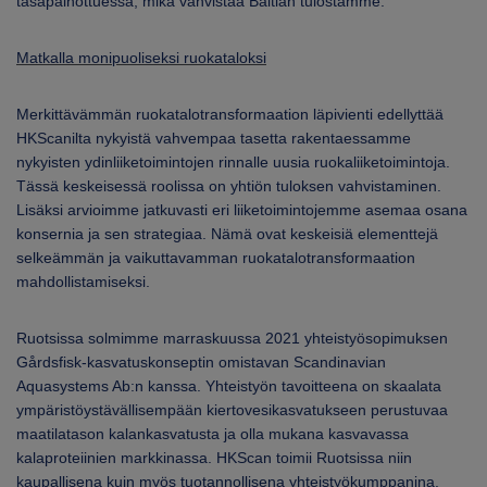
tasapainottuessa, mikä vahvistaa Baltian tulostamme.
Matkalla monipuoliseksi ruokataloksi
Merkittävämmän ruokatalotransformaation läpivienti edellyttää
HKScanilta nykyistä vahvempaa tasetta rakentaessamme
nykyisten ydinliiketoimintojen rinnalle uusia ruokaliiketoimintoja.
Tässä keskeisessä roolissa on yhtiön tuloksen vahvistaminen.
Lisäksi arvioimme jatkuvasti eri liiketoimintojemme asemaa osana
konsernia ja sen strategiaa. Nämä ovat keskeisiä elementtejä
selkeämmän ja vaikuttavamman ruokatalotransformaation
mahdollistamiseksi.
Ruotsissa solmimme marraskuussa 2021 yhteistyösopimuksen
Gårdsfisk-kasvatuskonseptin omistavan Scandinavian
Aquasystems Ab:n kanssa. Yhteistyön tavoitteena on skaalata
ympäristöystävällisempään kiertovesikasvatukseen perustuvaa
maatilatason kalankasvatusta ja olla mukana kasvavassa
kalaproteiinien markkinassa. HKScan toimii Ruotsissa niin
kaupallisena kuin myös tuotannollisena yhteistyökumppanina.