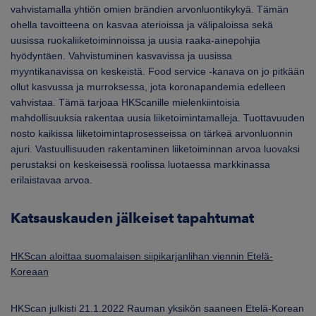
vahvistamalla yhtiön omien brändien arvonluontikykyä. Tämän
ohella tavoitteena on kasvaa aterioissa ja välipaloissa sekä
uusissa ruokaliiketoiminnoissa ja uusia raaka-ainepohjia
hyödyntäen. Vahvistuminen kasvavissa ja uusissa
myyntikanavissa on keskeistä. Food service -kanava on jo pitkään
ollut kasvussa ja murroksessa, jota koronapandemia edelleen
vahvistaa. Tämä tarjoaa HKScanille mielenkiintoisia
mahdollisuuksia rakentaa uusia liiketoimintamalleja. Tuottavuuden
nosto kaikissa liiketoimintaprosesseissa on tärkeä arvonluonnin
ajuri. Vastuullisuuden rakentaminen liiketoiminnan arvoa luovaksi
perustaksi on keskeisessä roolissa luotaessa markkinassa
erilaistavaa arvoa.
Katsauskauden jälkeiset tapahtumat
HKScan aloittaa suomalaisen siipikarjanlihan viennin Etelä-
Koreaan
HKScan julkisti 21.1.2022 Rauman yksikön saaneen Etelä-Korean