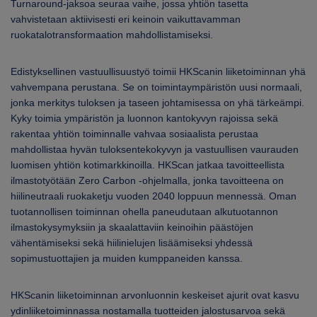
Turnaround-jaksoa seuraa vaihe, jossa yhtiön tasetta
vahvistetaan aktiivisesti eri keinoin vaikuttavamman
ruokatalotransformaation mahdollistamiseksi.
Edistyksellinen vastuullisuustyö toimii HKScanin liiketoiminnan yhä
vahvempana perustana. Se on toimintaympäristön uusi normaali,
jonka merkitys tuloksen ja taseen johtamisessa on yhä tärkeämpi.
Kyky toimia ympäristön ja luonnon kantokyvyn rajoissa sekä
rakentaa yhtiön toiminnalle vahvaa sosiaalista perustaa
mahdollistaa hyvän tuloksentekokyvyn ja vastuullisen vaurauden
luomisen yhtiön kotimarkkinoilla. HKScan jatkaa tavoitteellista
ilmastotyötään Zero Carbon -ohjelmalla, jonka tavoitteena on
hiilineutraali ruokaketju vuoden 2040 loppuun mennessä. Oman
tuotannollisen toiminnan ohella paneudutaan alkutuotannon
ilmastokysymyksiin ja skaalattaviin keinoihin päästöjen
vähentämiseksi sekä hiilinielujen lisäämiseksi yhdessä
sopimustuottajien ja muiden kumppaneiden kanssa.
HKScanin liiketoiminnan arvonluonnin keskeiset ajurit ovat kasvu
ydinliiketoiminnassa nostamalla tuotteiden jalostusarvoa sekä