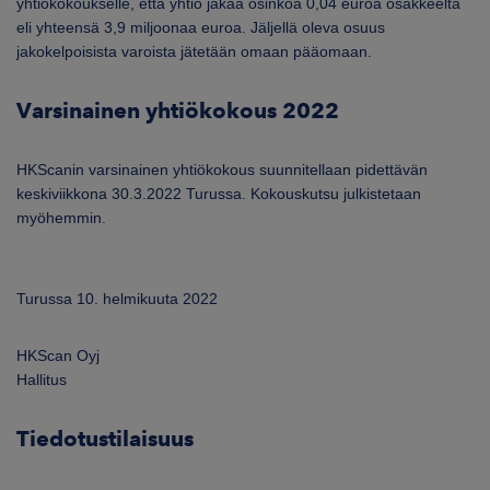
yhtiökokoukselle, että yhtiö jakaa osinkoa 0,04 euroa osakkeelta
eli yhteensä 3,9 miljoonaa euroa. Jäljellä oleva osuus
jakokelpoisista varoista jätetään omaan pääomaan.
Varsinainen yhtiökokous 2022
HKScanin varsinainen yhtiökokous suunnitellaan pidettävän
keskiviikkona 30.3.2022 Turussa. Kokouskutsu julkistetaan
myöhemmin.
Turussa 10. helmikuuta 2022
HKScan Oyj
Hallitus
Tiedotustilaisuus