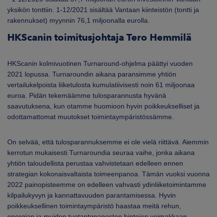
yksikön tonttiin. 1-12/2021 sisältää Vantaan kiinteistön (tontti ja
rakennukset) myynnin 76,1 miljoonalla eurolla.
HKScanin toimitusjohtaja Tero Hemmilä
HKScanin kolmivuotinen Turnaround-ohjelma päättyi vuoden
2021 lopussa. Turnaroundin aikana paransimme yhtiön
vertailukelpoista liiketulosta kumulatiivisesti noin 61 miljoonaa
euroa. Pidän tekemäämme tulosparannusta hyvänä
saavutuksena, kun otamme huomioon hyvin poikkeukselliset ja
odottamattomat muutokset toimintaympäristössämme.
On selvää, että tulosparannuksemme ei ole vielä riittävä. Aiemmin
kerrotun mukaisesti Turnaroundia seuraa vaihe, jonka aikana
yhtiön taloudellista perustaa vahvistetaan edelleen ennen
strategian kokonaisvaltaista toimeenpanoa. Tämän vuoksi vuonna
2022 painopisteemme on edelleen vahvasti ydinliiketoimintamme
kilpailukyvyn ja kannattavuuden parantamisessa. Hyvin
poikkeuksellinen toimintaympäristö haastaa meitä rehun,
energian ja muiden tuotantopanosten hintojen voimakkaan