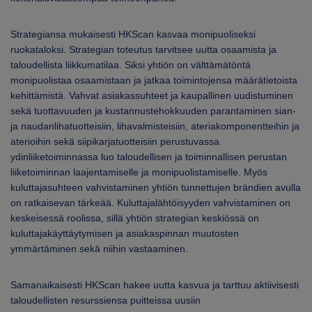
Strategiansa mukaisesti HKScan kasvaa monipuoliseksi
ruokataloksi. Strategian toteutus tarvitsee uutta osaamista ja
taloudellista liikkumatilaa. Siksi yhtiön on välttämätöntä
monipuolistaa osaamistaan ja jatkaa toimintojensa määrätietoista
kehittämistä. Vahvat asiakassuhteet ja kaupallinen uudistuminen
sekä tuottavuuden ja kustannustehokkuuden parantaminen sian-
ja naudanlihatuotteisiin, lihavalmisteisiin, ateriakomponentteihin ja
aterioihin sekä siipikarjatuotteisiin perustuvassa
ydinliiketoiminnassa luo taloudellisen ja toiminnallisen perustan
liiketoiminnan laajentamiselle ja monipuolistamiselle. Myös
kuluttajasuhteen vahvistaminen yhtiön tunnettujen brändien avulla
on ratkaisevan tärkeää. Kuluttajalähtöisyyden vahvistaminen on
keskeisessä roolissa, sillä yhtiön strategian keskiössä on
kuluttajakäyttäytymisen ja asiakaspinnan muutosten
ymmärtäminen sekä niihin vastaaminen.
Samanaikaisesti HKScan hakee uutta kasvua ja tarttuu aktiivisesti
taloudellisten resurssiensa puitteissa uusiin