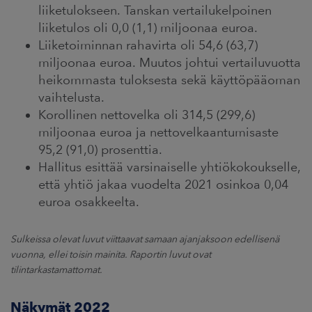
liiketulokseen. Tanskan vertailukelpoinen
liiketulos oli 0,0 (1,1) miljoonaa euroa.
Liiketoiminnan rahavirta oli 54,6 (63,7)
miljoonaa euroa. Muutos johtui vertailuvuotta
heikommasta tuloksesta sekä käyttöpääoman
vaihtelusta.
Korollinen nettovelka oli 314,5 (299,6)
miljoonaa euroa ja nettovelkaantumisaste
95,2 (91,0) prosenttia.
Hallitus esittää varsinaiselle yhtiökokoukselle,
että yhtiö jakaa vuodelta 2021 osinkoa 0,04
euroa osakkeelta.
Sulkeissa olevat luvut viittaavat samaan ajanjaksoon edellisenä
vuonna, ellei toisin mainita. Raportin luvut ovat
tilintarkastamattomat.
Näkymät 2022