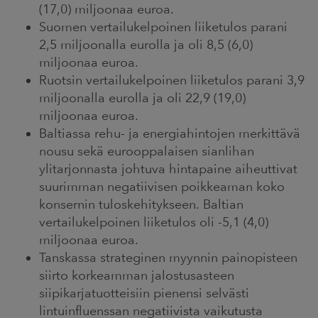
(17,0) miljoonaa euroa.
Suomen vertailukelpoinen liiketulos parani
2,5 miljoonalla eurolla ja oli 8,5 (6,0)
miljoonaa euroa.
Ruotsin vertailukelpoinen liiketulos parani 3,9
miljoonalla eurolla ja oli 22,9 (19,0)
miljoonaa euroa.
Baltiassa rehu- ja energiahintojen merkittävä
nousu sekä eurooppalaisen sianlihan
ylitarjonnasta johtuva hintapaine aiheuttivat
suurimman negatiivisen poikkeaman koko
konsernin tuloskehitykseen. Baltian
vertailukelpoinen liiketulos oli -5,1 (4,0)
miljoonaa euroa.
Tanskassa strateginen myynnin painopisteen
siirto korkeamman jalostusasteen
siipikarjatuotteisiin pienensi selvästi
lintuinfluenssan negatiivista vaikutusta