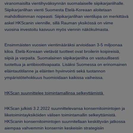
viranomaisilta vientihyväksynnän suomalaiselle siipikarjanlihalle.
Siipikarjanlihan vienti Suomesta Etelä-Koreaan aloitetaan
mahdollisimman nopeasti. Siipikarjanlihan vientilupa on merkittävä
askel HKScanin viennille, sillä Rauman yksikössä on viime
vuosina investoitu kasvuun myös viennin näkökulmasta.
Ensimmäisten vuosien vientimääräksi arvioidaan 3-5 miljoonaa
kiloa. Etelä-Koreaan vietävät tuotteet ovat broilerin koipireisiä,
siipiä ja varpaita. Suomalainen siipikarjanliha on vastuullisesti
tuotettua ja antibioottivapaata. Lisäksi Suomessa on erinomainen
eläintautitilanne ja eläinten hyvinvointi sekä tuotannon
ympäristötehokkuus huomioidaan kaikissa vaiheissa.
HKScan suunnittelee toimintamallinsa selkeyttämistä
HKScan julkisti 3.2.2022 suunnittelevansa konsernitoimintojen ja
liiketoimintayksiköiden välisen toimintamallin selkeyttämistä.
HKScanin konsernitoimintojen suunnitellaan keskittyvän jatkossa
aiempaa vahvemmin konsernin keskeisiin strategisiin