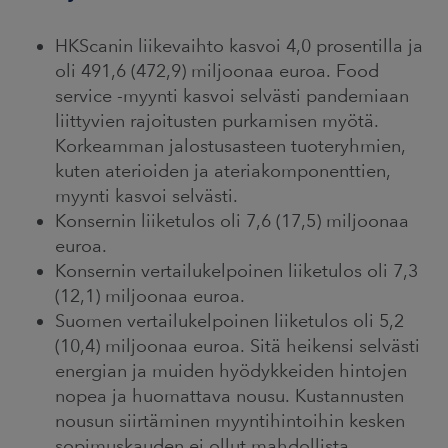
ARKKINAT
HKScanin liikevaihto kasvoi 4,0 prosentilla ja
RA
oli 491,6 (472,9) miljoonaa euroa. Food
service -myynti kasvoi selvästi pandemiaan
UUTISHUONE
liittyvien rajoitusten purkamisen myötä.
Korkeamman jalostusasteen tuoteryhmien,
HTEYSTIEDOT
kuten aterioiden ja ateriakomponenttien,
myynti kasvoi selvästi.
Konsernin liiketulos oli 7,6 (17,5) miljoonaa
euroa.
Konsernin vertailukelpoinen liiketulos oli 7,3
(12,1) miljoonaa euroa.
Suomen vertailukelpoinen liiketulos oli 5,2
(10,4) miljoonaa euroa. Sitä heikensi selvästi
energian ja muiden hyödykkeiden hintojen
nopea ja huomattava nousu. Kustannusten
nousun siirtäminen myyntihintoihin kesken
sopimuskauden ei ollut mahdollista.