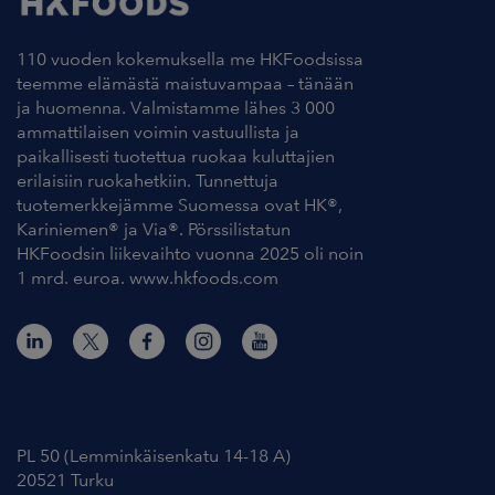
110 vuoden kokemuksella me HKFoodsissa
teemme elämästä maistuvampaa – tänään
ja huomenna. Valmistamme lähes 3 000
ammattilaisen voimin vastuullista ja
paikallisesti tuotettua ruokaa kuluttajien
erilaisiin ruokahetkiin. Tunnettuja
tuotemerkkejämme Suomessa ovat HK®,
Kariniemen® ja Via®. Pörssilistatun
HKFoodsin liikevaihto vuonna 2025 oli noin
1 mrd. euroa. www.hkfoods.com
Yhteystiedot
PL 50 (Lemminkäisenkatu 14-18 A)
20521 Turku