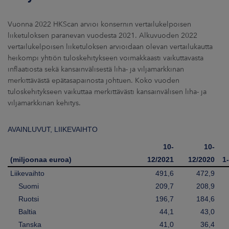
Vuonna 2022 HKScan arvioi konsernin vertailukelpoisen
liiketuloksen paranevan vuodesta 2021. Alkuvuoden 2022
vertailukelpoisen liiketuloksen arvioidaan olevan vertailukautta
heikompi yhtiön tuloskehitykseen voimakkaasti vaikuttavasta
inflaatiosta sekä kansainvälisestä liha- ja viljamarkkinan
merkittävästä epätasapainosta johtuen. Koko vuoden
tuloskehitykseen vaikuttaa merkittävästi kansainvälisen liha- ja
viljamarkkinan kehitys.
AVAINLUVUT, LIIKEVAIHTO
10-
10-
(miljoonaa euroa)
12/2021
12/2020
1
Liikevaihto
491,6
472,9
Suomi
209,7
208,9
Ruotsi
196,7
184,6
Baltia
44,1
43,0
Tanska
41,0
36,4