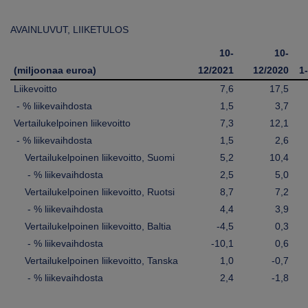
AVAINLUVUT, LIIKETULOS
10-
10-
(miljoonaa euroa)
12/2021
12/2020
1
Liikevoitto
7,6
17,5
- % liikevaihdosta
1,5
3,7
Vertailukelpoinen liikevoitto
7,3
12,1
- % liikevaihdosta
1,5
2,6
Vertailukelpoinen liikevoitto, Suomi
5,2
10,4
- % liikevaihdosta
2,5
5,0
Vertailukelpoinen liikevoitto, Ruotsi
8,7
7,2
- % liikevaihdosta
4,4
3,9
Vertailukelpoinen liikevoitto, Baltia
-4,5
0,3
- % liikevaihdosta
-10,1
0,6
Vertailukelpoinen liikevoitto, Tanska
1,0
-0,7
- % liikevaihdosta
2,4
-1,8