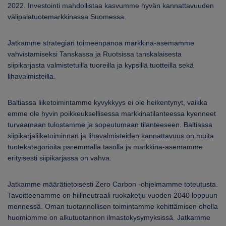
2022. Investointi mahdollistaa kasvumme hyvän kannattavuuden
välipalatuotemarkkinassa Suomessa.
Jatkamme strategian toimeenpanoa markkina-asemamme
vahvistamiseksi Tanskassa ja Ruotsissa tanskalaisesta
siipikarjasta valmistetuilla tuoreilla ja kypsillä tuotteilla sekä
lihavalmisteilla.
Baltiassa liiketoimintamme kyvykkyys ei ole heikentynyt, vaikka
emme ole hyvin poikkeuksellisessa markkinatilanteessa kyenneet
turvaamaan tulostamme ja sopeutumaan tilanteeseen. Baltiassa
siipikarjaliiketoiminnan ja lihavalmisteiden kannattavuus on muita
tuotekategorioita paremmalla tasolla ja markkina-asemamme
erityisesti siipikarjassa on vahva.
Jatkamme määrätietoisesti Zero Carbon -ohjelmamme toteutusta.
Tavoitteenamme on hiilineutraali ruokaketju vuoden 2040 loppuun
mennessä. Oman tuotannollisen toimintamme kehittämisen ohella
huomiomme on alkutuotannon ilmastokysymyksissä. Jatkamme