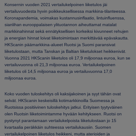
Konsernin vuoden 2021 vertailukelpoinen liiketulos jäi
vertailuvuodesta hyvin poikkeuksellisessa markkina-tilanteessa.
Koronapandemia, voimakas kustannusinflaatio, lintuinfluenssa,
sianlihan eurooppalaisen ylituotannon aiheuttamat matalat
markkinahinnat sekä ennätyksellisen korkeiksi kivunneet rehujen
ja energian hinnat loivat liiketoimintaan merkittävää epävakautta.
HKScanin päämarkkina-alueet Ruotsi ja Suomi paransivat
liiketulostaan, mutta Tanskan ja Baltian liiketulokset heikkenivät.
Vuonna 2021 HKScanin liiketulos oli 17,9 miljoonaa euroa, kun se
vertailuvuonna oli 21,3 miljoonaa euroa. Vertailukelpoinen
liiketulos oli 14,5 miljoonaa euroa ja vertailuvuonna 17,0
miljoonaa euroa.
Koko vuoden tuloskehitys oli kaksijakoinen ja syyt tähän ovat
selvät. HKScanin keskeisillä kotimarkkinoilla Suomessa ja
Ruotsissa positiivinen tuloskehitys jatkui. Erityisen tyytyväinen
olen Ruotsin liiketoimintamme hyvään kehitykseen. Ruotsi on
pystynyt parantamaan vertailukelpoista liiketulostaan jo 15
kvartaalia peräkkäin suhteessa vertailukausiin. Suomen
vertailukelpoinen liiketulos heikkeni, mutta aterioiden ja