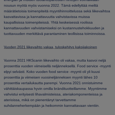
nousun myötä myös vuonna 2022. Tämä edellyttää meiltä
määrätietoisia toimenpiteitä myyntihinnoittelussa sekä liikevaihtoa
kasvattavissa ja kannattavuutta vahvistavissa muissa
kaupallisissa toimenpiteissä. Yhtä keskeisessä roolissa
kannattavuuden vahvistamiseksi on kustannustehokkuuden ja
tuottavuuden merkittävä parantaminen teollisissa toiminnoissa.
Vuoden 2021 liikevaihto vakaa, tuloskehitys kaksijakoinen
Vuonna 2021 HKScanin liikevaihto oli vakaa, mutta kasvoi neljä
prosenttia vuoden viimeisellä neljänneksellä. Food service -myynti
elpyi selvästi. Koko vuoden food service -myynti oli yli kuusi
prosenttia ja viimeisen vuosineljänneksen myynti lähes 10
prosenttia vertailukautta parempi. Vuonna 2021 onnistuimme
vähittäiskaupassa hyvin omilla brändituotteillamme. Myyntimme
vahvistui erityisesti lihavalmisteissa, ateriakomponenteissa ja
aterioissa, mikä on pienentänyt tarvettamme
suhdanneherkempään ja heikommin kannattavaan vientiin.