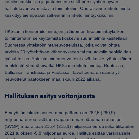
kehityshankkeisiin ja johtamiseen sekä pörssiyhtiön hyvän
hallintotavan varmistaviin toimintoihin. Operatiivinen liiketoiminta
keskittyy aiempaakin selkeämmin liiketoimintayksiköihin.
HKScanin konsernitoimintojen ja Suomen liiketoimintayksikön
toimintamallin selkeyttämistä koskevia suunnitelmia käsitellään
Suomessa yhteistoimintaneuvotteluissa, jotka voivat johtaa
arviolta 20 työtehtävän vähennykseen tai muutoksiin henkilöiden
työsuhteissa. Yhteistoimintaneuvottelut eivät koske työntekijöiden
henkilöstöryhmää eivätkä HKScanin liiketoimintoja Ruotsissa,
Baltiassa, Tanskassa ja Puolassa. Tavoitteena on saada yt-
neuvottelut päätökseen maaliskuun 2022 aikana.
Hallituksen esitys voitonjaosta
Emoyhtiön jakokelpoinen oma pääoma on 282,5 (290,9)
miljoonaa euroa sisältäen vapaan oman pääoman rahaston
(SVOP) määrältään 215,4 (215,1) miljoonaa euroa sekä tilikauden
2021 tuloksen -5,8 miljoonaa euroa. Hallitus esittää varsinaiselle