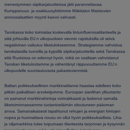
menestyminen siipikarjatuotteissa jätti parannettavaa.
Kumppanuus- ja osakkuusyhtiömme Mäkitalon Maistuvien
annossalaattien myynti kasvoi vahvasti.
Tanskassa koko toimialaa koskevalla lintuinfluenssatilanteella ja
siitä johtuvilla EU:n ulkopuolisen viennin rajoituksilla oli selvä
negatiivinen vaikutus liiketulokseemme. Strategiamme vahvistua
tanskalaisilla tuoreilla ja kypsillä siipikarjatuotteilla sekä Tanskassa
että Ruotsissa on edennyt hyvin, mikä on osaltaan vahvistanut
Tanskan liiketulostamme ja vähentänyt riippuvuuttamme EU:n
ulkopuolelle suuntautuvasta pakasteviennistä.
Baltian poikkeuksellinen markkinatilanne haastaa edelleen koko
pitkän paikallisen arvoketjumme. Euroopan sianlihan ylituotanto
on painanut markkinahintoja voimakkaasti ja laskenut samalla
liiketoiminnassamme tuotantoeläimiin sitoutuneen pääoman
arvoa. Samanaikaisesti tapahtunut rehujen ja energian hintojen
nopea ja huomattava nousu on ollut hyvin poikkeuksellista. Liha-
ja viljamarkkina tulee toipumaan tilanteesta tarjonnan ja kysynnän