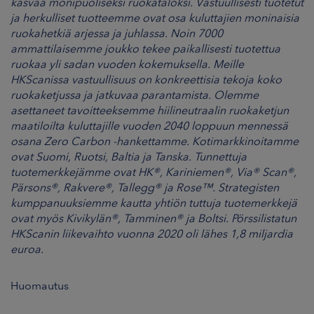
kasvaa monipuoliseksi ruokataloksi. Vastuullisesti tuotetut
ja herkulliset tuotteemme ovat osa kuluttajien moninaisia
ruokahetkiä arjessa ja juhlassa. Noin 7000
ammattilaisemme joukko tekee paikallisesti tuotettua
ruokaa yli sadan vuoden kokemuksella. Meille
HKScanissa vastuullisuus on konkreettisia tekoja koko
ruokaketjussa ja jatkuvaa parantamista. Olemme
asettaneet tavoitteeksemme hiilineutraalin ruokaketjun
maatiloilta kuluttajille vuoden 2040 loppuun mennessä
osana Zero Carbon -hankettamme. Kotimarkkinoitamme
ovat Suomi, Ruotsi, Baltia ja Tanska. Tunnettuja
tuotemerkkejämme ovat HK®, Kariniemen®, Via® Scan®,
Pärsons®, Rakvere®, Tallegg® ja Rose™. Strategisten
kumppanuuksiemme kautta yhtiön tuttuja tuotemerkkejä
ovat myös Kivikylän®, Tamminen® ja Boltsi. Pörssilistatun
HKScanin liikevaihto vuonna 2020 oli lähes 1,8 miljardia
euroa.
Huomautus