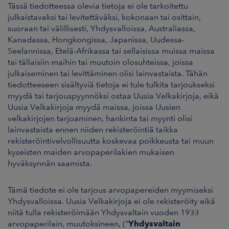
Tässä tiedotteessa olevia tietoja ei ole tarkoitettu
julkaistavaksi tai levitettäväksi, kokonaan tai osittain,
suoraan tai välillisesti, Yhdysvalloissa, Australiassa,
Kanadassa, Hongkongissa, Japanissa, Uudessa-
Seelannissa, Etelä-Afrikassa tai sellaisissa muissa maissa
tai tällaisiin maihin tai muutoin olosuhteissa, joissa
julkaiseminen tai levittäminen olisi lainvastaista. Tähän
tiedotteeseen sisältyviä tietoja ei tule tulkita tarjoukseksi
myydä tai tarjouspyynnöksi ostaa Uusia Velkakirjoja, eikä
Uusia Velkakirjoja myydä maissa, joissa Uusien
velkakirjojen tarjoaminen, hankinta tai myynti olisi
lainvastaista ennen niiden rekisteröintiä taikka
rekisteröintivelvollisuutta koskevaa poikkeusta tai muun
kyseisten maiden arvopaperilakien mukaisen
hyväksynnän saamista.
Tämä tiedote ei ole tarjous arvopapereiden myymiseksi
Yhdysvalloissa. Uusia Velkakirjoja ei ole rekisteröity eikä
niitä tulla rekisteröimään Yhdysvaltain vuoden 1933
arvopaperilain, muutoksineen, ("
Yhdysvaltain