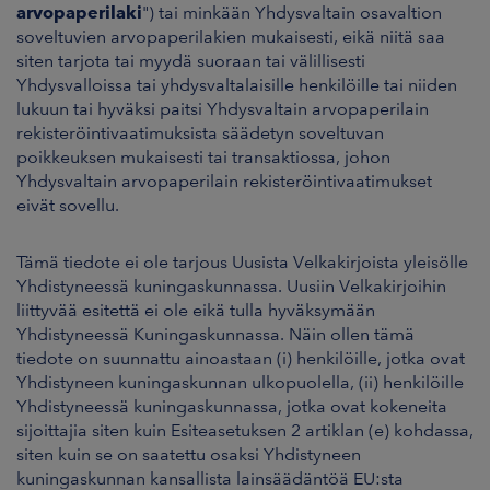
arvopaperilaki
") tai minkään Yhdysvaltain osavaltion
soveltuvien arvopaperilakien mukaisesti, eikä niitä saa
siten tarjota tai myydä suoraan tai välillisesti
Yhdysvalloissa tai yhdysvaltalaisille henkilöille tai niiden
lukuun tai hyväksi paitsi Yhdysvaltain arvopaperilain
rekisteröintivaatimuksista säädetyn soveltuvan
poikkeuksen mukaisesti tai transaktiossa, johon
Yhdysvaltain arvopaperilain rekisteröintivaatimukset
eivät sovellu.
Tämä tiedote ei ole tarjous Uusista Velkakirjoista yleisölle
Yhdistyneessä kuningaskunnassa. Uusiin Velkakirjoihin
liittyvää esitettä ei ole eikä tulla hyväksymään
Yhdistyneessä Kuningaskunnassa. Näin ollen tämä
tiedote on suunnattu ainoastaan (i) henkilöille, jotka ovat
Yhdistyneen kuningaskunnan ulkopuolella, (ii) henkilöille
Yhdistyneessä kuningaskunnassa, jotka ovat kokeneita
sijoittajia siten kuin Esiteasetuksen 2 artiklan (e) kohdassa,
siten kuin se on saatettu osaksi Yhdistyneen
kuningaskunnan kansallista lainsäädäntöä EU:sta