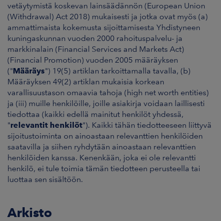
vetäytymistä koskevan lainsäädännön (European Union
(Withdrawal) Act 2018) mukaisesti ja jotka ovat myös (a)
ammattimaista kokemusta sijoittamisesta Yhdistyneen
kuningaskunnan vuoden 2000 rahoituspalvelu- ja
markkinalain (Financial Services and Markets Act)
(Financial Promotion) vuoden 2005 määräyksen
("
Määräys
") 19(5) artiklan tarkoittamalla tavalla, (b)
Määräyksen 49(2) artiklan mukaisia korkean
varallisuustason omaavia tahoja (high net worth entities)
ja (iii) muille henkilöille, joille asiakirja voidaan laillisesti
tiedottaa (kaikki edellä mainitut henkilöt yhdessä,
"
relevantit henkilöt
"). Kaikki tähän tiedotteeseen liittyvä
sijoitustoiminta on ainoastaan relevanttien henkilöiden
saatavilla ja siihen ryhdytään ainoastaan relevanttien
henkilöiden kanssa. Kenenkään, joka ei ole relevantti
henkilö, ei tule toimia tämän tiedotteen perusteella tai
luottaa sen sisältöön.
Arkisto