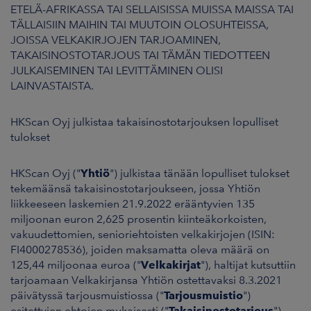
ARKKINAT
ETELÄ-AFRIKASSA TAI SELLAISISSA MUISSA MAISSA TAI
TÄLLAISIIN MAIHIN TAI MUUTOIN OLOSUHTEISSA,
JOISSA VELKAKIRJOJEN TARJOAMINEN,
RA
TAKAISINOSTOTARJOUS TAI TÄMÄN TIEDOTTEEN
JULKAISEMINEN TAI LEVITTÄMINEN OLISI
UUTISHUONE
LAINVASTAISTA.
HTEYSTIEDOT
HKScan Oyj julkistaa takaisinostotarjouksen lopulliset
tulokset
HKScan Oyj ("
Yhtiö
") julkistaa tänään lopulliset tulokset
tekemäänsä takaisinostotarjoukseen, jossa Yhtiön
liikkeeseen laskemien 21.9.2022 erääntyvien 135
miljoonan euron 2,625 prosentin kiinteäkorkoisten,
vakuudettomien, senioriehtoisten velkakirjojen (ISIN:
FI4000278536), joiden maksamatta oleva määrä on
125,44 miljoonaa euroa ("
Velkakirjat
"), haltijat kutsuttiin
tarjoamaan Velkakirjansa Yhtiön ostettavaksi 8.3.2021
päivätyssä tarjousmuistiossa ("
Tarjousmuistio
")
esitettyjen ehtojen mukaisesti ("
Takaisinostotarjous
").