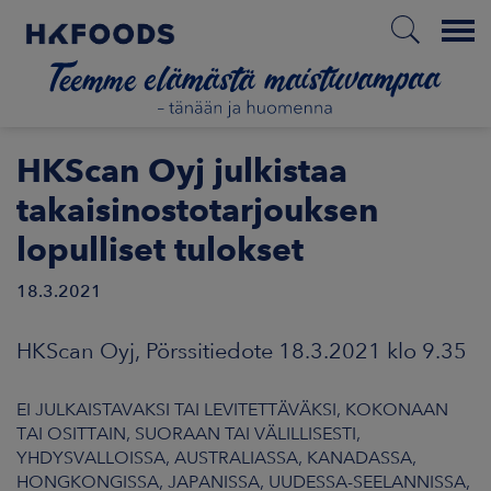
Menu
ETUSIVU
HKScan Oyj julkistaa
takaisinostotarjouksen
lopulliset tulokset
FI
18.3.2021
ETOA MEISTÄ
HKScan Oyj, Pörssitiedote 18.3.2021 klo 9.35
STUULLISUUS
EI JULKAISTAVAKSI TAI LEVITETTÄVÄKSI, KOKONAAN
TAI OSITTAIN, SUORAAN TAI VÄLILLISESTI,
JOITTAJAT
YHDYSVALLOISSA, AUSTRALIASSA, KANADASSA,
HONGKONGISSA, JAPANISSA, UUDESSA-SEELANNISSA,