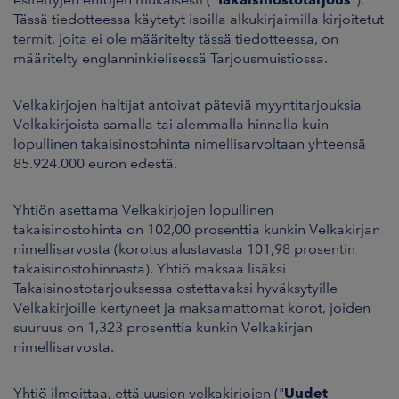
Tässä tiedotteessa käytetyt isoilla alkukirjaimilla kirjoitetut
termit, joita ei ole määritelty tässä tiedotteessa, on
määritelty englanninkielisessä Tarjousmuistiossa.
Velkakirjojen haltijat antoivat päteviä myyntitarjouksia
Velkakirjoista samalla tai alemmalla hinnalla kuin
lopullinen takaisinostohinta nimellisarvoltaan yhteensä
85.924.000 euron edestä.
Yhtiön asettama Velkakirjojen lopullinen
takaisinostohinta on 102,00 prosenttia kunkin Velkakirjan
nimellisarvosta (korotus alustavasta 101,98 prosentin
takaisinostohinnasta). Yhtiö maksaa lisäksi
Takaisinostotarjouksessa ostettavaksi hyväksytyille
Velkakirjoille kertyneet ja maksamattomat korot, joiden
suuruus on 1,323 prosenttia kunkin Velkakirjan
nimellisarvosta.
Yhtiö ilmoittaa, että uusien velkakirjojen ("
Uudet