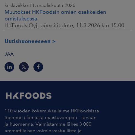
keskiviikko 11. maaliskuuta 2026
Muutokset HKFoodsin omien osakkeiden
omistuksessa
HKFoods Oyj, pörssitiedote, 11.3.2026 klo 15.00
Uutishuoneeseen
JAA
110 vuoden kokemuksella me HKFoodsissa
teemme elämästä maistuvampaa – tänään
ja huomenna. Valmistamme lähes 3 000
ammattilaisen voimin vastuullista ja