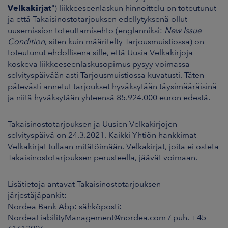
Velkakirjat
") liikkeeseenlaskun hinnoittelu on toteutunut
ja että Takaisinostotarjouksen edellytyksenä ollut
uusemission toteuttamisehto (englanniksi:
New Issue
Condition
, siten kuin määritelty Tarjousmuistiossa) on
toteutunut ehdollisena sille, että Uusia Velkakirjoja
koskeva liikkeeseenlaskusopimus pysyy voimassa
selvityspäivään asti Tarjousmuistiossa kuvatusti. Täten
pätevästi annetut tarjoukset hyväksytään täysimääräisinä
ja niitä hyväksytään yhteensä 85.924.000 euron edestä.
Takaisinostotarjouksen ja Uusien Velkakirjojen
selvityspäivä on 24.3.2021. Kaikki Yhtiön hankkimat
Velkakirjat tullaan mitätöimään. Velkakirjat, joita ei osteta
Takaisinostotarjouksen perusteella, jäävät voimaan.
Lisätietoja antavat Takaisinostotarjouksen
järjestäjäpankit:
Nordea Bank Abp: sähköposti:
NordeaLiabilityManagement@nordea.com / puh. +45