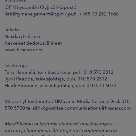
61612996
OP Yrityspankki Oyj: sähköposti:
liabilitymanagement@op.fi / puh. +358 10 252 1668
Jakelu:
Nasdaq Helsinki
Keskeiset tiedotusvälineet
www.hkscan.com
Lisätietoja:
Tero Hemmilä, toimitusjohtaja, puh. 010 570 2012
Jyrki Paappa, talousjohtaja, puh. 010 570 2512
Heidi Hirvonen, viestintäjohtaja, puh. 010 570 6072
Median yhteydenotot: HKScanin Media Service Desk 010
570 5700 tai sähköpostitse communications@hkscan.com
Me HKScanissa teemme elämästä maistuvampaa –
tänään ja huomenna. Strateginen tavoitteemme on