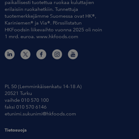
paikallisesti tuotettua ruokaa kuluttajien
erilaisiin ruokahetkiin. Tunnettuja
tuotemerkkejämme Suomessa ovat HK®,
Kariniemen® ja Via®. Pörssilistatun
HKFoodsin liikevaihto vuonna 2025 oli noin
1 mrd. euroa. www.hkfoods.com
Yhteystiedot
PL 50 (Lemminkäisenkatu 14-18 A)
20521 Turku
vaihde 010 570 100
faksi 010 570 6146
etunimi.sukunimi@hkfoods.com
Tietosuoja