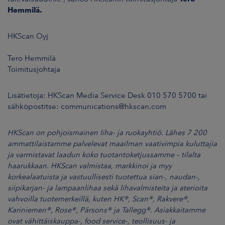
Hemmilä.
HKScan Oyj
Tero Hemmilä
Toimitusjohtaja
Lisätietoja: HKScan Media Service Desk 010 570 5700 tai
sähköpostitse: communications@hkscan.com
HKScan on pohjoismainen liha- ja ruokayhtiö. Lähes 7 200
ammattilaistamme palvelevat maailman vaativimpia kuluttajia
ja varmistavat laadun koko tuotantoketjussamme – tilalta
haarukkaan. HKScan valmistaa, markkinoi ja myy
korkealaatuista ja vastuullisesti tuotettua sian-, naudan-,
siipikarjan- ja lampaanlihaa sekä lihavalmisteita ja aterioita
vahvoilla tuotemerkeillä, kuten HK®, Scan®, Rakvere®,
Kariniemen®, Rose®, Pärsons® ja Tallegg®. Asiakkaitamme
ovat vähittäiskauppa-, food service-, teollisuus- ja