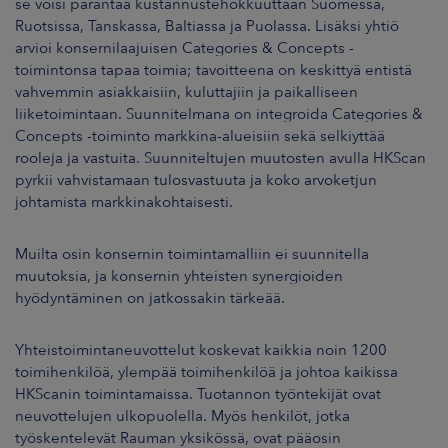
se voisi parantaa kustannustehokkuuttaan Suomessa,
Ruotsissa, Tanskassa, Baltiassa ja Puolassa. Lisäksi yhtiö
arvioi konsernilaajuisen Categories & Concepts -
toimintonsa tapaa toimia; tavoitteena on keskittyä entistä
vahvemmin asiakkaisiin, kuluttajiin ja paikalliseen
liiketoimintaan. Suunnitelmana on integroida Categories &
Concepts -toiminto markkina-alueisiin sekä selkiyttää
rooleja ja vastuita. Suunniteltujen muutosten avulla HKScan
pyrkii vahvistamaan tulosvastuuta ja koko arvoketjun
johtamista markkinakohtaisesti.
Muilta osin konsernin toimintamalliin ei suunnitella
muutoksia, ja konsernin yhteisten synergioiden
hyödyntäminen on jatkossakin tärkeää.
Yhteistoimintaneuvottelut koskevat kaikkia noin 1200
toimihenkilöä, ylempää toimihenkilöä ja johtoa kaikissa
HKScanin toimintamaissa. Tuotannon työntekijät ovat
neuvottelujen ulkopuolella. Myös henkilöt, jotka
työskentelevät Rauman yksikössä, ovat pääosin