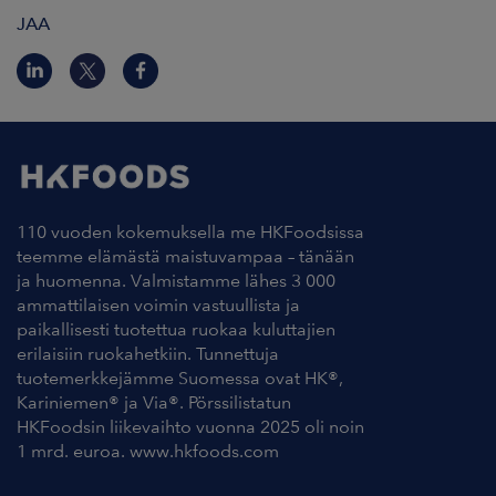
JAA
110 vuoden kokemuksella me HKFoodsissa
teemme elämästä maistuvampaa – tänään
ja huomenna. Valmistamme lähes 3 000
ammattilaisen voimin vastuullista ja
paikallisesti tuotettua ruokaa kuluttajien
erilaisiin ruokahetkiin. Tunnettuja
tuotemerkkejämme Suomessa ovat HK®,
Kariniemen® ja Via®. Pörssilistatun
HKFoodsin liikevaihto vuonna 2025 oli noin
1 mrd. euroa. www.hkfoods.com