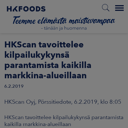
Menu
ETUSIVU
HKScan tavoittelee
kilpailukykynsä
parantamista kaikilla
FI
markkina-alueillaan
6.2.2019
ETOA MEISTÄ
HKScan Oyj, Pörssitiedote, 6.2.2019, klo 8:05
STUULLISUUS
JOITTAJAT
HKScan tavoittelee kilpailukykynsä parantamista
kaikilla markkina-alueillaan