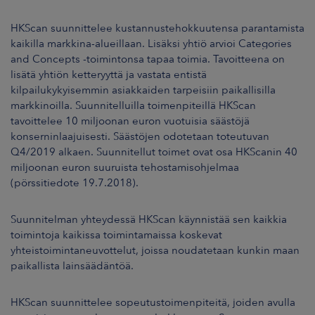
ARKKINAT
HKScan suunnittelee kustannustehokkuutensa parantamista
RA
kaikilla markkina-alueillaan. Lisäksi yhtiö arvioi Categories
and Concepts -toimintonsa tapaa toimia. Tavoitteena on
lisätä yhtiön ketteryyttä ja vastata entistä
UUTISHUONE
kilpailukykyisemmin asiakkaiden tarpeisiin paikallisilla
markkinoilla. Suunnitelluilla toimenpiteillä HKScan
HTEYSTIEDOT
tavoittelee 10
miljoonan euron vuotuisia säästöjä
konserninlaajuisesti. Säästöjen odotetaan toteutuvan
Q4/2019 alkaen. Suunnitellut toimet ovat osa HKScanin 40
miljoonan euron suuruista tehostamisohjelmaa
(pörssitiedote 19.7.2018).
Suunnitelman yhteydessä HKScan käynnistää sen kaikkia
toimintoja kaikissa toimintamaissa koskevat
yhteistoimintaneuvottelut, joissa noudatetaan kunkin maan
paikallista lainsäädäntöä.
HKScan suunnittelee sopeutustoimenpiteitä, joiden avulla