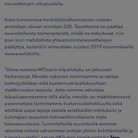
neuvottelujen ulkopuolella.
Koko konsernissa henkilöstövähennyksien määrän
arvioidaan olevan enintään
220. Tavoitteena on päättää
suunnitelluista toimenpiteistä, mikäli ne toteutuvat, niin
pian kuin mahdollista yhteistoimintaneuvottelujen
päätyttyä, kuitenkin viimeistään vuoden 2019 ensimmäisellä
vuosipuoliskolla.
“Viime vuosina HKScanin kilpailukyky on jatkuvasti
heikentynyt. Meidän nykyinen toimintamme ei vastaa
ketteryydeltään eikä kustannuskilpailukyvyltään
markkinoiden tarpeita. Jotta voimme vahvistaa
kilpailuasemaamme tällä alalla, meidän on määrätietoisesti
parannettava toimintamme kustannustehokkuutta sekä
etsittävä uusia tapoja vastata asiakkaiden odotuksiin ja
kuluttajien tarpeisiin kotimarkkinoillamme myös
tulevaisuudessa. Suunnitelluilla muutoksilla aiomme
rakentaa entistä vahvemman pohjan yhtiön kehittämiselle ja
tulevaisuudelle”, sanoo HKScanin toimitusjohtaja
Tero