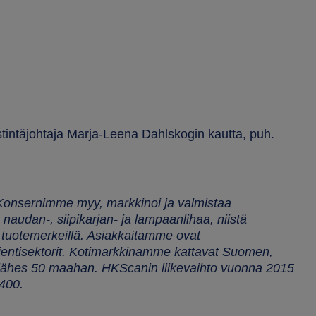
stintäjohtaja Marja-Leena Dahlskogin kautta, puh.
Konsernimme myy, markkinoi ja valmistaa
, naudan-, siipikarjan- ja lampaanlihaa, niistä
la tuotemerkeillä. Asiakkaitamme ovat
a vientisektorit. Kotimarkkinamme kattavat Suomen,
a lähes 50 maahan. HKScanin liikevaihto vuonna 2015
 400.