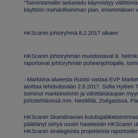
”Toimintamallin tarkastelu käynnistyy välittömä
käyttöön mahdollisimman pian, ensimmäisen vu
HKScanin johtoryhmä 8.2.2017 alkaen
HKScanin johtoryhmän muodostavat 8. helmikuu
raportoivat johtoryhmän puheenjohtajalle, toimi
- Markkina-alueesta Ruotsi vastaa EVP Mark
aloittaa tehtävässään 2.5.2017. Sofia Hyléen 
toiminut markkinoinnin ja vähittäiskaupan myy
johtotehtävissä mm. Nestléllä, Zoégasissa, Pä
HKScanin Skandinavian kuluttajaliiketoiminna
päättänyt siirtyä uusiin haasteisiin HKScanin u
HKScanin strategisista projekteista raportoiden