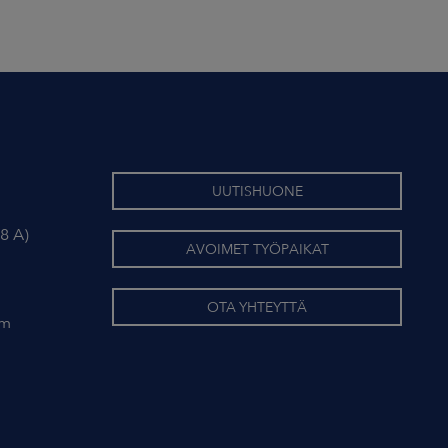
UUTISHUONE
8 A)
AVOIMET TYÖPAIKAT
OTA YHTEYTTÄ
om