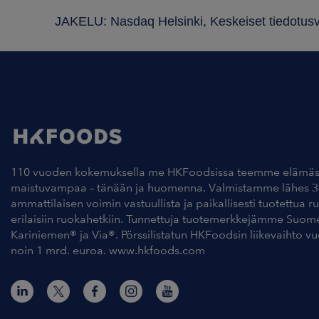
JAKELU: Nasdaq Helsinki, Keskeiset tiedotus
110 vuoden kokemuksella me HKFoodsissa teemme elämäs
maistuvampaa – tänään ja huomenna. Valmistamme lähes 3
ammattilaisen voimin vastuullista ja paikallisesti tuotettua r
erilaisiin ruokahetkiin. Tunnettuja tuotemerkkejämme Suom
Kariniemen® ja Via®. Pörssilistatun HKFoodsin liikevaihto v
noin 1 mrd. euroa. www.hkfoods.com