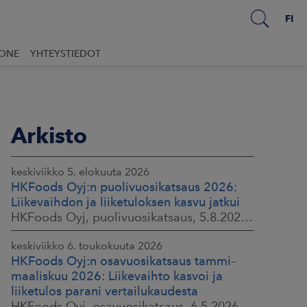
FI
UONE
YHTEYSTIEDOT
Arkisto
keskiviikko 5. elokuuta 2026
HKFoods Oyj:n puolivuosikatsaus 2026:
Liikevaihdon ja liiketuloksen kasvu jatkui
HKFoods Oyj, puolivuosikatsaus, 5.8.2026 klo 8.30
keskiviikko 6. toukokuuta 2026
HKFoods Oyj:n osavuosikatsaus tammi–
maaliskuu 2026: Liikevaihto kasvoi ja
liiketulos parani vertailukaudesta
HKFoods Oyj, osavuosikatsaus, 6.5.2026 klo 8.30