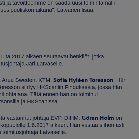
sti ja tavoitteemme on saada uusi toimintamalli
osipuoliskon aikana”, Latvanen lisää.
ta 2017 alkaen seuraavat henkilöt, jotka
tusjohtaja Jari Latvaselle.
Sofia Hyléen Toresson
et Area Sweden, KTM,
. Hän
Toresson siirtyy HKScaniin Finduksesta, jossa hän
ntijohtajana. Tätä ennen hän on toiminut
rsonsilla ja HKScanissa.
Göran Holm
sta vastannut johtaja EVP, DIHM,
on
lkopuolelle 1.6.2017 alkaen. Hän vastaa siihen asti
 toimitusjohtaja Latvaselle.