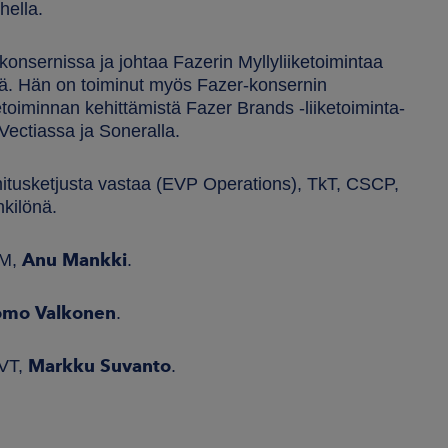
hella.
-konsernissa ja johtaa Fazerin Myllyliiketoimintaa
miä. Hän on toiminut myös Fazer-konsernin
ketoiminnan kehittämistä Fazer Brands -liiketoiminta-
Vectiassa ja Soneralla.
imitusketjusta vastaa (EVP Operations), TkT, CSCP,
nkilönä.
Anu Mankki
FM,
.
omo Valkonen
.
Markku Suvanto
 VT,
.