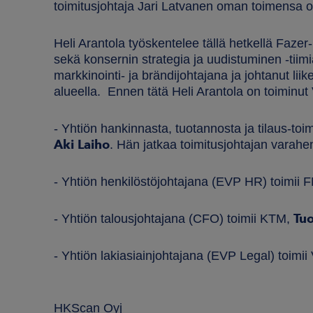
toimitusjohtaja Jari Latvanen oman toimensa o
Heli Arantola työskentelee tällä hetkellä Fazer
sekä konsernin strategia ja uudistuminen -tii
markkinointi- ja brändijohtajana ja johtanut lii
alueella. Ennen tätä Heli Arantola on toiminut 
- Yhtiön hankinnasta, tuotannosta ja tilaus-to
Aki Laiho
. Hän jatkaa toimitusjohtajan varahe
- Yhtiön henkilöstöjohtajana (EVP HR) toimii 
Tu
- Yhtiön talousjohtajana (CFO) toimii KTM,
- Yhtiön lakiasiainjohtajana (EVP Legal) toimii
HKScan Oyj