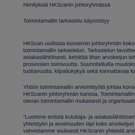
Nimityksiä HKScanin johtoryhmässä
Toimintamallin tarkastelu käynnistyy
HKScan uudistaa konsernin johtoryhmän koko
toimintamallin tarkastelun. Tarkastelun tavoit
asiakaslähtöisesti, kehittää lihan arvoketjun t
prosessien toimivuutta. Suunnitelluilla muutok
tuottavuutta, kilpailukykyä sekä kannattavaa ka
Yhtiön toimintamallin arviointityötä johtaa kon
HKScanin johtoryhmän kanssa. Toimintamallin 
olevan toimintamallin mukaisesti ja organisaat
”Luomme entistä kuluttaja- ja asiakaslähtöisem
yhteistyön ja avoimuuden läpi koko arvoketjun
vahvistamme sisäisesti HKScanin yhteistä arvo