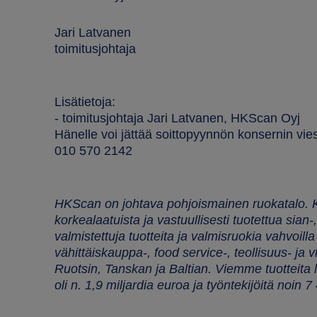
Jari Latvanen
toimitusjohtaja
Lisätietoja:
- toimitusjohtaja Jari Latvanen, HKScan Oyj
Hänelle voi jättää soittopyynnön konsernin vie
010 570 2142
HKScan on johtava pohjoismainen ruokatalo. 
korkealaatuista ja vastuullisesti tuotettua sian-
valmistettuja tuotteita ja valmisruokia vahvoil
vähittäiskauppa-, food service-, teollisuus- j
Ruotsin, Tanskan ja Baltian. Viemme tuotteit
oli n. 1,9 miljardia euroa ja työntekijöitä noin 7