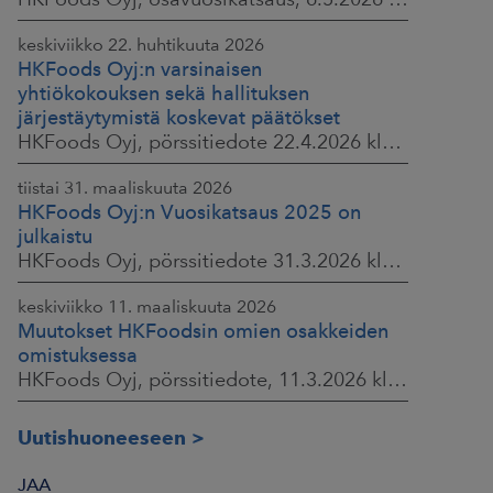
keskiviikko 22. huhtikuuta 2026
HKFoods Oyj:n varsinaisen
yhtiökokouksen sekä hallituksen
järjestäytymistä koskevat päätökset
HKFoods Oyj, pörssitiedote 22.4.2026 klo 14.45
tiistai 31. maaliskuuta 2026
HKFoods Oyj:n Vuosikatsaus 2025 on
julkaistu
HKFoods Oyj, pörssitiedote 31.3.2026 klo 14.00
keskiviikko 11. maaliskuuta 2026
Muutokset HKFoodsin omien osakkeiden
omistuksessa
HKFoods Oyj, pörssitiedote, 11.3.2026 klo 15.00
Uutishuoneeseen
JAA