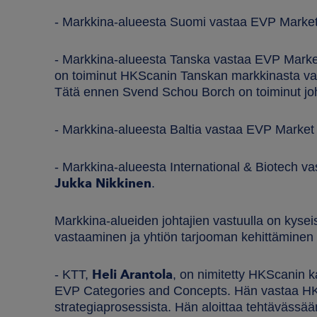
- Markkina-alueesta Suomi vastaa EVP Market
- Markkina-alueesta Tanska vastaa EVP Mar
on toiminut HKScanin Tanskan markkinasta va
Tätä ennen Svend Schou Borch on toiminut johto
- Markkina-alueesta Baltia vastaa EVP Market
- Markkina-alueesta International & Biotech v
Jukka Nikkinen
.
Markkina-alueiden johtajien vastuulla on kysei
vastaaminen ja yhtiön tarjooman kehittämine
Heli Arantola
- KTT,
, on nimitetty HKScanin ka
EVP Categories and Concepts. Hän vastaa HKS
strategiaprosessista. Hän aloittaa tehtävässää