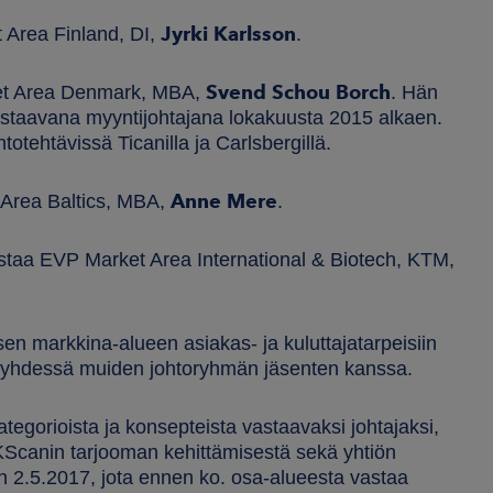
Jyrki Karlsson
 Area Finland, DI,
.
Svend Schou Borch
ket Area Denmark, MBA,
. Hän
staavana myyntijohtajana lokakuusta 2015 alkaen.
tehtävissä Ticanilla ja Carlsbergillä.
Anne Mere
 Area Baltics, MBA,
.
astaa EVP Market Area International & Biotech, KTM,
sen markkina-alueen asiakas- ja kuluttajatarpeisiin
n yhdessä muiden johtoryhmän jäsenten kanssa.
tegorioista ja konsepteista vastaavaksi johtajaksi,
canin tarjooman kehittämisestä sekä yhtiön
n 2.5.2017, jota ennen ko. osa-alueesta vastaa