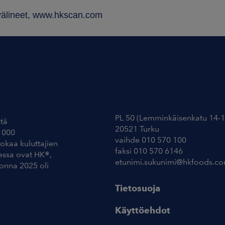
välineet, www.hkscan.com
Yhteystiedot
PL 50 (Lemminkäisenkatu 14-1
tä
20521 Turku
 000
vaihde 010 570 100
uokaa kuluttajien
faksi 010 570 6146
essa ovat HK®,
etunimi.sukunimi@hkfoods.c
uonna 2025 oli
Tietosuoja
Käyttöehdot