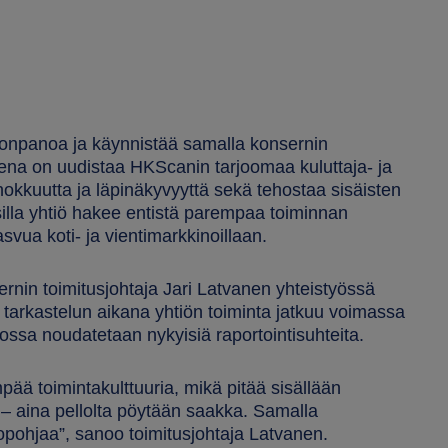
onpanoa ja käynnistää samalla konsernin
teena on uudistaa HKScanin tarjoomaa kuluttaja- ja
ehokkuutta ja läpinäkyvyyttä sekä tehostaa sisäisten
silla yhtiö hakee entistä parempaa toiminnan
svua koti- ja vientimarkkinoillaan.
sernin toimitusjohtaja Jari Latvanen yhteistyössä
tarkastelun aikana yhtiön toiminta jatkuu voimassa
iossa noudatetaan nykyisiä raportointisuhteita.
pää toimintakulttuuria, mikä pitää sisällään
 – aina pellolta pöytään saakka. Samalla
pohjaa”, sanoo toimitusjohtaja Latvanen.