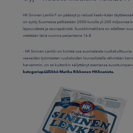
HK Sininen Lenkki® on päässyt jo reilusti keski-ikään täyttäess
on syöty Suomessa pelkästään 2000-luvulla yli 200 miljoonaa ka
lapsuudesta ja saunapäivistä. Suosikkimakkara on edelleen suosi
vietetään tänä vuonna perjantaina 16.8.
- HK Sininen Lenkki on kiinteä osa suomalaista ruokakulttuuria. Ta
raavaiden työmiesten ruokaloiden lounaslistalla vähintään kerra
harvemmin, on se kuitenkin säilyttänyt asemansa suosituimpa
kategoriapäällikkö Marika Rikkonen HKScanista.