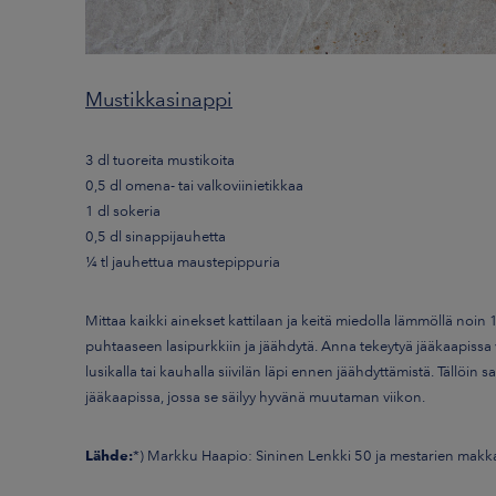
Mustikkasinappi
3 dl tuoreita mustikoita
0,5 dl omena- tai valkoviinietikkaa
1 dl sokeria
0,5 dl sinappijauhetta
¼ tl jauhettua maustepippuria
Mittaa kaikki ainekset kattilaan ja keitä miedolla lämmöllä no
puhtaaseen lasipurkkiin ja jäähdytä. Anna tekeytyä jääkaapissa 
lusikalla tai kauhalla siivilän läpi ennen jäähdyttämistä. Tällöin 
jääkaapissa, jossa se säilyy hyvänä muutaman viikon.
Lähde:
*) Markku Haapio: Sininen Lenkki 50 ja mestarien makka