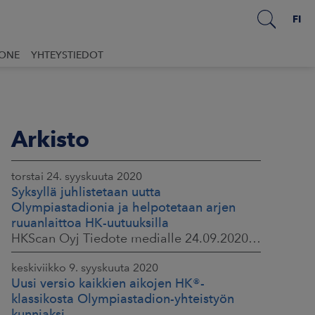
FI
UONE
YHTEYSTIEDOT
Arkisto
torstai 24. syyskuuta 2020
Syksyllä juhlistetaan uutta
Olympiastadionia ja helpotetaan arjen
ruuanlaittoa HK-uutuuksilla
HKScan Oyj Tiedote medialle 24.09.2020 klo 09:30
keskiviikko 9. syyskuuta 2020
Uusi versio kaikkien aikojen HK®-
klassikosta Olympiastadion-yhteistyön
kunniaksi