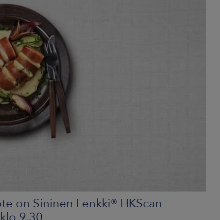
ote on Sininen Lenkki® HKScan
klo 9.30