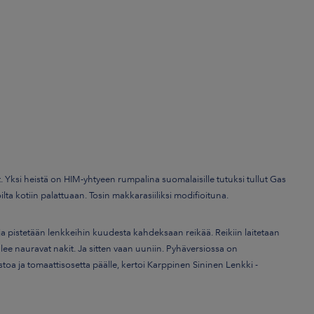
. Yksi heistä on HIM-yhtyeen rumpalina suomalaisille tutuksi tullut Gas
ilta kotiin palattuaan. Tosin makkarasiiliksi modifioituna.
a pistetään lenkkeihin kuudesta kahdeksaan reikää. Reikiin laitetaan
 tulee nauravat nakit. Ja sitten vaan uuniin. Pyhäversiossa on
uustoa ja tomaattisosetta päälle, kertoi Karppinen Sininen Lenkki -