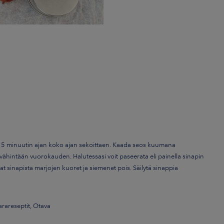
in 15 minuutin ajan koko ajan sekoittaen. Kaada seos kuumana
vähintään vuorokauden. Halutessasi voit paseerata eli painella sinapin
saat sinapista marjojen kuoret ja siemenet pois. Säilytä sinappia
rareseptit, Otava