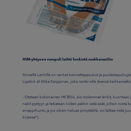
HIM-yhtyeen rumpali loihti lenkistä makkarasiilin
Sinisellä Lenkillä on vankat kannattajajoukot ja puolestapuhujat
Lipstick eli Mika Karppinen, joka ravitsi sillä itsensä keikkamatko
- Otetaan kokonainen HK Blöö, siis molemmat lenkit, kuoritaan j
nakit pystyyn ja leikataan niiden päihin vielä äxät, jolloin niistä
sinappihuntu ja jos oikein haluaa pröystäillä, voi laittaa vielä j
kirjassa*).