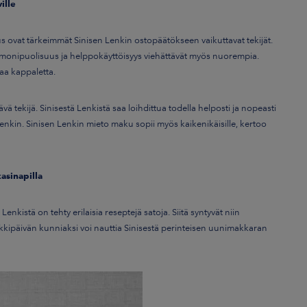
ille
ovat tärkeimmät Sinisen Lenkin ostopäätökseen vaikuttavat tekijät.
n monipuolisuus ja helppokäyttöisyys viehättävät myös nuorempia.
aa kappaletta.
ä tekijä. Sinisestä Lenkistä saa loihdittua todella helposti ja nopeasti
nkin. Sinisen Lenkin mieto maku sopii myös kaikenikäisille, kertoo
kasinapilla
enkistä on tehty erilaisia reseptejä satoja. Siitä syntyvät niin
kkipäivän kunniaksi voi nauttia Sinisestä perinteisen uunimakkaran