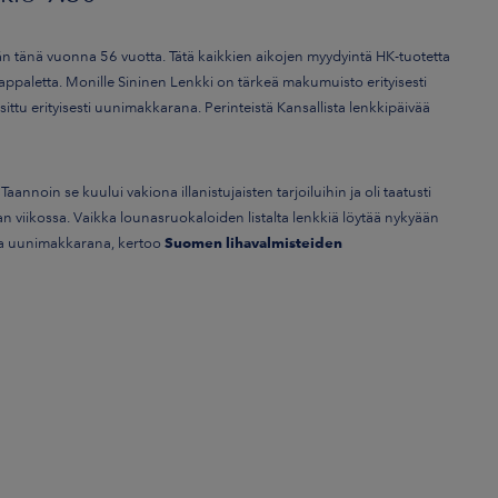
ään tänä vuonna 56 vuotta. Tätä kaikkien aikojen myydyintä HK-tuotetta
ppaletta. Monille Sininen Lenkki on tärkeä makumuisto erityisesti
ttu erityisesti uunimakkarana. Perinteistä Kansallista lenkkipäivää
annoin se kuului vakiona illanistujaisten tarjoiluihin ja oli taatusti
n viikossa. Vaikka lounasruokaloiden listalta lenkkiä löytää nykyään
na uunimakkarana, kertoo
Suomen lihavalmisteiden