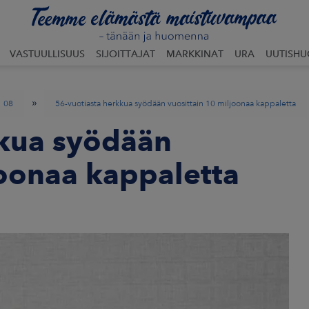
VASTUULLISUUS
SIJOITTAJAT
MARKKINAT
URA
UUTISH
»
08
56-vuotiasta herkkua syödään vuosittain 10 miljoonaa kappaletta
kkua syödään
joonaa kappaletta