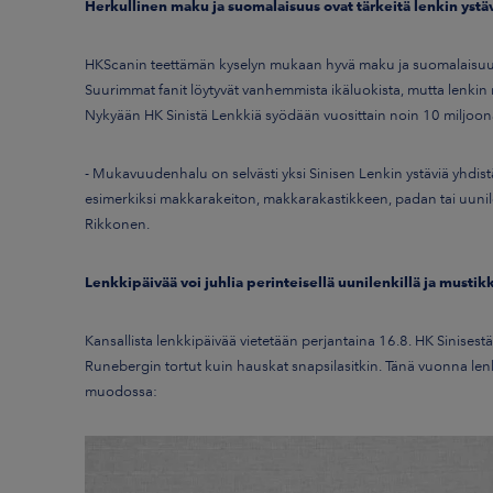
Herkullinen maku ja suomalaisuus ovat tärkeitä lenkin ystäv
HKScanin teettämän kyselyn mukaan hyvä maku ja suomalaisuus 
Suurimmat fanit löytyvät vanhemmista ikäluokista, mutta lenki
Nykyään HK Sinistä Lenkkiä syödään vuosittain noin 10 miljoon
- Mukavuudenhalu on selvästi yksi Sinisen Lenkin ystäviä yhdistäv
esimerkiksi makkarakeiton, makkarakastikkeen, padan tai uunile
Rikkonen.
Lenkkipäivää voi juhlia perinteisellä uunilenkillä ja mustik
Kansallista lenkkipäivää vietetään perjantaina 16.8. HK Sinisestä L
Runebergin tortut kuin hauskat snapsilasitkin. Tänä vuonna len
muodossa: