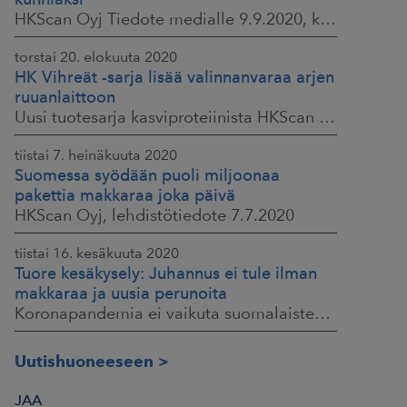
HKScan Oyj Tiedote medialle 9.9.2020, klo 9.30
torstai 20. elokuuta 2020
HK Vihreät -sarja lisää valinnanvaraa arjen
ruuanlaittoon
Uusi tuotesarja kasviproteiinista HKScan Oyj Tiedote medialle 20.8.2020, klo 10.00
tiistai 7. heinäkuuta 2020
Suomessa syödään puoli miljoonaa
pakettia makkaraa joka päivä
HKScan Oyj, lehdistötiedote 7.7.2020
tiistai 16. kesäkuuta 2020
Tuore kesäkysely: Juhannus ei tule ilman
makkaraa ja uusia perunoita
Koronapandemia ei vaikuta suomalaisten juhannusherkutteluun HKScan Oyj Tiedote medialle 16.6.2020 klo 9:30
Uutishuoneeseen
JAA