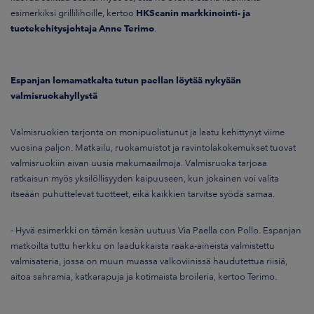
esimerkiksi grillilihoille, kertoo
HKScanin markkinointi- ja
tuotekehitysjohtaja Anne Terimo
.
Espanjan lomamatkalta tutun paellan löytää nykyään
valmisruokahyllystä
Valmisruokien tarjonta on monipuolistunut ja laatu kehittynyt viime
vuosina paljon. Matkailu, ruokamuistot ja ravintolakokemukset tuovat
valmisruokiin aivan uusia makumaailmoja. Valmisruoka tarjoaa
ratkaisun myös yksilöllisyyden kaipuuseen, kun jokainen voi valita
itseään puhuttelevat tuotteet, eikä kaikkien tarvitse syödä samaa.
- Hyvä esimerkki on tämän kesän uutuus Via Paella con Pollo. Espanjan
matkoilta tuttu herkku on laadukkaista raaka-aineista valmistettu
valmisateria, jossa on muun muassa valkoviinissä haudutettua riisiä,
aitoa sahramia, katkarapuja ja kotimaista broileria, kertoo Terimo.