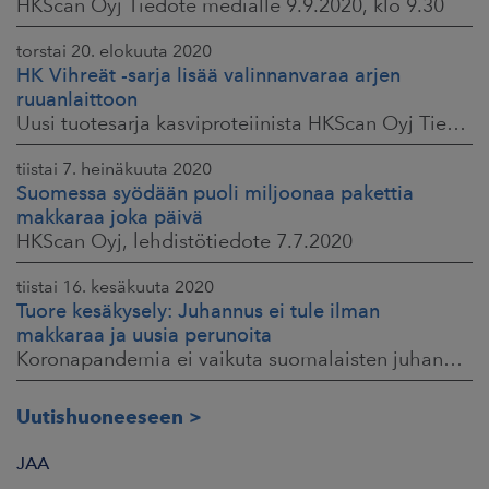
HKScan Oyj Tiedote medialle 9.9.2020, klo 9.30
torstai 20. elokuuta 2020
HK Vihreät -sarja lisää valinnanvaraa arjen
ruuanlaittoon
Uusi tuotesarja kasviproteiinista HKScan Oyj Tiedote medialle 20.8.2020, klo 10.00
tiistai 7. heinäkuuta 2020
Suomessa syödään puoli miljoonaa pakettia
makkaraa joka päivä
HKScan Oyj, lehdistötiedote 7.7.2020
tiistai 16. kesäkuuta 2020
Tuore kesäkysely: Juhannus ei tule ilman
makkaraa ja uusia perunoita
Koronapandemia ei vaikuta suomalaisten juhannusherkutteluun HKScan Oyj Tiedote medialle 16.6.2020 klo 9:30
Uutishuoneeseen
JAA