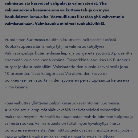
valmisruuista kasvoivat välipalat ja valmisateriat. Yksi
valmisruokien kesäsuosioon vaikuttava tekijä on myös
koululaisten loma-aika.
Vastuullisuus liitetään yhä vahvemmin
valmisruokaan. Valmisruoka minimoi ruokahävikkiä.
Vuosi sitten Suomessa nautittiin kuumasta, helteisestä kesästä.
Ruokakaupoissa tämä näkyi tyhjinä valmisruokahyllyinä.
Valmisvälipaloja, kuten erilaisia leipiä ja burgereita syötiin 20 prosenttia
enemmän kuin edellisenä kesänä. Esimerkkinä laadukas HK Butcher´s
burger jonka suosio yllätti. Valmisaterioiden suosio kasvoi myös jopa
10 prosenttia. Tässä kategoriassa Via-aterioiden kasvu oli
poikkeuksellisen suurta, niiden syöminen peräti tuplaantui helteisenä
viime kesänä.
- Sää vaikuttaa yllättävän paljon kesäruokavalintoihin Suomessa.
Aurinkoiset ja lämpimät säät keväällä lisäävät selvästi esimerkiksi
makkaran myyntiä. Helteellä halutaan ostaa mahdollisimman helppoa ja
valmista ruokaa. Valmisruuasta on tullut myös hyväksyttyä, harva
puhuu enää eineksistä. Vian hittituotteita ovat mm risottoateriat, joiden
kasvua selittää osaksi myös se, että ne ovat loistavia lisukkeita