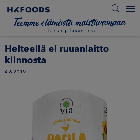
Menu
ETUSIVU
Helteellä ei ruuanlaitto
kiinnosta
4.6.2019
FI
ETOA MEISTÄ
STUULLISUUS
JOITTAJAT