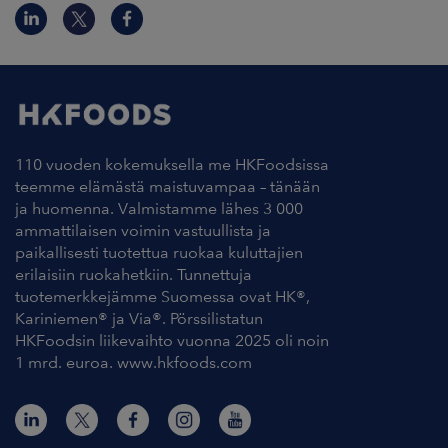
110 vuoden kokemuksella me HKFoodsissa
teemme elämästä maistuvampaa – tänään
ja huomenna. Valmistamme lähes 3 000
ammattilaisen voimin vastuullista ja
paikallisesti tuotettua ruokaa kuluttajien
erilaisiin ruokahetkiin. Tunnettuja
tuotemerkkejämme Suomessa ovat HK®,
Kariniemen® ja Via®. Pörssilistatun
HKFoodsin liikevaihto vuonna 2025 oli noin
1 mrd. euroa. www.hkfoods.com