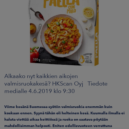
ARKKINAT
RA
UUTISHUONE
HTEYSTIEDOT
Alkaako nyt kaikkien aikojen
valmisruokakesä? HKScan Oyj Tiedote
medialle 4.6.2019 klo 9:30
Viime kesänä Suomessa syötiin valmisruokia enemmän kuin
koskaan ennen. Syynä tähän oli helteinen kesä. Kuumalla ilmalla ei
haluta viettää aikaa keittiössä ja ruoka on saatava pöytään
mahdollisimman helposti. Eniten edellisvuoteen verrattuna