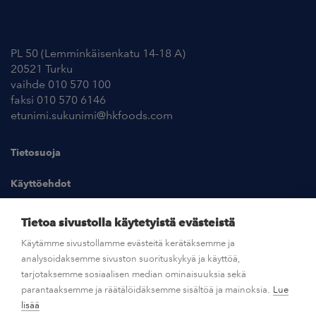
Yhteystiedot
PL 50 (Lemminkäisenkatu 14-18 A)
20521 Turku
vaihde 010 570 100
faksi 010 570 6146
etunimi.sukunimi@hkfoods.com
Tietosuoja
Käyttöehdot
Kuvapankki
Tietoa sivustolla käytetyistä evästeistä
Käytämme sivustollamme evästeitä kerätäksemme ja
analysoidaksemme sivuston suorituskykyä ja käyttöä,
UUTISHUONE
tarjotaksemme sosiaalisen median ominaisuuksia sekä
parantaaksemme ja räätälöidäksemme sisältöä ja mainoksia.
Lue
AVOIMET TYÖPAIKAT
lisää