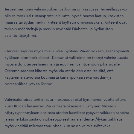
Terveellisempien valmisruokien valikoima on kasvussa. Terveellisyys voi
olla esimerkiksi runsasproteiinisuutta, hyvää rasvan laatua, kasvisten
määrää tai Sydänmerkin kriteerit täyttäviä ominaisuuksia. Kriteerit ovat
tarkoin määriteltyjä ja merkin myöntää Diabetes- ja Sydänliiton
asiantuntijaryhmä.
- Terveellisyys on myös mielikuvaa. Syötyäsi Via-annoksen, saat sopivasti
kylläisen olon herkullisesti. Kasvanut valikoima on tehnyt valmisruuasta
myös aidon, terveellisemmän ja edullisen vaihtoehdon pikaruualle.
Olemme saaneet kiitosta myös Via-aterioiden ostajilta siitä, että
käytämme aterioissa kotimaista kananpoikaa sekä naudan- ja
porsaanlihaa, jatkaa Terimo.
Valmisaterioissa tehtiin suuri harppaus reilut kymmenen vuotta sitten,
kun HKScan lanseerasi Via valmisruokasarjan. Erityisen Micvac -
höyrykypsennyksen ansiosta aterian kasvikset pysyvät raikkaan rapeina
ja esimerkiksi pasta on oikeaoppisesti aina al dente. Älykäs pakkaus
myös viheltää mikroaaltouunissa, kun se on valmis syötäväksi.