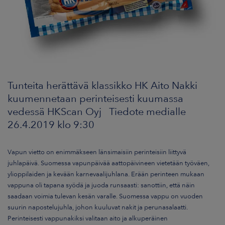
ARKKINAT
RA
UUTISHUONE
HTEYSTIEDOT
Tunteita herättävä klassikko HK Aito Nakki
kuumennetaan perinteisesti kuumassa
vedessä HKScan Oyj Tiedote medialle
26.4.2019 klo 9:30
Vapun vietto on enimmäkseen länsimaisiin perinteisiin liittyvä
juhlapäivä.
Suomessa vapunpäivää aattopäivineen vietetään työväen,
ylioppilaiden ja kevään karnevaalijuhlana. Erään perinteen mukaan
vappuna oli tapana syödä ja juoda runsaasti: sanottiin, että näin
saadaan voimia tulevan kesän varalle. Suomessa vappu on vuoden
suurin napostelujuhla, johon kuuluvat nakit ja perunasalaatti.
Perinteisesti vappunakiksi valitaan aito ja alkuperäinen