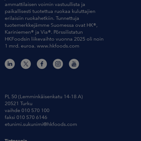
ammattilaisen voimin vastuullista ja
paikallisesti tuotettua ruokaa kuluttajien
erilaisiin ruokahetkiin. Tunnettuja
tuotemerkkejämme Suomessa ovat HK®,
Kariniemen® ja Via®. Pörssilistatun
HKFoodsin liikevaihto vuonna 2025 oli noin
1 mrd. euroa. www.hkfoods.com
Yhteystiedot
PL 50 (Lemminkäisenkatu 14-18 A)
20521 Turku
vaihde 010 570 100
faksi 010 570 6146
etunimi.sukunimi@hkfoods.com
Tietosuoja