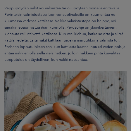
Vappupöydän nakit voi valmistaa tarjoilupöytään monella eri tavalla.
P
erinteisin valmistustapa luonnonsuolinakeille on kuumentaa ne
kuumassa vedessä kattilassa. Vaikka valmistustapa on helppo, voi
siinäkin epäonnistua ihan kunnolla. Perusohje on yksinkertainen:
kiehauta reilusti vettä kattilassa. Kun vesi kiehuu, katkaise virta ja siirrä
kattila liedeltä. Laita nakit kattilaan viideksi minuutiksi ja valmista tuli.
Parhaan lopputuloksen saa, kun kattilasta kaataa lopuksi veden pois ja
antaa nakkien olla siellä vielä hetken, jolloin nakkien pinta kuivahtaa.
Lopputulos on täydellinen, kun nakki napsahtaa.