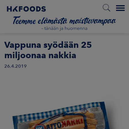
Menu
ETUSIVU
Vappuna syödään 25
miljoonaa nakkia
26.4.2019
FI
ETOA MEISTÄ
STUULLISUUS
JOITTAJAT