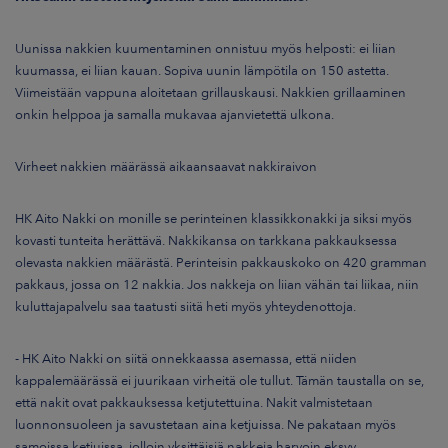
Uunissa nakkien kuumentaminen onnistuu myös helposti: ei liian
kuumassa, ei liian kauan. Sopiva uunin lämpötila on 150 astetta.
Viimeistään vappuna aloitetaan grillauskausi. Nakkien grillaaminen
onkin helppoa ja samalla mukavaa ajanvietettä ulkona.
Virheet nakkien määrässä aikaansaavat nakkiraivon
HK Aito Nakki on monille se perinteinen klassikkonakki ja siksi myös
kovasti tunteita herättävä. Nakkikansa on tarkkana pakkauksessa
olevasta nakkien määrästä. Perinteisin pakkauskoko on 420 gramman
pakkaus, jossa on 12 nakkia. Jos nakkeja on liian vähän tai liikaa, niin
kuluttajapalvelu saa taatusti siitä heti myös yhteydenottoja.
-
HK Aito Nakki on siitä onnekkaassa asemassa, että niiden
kappalemäärässä ei juurikaan virheitä ole tullut. Tämän taustalla on se,
että nakit ovat pakkauksessa ketjutettuina. Nakit valmistetaan
luonnonsuoleen ja savustetaan aina ketjuissa. Ne pakataan myös
samoissa ketjuissa, jolloin yksittäisiä nakkeja harvoin eksyy