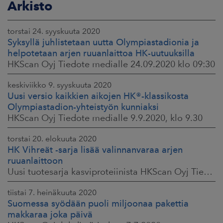
Arkisto
torstai 24. syyskuuta 2020
Syksyllä juhlistetaan uutta Olympiastadionia ja
helpotetaan arjen ruuanlaittoa HK-uutuuksilla
HKScan Oyj Tiedote medialle 24.09.2020 klo 09:30
keskiviikko 9. syyskuuta 2020
Uusi versio kaikkien aikojen HK®-klassikosta
Olympiastadion-yhteistyön kunniaksi
HKScan Oyj Tiedote medialle 9.9.2020, klo 9.30
torstai 20. elokuuta 2020
HK Vihreät -sarja lisää valinnanvaraa arjen
ruuanlaittoon
Uusi tuotesarja kasviproteiinista HKScan Oyj Tiedote medialle 20.8.2020, klo 10.00
tiistai 7. heinäkuuta 2020
Suomessa syödään puoli miljoonaa pakettia
makkaraa joka päivä