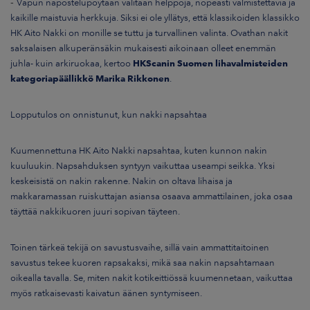
-
Vapun napostelupöytään valitaan helppoja, nopeasti valmistettavia ja
kaikille maistuvia herkkuja. Siksi ei ole yllätys, että klassikoiden klassikko
HK Aito Nakki on monille se tuttu ja turvallinen valinta. Ovathan nakit
saksalaisen alkuperänsäkin mukaisesti aikoinaan olleet enemmän
juhla- kuin arkiruokaa, kertoo
HKScanin Suomen lihavalmisteiden
kategoriapäällikkö Marika Rikkonen
.
Lopputulos on onnistunut, kun nakki napsahtaa
Kuumennettuna HK Aito Nakki napsahtaa, kuten kunnon nakin
kuuluukin. Napsahduksen syntyyn vaikuttaa useampi seikka. Yksi
keskeisistä on
nakin rakenne. Nakin on oltava lihaisa ja
makkaramassan ruiskuttajan asiansa osaava ammattilainen, joka osaa
täyttää nakkikuoren juuri sopivan täyteen.
Toinen tärkeä tekijä on savustusvaihe, sillä vain ammattitaitoinen
savustus tekee kuoren rapsakaksi, mikä saa nakin napsahtamaan
oikealla tavalla. Se, miten nakit kotikeittiössä kuumennetaan, vaikuttaa
myös ratkaisevasti kaivatun äänen syntymiseen.