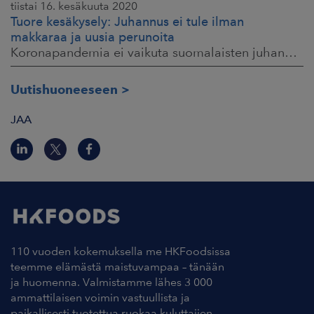
tiistai 16. kesäkuuta 2020
Tuore kesäkysely: Juhannus ei tule ilman
makkaraa ja uusia perunoita
Koronapandemia ei vaikuta suomalaisten juhannusherkutteluun HKScan Oyj Tiedote medialle 16.6.2020 klo 9:30
Uutishuoneeseen
JAA
110 vuoden kokemuksella me HKFoodsissa
teemme elämästä maistuvampaa – tänään
ja huomenna. Valmistamme lähes 3 000
ammattilaisen voimin vastuullista ja
paikallisesti tuotettua ruokaa kuluttajien