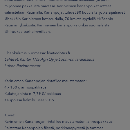
miljoonaa pakkausta päivässä. Kariniemen kananpoikatuotteet
valmistetaan Raumalla. Kananpojat tulevat 80 kotitilalta, jotka sijaitsevat
lähekkäin Kariniemen kotiseudulla, 70 km etäisyydellä HKScanin
Rauman yksiköstä. Kariniemen kananpoika onkin suomalaista
lähiruokaa parhaimmillaan.
Lihankulutus Suomessa: lihatiedotus.fi
Lähteet: Kantar TNS Agri Oy ja Luonnonvarakeskus
Luken Ravintotaseet
Kariniemen Kananpojan rintafilee maustamaton:
4 x 150 g annospakkaus
Kuluttajahinta n. 7,79 €/ pakkaus
Kaupoissa helmikuussa 2019
Kuvat:
Kariniemen Kananpojan rintafilee maustamaton, annospakkaus
Paistettua Kananpojan fileetä, porkkanapyreetä ja tummaa