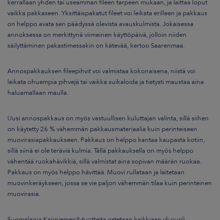
kerrallaan yhden tai useamman fileen tarpeen mukaan, ja laittaa loput
vaikka pakkaseen. Yksittäispakatut fileet voi leikata erilleen ja pakkaus
on helppo avata sen päädyssä olevista avauskulmista. Jokaisessa
annoksessa on merkittynä viimeinen käyttöpäivä, jolloin niiden
säilyttäminen pakastimessakin on kätevää, kertoo Saarenmaa.
Annospakkauksen fileepihvit voi valmistaa kokonaisena, niistä voi
leikata ohuempia pihvejä tai vaikka suikaloida ja tietysti maustaa aina
haluamallaan maulla.
Uusi annospakkaus on myös vastuullisen kuluttajan valinta, sillä siihen
on käytetty 26 % vähemmän pakkausmateriaalia kuin perinteiseen
muovirasiapakkaukseen. Pakkaus on helppo kantaa kaupasta kotiin,
sillä siinä ei ole teräviä kulmia. Tällä pakkauksella on myös helppo
vähentää ruokahävikkiä, sillä valmistat aina sopivan määrän ruokaa.
Pakkaus on myös helppo hävittää. Muovi rullataan ja laitetaan
muovinkeräykseen, jossa se vie paljon vähemmän tilaa kuin perinteinen
muovirasia.
Suomalaisia Kariniemen®-tuotteita ostetaan kaikkiaan yli puoli