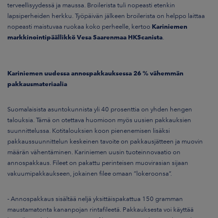
terveellisyydessä ja maussa. Broilerista tuli nopeasti etenkin
lapsiperheiden herkku. Työpäivän jälkeen broilerista on helppo laittaa
nopeasti maistuvaa ruokaa koko perheelle, kertoo
Kariniemen
markkinointipäällikkö Vesa Saarenmaa HKScanista
.
Kariniemen uudessa annospakkauksessa 26 % vähemmän
pakkausmateriaalia
Suomalaisista asuntokunnista yli 40 prosenttia on yhden hengen
talouksia. Tämä on otettava huomioon myös uusien pakkauksien
suunnittelussa. Kotitalouksien koon pienenemisen lisäksi
pakkaussuunnittelun keskeinen tavoite on pakkausjätteen ja muovin
määrän vähentäminen. Kariniemen uusin tuoteinnovaatio on
annospakkaus. Fileet on pakattu perinteisen muovirasian sijaan
vakuumipakkaukseen, jokainen filee omaan ”lokeroonsa”.
- Annospakkaus sisältää neljä yksittäispakattua 150 gramman
maustamatonta kananpojan rintafileetä. Pakkauksesta voi käyttää