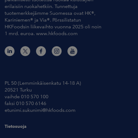
erilaisiin ruokahetkiin. Tunnettuja
tuotemerkkejämme Suomessa ovat HK®,
Kariniemen® ja Via®. Pörssilistatun
HKFoodsin liikevaihto vuonna 2025 oli noin
1 mrd. euroa. www.hkfoods.com
Yhteystiedot
PL 50 (Lemminkäisenkatu 14-18 A)
20521 Turku
vaihde 010 570 100
faksi 010 570 6146
etunimi.sukunimi@hkfoods.com
Tietosuoja