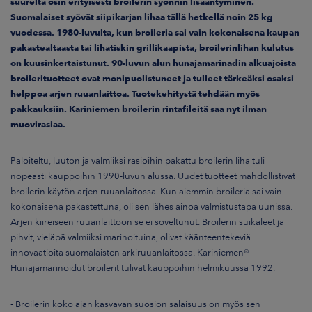
suurelta osin erityisesti broilerin syönnin lisääntyminen.
Suomalaiset syövät siipikarjan lihaa tällä hetkellä noin 25 kg
vuodessa. 1980-luvulta, kun broileria sai vain kokonaisena kaupan
pakastealtaasta tai lihatiskin grillikaapista, broilerinlihan kulutus
on kuusinkertaistunut. 90-luvun alun hunajamarinadin alkuajoista
broilerituotteet ovat monipuolistuneet ja tulleet tärkeäksi osaksi
helppoa arjen ruuanlaittoa. Tuotekehitystä tehdään myös
pakkauksiin. Kariniemen broilerin rintafileitä saa nyt ilman
muovirasiaa.
Paloiteltu, luuton ja valmiiksi rasioihin pakattu broilerin liha tuli
nopeasti kauppoihin 1990-luvun alussa. Uudet tuotteet mahdollistivat
broilerin käytön arjen ruuanlaitossa. Kun aiemmin broileria sai vain
kokonaisena pakastettuna, oli sen lähes ainoa valmistustapa uunissa.
Arjen kiireiseen ruuanlaittoon se ei soveltunut. Broilerin suikaleet ja
pihvit, vieläpä valmiiksi marinoituina, olivat käänteentekeviä
innovaatioita suomalaisten arkiruuanlaitossa. Kariniemen®
Hunajamarinoidut broilerit tulivat kauppoihin helmikuussa 1992.
- Broilerin koko ajan kasvavan suosion salaisuus on myös sen