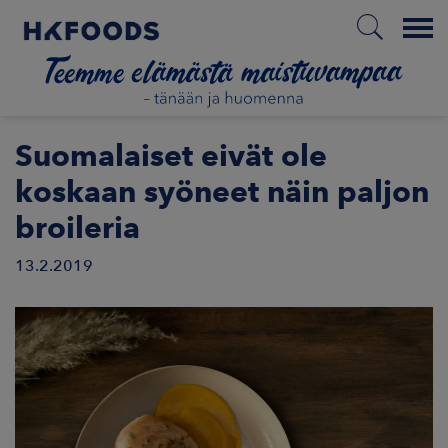
Menu
ETUSIVU
Suomalaiset eivät ole
koskaan syöneet näin paljon
broileria
FI
13.2.2019
ETOA MEISTÄ
STUULLISUUS
JOITTAJAT