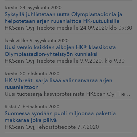
torstai 24. syyskuuta 2020
Syksyllä juhlistetaan uutta Olympiastadionia ja
helpotetaan arjen ruuanlaittoa HK-uutuuksilla
HKScan Oyj Tiedote medialle 24.09.2020 klo 09:30
keskiviikko 9. syyskuuta 2020
Uusi versio kaikkien aikojen HK®-klassikosta
Olympiastadion-yhteistyön kunniaksi
HKScan Oyj Tiedote medialle 9.9.2020, klo 9.30
torstai 20. elokuuta 2020
HK Vihreät -sarja lisää valinnanvaraa arjen
ruuanlaittoon
Uusi tuotesarja kasviproteiinista HKScan Oyj Tiedote medialle 20.8.2020, klo 10.00
tiistai 7. heinäkuuta 2020
Suomessa syödään puoli miljoonaa pakettia
makkaraa joka päivä
HKScan Oyj, lehdistötiedote 7.7.2020