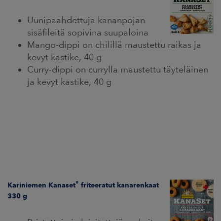
Uunipaahdettuja kananpojan
sisäfileitä sopivina suupaloina
Mango-dippi on chilillä maustettu raikas ja
kevyt kastike, 40 g
Curry-dippi on currylla maustettu täyteläinen
ja kevyt kastike, 40 g
®
Kariniemen Kanaset
friteeratut kanarenkaat
330 g