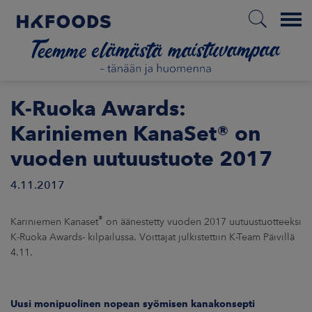
Menu
ETUSIVU
K-Ruoka Awards:
Kariniemen KanaSet® on
vuoden uutuustuote 2017
FI
4.11.2017
ETOA MEISTÄ
®
Kariniemen Kanaset
on äänestetty vuoden 2017 uutuustuotteeksi
K-Ruoka Awards- kilpailussa. Voittajat julkistettiin K-Team Päivillä
STUULLISUUS
4.11.
JOITTAJAT
Uusi monipuolinen nopean syömisen kanakonsepti