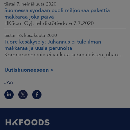
tiistai 7. heinäkuuta 2020
Suomessa syödään puoli miljoonaa pakettia
makkaraa joka päivä
HKScan Oyj, lehdistötiedote 7.7.2020
tiistai 16. kesäkuuta 2020
Tuore kesäkysely: Juhannus ei tule ilman
makkaraa ja uusia perunoita
Koronapandemia ei vaikuta suomalaisten juhannusherkutteluun HKScan Oyj Tiedote medialle 16.6.2020 klo 9:30
Uutishuoneeseen
JAA