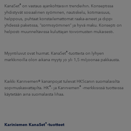
®
KanaSet
on vastaus ajankohtaisiin trendeihin. Konseptissa
yhdistyvät sosiaalinen syöminen, nautiskelu, kotimaisuus,
helppous, puhtaat konstailemattomat raaka-aineet ja dippi
yhdessä paketissa, ”sormisyöminen” ja hyvä maku. Konsepti on
helposti muunneltavissa kuluttajan toivomusten mukaisesti.
®
Myyntiluvut ovat huimat. KanaSet
-tuotteita on lyhyen
markkinoilla olon aikana myyty jo yli 1,5 miljoonaa pakkausta.
Kaikki Kariniemen® kananpojat tulevat HKScanin suomalaisilta
®
®
sopimuskasvattajilta. HK
- ja Kariniemen
-merkkisissä tuotteissa
käytetään aina suomalaista lihaa.
®
Kariniemen KanaSet
-tuotteet