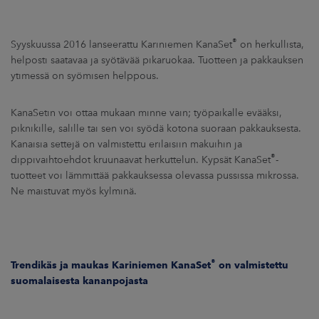
ARKKINAT
®
RA
Syyskuussa 2016 lanseerattu Kariniemen KanaSet
on herkullista,
helposti saatavaa ja syötävää pikaruokaa. Tuotteen ja pakkauksen
ytimessä on syömisen helppous.
UUTISHUONE
HTEYSTIEDOT
KanaSetin voi ottaa mukaan minne vain; työpaikalle evääksi,
piknikille, salille tai sen voi syödä kotona suoraan pakkauksesta.
Kanaisia settejä on valmistettu erilaisiin makuihin ja
®
dippivaihtoehdot kruunaavat herkuttelun. Kypsät KanaSet
-
tuotteet voi lämmittää pakkauksessa olevassa pussissa mikrossa.
Ne maistuvat myös kylminä.
®
Trendikäs ja maukas Kariniemen KanaSet
on valmistettu
suomalaisesta kananpojasta