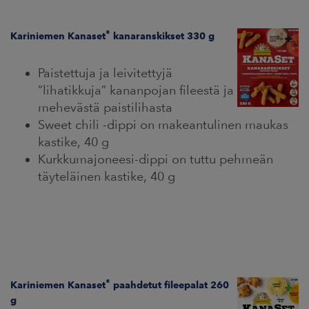
®
Kariniemen Kanaset
kanaranskikset 330 g
Paistettuja ja leivitettyjä
”lihatikkuja” kananpojan fileestä ja
mehevästä paistilihasta
Sweet chili -dippi on makeantulinen maukas
kastike, 40 g
Kurkkumajoneesi-dippi on tuttu pehmeän
täyteläinen kastike, 40 g
®
Kariniemen Kanaset
paahdetut fileepalat 260
g