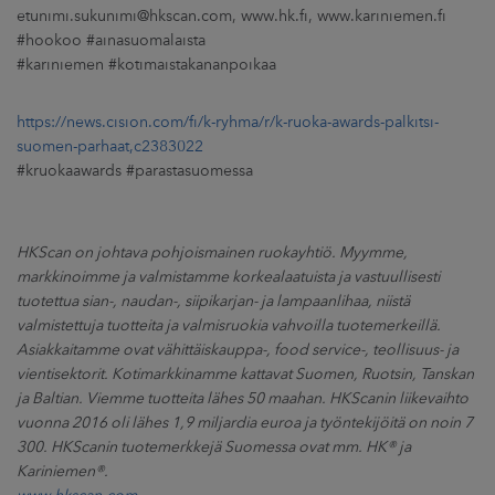
etunimi.sukunimi@hkscan.com, www.hk.fi, www.kariniemen.fi
#hookoo #ainasuomalaista
#kariniemen #kotimaistakananpoikaa
https://news.cision.com/fi/k-ryhma/r/k-ruoka-awards-palkitsi-
suomen-parhaat,c2383022
#kruokaawards #parastasuomessa
HKScan on johtava pohjoismainen ruokayhtiö. Myymme,
markkinoimme ja valmistamme korkealaatuista ja vastuullisesti
tuotettua sian-, naudan-, siipikarjan- ja lampaanlihaa, niistä
valmistettuja tuotteita ja valmisruokia vahvoilla tuotemerkeillä.
Asiakkaitamme ovat vähittäiskauppa-, food service-, teollisuus- ja
vientisektorit. Kotimarkkinamme kattavat Suomen, Ruotsin, Tanskan
ja Baltian. Viemme tuotteita lähes 50 maahan. HKScanin liikevaihto
vuonna 2016 oli lähes 1,9 miljardia euroa ja työntekijöitä on noin 7
300. HKScanin tuotemerkkejä Suomessa ovat mm. HK® ja
Kariniemen®.