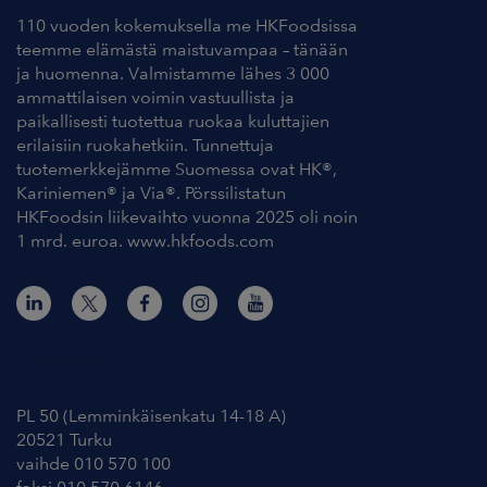
110 vuoden kokemuksella me HKFoodsissa
teemme elämästä maistuvampaa – tänään
ja huomenna. Valmistamme lähes 3 000
ammattilaisen voimin vastuullista ja
paikallisesti tuotettua ruokaa kuluttajien
erilaisiin ruokahetkiin. Tunnettuja
tuotemerkkejämme Suomessa ovat HK®,
Kariniemen® ja Via®. Pörssilistatun
HKFoodsin liikevaihto vuonna 2025 oli noin
1 mrd. euroa. www.hkfoods.com
Yhteystiedot
PL 50 (Lemminkäisenkatu 14-18 A)
20521 Turku
vaihde 010 570 100