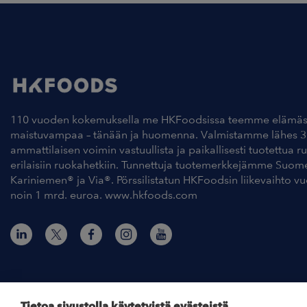
110 vuoden kokemuksella me HKFoodsissa teemme elämäs
maistuvampaa – tänään ja huomenna. Valmistamme lähes 3
ammattilaisen voimin vastuullista ja paikallisesti tuotettua r
erilaisiin ruokahetkiin. Tunnettuja tuotemerkkejämme Suom
Kariniemen® ja Via®. Pörssilistatun HKFoodsin liikevaihto v
noin 1 mrd. euroa. www.hkfoods.com
Tietoa sivustolla käytetyistä evästeistä