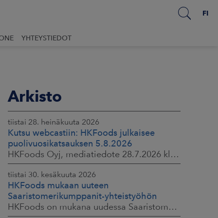
FI
UONE
YHTEYSTIEDOT
Arkisto
tiistai 28. heinäkuuta 2026
Kutsu webcastiin: HKFoods julkaisee
puolivuosikatsauksen 5.8.2026
HKFoods Oyj, mediatiedote 28.7.2026 klo 14.00
tiistai 30. kesäkuuta 2026
HKFoods mukaan uuteen
Saaristomerikumppanit-yhteistyöhön
HKFoods on mukana uudessa Saaristomerikumppanit-hankkeessa, joka kokoaa yhteen elintarviketeollisuuden, kaupan, maataloustuottajat ja asiantuntijat. Tavoitteena