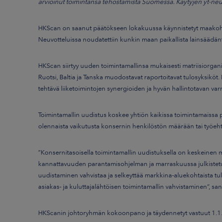
arvioinut toimintansa tehostamista Suomessa. Käytyjen yt-ne
HKScan on saanut päätökseen lokakuussa käynnistetyt maakohtais
Neuvotteluissa noudatettiin kunkin maan paikallista lainsäädänt
HKScan siirtyy uuden toimintamallinsa mukaisesti matriisiorga
Ruotsi, Baltia ja Tanska muodostavat raportoitavat tulosyksiköt.
tehtävä liiketoimintojen synergioiden ja hyvän hallintotavan va
Toimintamallin uudistus koskee yhtiön kaikissa toimintamaissa p
olennaista vaikutusta konsernin henkilöstön määrään tai työeht
”Konsernitasoisella toimintamallin uudistuksella on keskeinen
kannattavuuden parantamisohjelman ja marraskuussa julkistetu
uudistaminen vahvistaa ja selkeyttää markkina-aluekohtaista tul
asiakas- ja kuluttajalähtöisen toimintamallin vahvistaminen”, sa
HKScanin johtoryhmän kokoonpano ja täydennetyt vastuut 1.1