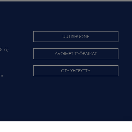
UUTISHUONE
8 A)
AVOIMET TYÖPAIKAT
OTA YHTEYTTÄ
om