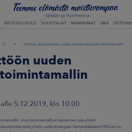
VASTUULLISUUS
SIJOITTAJAT
MARKKINAT
URA
UUTISH
»
12
HKScan ottaa käyttöön uuden konsernilaajuisen toimintamallin
ttöön uuden
 toimintamallin
 5.12.2019, klo 10.00
ntamallin. Uusi toimintamalli on keskeinen osa yhtiön
oteuttamista sekä yhtiön uutta strategiaa. Samanaikaisesti HKScan on