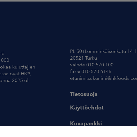
Yhteystiedot
PL 50 (Lemminkäisenkatu 14-1
tä
20521 Turku
 000
vaihde 010 570 100
uokaa kuluttajien
faksi 010 570 6146
essa ovat HK®,
etunimi.sukunimi@hkfoods.c
uonna 2025 oli
Tietosuoja
Käyttöehdot
Kuvapankki