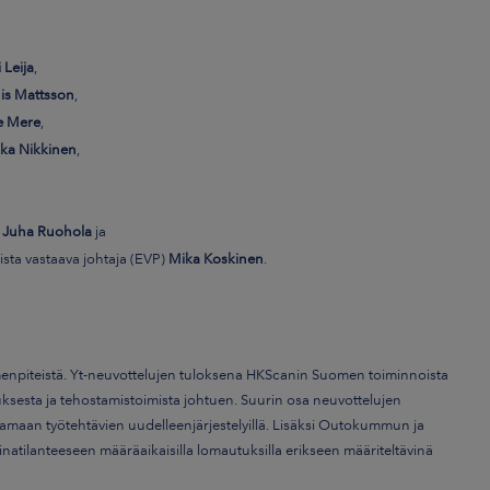
i Leija
,
is Mattsson
,
e Mere
,
ka Nikkinen
,
)
Juha Ruohola
ja
ista vastaava johtaja (EVP)
Mika Koskinen
.
enpiteistä. Yt-neuvottelujen tuloksena HKScanin Suomen toiminnoista
ksesta ja tehostamistoimista johtuen. Suurin osa neuvottelujen
tamaan työtehtävien uudelleenjärjestelyillä. Lisäksi Outokummun ja
tilanteeseen määräaikaisilla lomautuksilla erikseen määriteltävinä