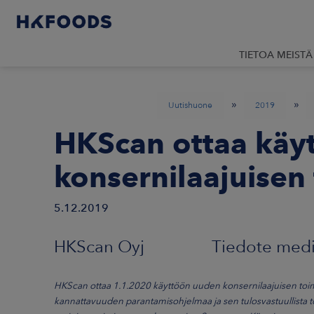
TIETOA MEISTÄ
»
»
Uutishuone
2019
HKScan ottaa käy
konsernilaajuisen
5.12.2019
HKScan Oyj Tiedote medialle
HKScan ottaa 1.1.2020 käyttöön uuden konsernilaajuisen toimi
kannattavuuden parantamisohjelmaa ja sen tulosvastuullista t