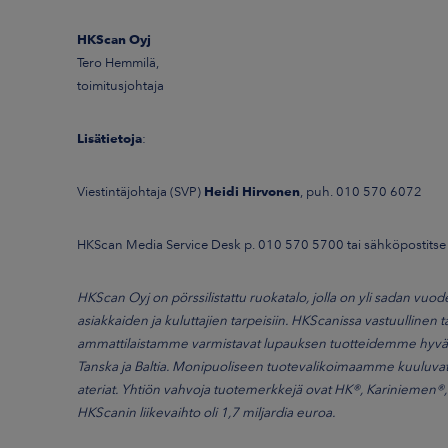
HKScan Oyj
Tero Hemmilä,
toimitusjohtaja
Lisätietoja
:
Viestintäjohtaja (SVP)
Heidi Hirvonen
, puh. 010 570 6072
HKScan Media Service Desk p. 010 570 5700 tai sähköpostit
HKScan Oyj on pörssilistattu ruokatalo, jolla on yli sadan v
asiakkaiden ja kuluttajien tarpeisiin. HKScanissa vastuullinen t
ammattilaistamme varmistavat lupauksen tuotteidemme hyväst
Tanska ja Baltia. Monipuoliseen tuotevalikoimaamme kuuluvat si
ateriat. Yhtiön vahvoja tuotemerkkejä ovat HK®, Kariniemen®
HKScanin liikevaihto oli 1,7 miljardia euroa.