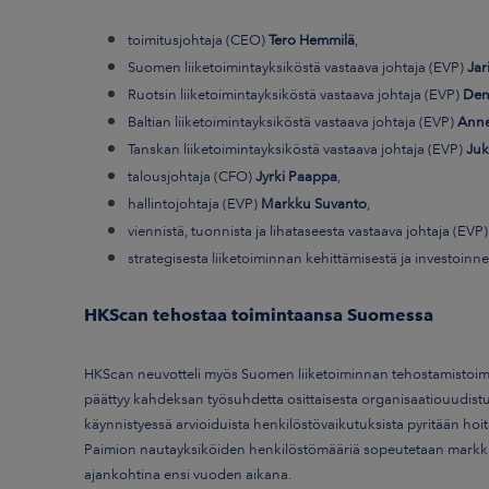
toimitusjohtaja (CEO)
Tero Hemmilä
,
Suomen liiketoimintayksiköstä vastaava johtaja (EVP)
Jar
Ruotsin liiketoimintayksiköstä vastaava johtaja (EVP)
Den
Baltian liiketoimintayksiköstä vastaava johtaja (EVP)
Ann
Tanskan liiketoimintayksiköstä vastaava johtaja (EVP)
Juk
talousjohtaja (CFO)
Jyrki Paappa
,
hallintojohtaja (EVP)
Markku Suvanto
,
viennistä, tuonnista ja lihataseesta vastaava johtaja (EVP
strategisesta liiketoiminnan kehittämisestä ja investoinne
HKScan tehostaa toimintaansa Suomessa
HKScan neuvotteli myös Suomen liiketoiminnan tehostamistoim
päättyy kahdeksan työsuhdetta osittaisesta organisaatiouudistu
käynnistyessä arvioiduista henkilöstövaikutuksista pyritään hoi
Paimion nautayksiköiden henkilöstömääriä sopeutetaan markkina
ajankohtina ensi vuoden aikana.