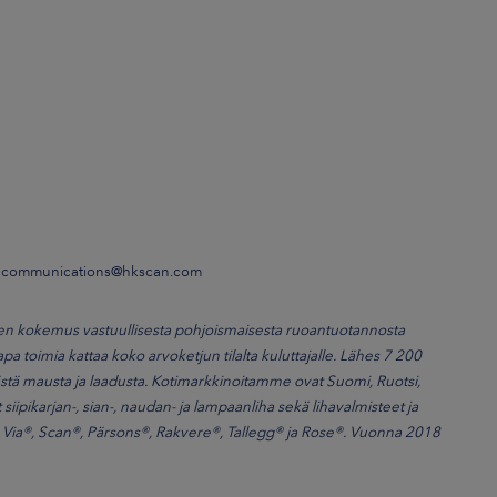
se communications@hkscan.com
uoden kokemus vastuullisesta pohjoismaisesta ruoantuotannosta
apa toimia kattaa koko arvoketjun tilalta kuluttajalle. Lähes 7 200
ä mausta ja laadusta. Kotimarkkinoitamme ovat Suomi, Ruotsi,
ipikarjan-, sian-, naudan- ja lampaanliha sekä lihavalmisteet ja
, Via®, Scan®, Pärsons®, Rakvere®, Tallegg® ja Rose®. Vuonna 2018