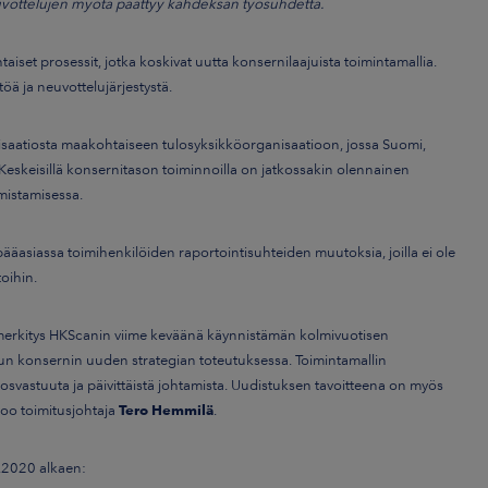
uvottelujen myötä päättyy kahdeksan työsuhdetta.
et prosessit, jotka koskivat uutta konsernilaajuista toimintamallia.
öä ja neuvottelujärjestystä.
nisaatiosta maakohtaiseen tulosyksikköorganisaatioon, jossa Suomi,
 Keskeisillä konsernitason toiminnoilla on jatkossakin olennainen
rmistamisessa.
ääasiassa toimihenkilöiden raportointisuhteiden muutoksia, joilla ei ole
oihin.
 merkitys HKScanin viime keväänä käynnistämän kolmivuotisen
n konsernin uuden strategian toteutuksessa. Toimintamallin
osvastuuta ja päivittäistä johtamista. Uudistuksen tavoitteena on myös
noo toimitusjohtaja
Tero Hemmilä
.
.2020 alkaen: