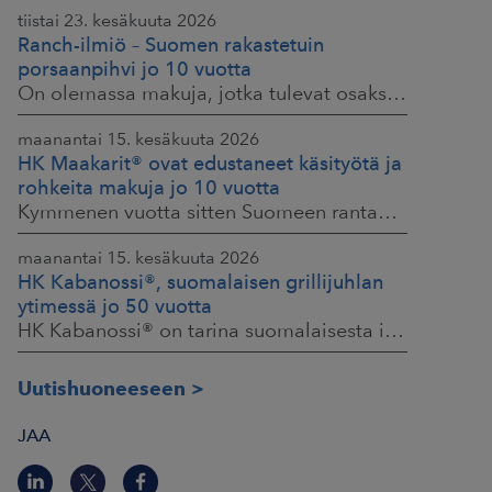
tiistai 23. kesäkuuta 2026
Ranch-ilmiö – Suomen rakastetuin
porsaanpihvi jo 10 vuotta
On olemassa makuja, jotka tulevat osaksi yhteisiä ruokahetkiä ja -muistoja. HK® Viljaporsaan fileepihvi Ranch on juuri sellainen. Klassikko, joka on hallinnut
maanantai 15. kesäkuuta 2026
HK Maakarit® ovat edustaneet käsityötä ja
rohkeita makuja jo 10 vuotta
Kymmenen vuotta sitten Suomeen rantautui uusi ilmiö: artesaanihenkisyys. Pienpanimoiden ja käsityöläistuotteiden nostaessa päätään HKFoodsilla tunnistettiin,
maanantai 15. kesäkuuta 2026
HK Kabanossi®, suomalaisen grillijuhlan
ytimessä jo 50 vuotta
HK Kabanossi® on tarina suomalaisesta intohimosta, innovaatiosta ja yhteisistä hetkistä grillin äärellä. Se on legenda, joka ei alkanut suurista strategioista,
Uutishuoneeseen
JAA