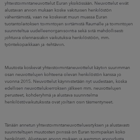
ARKKINAT
yhteistoimintaneuvottelut Euran yksikössään. Neuvottelut eivät
alustavan arvion mukaan koske vakituisen henkilöstön
vähentämistä, vaan ne koskevat muun muassa Euran
RA
tuotantolaitoksen toimintojen siirtämistä Raumalle ja toimintojen
suunniteltua uudelleenorganisointia sekä siitä mahdollisesti
UUTISHUONE
johtuvia olennaisiakin vaikutuksia henkilöstöön, mm.
työntekopaikkaan ja -tehtäviin.
HTEYSTIEDOT
Muutosta koskevat yhteistoimintaneuvottelut käytiin suurimman
osan neuvottelujen kohteena olevan henkilöstön kanssa jo
vuonna 2015. Neuvottelut käynnistetään nyt uudestaan, koska
edellisen neuvottelukierroksen jälkeen mm. neuvottelujen
perusteet, kohderyhmä ja alustava suunnitelma
henkilöstövaikutuksista ovat joiltain osin täsmentyneet.
Tänään annetun yhteistoimintaneuvotteluesityksen ja alustavasti
suunniteltujen muutosten piirissä on Euran toimipaikan koko
henkilöstö. Alustavan arvion mukaan ja aiemmin arvioidusta