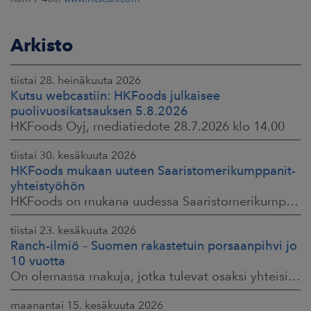
Arkisto
tiistai 28. heinäkuuta 2026
Kutsu webcastiin: HKFoods julkaisee
puolivuosikatsauksen 5.8.2026
HKFoods Oyj, mediatiedote 28.7.2026 klo 14.00
tiistai 30. kesäkuuta 2026
HKFoods mukaan uuteen Saaristomerikumppanit-
yhteistyöhön
HKFoods on mukana uudessa Saaristomerikumppanit-hankkeessa, joka kokoaa yhteen elintarviketeollisuuden, kaupan, maataloustuottajat ja asiantuntijat. Tavoitteena
tiistai 23. kesäkuuta 2026
Ranch-ilmiö – Suomen rakastetuin porsaanpihvi jo
10 vuotta
On olemassa makuja, jotka tulevat osaksi yhteisiä ruokahetkiä ja -muistoja. HK® Viljaporsaan fileepihvi Ranch on juuri sellainen. Klassikko, joka on hallinnut
maanantai 15. kesäkuuta 2026