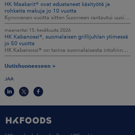
HK Maakarit® ovat edustaneet käsityötä ja
rohkeita makuja jo 10 vuotta
Kymmenen vuotta sitten Suomeen rantautui uusi ilmiö: artesaanihenkisyys. Pienpanimoiden ja käsityöläistuotteiden nostaessa päätään HKFoodsilla tunnistettiin,
maanantai 15. kesäkuuta 2026
HK Kabanossi®, suomalaisen grillijuhlan ytimessä
jo 50 vuotta
HK Kabanossi® on tarina suomalaisesta intohimosta, innovaatiosta ja yhteisistä hetkistä grillin äärellä. Se on legenda, joka ei alkanut suurista strategioista,
Uutishuoneeseen
JAA