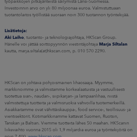
työpaikkojen pitkäjänteistä säilymistä Länsi-Suomessa.
Investoinnin arvo on yli 80 miljoonaa euroa. Valmistuttuaan
tuotantolaitos työllistää suoraan noin 300 tuotannon työntekijää.
Lisätietoja:
Aki Laiho
, tuotanto- ja teknologiajohtaja, HKScan Group.
Hänelle voi jättää soittopyynnön viestintäjohtaja
Marja Siltalan
kautta, marja.siltala(at)hkscan.com, p. 010 570 2290.
HKScan on johtava pohjoismainen lihaosaaja. Myymme,
markkinoimme ja valmistamme korkealaatuista ja vastuullisesti
tuotettua sian-, naudan-, siipikarjan- ja lampaanlihaa, niistä
valmistettuja tuotteita ja valmisruokia vahvoilla tuotemerkeillä.
Asiakkaitamme ovat vähittäiskauppa-, food service-, teollisuus- ja
vientisektorit. Kotimarkkinamme kattavat Suomen, Ruotsin,
Tanskan ja Baltian. Viemme tuotteita lähes 50 maahan. HKScanin
liikevaihto vuonna 2015 oli 1,9 miljardia euroa ja työntekijöitä on
noin 7 400.
www.hkscan.com