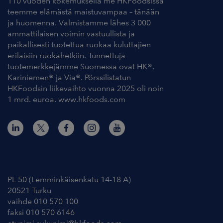
110 vuoden kokemuksella me HKFoodsissa
teemme elämästä maistuvampaa – tänään
ja huomenna. Valmistamme lähes 3 000
ammattilaisen voimin vastuullista ja
paikallisesti tuotettua ruokaa kuluttajien
erilaisiin ruokahetkiin. Tunnettuja
tuotemerkkejämme Suomessa ovat HK®,
Kariniemen® ja Via®. Pörssilistatun
HKFoodsin liikevaihto vuonna 2025 oli noin
1 mrd. euroa. www.hkfoods.com
Yhteystiedot
PL 50 (Lemminkäisenkatu 14-18 A)
20521 Turku
vaihde 010 570 100
faksi 010 570 6146