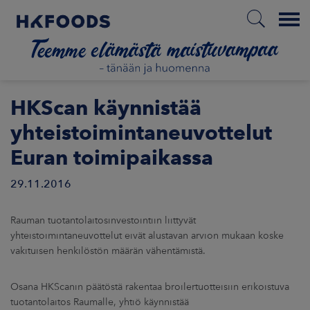
Menu
ETUSIVU
HKScan käynnistää
yhteistoimintaneuvottelut
Euran toimipaikassa
FI
29.11.2016
ETOA MEISTÄ
Rauman tuotantolaitosinvestointiin liittyvät
yhteistoimintaneuvottelut eivät alustavan arvion mukaan koske
STUULLISUUS
vakituisen henkilöstön määrän vähentämistä.
JOITTAJAT
Osana HKScanin päätöstä rakentaa broilertuotteisiin erikoistuva
tuotantolaitos Raumalle, yhtiö käynnistää