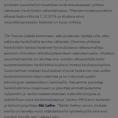
poiketen suunnitellut muutokset eivät toteutuessaan johtaisi
vakituisen henkilöstön vähentämiseen. Yhteistoimintaneuvottelut
alkavat keskiviikkona 7.12.2016 ja alustava arvio
neuvotteluprosessin kestosta on kuusi viikkoa.
”On hienoa päästä kertomaan, että alustavasti näyttää siltä, ettei
vakituista henkilöstöä tarvitse vähentää. Olemme yhdessä
henkilöstön kanssa löytäneet hyviä alustavia ratkaisumalleja
aiemmin ilmoitetun tehokkuustavoitteen saavuttamiseksi. Alustava
suunnitelmamme on aloittaa ensi vuoden alkupuolella koko
tuotantolaitoksen henkilöstöä koskeva mittava koulutusohjelma.
Suunnitelman mukaan koulutukset olisivat keskeinen osa uuden
tuotantolaitoksen käynnistämistä ja ne liittyisivät uuden
teknologian vastaanottoon laitokselle. Haluamme panostaa
henkilöstömme osaamiseen ja päivittää ammattilaistemme
nykytiedot ja -taidot vastaanottamaan uutta teknologiaa ja
mahdollisia uusia työskentelytapoja”, kertoo HKScanin tuotanto-
ja teknologiajohtaja
Aki Laiho
. ”Tämän hetken arvion mukaan
meillä on tarvetta myös määräaikaisille työntekijöille aina ensi
vuoden lopulle asti”, jatkaa Laiho.