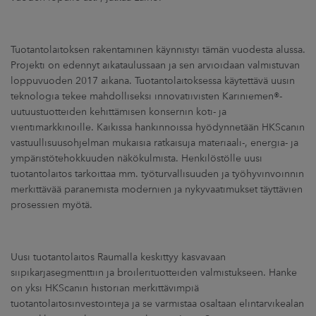
Tuotantolaitoksen rakentaminen käynnistyi tämän vuodesta alussa.
Projekti on edennyt aikataulussaan ja sen arvioidaan valmistuvan
loppuvuoden 2017 aikana. Tuotantolaitoksessa käytettävä uusin
teknologia tekee mahdolliseksi innovatiivisten Kariniemen®-
uutuustuotteiden kehittämisen konsernin koti- ja
vientimarkkinoille. Kaikissa hankinnoissa hyödynnetään HKScanin
vastuullisuusohjelman mukaisia ratkaisuja materiaali-, energia- ja
ympäristötehokkuuden näkökulmista. Henkilöstölle uusi
tuotantolaitos tarkoittaa mm. työturvallisuuden ja työhyvinvoinnin
merkittävää paranemista modernien ja nykyvaatimukset täyttävien
prosessien myötä.
Uusi tuotantolaitos Raumalla keskittyy kasvavaan
siipikarjasegmenttiin ja broilerituotteiden valmistukseen. Hanke
on yksi HKScanin historian merkittävimpiä
tuotantolaitosinvestointeja ja se varmistaa osaltaan elintarvikealan