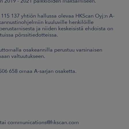
on 2019 - 2021 palkkioiden maksamiseen.
 115 137 yhtiön hallussa olevaa HKScan Oyj:n A-
kannustinohjelmiin kuuluville henkilöille
perustamisesta ja niiden keskeisistä ehdoista on
stuissa pörssitiedotteissa.
ttomalla osakeannilla perustuu varsinaisen
maan valtuutukseen.
506 658 omaa A-sarjan osaketta.
00 tai communications@hkscan.com