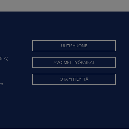
UUTISHUONE
8 A)
AVOIMET TYÖPAIKAT
OTA YHTEYTTÄ
om