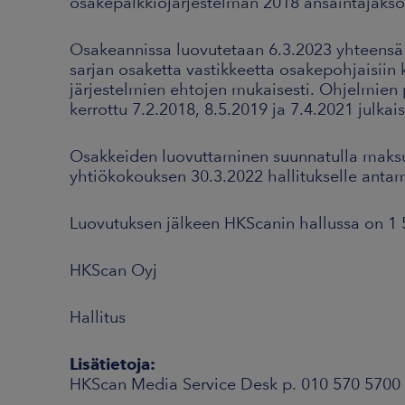
osakepalkkiojärjestelmän 2018 ansaintajaks
Osakeannissa luovutetaan 6.3.2023 yhteensä
sarjan osaketta vastikkeetta osakepohjaisiin 
järjestelmien ehtojen mukaisesti. Ohjelmien 
kerrottu 7.2.2018, 8.5.2019 ja 7.4.2021 julkai
Osakkeiden luovuttaminen suunnatulla maksu
yhtiökokouksen 30.3.2022 hallitukselle anta
Luovutuksen jälkeen HKScanin hallussa on 1 
HKScan Oyj
Hallitus
Lisätietoja:
HKScan Media Service Desk p. 010 570 57