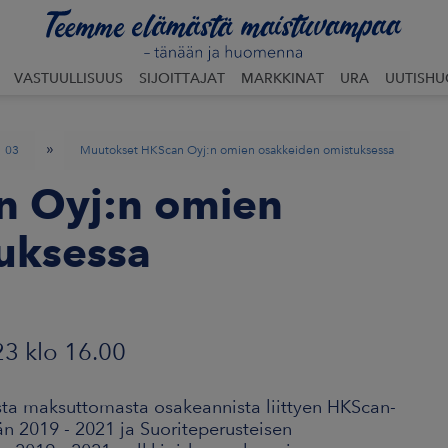
VASTUULLISUUS
SIJOITTAJAT
MARKKINAT
URA
UUTISH
»
03
Muutokset HKScan Oyj:n omien osakkeiden omistuksessa
n Oyj:n omien
uksessa
23 klo 16.00
sta maksuttomasta osakeannista liittyen HKScan-
n 2019 - 2021 ja Suoriteperusteisen