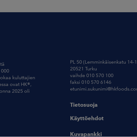
Yhteystiedot
PL 50 (Lemminkäisenkatu 14-1
tä
20521 Turku
 000
vaihde 010 570 100
uokaa kuluttajien
faksi 010 570 6146
essa ovat HK®,
etunimi.sukunimi@hkfoods.c
uonna 2025 oli
Tietosuoja
Käyttöehdot
Kuvapankki