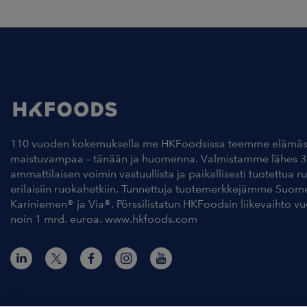
110 vuoden kokemuksella me HKFoodsissa teemme elämäs
maistuvampaa – tänään ja huomenna. Valmistamme lähes 3
ammattilaisen voimin vastuullista ja paikallisesti tuotettua r
erilaisiin ruokahetkiin. Tunnettuja tuotemerkkejämme Suom
Kariniemen® ja Via®. Pörssilistatun HKFoodsin liikevaihto v
noin 1 mrd. euroa. www.hkfoods.com