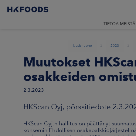
TIETOA MEISTÄ
»
»
Uutishuone
2023
Muutokset HKSca
osakkeiden omist
2.3.2023
HKScan Oyj, pörssitiedote 2.3.20
HKScan Oyj:n hallitus on päättänyt suunnatu
konsernin Ehdollisen osakepalkkiojärjestelmä