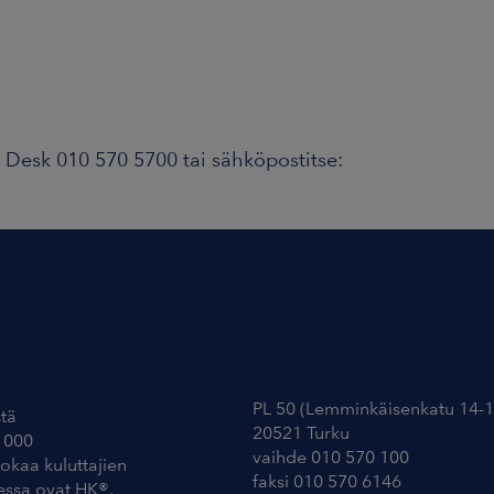
Desk 010 570 5700 tai sähköpostitse:
Yhteystiedot
PL 50 (Lemminkäisenkatu 14-1
tä
20521 Turku
 000
vaihde 010 570 100
uokaa kuluttajien
faksi 010 570 6146
essa ovat HK®,