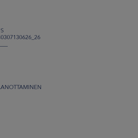
US
30307130626_26
___
STAANOTTAMINEN