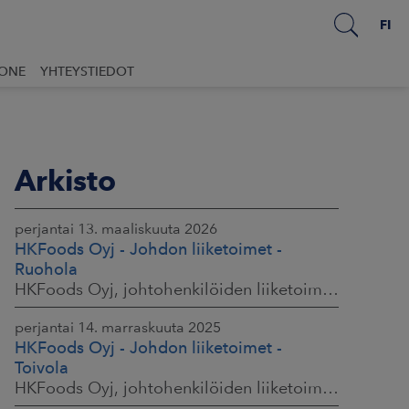
FI
UONE
YHTEYSTIEDOT
Arkisto
perjantai 13. maaliskuuta 2026
HKFoods Oyj - Johdon liiketoimet -
Ruohola
HKFoods Oyj, johtohenkilöiden liiketoimet, 13.3.2026 klo 9.30
perjantai 14. marraskuuta 2025
HKFoods Oyj - Johdon liiketoimet -
Toivola
HKFoods Oyj, johtohenkilöiden liiketoimet, 14.11.2025 klo 14.00