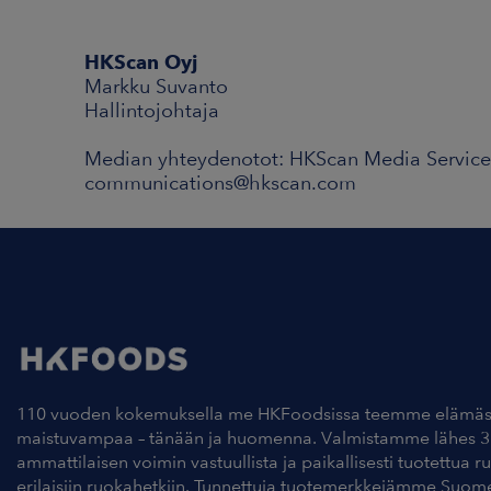
HKScan Oyj
Markku Suvanto
Hallintojohtaja
Median yhteydenotot: HKScan Media Service 
communications@hkscan.com
110 vuoden kokemuksella me HKFoodsissa teemme elämäs
maistuvampaa – tänään ja huomenna. Valmistamme lähes 3
ammattilaisen voimin vastuullista ja paikallisesti tuotettua r
erilaisiin ruokahetkiin. Tunnettuja tuotemerkkejämme Suom