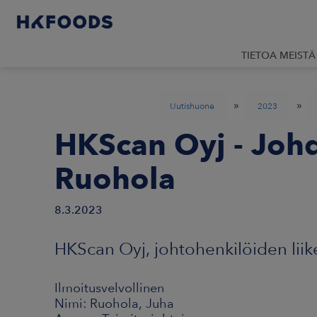
TIETOA MEISTÄ
»
»
Uutishuone
2023
HKScan Oyj - Johd
Ruohola
8.3.2023
HKScan Oyj, johtohenkilöiden liik
Ilmoitusvelvollinen
Nimi: Ruohola, Juha