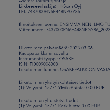
Asema: Toimitusjohtaja
Liikkeeseenlaskija: HKScan Oyj
LEI: 7437000PN6E448NPGY86
Ilmoituksen luonne: ENSIMMÄINEN ILMOIT
Viitenumero: 7437000PN6E448NPGY86_202
_________________________________________
Liiketoimen päivämäärä: 2023-03-06
Kauppapaikka ei sovellu
Instrumentti tyyppi: OSAKE
ISIN: FI0009006308
Liiketoimen luonne: OSAKEPALKKION VA
Liiketoimien yksityiskohtaiset tiedot
(1): Volyymi: 15771 Yksikköhinta: 0.00 EUR
Liiketoimien yhdistetyt tiedot
(1): Volyymi: 15771 Keskihinta: 0.00 EUR