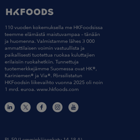
110 vuoden kokemuksella me HKFoodsissa
teemme elämästä maistuvampaa – tänään
ja huomenna. Valmistamme lähes 3 000
ammattilaisen voimin vastuullista ja
paikallisesti tuotettua ruokaa kuluttajien
erilaisiin ruokahetkiin. Tunnettuja
tuotemerkkejämme Suomessa ovat HK®,
Kariniemen® ja Via®. Pörssilistatun
HKFoodsin liikevaihto vuonna 2025 oli noin
1 mrd. euroa. www.hkfoods.com
Yhteystiedot
PL 50 (Lemminkäisenkatu 14-18 A)