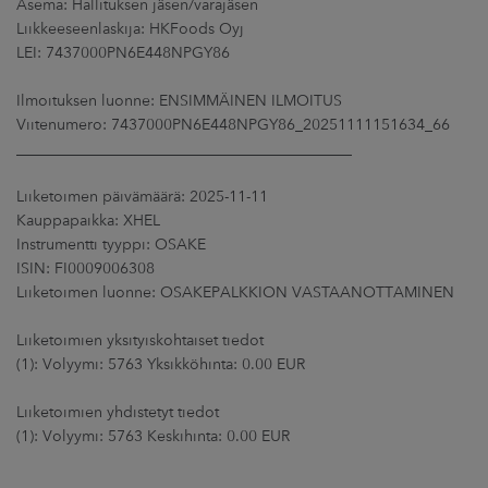
Asema: Hallituksen jäsen/varajäsen
ARKKINAT
Liikkeeseenlaskija: HKFoods Oyj
LEI: 7437000PN6E448NPGY86
RA
Ilmoituksen luonne: ENSIMMÄINEN ILMOITUS
UUTISHUONE
Viitenumero: 7437000PN6E448NPGY86_20251111151634_66
____________________________________________
HTEYSTIEDOT
Liiketoimen päivämäärä: 2025-11-11
Kauppapaikka: XHEL
Instrumentti tyyppi: OSAKE
ISIN: FI0009006308
Liiketoimen luonne: OSAKEPALKKION VASTAANOTTAMINEN
Liiketoimien yksityiskohtaiset tiedot
(1): Volyymi: 5763 Yksikköhinta: 0.00 EUR
Liiketoimien yhdistetyt tiedot
(1): Volyymi: 5763 Keskihinta: 0.00 EUR