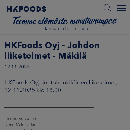
Menu
ETUSIVU
HKFoods Oyj - Johdon
liiketoimet - Mäkilä
12.11.2025
FI
HKFoods Oyj, johtohenkilöiden liiketoimet,
ETOA MEISTÄ
12.11.2025 klo 18.00
STUULLISUUS
____________________________________________
JOITTAJAT
Ilmoitusvelvollinen
Nimi: Mäkilä, Jari