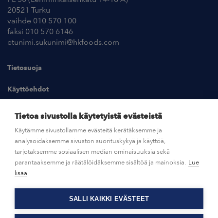
20521 Turku
vaihde 010 570 100
faksi 010 570 6146
etunimi.sukunimi@hkfoods.com
Tietosuoja
Käyttöehdot
Kuvapankki
Tietoa sivustolla käytetyistä evästeistä
Käytämme sivustollamme evästeitä kerätäksemme ja
analysoidaksemme sivuston suorituskykyä ja käyttöä,
UUTISHUONE
tarjotaksemme sosiaalisen median ominaisuuksia sekä
parantaaksemme ja räätälöidäksemme sisältöä ja mainoksia.
Lue
AVOIMET TYÖPAIKAT
lisää
SALLI KAIKKI EVÄSTEET
OTA YHTEYTTÄ