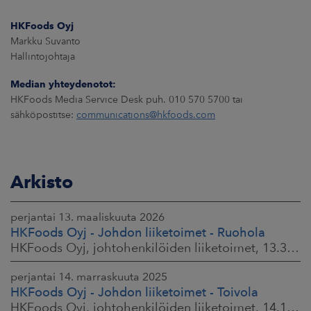
HKFoods Oyj
Markku Suvanto
Hallintojohtaja
Median yhteydenotot:
HKFoods Media Service Desk puh. 010 570 5700 tai
sähköpostitse:
communications@hkfoods.com
Arkisto
perjantai 13. maaliskuuta 2026
HKFoods Oyj - Johdon liiketoimet - Ruohola
HKFoods Oyj, johtohenkilöiden liiketoimet, 13.3.2026 klo 9.30
perjantai 14. marraskuuta 2025
HKFoods Oyj - Johdon liiketoimet - Toivola
HKFoods Oyj, johtohenkilöiden liiketoimet, 14.11.2025 klo 14.00