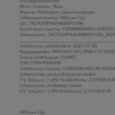
Ilmoitusvelvollinen
Nimi: Uusitalo, Ilkka
Asema: Hallituksen jäsen/varajäsen
Liikkeeseenlaskija: HKScan Oyj
LEI: 7437000PN6E448NPGY86
Ilmoituksen luonne: ENSIMMÄINEN ILMOIT
Viitenumero: 7437000PN6E448NPGY86_202
_________________________________________
Liiketoimen päivämäärä: 2021-07-20
Kauppapaikka: NASDAQ HELSINKI LTD (XHE
Instrumenttityyppi: OSAKE
ISIN: FI0009006308
Liiketoimen luonne: OSAKEPALKKION VA
Liiketoimien yksityiskohtaiset tiedot
(1): Volyymi: 1 690 Yksikköhinta: 2,21934 EU
Liiketoimien yhdistetyt tiedot
(1): Volyymi: 1 690 Keskihinta: 2,21934 EUR
HKScan Oyj