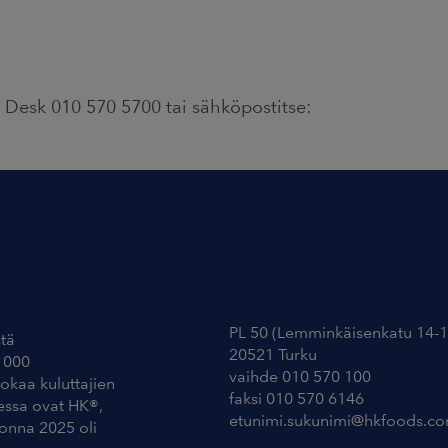
Desk 010 570 5700 tai sähköpostitse:
Yhteystiedot
PL 50 (Lemminkäisenkatu 14-1
tä
20521 Turku
 000
vaihde 010 570 100
uokaa kuluttajien
faksi 010 570 6146
essa ovat HK®,
etunimi.sukunimi@hkfoods.c
uonna 2025 oli