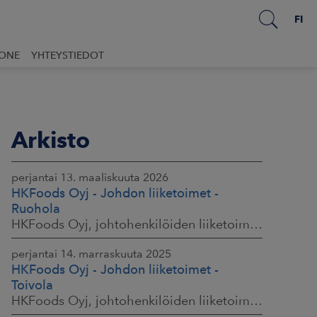
FI
UONE
YHTEYSTIEDOT
Arkisto
perjantai 13. maaliskuuta 2026
HKFoods Oyj - Johdon liiketoimet -
Ruohola
HKFoods Oyj, johtohenkilöiden liiketoimet, 13.3.2026 klo 9.30
perjantai 14. marraskuuta 2025
HKFoods Oyj - Johdon liiketoimet -
Toivola
HKFoods Oyj, johtohenkilöiden liiketoimet, 14.11.2025 klo 14.00