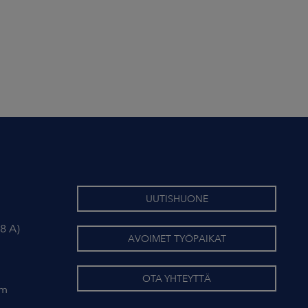
UUTISHUONE
8 A)
AVOIMET TYÖPAIKAT
OTA YHTEYTTÄ
om