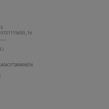
US
10721115650_16
___
L)
STAANOTTAMINEN
R