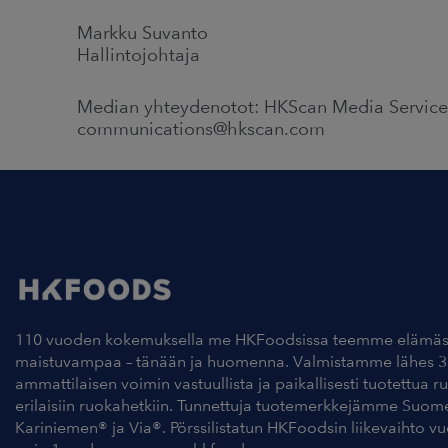
Markku Suvanto
Hallintojohtaja
Median yhteydenotot: HKScan Media Service 
communications@hkscan.com
110 vuoden kokemuksella me HKFoodsissa teemme elämäs
maistuvampaa – tänään ja huomenna. Valmistamme lähes 3
ammattilaisen voimin vastuullista ja paikallisesti tuotettua r
erilaisiin ruokahetkiin. Tunnettuja tuotemerkkejämme Suom
Kariniemen® ja Via®. Pörssilistatun HKFoodsin liikevaihto v