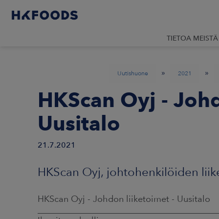
TIETOA MEISTÄ
»
»
Uutishuone
2021
HKScan Oyj - Johd
Uusitalo
21.7.2021
HKScan Oyj, johtohenkilöiden liik
HKScan Oyj - Johdon liiketoimet - Uusitalo
_________________________________________