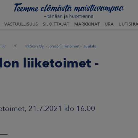
VASTUULLISUUS
SIJOITTAJAT
MARKKINAT
URA
UUTISH
»
07
HKScan Oyj - Johdon liiketoimet - Uusitalo
on liiketoimet -
etoimet, 21.7.2021 klo 16.00
___