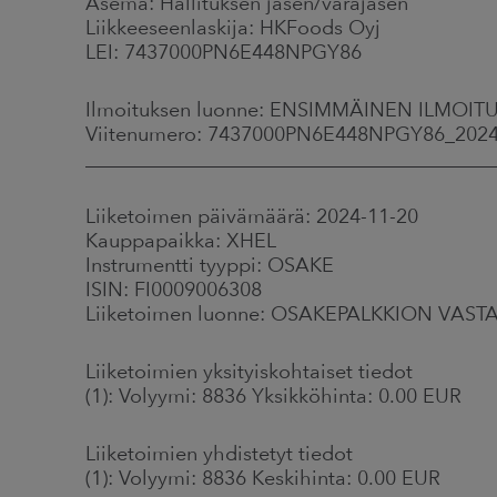
Asema: Hallituksen jäsen/varajäsen
Liikkeeseenlaskija: HKFoods Oyj
LEI: 7437000PN6E448NPGY86
Ilmoituksen luonne: ENSIMMÄINEN ILMOIT
Viitenumero: 7437000PN6E448NPGY86_202
_________________________________________
Liiketoimen päivämäärä: 2024-11-20
Kauppapaikka: XHEL
Instrumentti tyyppi: OSAKE
ISIN: FI0009006308
Liiketoimen luonne: OSAKEPALKKION VA
Liiketoimien yksityiskohtaiset tiedot
(1): Volyymi: 8836 Yksikköhinta: 0.00 EUR
Liiketoimien yhdistetyt tiedot
(1): Volyymi: 8836 Keskihinta: 0.00 EUR