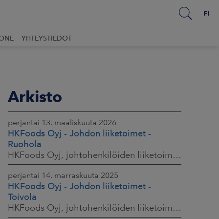
FI
UONE
YHTEYSTIEDOT
Arkisto
perjantai 13. maaliskuuta 2026
HKFoods Oyj - Johdon liiketoimet -
Ruohola
HKFoods Oyj, johtohenkilöiden liiketoimet, 13.3.2026 klo 9.30
perjantai 14. marraskuuta 2025
HKFoods Oyj - Johdon liiketoimet -
Toivola
HKFoods Oyj, johtohenkilöiden liiketoimet, 14.11.2025 klo 14.00