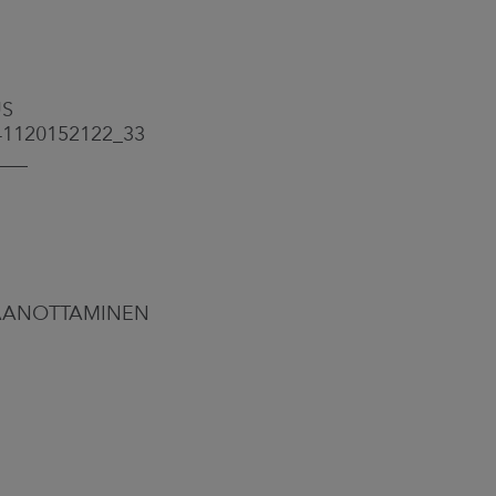
US
41120152122_33
___
STAANOTTAMINEN