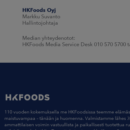
HKFoods Oyj
Markku Suvanto
Hallintojohtaja
Median yhteydenotot:
HKFoods Media Service Desk 010 570 5700 t
110 vuoden kokemuksella me HKFoodsissa teemme elämäs
maistuvampaa – tänään ja huomenna. Valmistamme lähes 3
ammattilaisen voimin vastuullista ja paikallisesti tuotettua r