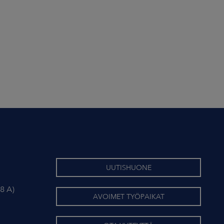
UUTISHUONE
8 A)
AVOIMET TYÖPAIKAT