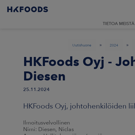
TIETOA MEISTÄ
»
»
Uutishuone
2024
HKFoods Oyj - Joh
Diesen
25.11.2024
HKFoods Oyj, johtohenkilöiden lii
Ilmoitusvelvollinen
Nimi: Diesen, Niclas