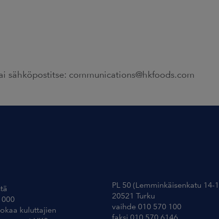
ai sähköpostitse: communications@hkfoods.com
Yhteystiedot
PL 50 (Lemminkäisenkatu 14-1
tä
20521 Turku
 000
vaihde 010 570 100
uokaa kuluttajien
faksi 010 570 6146