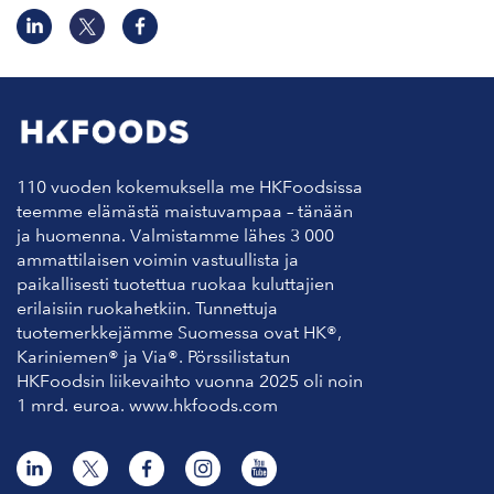
110 vuoden kokemuksella me HKFoodsissa
teemme elämästä maistuvampaa – tänään
ja huomenna. Valmistamme lähes 3 000
ammattilaisen voimin vastuullista ja
paikallisesti tuotettua ruokaa kuluttajien
erilaisiin ruokahetkiin. Tunnettuja
tuotemerkkejämme Suomessa ovat HK®,
Kariniemen® ja Via®. Pörssilistatun
HKFoodsin liikevaihto vuonna 2025 oli noin
1 mrd. euroa. www.hkfoods.com