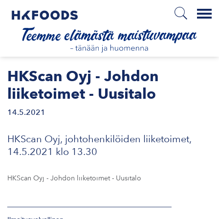
Menu
ETUSIVU
HKScan Oyj - Johdon
liiketoimet - Uusitalo
14.5.2021
FI
HKScan Oyj, johtohenkilöiden liiketoimet,
ETOA MEISTÄ
14.5.2021 klo 13.30
STUULLISUUS
HKScan Oyj - Johdon liiketoimet -
Uusitalo
JOITTAJAT
__________________________________________