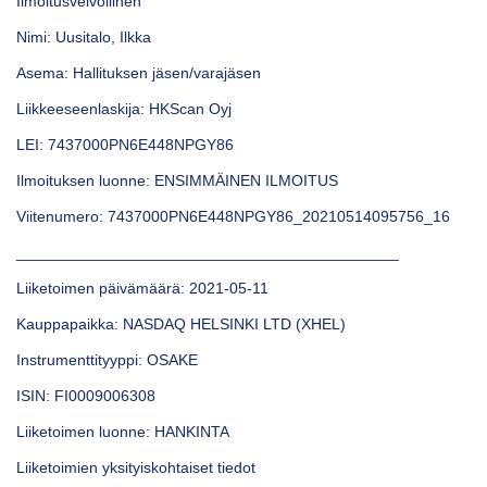
Ilmoitusvelvollinen
ARKKINAT
Nimi: Uusitalo, Ilkka
RA
Asema: Hallituksen jäsen/varajäsen
Liikkeeseenlaskija: HKScan Oyj
UUTISHUONE
LEI: 7437000PN6E448NPGY86
HTEYSTIEDOT
Ilmoituksen luonne: ENSIMMÄINEN ILMOITUS
Viitenumero: 7437000PN6E448NPGY86_20210514095756_16
____________________________________________
Liiketoimen päivämäärä: 2021-05-11
Kauppapaikka: NASDAQ HELSINKI LTD (XHEL)
Instrumenttityyppi: OSAKE
ISIN: FI0009006308
Liiketoimen luonne: HANKINTA
Liiketoimien yksityiskohtaiset tiedot