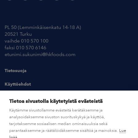
Yhteystiedot
PL 50 (Lemminkäisenkatu 14-18 A)
20521 Turku
vaihde 010 570 100
faksi 010 570 6146
etunimi.sukunimi@hkfoods.com
Tietosuoja
Käyttöehdot
Kuvapankki
Tietoa sivustolla käytetyistä evästeistä
Käytämme sivustollamme evästeitä kerätäksemme ja
analysoidaksemme sivuston suorituskykyä ja käyttöä,
UUTISHUONE
tarjotaksemme sosiaalisen median ominaisuuksia sekä
parantaaksemme ja räätälöidäksemme sisältöä ja mainoksia.
Lue
AVOIMET TYÖPAIKAT
lisää