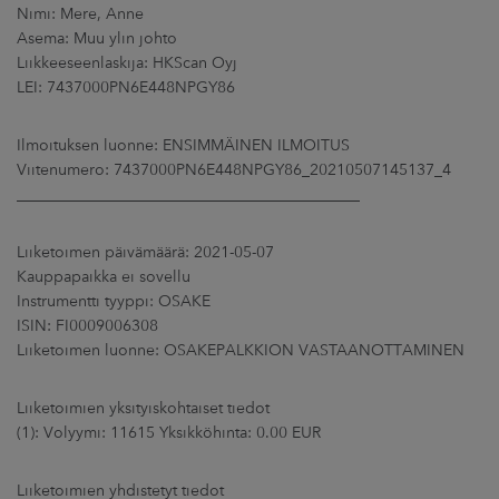
ARKKINAT
Nimi: Mere, Anne
Asema: Muu ylin johto
Liikkeeseenlaskija: HKScan Oyj
RA
LEI: 7437000PN6E448NPGY86
UUTISHUONE
Ilmoituksen luonne: ENSIMMÄINEN ILMOITUS
Viitenumero: 7437000PN6E448NPGY86_20210507145137_4
HTEYSTIEDOT
____________________________________________
Liiketoimen päivämäärä: 2021-05-07
Kauppapaikka ei sovellu
Instrumentti tyyppi: OSAKE
ISIN: FI0009006308
Liiketoimen luonne: OSAKEPALKKION VASTAANOTTAMINEN
Liiketoimien yksityiskohtaiset tiedot
(1): Volyymi: 11615 Yksikköhinta: 0.00 EUR
Liiketoimien yhdistetyt tiedot