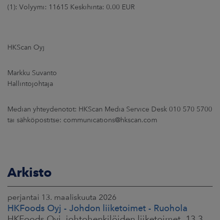
(1): Volyymi: 11615 Keskihinta: 0.00 EUR
HKScan Oyj
Markku Suvanto
Hallintojohtaja
Median yhteydenotot: HKScan Media Service Desk 010 570 5700
tai sähköpostitse: communications@hkscan.com
Arkisto
perjantai 13. maaliskuuta 2026
HKFoods Oyj - Johdon liiketoimet - Ruohola
HKFoods Oyj, johtohenkilöiden liiketoimet, 13.3.2026 klo 9.30