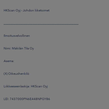
ARKKINAT
HKScan Oyj - Johdon liiketoimet
RA
____________________________________________
UUTISHUONE
Ilmoitusvelvollinen
HTEYSTIEDOT
Nimi: Mäkilän Tila Oy
Asema:
(X) Oikeushenkilö
Liikkeeseenlaskija: HKScan Oyj
LEI: 7437000PN6E448NPGY86