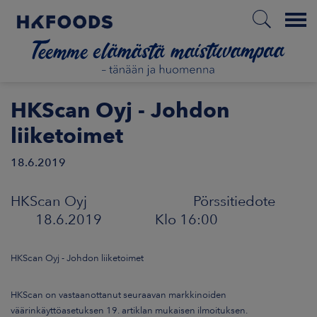
Menu
ETUSIVU
HKScan Oyj - Johdon
liiketoimet
18.6.2019
FI
HKScan Oyj Pörssitiedote
ETOA MEISTÄ
18.6.2019 Klo 16:00
STUULLISUUS
HKScan Oyj - Johdon liiketoimet
JOITTAJAT
HKScan on vastaanottanut seuraavan markkinoiden
väärinkäyttöasetuksen 19. artiklan mukaisen ilmoituksen.