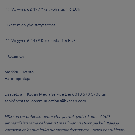
(1): Volyymi: 62 499 Yksikköhinta: 1,6 EUR
Liiketoimien yhdistetyt tiedot
(1): Volyymi: 62 499 Keskihinta: 1,6 EUR
HKScan Oyj
Markku Suvanto
Hallintojohtaja
Lisätietoja: HKScan Media Service Desk 010 570 5700 tai
sähköpostitse: communications@hkscan.com
HKScan on pohjoismainen liha- ja ruokayhtiö. Lähes 7 200
ammattilaistamme palvelevat maailman vaativimpia kuluttajia ja
varmistavat laadun koko tuotantoketjussamme – tilalta haarukkaan.