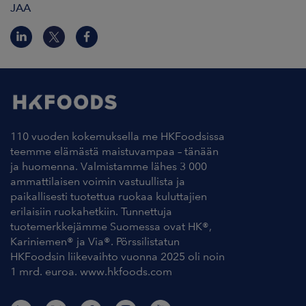
JAA
110 vuoden kokemuksella me HKFoodsissa
teemme elämästä maistuvampaa – tänään
ja huomenna. Valmistamme lähes 3 000
ammattilaisen voimin vastuullista ja
paikallisesti tuotettua ruokaa kuluttajien
erilaisiin ruokahetkiin. Tunnettuja
tuotemerkkejämme Suomessa ovat HK®,
Kariniemen® ja Via®. Pörssilistatun
HKFoodsin liikevaihto vuonna 2025 oli noin
1 mrd. euroa. www.hkfoods.com