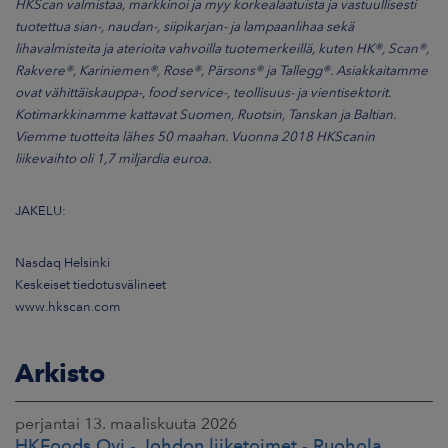
HKScan valmistaa, markkinoi ja myy korkealaatuista ja vastuullisesti
tuotettua sian-, naudan-, siipikarjan- ja lampaanlihaa sekä
lihavalmisteita ja aterioita vahvoilla tuotemerkeillä, kuten HK®, Scan®,
Rakvere®, Kariniemen®, Rose®, Pärsons® ja Tallegg®. Asiakkaitamme
ovat vähittäiskauppa-, food service-, teollisuus- ja vientisektorit.
Kotimarkkinamme kattavat Suomen, Ruotsin, Tanskan ja Baltian.
Viemme tuotteita lähes 50 maahan. Vuonna 2018 HKScanin
liikevaihto oli 1,7 miljardia euroa.
JAKELU:
Nasdaq Helsinki
Keskeiset tiedotusvälineet
www.hkscan.com
Arkisto
perjantai 13. maaliskuuta 2026
HKFoods Oyj - Johdon liiketoimet - Ruohola