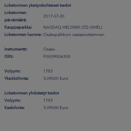
Liiketoimien yksityiskohtaiset tiedot
Liiketoimen
2017-07-20
päivämäärä:
Kauppapaikka:
NASDAQ HELSINKI LTD (XHEL)
Liiketoimen luonne:
Osakepalkkion vastaanottaminen
Instrumentti:
Osake
ISIN:
FI0009006308
Volyymi:
1783
Yksikköhinta:
3,09000 Euro
Liiketoimien yhdistetyt tiedot
Volyymi:
1783
Keskihinta:
3.09000 Euro