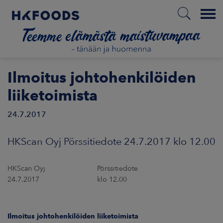
Menu
ETUSIVU
Ilmoitus johtohenkilöiden
liiketoimista
24.7.2017
FI
HKScan Oyj Pörssitiedote 24.7.2017 klo 12.00
ETOA MEISTÄ
HKScan Oyj Pörssitiedote
STUULLISUUS
24.7.2017 klo 12.00
JOITTAJAT
Ilmoitus johtohenkilöiden liiketoimista