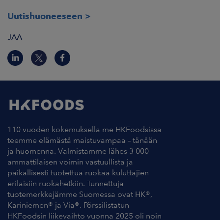
Uutishuoneeseen
JAA
110 vuoden kokemuksella me HKFoodsissa
teemme elämästä maistuvampaa – tänään
ja huomenna. Valmistamme lähes 3 000
ammattilaisen voimin vastuullista ja
paikallisesti tuotettua ruokaa kuluttajien
erilaisiin ruokahetkiin. Tunnettuja
tuotemerkkejämme Suomessa ovat HK®,
Kariniemen® ja Via®. Pörssilistatun
HKFoodsin liikevaihto vuonna 2025 oli noin