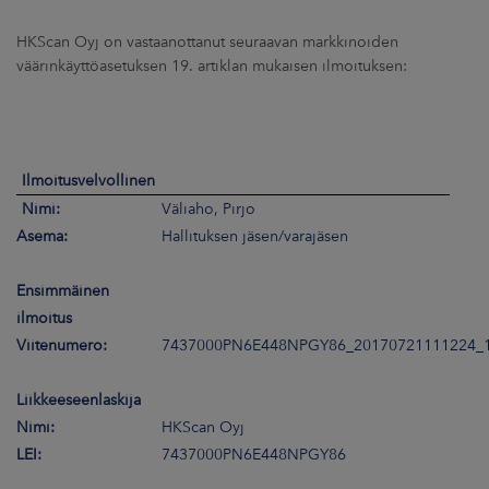
ARKKINAT
HKScan Oyj on vastaanottanut seuraavan markkinoiden
väärinkäyttöasetuksen 19. artiklan mukaisen ilmoituksen:
RA
UUTISHUONE
HTEYSTIEDOT
Ilmoitusvelvollinen
Nimi:
Väliaho, Pirjo
Asema:
Hallituksen jäsen/varajäsen
Ensimmäinen
ilmoitus
Viitenumero:
7437000PN6E448NPGY86_20170721111224_
Liikkeeseenlaskija
Nimi:
HKScan Oyj
LEI:
7437000PN6E448NPGY86