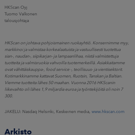
HKScan Oyj
Tuomo Valkonen
talousjohtaja
HKScan on johtava pohjoismainen ruokayhtiö. Konsernimme myy,
markkinoi ja valmistaa korkealaatuista ja vastuullisesti tuotettua
sian-, naudan-, siipikarjan- ja lampaanlihaa, niistä valmistettuja
tuotteita ja valmisruokia vahvoilla tuotemerkeillä. Asiakkaitamme
ovat vähittäiskauppa-, food service -, teollisuus- ja vientisektorit.
Kotimarkkinamme kattavat Suomen, Ruotsin, Tanskan ja Baltian.
Viemme tuotteita lähes 50 maahan. Vuonna 2016 HKScanin
liikevaihto oli lähes 1,9 miljardia euroa ja työntekijöitä oli noin 7
300.
JAKELU: Nasdaq Helsinki, Keskeinen media,
www.hkscan.com
Arkisto