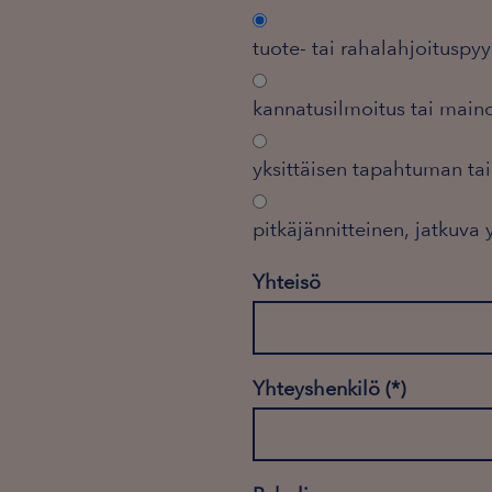
tuote- tai rahalahjoituspy
kannatusilmoitus tai mai
yksittäisen tapahtuman ta
pitkäjännitteinen, jatkuva
Yhteisö
Yhteyshenkilö