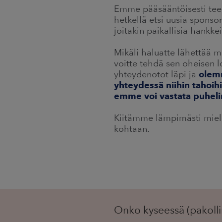
Emme pääsääntöisesti tee 
hetkellä etsi uusia spons
joitakin paikallisia hankk
Mikäli haluatte lähettää m
voitte tehdä sen oheisen 
yhteydenotot läpi ja
olem
yhteydessä niihin tahoih
emme voi vastata puhelin
Kiitämme lämpimästi mie
kohtaan.
Onko kyseessä (pakolli