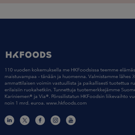
110 vuoden kokemuksella me HKFoodsissa teemme elämäs
maistuvampaa – tänään ja huomenna. Valmistamme lähes 3
ammattilaisen voimin vastuullista ja paikallisesti tuotettua r
erilaisiin ruokahetkiin. Tunnettuja tuotemerkkejämme Suom
Kariniemen® ja Via®. Pörssilistatun HKFoodsin liikevaihto v
noin 1 mrd. euroa. www.hkfoods.com