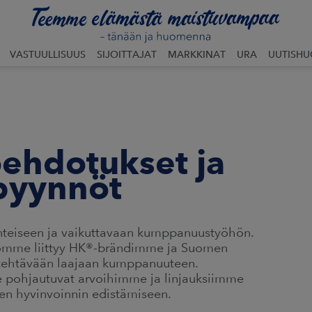
VASTUULLISUUS
SIJOITTAJAT
MARKKINAT
URA
UUTISH
öehdotukset ja
spyynnöt
nteiseen ja vaikuttavaan kumppanuustyöhön.
työmme liittyy HK®-brändimme ja Suomen
tehtävään laajaan kumppanuuteen.
 pohjautuvat arvoihimme ja linjauksiimme
vien hyvinvoinnin edistämiseen.