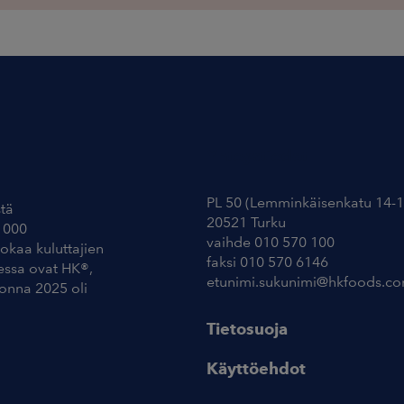
Yhteystiedot
PL 50 (Lemminkäisenkatu 14-1
tä
20521 Turku
 000
vaihde 010 570 100
uokaa kuluttajien
faksi 010 570 6146
essa ovat HK®,
etunimi.sukunimi@hkfoods.c
uonna 2025 oli
Tietosuoja
Käyttöehdot