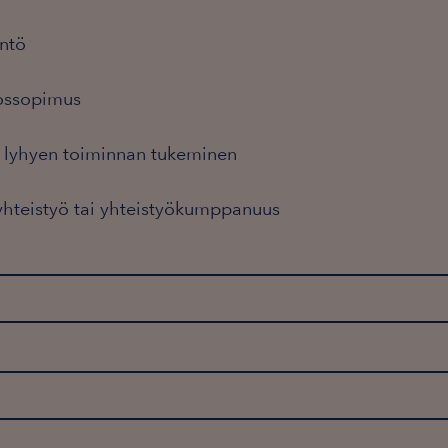
yntö
nossopimus
i lyhyen toiminnan tukeminen
 yhteistyö tai yhteistyökumppanuus