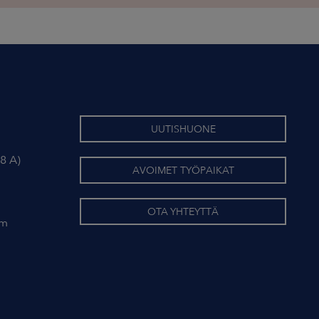
UUTISHUONE
8 A)
AVOIMET TYÖPAIKAT
OTA YHTEYTTÄ
om