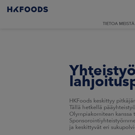
TIETOA MEISTÄ
Yhteisty
lahjoitu
HKFoods keskittyy pitkäjä
Tällä hetkellä pääyhteis
Olympiakomitean kanssa 
Sponsorointiyhteistyömme
ja keskittyvät eri sukupol