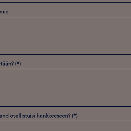
imia
etään?
and osallistuisi hankkeeseen?