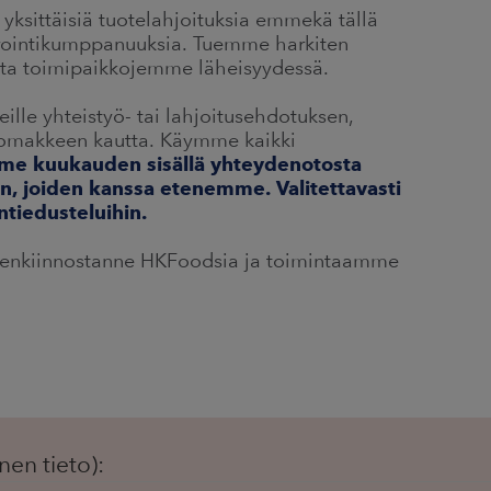
yksittäisiä tuotelahjoituksia emmekä tällä
orointikumppanuuksia. Tuemme harkiten
eita toimipaikkojemme läheisyydessä.
eille yhteistyö- tai lahjoitusehdotuksen,
lomakkeen kautta. Käymme kaikki
me kuukauden sisällä yhteydenotosta
in, joiden kanssa etenemme. Valitettavasti
tiedusteluihin.
lenkiinnostanne HKFoodsia ja toimintaamme
nen tieto):