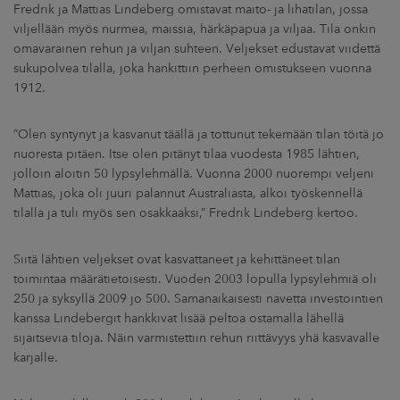
Fredrik ja Mattias Lindeberg omistavat maito- ja lihatilan, jossa
viljellään myös nurmea, maissia, härkäpapua ja viljaa. Tila onkin
omavarainen rehun ja viljan suhteen. Veljekset edustavat viidettä
sukupolvea tilalla, joka hankittiin perheen omistukseen vuonna
1912.
”Olen syntynyt ja kasvanut täällä ja tottunut tekemään tilan töitä jo
nuoresta pitäen. Itse olen pitänyt tilaa vuodesta 1985 lähtien,
jolloin aloitin 50 lypsylehmällä. Vuonna 2000 nuorempi veljeni
Mattias, joka oli juuri palannut Australiasta, alkoi työskennellä
tilalla ja tuli myös sen osakkaaksi,” Fredrik Lindeberg kertoo.
Siitä lähtien veljekset ovat kasvattaneet ja kehittäneet tilan
toimintaa määrätietoisesti. Vuoden 2003 lopulla lypsylehmiä oli
250 ja syksyllä 2009 jo 500. Samanaikaisesti navetta investointien
kanssa Lindebergit hankkivat lisää peltoa ostamalla lähellä
sijaitsevia tiloja. Näin varmistettiin rehun riittävyys yhä kasvavalle
karjalle.