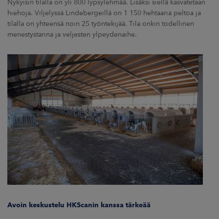
Nykyisin tilalla on yli 800 lypsylehmää. Lisäksi siellä kasvatetaan
hiehoja. Viljelyssä Lindebergeillä on 1 150 hehtaaria peltoa ja
tilalla on yhteensä noin 25 työntekijää. Tila onkin todellinen
menestystarina ja veljesten ylpeydenaihe.
Avoin keskustelu HKScanin kanssa tärkeää