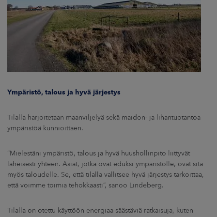
Ympäristö, talous ja hyvä järjestys
Tilalla harjoitetaan maanviljelyä sekä maidon- ja lihantuotantoa
ympäristöä kunnioittaen.
”Mielestäni ympäristö, talous ja hyvä huushollinpito liittyvät
läheisesti yhteen. Asiat, jotka ovat eduksi ympäristölle, ovat sitä
myös taloudelle. Se, että tilalla vallitsee hyvä järjestys tarkoittaa,
että voimme toimia tehokkaasti”, sanoo Lindeberg.
Tilalla on otettu käyttöön energiaa säästäviä ratkaisuja, kuten