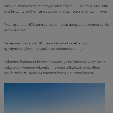
Kaikki tilan teuraseläimet myydään HKScanille. Jo noin 30 vuotta
kestänyt yhteistyö on Lindebergin mukaan sujunut erittäin hyvin.
”Vuoropuhelu HKScanin kanssa on ollut helppoa ja avointa kaikki
nämä vuodet.”
Ostaessaan vasikoita HKScanin ketjusta Lindeberg on
hyödyntänyt yhtiön lyhytaikaisia rahoituspalveluja.
”Olemme halunneet kasvaa nopeasti, ja ne yhteistyökumppanit,
jotka ovat kyenneet tekemään nopeita päätöksiä, ovat olleet
meille tärkeitä. Tämä on toiminut hyvin HKScanin kanssa.”