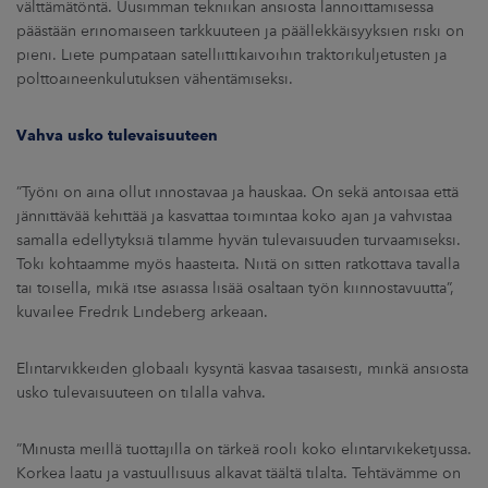
välttämätöntä. Uusimman tekniikan ansiosta lannoittamisessa
päästään erinomaiseen tarkkuuteen ja päällekkäisyyksien riski on
pieni. Liete pumpataan satelliittikaivoihin traktorikuljetusten ja
polttoaineenkulutuksen vähentämiseksi.
Vahva usko tulevaisuuteen
”Työni on aina ollut innostavaa ja hauskaa. On sekä antoisaa että
jännittävää kehittää ja kasvattaa toimintaa koko ajan ja vahvistaa
samalla edellytyksiä tilamme hyvän tulevaisuuden turvaamiseksi.
Toki kohtaamme myös haasteita. Niitä on sitten ratkottava tavalla
tai toisella, mikä itse asiassa lisää osaltaan työn kiinnostavuutta”,
kuvailee Fredrik Lindeberg arkeaan.
Elintarvikkeiden globaali kysyntä kasvaa tasaisesti, minkä ansiosta
usko tulevaisuuteen on tilalla vahva.
”Minusta meillä tuottajilla on tärkeä rooli koko elintarvikeketjussa.
Korkea laatu ja vastuullisuus alkavat täältä tilalta. Tehtävämme on