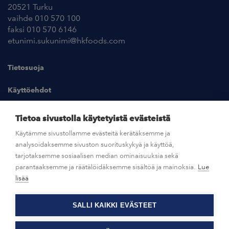
20521 Turku
vaihde 010 570 100
faksi 010 570 6146
etunimi.sukunimi@hkfoods.com
Tietosuoja
Käyttöehdot
Kuvapankki
Tietoa sivustolla käytetyistä evästeistä
Käytämme sivustollamme evästeitä kerätäksemme ja
analysoidaksemme sivuston suorituskykyä ja käyttöä,
UUTISHUONE
tarjotaksemme sosiaalisen median ominaisuuksia sekä
parantaaksemme ja räätälöidäksemme sisältöä ja mainoksia.
Lue
AVOIMET TYÖPAIKAT
lisää
SALLI KAIKKI EVÄSTEET
OTA YHTEYTTÄ