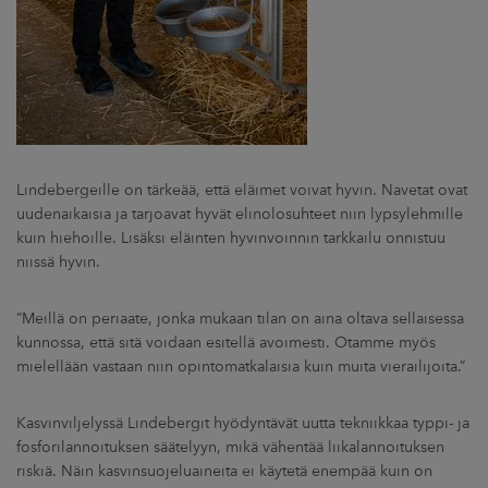
Lindebergeille on tärkeää, että eläimet voivat hyvin. Navetat ovat
uudenaikaisia ja tarjoavat hyvät elinolosuhteet niin lypsylehmille
kuin hiehoille. Lisäksi eläinten hyvinvoinnin tarkkailu onnistuu
niissä hyvin.
”Meillä on periaate, jonka mukaan tilan on aina oltava sellaisessa
kunnossa, että sitä voidaan esitellä avoimesti. Otamme myös
mielellään vastaan niin opintomatkalaisia kuin muita vierailijoita.”
Kasvinviljelyssä Lindebergit hyödyntävät uutta tekniikkaa typpi- ja
fosforilannoituksen säätelyyn, mikä vähentää liikalannoituksen
riskiä. Näin kasvinsuojeluaineita ei käytetä enempää kuin on