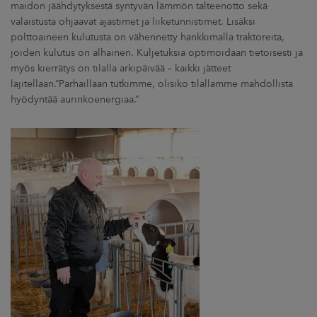
maidon jäähdytyksestä syntyvän lämmön talteenotto sekä
valaistusta ohjaavat ajastimet ja liiketunnistimet. Lisäksi
polttoaineen kulutusta on vähennetty hankkimalla traktoreita,
joiden kulutus on alhainen. Kuljetuksia optimoidaan tietoisesti ja
myös kierrätys on tilalla arkipäivää – kaikki jätteet
lajitellaan.”Parhaillaan tutkimme, olisiko tilallamme mahdollista
hyödyntää aurinkoenergiaa.”