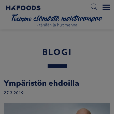
Menu
ETUSIVU
BLOGI
FI
ETOA MEISTÄ
Ympäristön ehdoilla
STUULLISUUS
27.3.2019
JOITTAJAT