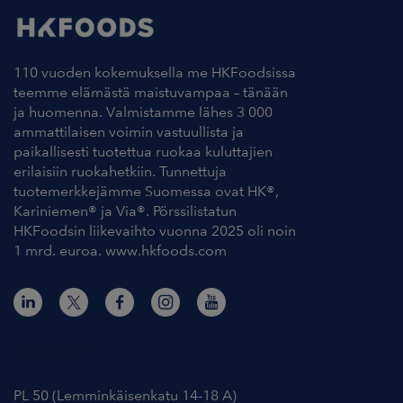
110 vuoden kokemuksella me HKFoodsissa
teemme elämästä maistuvampaa – tänään
ja huomenna. Valmistamme lähes 3 000
ammattilaisen voimin vastuullista ja
paikallisesti tuotettua ruokaa kuluttajien
erilaisiin ruokahetkiin. Tunnettuja
tuotemerkkejämme Suomessa ovat HK®,
Kariniemen® ja Via®. Pörssilistatun
HKFoodsin liikevaihto vuonna 2025 oli noin
1 mrd. euroa. www.hkfoods.com
Yhteystiedot
PL 50 (Lemminkäisenkatu 14-18 A)