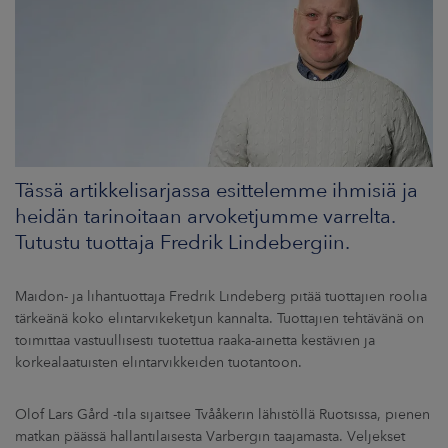
ARKKINAT
RA
UUTISHUONE
HTEYSTIEDOT
Tässä artikkelisarjassa esittelemme ihmisiä ja
heidän tarinoitaan arvoketjumme varrelta.
Tutustu tuottaja Fredrik Lindebergiin.
Maidon- ja lihantuottaja Fredrik Lindeberg pitää tuottajien roolia
tärkeänä koko elintarvikeketjun kannalta. Tuottajien tehtävänä on
toimittaa vastuullisesti tuotettua raaka-ainetta kestävien ja
korkealaatuisten elintarvikkeiden tuotantoon.
Olof Lars Gård -tila sijaitsee Tvååkerin lähistöllä Ruotsissa, pienen
matkan päässä hallantilaisesta Varbergin taajamasta. Veljekset