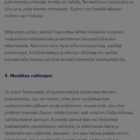
pahimmista virheistä, minkä voi tehdä. Terveellinen ruokavalio ei
ole juna, joka menee menojaan. Kyytiin voi hypätä takaisin
milloin vain haluaa.
Mitä sitten pitäisi tehdä? Kannattaa lähteä liikkeelle nykyisen
ruokavalion tarkastelusta ja tarvittavien korjausliikkeiden
tekemisestä. Ravinnon olisi hyvä olla monipuolista, sisältää
proteiineja, hiilihydraatteja ja rasvoja. Aloittaa voi vaikka
korvaamalla totutut valinnat terveellisemmillä vaihtoehdoilla.
5. Muokkaa rutiinejasi
Jo pieni hienosäätö elinympäristössä tukee tavoitteiden
toteutumista. Jos ne rutiinit, joita aloit noudattaa heti
uudenvuoden jälkeen eivät enää toimi, muuta niitä. Jos olet
yrittänyt treenata iltaisin, mutta tunnet, että virta on illalla vähissä,
vaihda treenit aamuun. Kiireistä aamua taas voi helpottaa
pakkaamalla varustekassin valmiiksi jo edellisenä iltana ja
laittamalla sen valmiiksi eteiseen. Jos taas haluaa päästä eroon