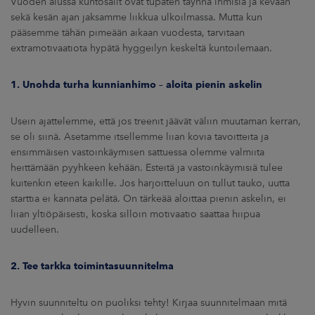
Vuoden alussa kuntosalit ovat tupaten täynnä ihmisiä ja kevään
sekä kesän ajan jaksamme liikkua ulkoilmassa. Mutta kun
pääsemme tähän pimeään aikaan vuodesta, tarvitaan
extramotivaatiota hypätä hyggeilyn keskeltä kuntoilemaan.
1. Unohda turha kunnianhimo – aloita pienin askelin
Usein ajattelemme, että jos treenit jäävät väliin muutaman kerran,
se oli siinä. Asetamme itsellemme liian kovia tavoitteita ja
ensimmäisen vastoinkäymisen sattuessa olemme valmiita
heittämään pyyhkeen kehään. Esteitä ja vastoinkäymisiä tulee
kuitenkin eteen kaikille. Jos harjoitteluun on tullut tauko, uutta
starttia ei kannata pelätä. On tärkeää aloittaa pienin askelin, ei
liian yltiöpäisesti, koska silloin motivaatio saattaa hiipua
uudelleen.
2. Tee tarkka toimintasuunnitelma
Hyvin suunniteltu on puoliksi tehty! Kirjaa suunnitelmaan mitä