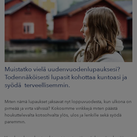
ARKKINAT
RA
UUTISHUONE
HTEYSTIEDOT
Muistatko vielä uudenvuodenlupauksesi?
Todennäköisesti lupasit kohottaa kuntoasi ja
syödä terveellisemmin.
Miten nämä lupaukset jaksavat nyt loppuvuodesta, kun ulkona on
pimeää ja virta vähissä? Kokosimme vinkkejä miten päästä
houkuttelevalta kotisohvalta ylös, ulos ja lenkille sekä syödä
paremmin.