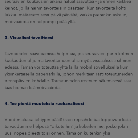
seuraavien kuukausien aikana haluat saavuttaa – ja ennen kaikkea
keinot, joilla näihin tavoitteisiin päästään. Kun tavoitteita kohti
liikkuu määrätietoisesti päivä päivältä, vaikka pieninkin askelin,
motivaatiota on helpompi pitää yllä.
3. Visualisoi tavoitteesi
Tavoitteiden saavuttamista helpottaa, jos seuraavien parin kolmen
kuukauden ohjelma tavoitteineen olisi myös visuaalisesti silmien
edessä. Tämän voi toteuttaa yhtä lailla mobiilisovelluksella kuin
yksinkertaisella paperiarkilla, johon merkitään rasti toteutuneiden
treenipäivien kohdalle. Toteutuneiden treenien näkemisestä saat
taas hieman lisämotivaatiota.
4. Tee pieniä muutoksia ruokavalioosi
Vuoden alussa tehtyjen päätöksien repsahdettua loppuvuodesta
turvaudumme helposti ”oikoteihin” ja kokeilemme, josko jokin
uusi nopea dieetti toisi onnen. Tämä on kuitenkin yksi