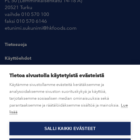
PL 50 (Lemminkäisenkatu 14-18 A)
20521 Turku
vaihde 010 570 100
faksi 010 570 6146
etunimi.sukunimi@hkfoods.com
Tietosuoja
Käyttöehdot
Kuvapankki
Tietoa sivustolla käytetyistä evästeistä
Käytämme sivustollamme evästeitä kerätäksemme ja
analysoidaksemme sivuston suorituskykyä ja käyttöä,
UUTISHUONE
tarjotaksemme sosiaalisen median ominaisuuksia sekä
parantaaksemme ja räätälöidäksemme sisältöä ja mainoksia.
Lue
AVOIMET TYÖPAIKAT
lisää
SALLI KAIKKI EVÄSTEET
OTA YHTEYTTÄ