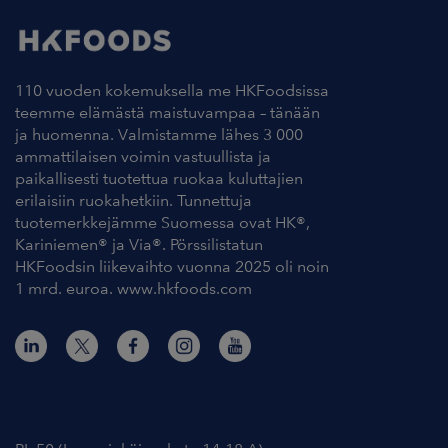
110 vuoden kokemuksella me HKFoodsissa
teemme elämästä maistuvampaa – tänään
ja huomenna. Valmistamme lähes 3 000
ammattilaisen voimin vastuullista ja
paikallisesti tuotettua ruokaa kuluttajien
erilaisiin ruokahetkiin. Tunnettuja
tuotemerkkejämme Suomessa ovat HK®,
Kariniemen® ja Via®. Pörssilistatun
HKFoodsin liikevaihto vuonna 2025 oli noin
1 mrd. euroa. www.hkfoods.com
Yhteystiedot