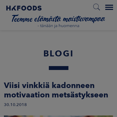
Menu
ETUSIVU
BLOGI
FI
ETOA MEISTÄ
Viisi vinkkiä kadonneen
motivaation metsästykseen
STUULLISUUS
30.10.2018
JOITTAJAT