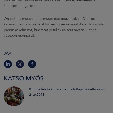
liikakiloista, on viisainta olla varastoimatta epäterveellisiä
kaloripommeja kotiin.
On tärkeää muistaa, että muutokset ottavat aikaa. Ole siis
kärsivällinen ja kokeile aktiivisesti pieniä muutoksia. Jos aloitat
pienin askelin nyt, huomaat jo tuloksia seuraavaan uuteen
vuoteen mennessä.
JAA
KATSO MYÖS
Kuinka tehdä kiinalainen kuluttaja onnelliseksi?
21.6.2018