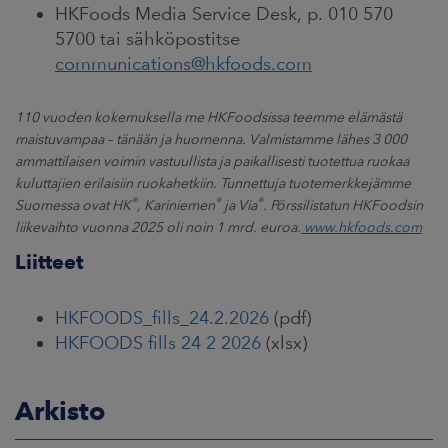
HKFoods Media Service Desk, p. 010 570
5700 tai sähköpostitse
communications@hkfoods.com
110 vuoden kokemuksella me HKFoodsissa teemme elämästä
maistuvampaa
–
tänään ja huomenna. Valmistamme lähes 3 000
ammattilaisen voimin vastuullista ja paikallisesti tuotettua ruokaa
kuluttajien erilaisiin ruokahetkiin. Tunnettuja tuotemerkkejämme
®
®
®
Suomessa ovat HK
, Kariniemen
ja Via
. Pörssilistatun HKFoodsin
liikevaihto vuonna 2025 oli noin 1 mrd. euroa.
www.hkfoods.com
Liitteet
HKFOODS_fills_24.2.2026
(pdf)
HKFOODS fills 24 2 2026
(xlsx)
Arkisto