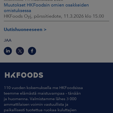
Muutokset HKFoodsin omien osakkeiden
omistuksessa
HKFoods Oyj, pörssitiedote, 11.3.2026 klo 15.00
Uutishuoneeseen
JAA
110 vuoden kokemuksella me HKFoodsissa
teemme elämästä maistuvampaa – tänään
ja huomenna. Valmistamme lähes 3 000
ammattilaisen voimin vastuullista ja
paikallisesti tuotettua ruokaa kuluttajien