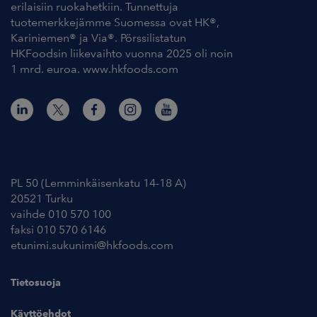
erilaisiin ruokahetkiin. Tunnettuja
tuotemerkkejämme Suomessa ovat HK®,
Kariniemen® ja Via®. Pörssilistatun
HKFoodsin liikevaihto vuonna 2025 oli noin
1 mrd. euroa. www.hkfoods.com
Yhteystiedot
PL 50 (Lemminkäisenkatu 14-18 A)
20521 Turku
vaihde 010 570 100
faksi 010 570 6146
etunimi.sukunimi@hkfoods.com
Tietosuoja
Käyttöehdot