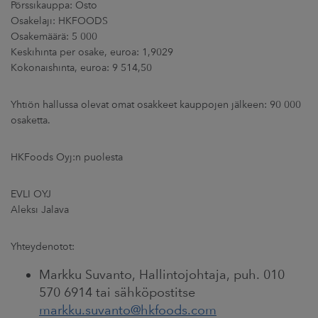
Pörssikauppa: Osto
ARKKINAT
Osakelaji: HKFOODS
Osakemäärä: 5 000
RA
Keskihinta per osake, euroa: 1,9029
Kokonaishinta, euroa: 9 514,50
UUTISHUONE
Yhtiön hallussa olevat omat osakkeet kauppojen jälkeen: 90 000
HTEYSTIEDOT
osaketta.
HKFoods Oyj:n puolesta
EVLI OYJ
Aleksi Jalava
Yhteydenotot:
Markku Suvanto, Hallintojohtaja, puh. 010
570 6914 tai sähköpostitse
markku.suvanto@hkfoods.com