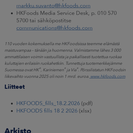
markku.suvanto@hkfoods.com
HKFoods Media Service Desk, p. 010 570
5700 tai sähköpostitse
communications@hkfoods.com
110 vuoden kokemuksella me HKFoodsissa teemme elämästä
maistuvampaa
–
tänään ja huomenna. Valmistamme lähes 3 000
ammattilaisen voimin vastuullista ja paikallisesti tuotettua ruokaa
kuluttajien erilaisiin ruokahetkiin. Tunnettuja tuotemerkkejämme
®
®
®
Suomessa ovat HK
, Kariniemen
ja Via
. Pörssilistatun HKFoodsin
liikevaihto vuonna 2025 oli noin 1 mrd. euroa.
www.hkfoods.com
Liitteet
HKFOODS_fills_18.2.2026
(pdf)
HKFOODS fills 18 2 2026
(xlsx)
Arkisto