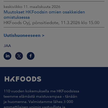
keskiviikko 11. maaliskuuta 2026
Muutokset HKFoodsin omien osakkeiden
omistuksessa
HKFoods Oyj, pörssitiedote, 11.3.2026 klo 15.00
Uutishuoneeseen
JAA
110 vuoden kokemuksella me HKFoodsissa
teemme elämästä maistuvampaa – tänään
ja huomenna. Valmistamme lähes 3 000
ammattilaisen voimin vastuullista ja