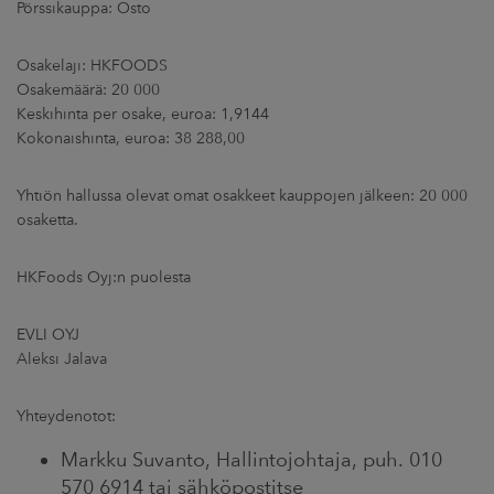
Pörssikauppa: Osto
ARKKINAT
Osakelaji: HKFOODS
RA
Osakemäärä: 20 000
Keskihinta per osake, euroa: 1,9144
UUTISHUONE
Kokonaishinta, euroa: 38 288,00
HTEYSTIEDOT
Yhtiön hallussa olevat omat osakkeet kauppojen jälkeen: 20 000
osaketta.
HKFoods Oyj:n puolesta
EVLI OYJ
Aleksi Jalava
Yhteydenotot:
Markku Suvanto, Hallintojohtaja, puh. 010
570 6914 tai sähköpostitse