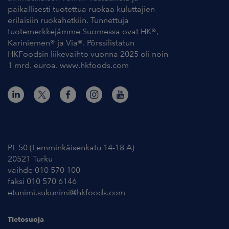
paikallisesti tuotettua ruokaa kuluttajien
erilaisiin ruokahetkiin. Tunnettuja
tuotemerkkejämme Suomessa ovat HK®,
Kariniemen® ja Via®. Pörssilistatun
HKFoodsin liikevaihto vuonna 2025 oli noin
1 mrd. euroa. www.hkfoods.com
Yhteystiedot
PL 50 (Lemminkäisenkatu 14-18 A)
20521 Turku
vaihde 010 570 100
faksi 010 570 6146
etunimi.sukunimi@hkfoods.com
Tietosuoja