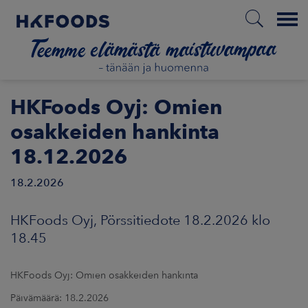
Menu
ETUSIVU
HKFoods Oyj: Omien
osakkeiden hankinta
18.12.2026
FI
18.2.2026
ETOA MEISTÄ
HKFoods Oyj, Pörssitiedote 18.2.2026 klo
18.45
STUULLISUUS
HKFoods Oyj: Omien osakkeiden hankinta
JOITTAJAT
Päivämäärä: 18.2.2026