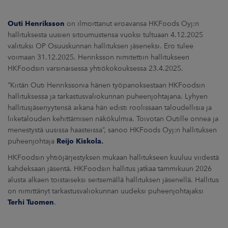
ARKKINAT
Outi Henriksson
on ilmoittanut eroavansa HKFoods Oyj:n
RA
hallituksesta uusien sitoumustensa vuoksi tultuaan 4.12.2025
valituksi OP Osuuskunnan hallituksen jäseneksi. Ero tulee
voimaan 31.12.2025. Henriksson nimitettiin hallitukseen
UUTISHUONE
HKFoodsin varsinaisessa yhtiökokouksessa 23.4.2025.
HTEYSTIEDOT
”Kiitän Outi Henrikssonia hänen työpanoksestaan HKFoodsin
hallituksessa ja tarkastusvaliokunnan puheenjohtajana. Lyhyen
hallitusjäsenyytensä aikana hän edisti roolissaan taloudellisia ja
liiketalouden kehittämisen näkökulmia. Toivotan Outille onnea ja
menestystä uusissa haasteissa”, sanoo HKFoods Oyj:n hallituksen
puheenjohtaja
Reijo Kiskola.
HKFoodsin yhtiöjärjestyksen mukaan hallitukseen kuuluu viidestä
kahdeksaan jäsentä. HKFoodsin hallitus jatkaa tammikuun 2026
alusta alkaen toistaiseksi seitsemällä hallituksen jäsenellä. Hallitus
on nimittänyt tarkastusvaliokunnan uudeksi puheenjohtajaksi
Terhi Tuomen
.