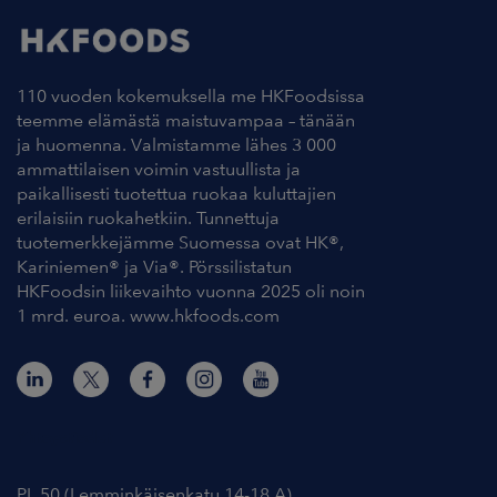
110 vuoden kokemuksella me HKFoodsissa
teemme elämästä maistuvampaa – tänään
ja huomenna. Valmistamme lähes 3 000
ammattilaisen voimin vastuullista ja
paikallisesti tuotettua ruokaa kuluttajien
erilaisiin ruokahetkiin. Tunnettuja
tuotemerkkejämme Suomessa ovat HK®,
Kariniemen® ja Via®. Pörssilistatun
HKFoodsin liikevaihto vuonna 2025 oli noin
1 mrd. euroa. www.hkfoods.com
Yhteystiedot
PL 50 (Lemminkäisenkatu 14-18 A)