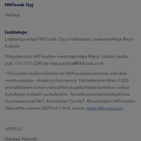
HKFoods Oyj
Hallitus
Lisätietoja:
Lisätietoja antaa HKFoods Oyj:n hallituksen puheenjohtaja Reijo
Kiskola
Yhteydenotot HKFoodsin viestintäjohtaja Marja Siltalan kautta,
puh. 010 570 2290 tai marja.siltala@hkfoods.com
110 vuoden kokemuksella me HKFoodsissa teemme elämästä
maistuvampaa – tänään ja huomenna. Valmistamme lähes 3 000
ammattilaisen voimin vastuullista ja paikallisesti tuotettua ruokaa
kuluttajien erilaisiin ruokahetkiin. Tunnettuja tuotemerkkejämme
Suomessa ovat HK
®
, Kariniemen
®
ja Via
®
. Pörssilistatun HKFoodsin
liikevaihto vuonna 2024 oli 1 mrd. euroa.
www.hkfoods.com
JAKELU:
Nasdaq Helsinki