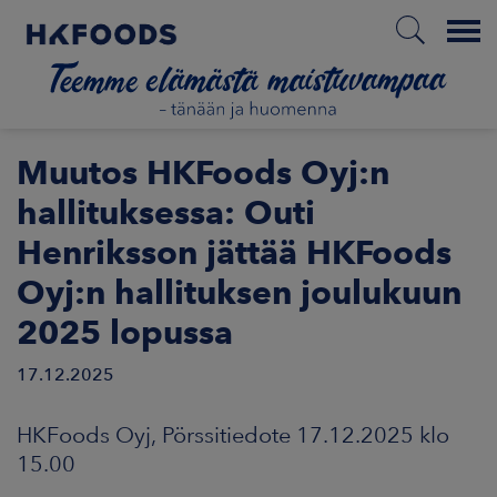
Menu
ETUSIVU
Muutos HKFoods Oyj:n
hallituksessa: Outi
Henriksson jättää HKFoods
FI
Oyj:n hallituksen joulukuun
2025 lopussa
ETOA MEISTÄ
17.12.2025
STUULLISUUS
HKFoods Oyj, Pörssitiedote 17.12.2025 klo
JOITTAJAT
15.00