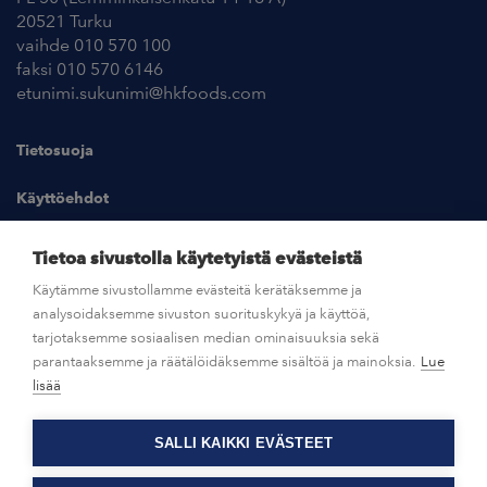
20521 Turku
vaihde 010 570 100
faksi 010 570 6146
etunimi.sukunimi@hkfoods.com
Tietosuoja
Käyttöehdot
Kuvapankki
Tietoa sivustolla käytetyistä evästeistä
Käytämme sivustollamme evästeitä kerätäksemme ja
analysoidaksemme sivuston suorituskykyä ja käyttöä,
UUTISHUONE
tarjotaksemme sosiaalisen median ominaisuuksia sekä
parantaaksemme ja räätälöidäksemme sisältöä ja mainoksia.
Lue
AVOIMET TYÖPAIKAT
lisää
SALLI KAIKKI EVÄSTEET
OTA YHTEYTTÄ