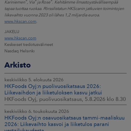
®
®
®
Kariniemen
, Via
ja Rose
.
Kehitämme ilmastoystävällisempää
tapaa tuottaa ruokaa. Pörssilistatun HKScanin jatkuvien toimintojen
liikevaihto vuonna 2023 oli lähes 1,2 miljardia euroa.
www.hkscan.com
.
JAKELU
www.hkscan.com
Keskeiset tiedotusvälineet
Nasdaq Helsinki
Arkisto
keskiviikko 5. elokuuta 2026
HKFoods Oyj:n puolivuosikatsaus 2026:
Liikevaihdon ja liiketuloksen kasvu jatkui
HKFoods Oyj, puolivuosikatsaus, 5.8.2026 klo 8.30
keskiviikko 6. toukokuuta 2026
HKFoods Oyj:n osavuosikatsaus tammi–maaliskuu
2026: Liikevaihto kasvoi ja liiketulos parani
vertailukaudesta