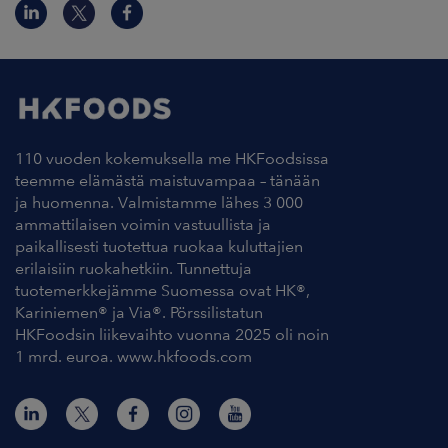
110 vuoden kokemuksella me HKFoodsissa
teemme elämästä maistuvampaa – tänään
ja huomenna. Valmistamme lähes 3 000
ammattilaisen voimin vastuullista ja
paikallisesti tuotettua ruokaa kuluttajien
erilaisiin ruokahetkiin. Tunnettuja
tuotemerkkejämme Suomessa ovat HK®,
Kariniemen® ja Via®. Pörssilistatun
HKFoodsin liikevaihto vuonna 2025 oli noin
1 mrd. euroa. www.hkfoods.com