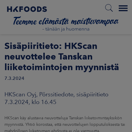
Menu
ETUSIVU
Sisäpiiritieto: HKScan
neuvottelee Tanskan
liiketoimintojen myynnistä
FI
7.3.2024
ETOA MEISTÄ
HKScan Oyj, Pörssitiedote, sisäpiiritieto
7.3.2024, klo 16.45
STUULLISUUS
HKScan käy alustavia neuvotteluja Tanskan liiketoimintayksikön
JOITTAJAT
myynnistä. Yhtiö korostaa, että neuvottelujen lopputuloksesta tai
mahdollisen liiketoimen ehdoista ei ole varmuutta.