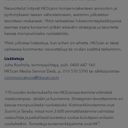
ARKKINAT
Neuvottelut liittyvät HKScanin konsernirakenteen arviointiin ja
pyrkimykseen taseen vahvistamiseen, aiemmin julkistetun
RA
tavoitteen mukaisesti. Yhtiö tarkastelee liiketoimintayksikköjensä
asemaa osana konsernin pitkän aikavälin strategiaa ja tavoitetta
UUTISHUONE
kasvaa monipuoliseksi ruokataloksi.
Yhtiö julkistaa lisätietoja, kun siihen on aihetta. HKScan ei tässä
HTEYSTIEDOT
vaiheessa kommentoi neuvotteluja tai niiden sisältöä tarkemmin.
Lisätietoja
Juha Ruohola, toimitusjohtaja, puh. 0400 647 160
HKScan Media Service Desk, p. 010 570 5700 tai sähköpostitse
communications@hkscan.com
110 vuoden kokemuksella me HKScanissa teemme elämästä
maistuvampaa – tänään ja huomenna. Strateginen tavoitteemme on
kasvaa monipuoliseksi ruokataloksi. Kotimarkkinoitamme ovat
Suomi ja Tanska, missä noin 3 600 ammattilaistamme valmistaa
vastuullista ja paikallisesti tuotettua ruokaa kuluttajien erilaisiin
®
ruokahetkiin. Tunnettuja tuotemerkkejämme ovat HK
,