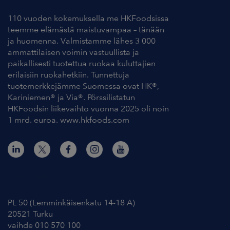
110 vuoden kokemuksella me HKFoodsissa
teemme elämästä maistuvampaa – tänään
ja huomenna. Valmistamme lähes 3 000
ammattilaisen voimin vastuullista ja
paikallisesti tuotettua ruokaa kuluttajien
erilaisiin ruokahetkiin. Tunnettuja
tuotemerkkejämme Suomessa ovat HK®,
Kariniemen® ja Via®. Pörssilistatun
HKFoodsin liikevaihto vuonna 2025 oli noin
1 mrd. euroa. www.hkfoods.com
Yhteystiedot
PL 50 (Lemminkäisenkatu 14-18 A)
20521 Turku
vaihde 010 570 100