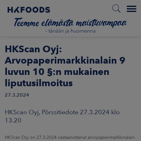
Menu
ETUSIVU
HKScan Oyj:
Arvopaperimarkkinalain 9
luvun 10 §:n mukainen
FI
liputusilmoitus
27.3.2024
ETOA MEISTÄ
HKScan Oyj, Pörssitiedote 27.3.2024 klo
STUULLISUUS
13.20
JOITTAJAT
HKScan Oyj on 27.3.2024 vastaanottanut arvopaperimarkkinalain