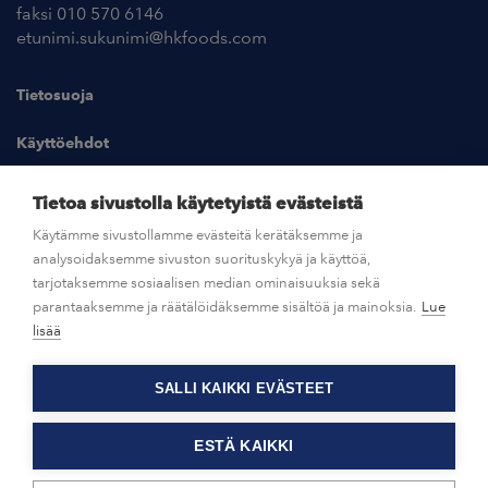
faksi 010 570 6146
etunimi.sukunimi@hkfoods.com
Tietosuoja
Käyttöehdot
Kuvapankki
Tietoa sivustolla käytetyistä evästeistä
Käytämme sivustollamme evästeitä kerätäksemme ja
analysoidaksemme sivuston suorituskykyä ja käyttöä,
UUTISHUONE
tarjotaksemme sosiaalisen median ominaisuuksia sekä
parantaaksemme ja räätälöidäksemme sisältöä ja mainoksia.
Lue
AVOIMET TYÖPAIKAT
lisää
SALLI KAIKKI EVÄSTEET
OTA YHTEYTTÄ
ESTÄ KAIKKI
© HKFoods 2026