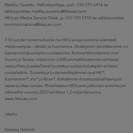
Markku Suvanto, Hallintojohtaja, puh. 010 570 6914 tai
sähköpostitse markku.suvanto@hkscan.com
HKScan Media Service Desk, p. 010 570 5700 tai sähköpostitse
communications@hkscan.com
110 vuoden kokemuksella me HKScanissa teemme elämästä
maistuvampaa – tänään ja huomenna. Strateginen tavoitteemme on
kasvaa monipuoliseksi ruokataloksi. Kotimarkkinoitamme ovat
Suomi ja Tanska, missä noin 3 600 ammattilaistamme valmistaa
vastuullista ja paikallisesti tuotettua ruokaa kuluttajien erilaisiin
ruokahetkiin. Tunnettuja tuotemerkkejämme ovat HK®,
Kariniemen®, Via® ja Rose®. Kehitämme ilmastoystävällisempää
tapaa tuottaa ruokaa. Pörssilistatun HKScanin jatkuvien toimintojen
liikevaihto vuonna 2023 oli lähes 1,2 miljardia euroa.
www.hkscan.com.
Jakelu:
Nasdaq Helsinki