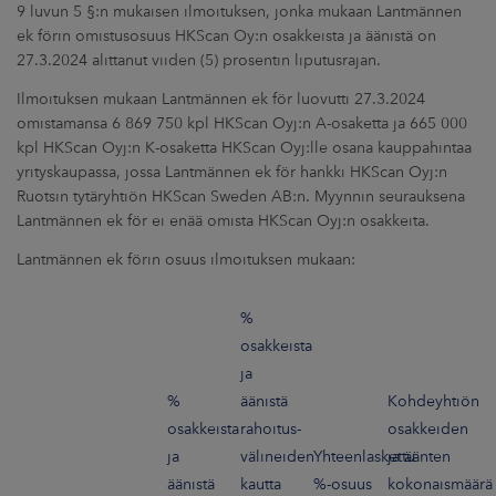
ARKKINAT
9 luvun 5 §:n mukaisen ilmoituksen, jonka mukaan Lantmännen
ek förin omistusosuus HKScan Oy:n osakkeista ja äänistä on
27.3.2024 alittanut viiden (5) prosentin liputusrajan.
RA
Ilmoituksen mukaan Lantmännen ek för luovutti 27.3.2024
omistamansa 6 869 750 kpl HKScan Oyj:n A-osaketta ja 665 000
UUTISHUONE
kpl HKScan Oyj:n K-osaketta HKScan Oyj:lle osana kauppahintaa
HTEYSTIEDOT
yrityskaupassa, jossa Lantmännen ek för hankki HKScan Oyj:n
Ruotsin tytäryhtiön HKScan Sweden AB:n. Myynnin seurauksena
Lantmännen ek för ei enää omista HKScan Oyj:n osakkeita.
Lantmännen ek förin osuus ilmoituksen mukaan:
%
osakkeista
ja
%
äänistä
Kohdeyhtiön
osakkeista
rahoitus-
osakkeiden
ja
välineiden
Yhteenlaskettu
ja äänten
äänistä
kautta
%-osuus
kokonaismäärä