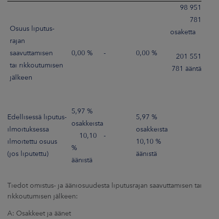
98 951
781
Osuus liputus-
osaketta
rajan
saavuttamisen
0,00 %
-
0,00 %
201 551
tai rikkoutumisen
781 ääntä
jälkeen
5,97 %
Edellisessä liputus-
5,97 %
osakkeista
ilmoituksessa
osakkeista
10,10
-
ilmoitettu osuus
10,10 %
%
(jos liputettu)
äänistä
äänistä
Tiedot omistus- ja ääniosuudesta liputusrajan saavuttamisen tai
rikkoutumisen jälkeen:
A: Osakkeet ja äänet