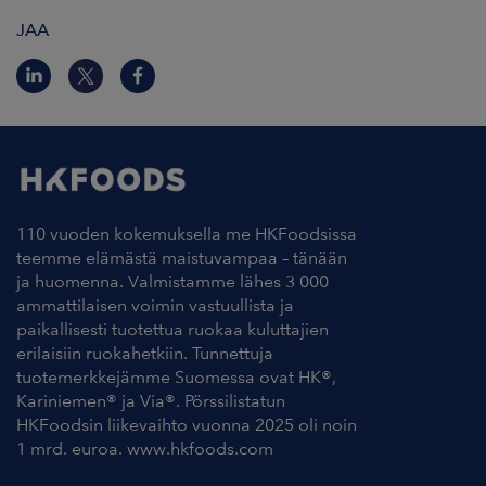
JAA
110 vuoden kokemuksella me HKFoodsissa
teemme elämästä maistuvampaa – tänään
ja huomenna. Valmistamme lähes 3 000
ammattilaisen voimin vastuullista ja
paikallisesti tuotettua ruokaa kuluttajien
erilaisiin ruokahetkiin. Tunnettuja
tuotemerkkejämme Suomessa ovat HK®,
Kariniemen® ja Via®. Pörssilistatun
HKFoodsin liikevaihto vuonna 2025 oli noin
1 mrd. euroa. www.hkfoods.com