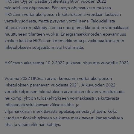
HKScan Oyj on päättänyt alentaa yhtiön vuoden 2022
ARKKINAT
taloudellista ohjeistusta. Päivitetyn ohjeistuksen mukaan
HKScanin vertailukelpoisen liiketuloksen arvioidaan laskevan
RA
vertailuvuodesta, mutta pysyvän voitollisena. Taloudellista
ohjeistusta on päätetty alentaa energiamarkkinoiden voimakkaasti
UUTISHUONE
muuttuneen tilanteen vuoksi. Energiamarkkinoiden epävarmuus
koskee kaikkia HKScanin kotimarkkinoita ja vaikuttaa konsernin
HTEYSTIEDOT
liiketulokseen suojaustoimista huolimatta.
HKScanin aikaisempi 10.2.2022 julkaistu ohjeistus vuodelle 2022
Vuonna 2022 HKScan arvioi konsernin vertailukelpoisen
liiketuloksen paranevan vuodesta 2021. Alkuvuoden 2022
vertailukelpoisen liiketuloksen arvioidaan olevan vertailukautta
heikompi yhtiön tuloskehitykseen voimakkaasti vaikuttavasta
inflaatiosta sekä kansainvälisestä liha- ja
viljamarkkinan merkittävästä epätasapainosta johtuen. Koko
vuoden tuloskehitykseen vaikuttaa merkittävästi kansainvälisen
liha- ja viljamarkkinan kehitys.