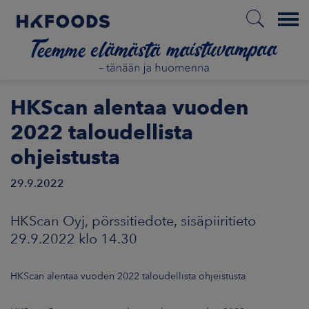
Menu
ETUSIVU
HKScan alentaa vuoden
2022 taloudellista
ohjeistusta
FI
29.9.2022
ETOA MEISTÄ
HKScan Oyj, pörssitiedote, sisäpiiritieto
29.9.2022 klo 14.30
STUULLISUUS
HKScan alentaa vuoden 2022 taloudellista ohjeistusta
JOITTAJAT