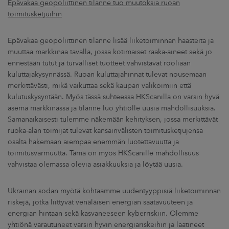
Epävakaa geopoliittinen tilanne tuo muutoksia ruoan
toimitusketjuihin
Epävakaa geopoliittinen tilanne lisää liiketoiminnan haasteita ja
muuttaa markkinaa tavalla, jossa kotimaiset raaka-aineet sekä jo
ennestään tutut ja turvalliset tuotteet vahvistavat rooliaan
kuluttajakysynnässä. Ruoan kuluttajahinnat tulevat nousemaan
merkittävästi, mikä vaikuttaa sekä kaupan valikoimiin että
kulutuskysyntään. Myös tässä suhteessa HKScanilla on varsin hyvä
asema markkinassa ja tilanne luo yhtiölle uusia mahdollisuuksia.
Samanaikaisesti tulemme näkemään kehityksen, jossa merkittävät
ruoka-alan toimijat tulevat kansainvälisten toimitusketjujensa
osalta hakemaan aiempaa enemmän luotettavuutta ja
toimitusvarmuutta. Tämä on myös HKScanille mahdollisuus
vahvistaa olemassa olevia asiakkuuksia ja löytää uusia.
Ukrainan sodan myötä kohtaamme uudentyyppisiä liiketoiminnan
riskejä, jotka liittyvät venäläisen energian saatavuuteen ja
energian hintaan sekä kasvaneeseen kyberriskiin. Olemme
yhtiönä varautuneet varsin hyvin energiariskeihin ja laatineet