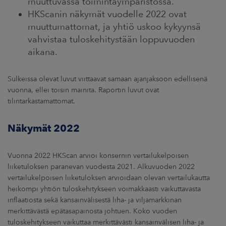
muuttuvassa toimintaympäristössä.
HKScanin näkymät vuodelle 2022 ovat
muuttumattomat, ja yhtiö uskoo kykyynsä
vahvistaa tuloskehitystään loppuvuoden
aikana.
Sulkeissa olevat luvut viittaavat samaan ajanjaksoon edellisenä
vuonna, ellei toisin mainita. Raportin luvut ovat
tilintarkastamattomat.
Näkymät 2022
Vuonna 2022 HKScan arvioi konsernin vertailukelpoisen
liiketuloksen paranevan vuodesta 2021. Alkuvuoden 2022
vertailukelpoisen liiketuloksen arvioidaan olevan vertailukautta
heikompi yhtiön tuloskehitykseen voimakkaasti vaikuttavasta
inflaatiosta sekä kansainvälisestä liha- ja viljamarkkinan
merkittävästä epätasapainosta johtuen. Koko vuoden
tuloskehitykseen vaikuttaa merkittävästi kansainvälisen liha- ja