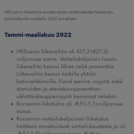
ARKKINAT
HKScanin liiketulos ennakoidusti vertailukautta heikompi,
RA
tulosnäkymä vuodelle 2022 ennallaan
Tammi-maaliskuu 2022
UUTISHUONE
HTEYSTIEDOT
HKScanin liikevaihto oli 437,2 (427,5)
miljoonaa euroa. Vertailukelpoisin luvuin
liikevaihto kasvoi lähes neljä prosenttia.
Liikevaihto kasvoi kaikilla yhtiön
kotimarkkinoilla. Food service -myynti sekä
aterioiden ja ateriakomponenttien
vähittäiskauppamyynti kasvoivat selvästi.
Konsernin liiketulos oli -8,9 (-1,1) miljoonaa
euroa.
Konsernin vertailukelpoinen liiketulos
heikkeni ennakoidusti vertailukaudesta ja oli
-8,5 (-1,1) miljoonaa euroa. Baltian