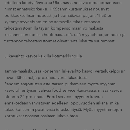
edelleen kiihdyttänyt sota Ukrainassa nostivat tuotantopanosten
hinnat ennätyskorkeiksi. HKScanin kustannukset nousivat
poikkeuksellisen nopeasti ja huomattavan paljon. Yhtiö ei
kyennyt myyntihintojen nostamisella eikä tuotannon
tehostamistoimilla täysin kompensoimaan voimakasta
kustannusten nousua huolimatta siitä, että myyntihintojen nosto ja
tuotannon tehostamistoimet olivat vertailukautta suuremmat.
Liikevaihto kasvoi kaikilla kotimarkkinoilla
Tammi-maaliskuussa konsernin liikevaihto kasvoi vertailukelpoisin
luvuin lähes neljä prosenttia vertailukaudesta.
Pandemiarajoitusten asteittaisen purkamisen myötä myynnin
kasvu oli erityisen vahvaa food service -kanavassa, missä kasvua
oli noin 22 prosenttia. Food service -myynnin kasvun
ennakoidaan vahvistuvan edelleen loppuvuoden aikana, mikä
tukee konsernin positiivista tuloskehitystä. Myös myyntihintojen
korotukset nostivat osaltaan liikevaihtoa.