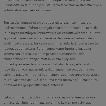
lihantuottajan talouden perusta. Tämä tarkoittaa väistämättä myös
kuluttajahintojen selvää nousua.
Toistaiseksi kriittisintä on ollut pyrkiä turvaamaan maatilojen
maksuvalmiutta. Siihen tuottajahintatasoon on vielä pitkä matka,
jolla myös maatilojen kannattavuus on vaadittavalla tasolla. Tästä
syystä aktiivinen keskustelu asiakkaiden kanssa kustannusten
siirtämiseksi eteenpäin ketjussa on merkittävässä roolissa myös
loppuvuoden aikana. Se on ainoa keino luoda jatkuvuutta
kotimaisen liharaaka-aineen ja ruoan tuotannolle, sillä
tämänhetkinen tuottajahintataso ei sitä nykyisillä
tuotantopanosten hinnoilla mahdollista. Uskon, että kaikki
ruokaketjun toimijat ymmärtävät tilanteen vakavuuden ja ovat
valmiita päätöksiin, joilla kotimainen ruoan tuotannon perusta ei
murru vaan vahvistuu. Uskon, että tämä on myös kuluttajien etu
epävakaassa geopoliittisessa tilanteessa.
Liiketoimintaympäristön muutoksia on nykytilanteessa vaikea
ennakoida. Siitä huolimatta uskomme kykyymme vahvistaa