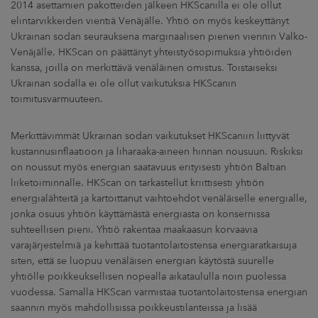
2014 asettamien pakotteiden jälkeen HKScanilla ei ole ollut
elintarvikkeiden vientiä Venäjälle. Yhtiö on myös keskeyttänyt
Ukrainan sodan seurauksena marginaalisen pienen viennin Valko-
Venäjälle. HKScan on päättänyt yhteistyösopimuksia yhtiöiden
kanssa, joilla on merkittävä venäläinen omistus. Toistaiseksi
Ukrainan sodalla ei ole ollut vaikutuksia HKScanin
toimitusvarmuuteen.
Merkittävimmät Ukrainan sodan vaikutukset HKScaniin liittyvät
kustannusinflaatioon ja liharaaka-aineen hinnan nousuun. Riskiksi
on noussut myös energian saatavuus erityisesti yhtiön Baltian
liiketoiminnalle. HKScan on tarkastellut kriittisesti yhtiön
energialähteitä ja kartoittanut vaihtoehdot venäläiselle energialle,
jonka osuus yhtiön käyttämästä energiasta on konsernissa
suhteellisen pieni. Yhtiö rakentaa maakaasun korvaavia
varajärjestelmiä ja kehittää tuotantolaitostensa energiaratkaisuja
siten, että se luopuu venäläisen energian käytöstä suurelle
yhtiölle poikkeuksellisen nopealla aikataululla noin puolessa
vuodessa. Samalla HKScan varmistaa tuotantolaitostensa energian
saannin myös mahdollisissa poikkeustilanteissa ja lisää