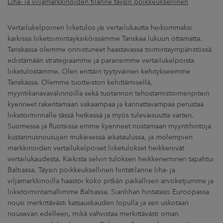
Liha- ja viljamarkkinoiden tilanne täysin poikkeuksellinen
Vertailukelpoinen liiketulos jäi vertailukautta heikommaksi
kaikissa liiketoimintayksiköissämme Tanskaa lukuun ottamatta.
Tanskassa olemme onnistuneet haastavassa toimintaympäristössä
edistämään strategiaamme ja paransimme vertailukelpoista
liiketulostamme. Olen erittäin tyytyväinen kehitykseemme
Tanskassa. Olemme tuotteiston kehittämisellä,
myyntikanavavalinnoilla sekä tuotannon tehostamistoimenpitein
kyenneet rakentamaan vakaampaa ja kannattavampaa perustaa
liiketoiminnalle tässä hetkessä ja myös tulevaisuutta varten.
Suomessa ja Ruotsissa emme kyenneet nostamaan myyntihintoja
kustannusnousujen mukaisessa aikataulussa, ja molempien
markkinoiden vertailukelpoiset liiketulokset heikkenivät
vertailukaudesta. Kaikista selvin tuloksen heikkeneminen tapahtui
Baltiassa. Täysin poikkeuksellinen hintatilanne liha- ja
viljamarkkinoilla haastoi koko pitkän paikallisen arvoketjumme ja
liiketoimintamallimme Baltiassa. Sianlihan hintataso Euroopassa
nousi merkittävästi katsauskauden lopulla ja sen uskotaan
nousevan edelleen, mikä vahvistaa merkittävästi oman