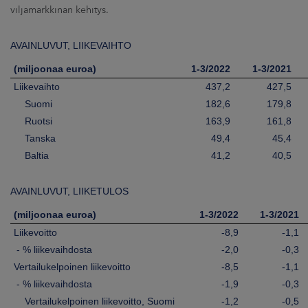
viljamarkkinan kehitys.
AVAINLUVUT, LIIKEVAIHTO
(miljoonaa euroa)
1-3/2022
1-3/2021
Liikevaihto
437,2
427,5
Suomi
182,6
179,8
Ruotsi
163,9
161,8
Tanska
49,4
45,4
Baltia
41,2
40,5
AVAINLUVUT, LIIKETULOS
(miljoonaa euroa)
1-3/2022
1-3/2021
Liikevoitto
-8,9
-1,1
- % liikevaihdosta
-2,0
-0,3
Vertailukelpoinen liikevoitto
-8,5
-1,1
- % liikevaihdosta
-1,9
-0,3
Vertailukelpoinen liikevoitto, Suomi
-1,2
-0,5