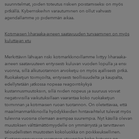
suunnitelmat, joiden toteutus riskien poistamiseksi on myös
pitkällä. Kyberriskeihin varautuminen on ollut vahvasti
agendallamme jo pidemmän aikaa.
Kotimaisen liharaaka-aineen saatavuuden turvaaminen on myös
kuluttajan etu
Merkittävin lähiajan riski kotimarkkinoillamme liittyy liharaaka-
aineen saatavuuteen erityisesti kuluvan vuoden lopulla ja ensi
vuonna, sillä alkutuotannon arvoketju on myös ajallisesti pitkä.
Ruokaketjun toimijoilta, erityisesti teollisuudelta ja kaupalta,
edellytetään jatkossa nopeaa reagointikykyä
kustannusmuutoksiin, sillä niiden nopeus ja suuruus voivat
negatiivisilla vaikutuksillaan vaarantaa koko ruokaketjun
toiminnan ja kotimaisen ruoan tuotannon. On oletettavaa, että
maailmanmarkkinoilla hyödykkeiden hintavaihtelut tulevat myös
tulevina vuosina olemaan aiempaa suurempia. Nyt käsillä olevan
muutoksen välttämättömyydelle on ymmärrystä ja tarvittavien
taloudellisten muutosten kokoluokka on poikkeuksellinen.
Kustannusnousujen vieminen eteenpäin koko ketjussa on