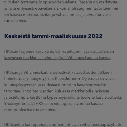
tuloskehitystämme loppuvuoden aikana. Ruoalla on merkitystä
aina ja erityisesti epävakaina aikoina. Strateginen tavoitteemme
on kasvaa monipuoliseksi ja vahvaa omistaja-arvoa luovaksi
ruokataloksi.
Keskeistä tammi-maaliskuussa 2022
HKScan laajenee kasviksista valmistettujen lisäarvotuotteiden
kasvavaan markkinaan yhteistyössä Vihannes-Laitilan kanssa
HKScan ja Vihannes-Laitila perustivat katsauskauden jälkeen
huhtikuussa yhteisyrityksen. Kasviskonttori Oy vastaa kasvavaan
kuluttajakysyntään ja uudistaa tuoreiden kasvistuotteiden
tarjontaa. Yhtiö tuo vuoden kuluessa markkinoille nykyistä
jalostetumpia käyttö- ja kypsennysvalmiita tuoreita kasvistuotteita.
Yhteistyö edistää HKScanin strategista tavoitetta kasvaa
monipuoliseksi ruokataloksi.
HKScanille kumppanuus Suomen johtavan vihanneskauppayhtiön