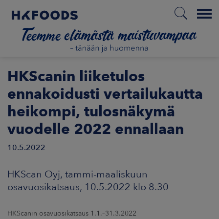
Menu
ETUSIVU
HKScanin liiketulos
ennakoidusti vertailukautta
heikompi, tulosnäkymä
FI
vuodelle 2022 ennallaan
10.5.2022
ETOA MEISTÄ
HKScan Oyj, tammi-maaliskuun
STUULLISUUS
osavuosikatsaus, 10.5.2022 klo 8.30
JOITTAJAT
HKScanin osavuosikatsaus 1.1.–31.3.2022