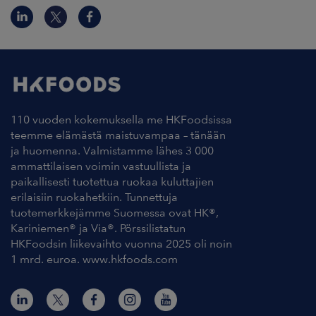
110 vuoden kokemuksella me HKFoodsissa
teemme elämästä maistuvampaa – tänään
ja huomenna. Valmistamme lähes 3 000
ammattilaisen voimin vastuullista ja
paikallisesti tuotettua ruokaa kuluttajien
erilaisiin ruokahetkiin. Tunnettuja
tuotemerkkejämme Suomessa ovat HK®,
Kariniemen® ja Via®. Pörssilistatun
HKFoodsin liikevaihto vuonna 2025 oli noin
1 mrd. euroa. www.hkfoods.com