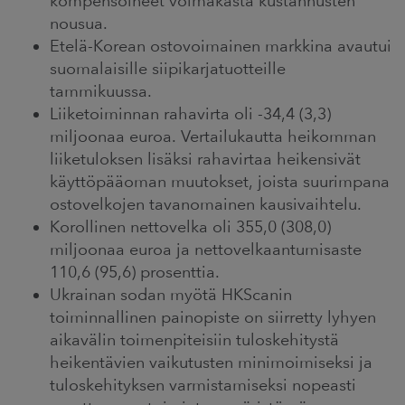
kompensoineet voimakasta kustannusten
nousua.
Etelä-Korean ostovoimainen markkina avautui
suomalaisille siipikarjatuotteille
tammikuussa.
Liiketoiminnan rahavirta oli -34,4 (3,3)
miljoonaa euroa. Vertailukautta heikomman
liiketuloksen lisäksi rahavirtaa heikensivät
käyttöpääoman muutokset, joista suurimpana
ostovelkojen tavanomainen kausivaihtelu.
Korollinen nettovelka oli 355,0 (308,0)
miljoonaa euroa ja nettovelkaantumisaste
110,6 (95,6) prosenttia.
Ukrainan sodan myötä HKScanin
toiminnallinen painopiste on siirretty lyhyen
aikavälin toimenpiteisiin tuloskehitystä
heikentävien vaikutusten minimoimiseksi ja
tuloskehityksen varmistamiseksi nopeasti