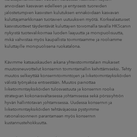
arvioidaan kasvavan edelleen ja erityisesti tuoreiden
jalostetumpien kasvisten kulutuksen ennakoidaan kasvavan
kuluttajamarkkinaan tuotavien uutuuksien myötä. Korkealaatuiset
kasvistuotteet täydentävät kuluttajien toivomalla tavalla HKScanin
nykyistä tuotevalikoimaa luoden laajuutta ja monipuolisuutta,
mikä vahvistaa myös kaupallista toimintaamme ja rooliamme
kuluttajille monipuolisena ruokatalona.
Kävimme katsauskauden aikana yhteistoimintalain mukaiset
muutosneuvottelut konsernin toimintamallin kehittämiseksi. Tehty
muutos selkeyttää konsernitoimintojen ja liiketoimintayksiköiden
välistä työnjakoa entisestään. Muutos painottaa
liiketoimintayksiköiden tulosvastuuta ja konsernin roolia
strategian kokonaisvaltaisessa johtamisessa sekä pörssiyhtiön
hyvän hallintotavan johtamisessa. Uudessa konsernin ja
liiketoimintayksiköiden tehtäväjaossa pystyimme
rationalisoinnein parantamaan myös konsernin
kustannustehokkuutta.