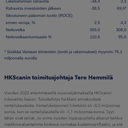
Liiketoiminnan rahavirta
-34,4
3,3
Rahavirta investointien jälkeen
-38,5
69,6*
Sitoutuneen pääoman tuotto (ROCE)
ennen veroja, %
2,5
4,3
Nettovelka
355,0
308,0
Nettovelkaantumisaste %
110,6
95,6
* Sisältää Vantaan kiinteistön (tontti ja rakennukset) myynnin 76,1
miljoonalla eurolla.
HKScanin toimitusjohtaja Tero Hemmilä
Vuoden 2022 ensimmäisellä vuosineljänneksellä HKScanin
liikevaihto kasvoi. Tuloskehitys heikkeni ennakoidusti
vertailukaudesta. Vertailukelpoinen liiketulos oli -8,5 miljoonaa
euroa, kun se vertailukaudella oli -1,1 miljoonaa euroa. Syyt
tähän ovat selvät. Jo viime vuoden loppupuolella alkanut kaikkia
markkina-alueitamme koskeva voimakas kustannusinflaatio, ja sitä