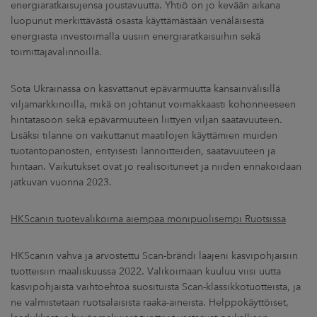
energiaratkaisujensa joustavuutta. Yhtiö on jo kevään aikana
luopunut merkittävästä osasta käyttämästään venäläisestä
energiasta investoimalla uusiin energiaratkaisuihin sekä
toimittajavalinnoilla.
Sota Ukrainassa on kasvattanut epävarmuutta kansainvälisillä
viljamarkkinoilla, mikä on johtanut voimakkaasti kohonneeseen
hintatasoon sekä epävarmuuteen liittyen viljan saatavuuteen.
Lisäksi tilanne on vaikuttanut maatilojen käyttämien muiden
tuotantopanosten, erityisesti lannoitteiden, saatavuuteen ja
hintaan. Vaikutukset ovat jo realisoituneet ja niiden ennakoidaan
jatkuvan vuonna 2023.
HKScanin tuotevalikoima aiempaa monipuolisempi Ruotsissa
HKScanin vahva ja arvostettu Scan-brändi laajeni kasvipohjaisiin
tuotteisiin maaliskuussa 2022. Valikoimaan kuuluu viisi uutta
kasvipohjaista vaihtoehtoa suosituista Scan-klassikkotuotteista, ja
ne valmistetaan ruotsalaisista raaka-aineista. Helppokäyttöiset,