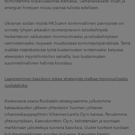
toimintamme kilpailuasemaa Baltiassa. Samanaikaisesti viljan ja
energian hintojen nousu painaa tulosta edelleen.
Ukrainan sodan myötä HKScanin toiminnallinen painopiste on
siirretty lyhyen aikavälin toimenpiteisiin tuloskehitystä
heikentävien vaikutusten minimoimiseksi ja tuloskehityksen
varmistamiseksi nopeasti muuttuvassa toimintaympäristössä. Tämä
sisältää määrätietoista työtä kustannusten siirtämiseksi ketjussa
eteenpäin myyntihintoihin samalla, kun kustannusten
suunnitelmallinen hallinta korostuu.
Laajeneminen kasviksiin tukee strategista matkaa monipuoliseksi
ruokataloksi
Keskeisenä osana Ruokatalo-strategiaamme julkistimme
katsauskauden jälkeen yhteistyön Suomen johtavan
vihanneskauppayhtiön Vihannes-Laitila Oy:n kanssa. Perustimme
yhteisyrityksen, Kasviskonttori Oy:n, kehittämään ja tuomaan
markkinaan jalostettuja tuoreita kasviksia. Uudet tuotteet tuodaan
kuluttajamarkkinaan vuoden kuluessa. Kasvisten käytön