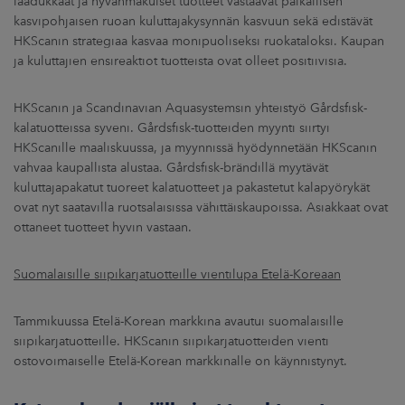
laadukkaat ja hyvänmakuiset tuotteet vastaavat paikallisen
kasvipohjaisen ruoan kuluttajakysynnän kasvuun sekä edistävät
HKScanin strategiaa kasvaa monipuoliseksi ruokataloksi. Kaupan
ja kuluttajien ensireaktiot tuotteista ovat olleet positiivisia.
HKScanin ja Scandinavian Aquasystemsin yhteistyö Gårdsfisk-
kalatuotteissa syveni. Gårdsfisk-tuotteiden myynti siirtyi
HKScanille maaliskuussa, ja myynnissä hyödynnetään HKScanin
vahvaa kaupallista alustaa. Gårdsfisk-brändillä myytävät
kuluttajapakatut tuoreet kalatuotteet ja pakastetut kalapyörykät
ovat nyt saatavilla ruotsalaisissa vähittäiskaupoissa. Asiakkaat ovat
ottaneet tuotteet hyvin vastaan.
Suomalaisille siipikarjatuotteille vientilupa Etelä-Koreaan
Tammikuussa Etelä-Korean markkina avautui suomalaisille
siipikarjatuotteille. HKScanin siipikarjatuotteiden vienti
ostovoimaiselle Etelä-Korean markkinalle on käynnistynyt.