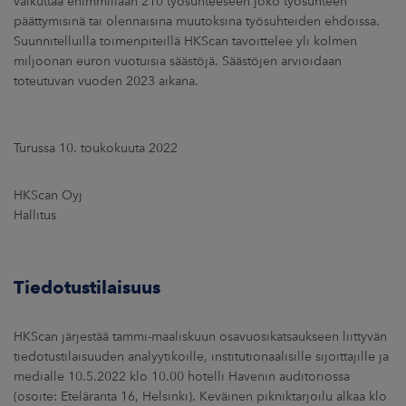
vaikuttaa enimmillään 210 työsuhteeseen joko työsuhteen
päättymisinä tai olennaisina muutoksina työsuhteiden ehdoissa.
Suunnitelluilla toimenpiteillä HKScan tavoittelee yli kolmen
miljoonan euron vuotuisia säästöjä. Säästöjen arvioidaan
toteutuvan vuoden 2023 aikana.
Turussa 10. toukokuuta 2022
HKScan Oyj
Hallitus
Tiedotustilaisuus
HKScan järjestää tammi-maaliskuun osavuosikatsaukseen liittyvän
tiedotustilaisuuden analyytikoille, institutionaalisille sijoittajille ja
medialle 10.5.2022 klo 10.00 hotelli Havenin auditoriossa
(osoite: Eteläranta 16, Helsinki). Keväinen pikniktarjoilu alkaa klo