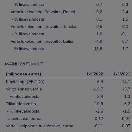
- % liikevaihdosta
-0,7
-0,3
Vertailukelpoinen liikevoitto, Ruotsi
0,2
2,4
- % liikevaihdosta
0,1
1,5
Vertailukelpoinen liikevoitto, Tanska
0,5
0,0
- % liikevaihdosta
1,0
-0,1
Vertailukelpoinen liikevoitto, Baltia
-4,9
0,7
- % liikevaihdosta
-11,8
1,7
AVAINLUVUT, MUUT
(miljoonaa euroa)
1-3/2022
1-3/2021
Käyttökate (EBITDA)
5,9
14,7
Voitto ennen veroja
-10,7
-5,7
- % liikevaihdosta
-2,4
-1,3
Tilikauden voitto
-10,9
-6,2
- % liikevaihdosta
-2,5
-1,5
Tulos/osake, euroa
-0,12
-0,07
Vertailukelpoinen tulos/osake, euroa
-0,11
-0,07