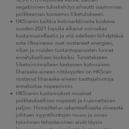
negatiivinen tuloskehitys aiheutti suurimman
poikkeaman konsernin liiketulokseen.
HKScanin kaikkia kotimarkkinoita koskeva
vuoden 2021 lopulla alkanut voimakas
kustannusinflaatio ja sitä edelleen kiihdyttävä
sota Ukrainassa ovat nostaneet energian,
viljan ja muiden tuotantopanosten hinnat
ennätyksellisen korkeiksi. Turvatakseen
liiketoiminnalleen keskeisen kotimaisen
liharaaka-aineen riittävyyden on HKScan
nostanut liharaaka-aineen tuottajahintoja
ennakoitua nopeammin.
HKScanin kustannukset nousivat
poikkeuksellisen nopeasti ja huomattavan
paljon. Hinnoittelun rakenteellisesta viiveestä
johtuen myyntihintojen nousu ja oman
toiminnan tehostaminen eivät täysin