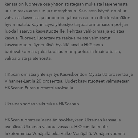
kanssa on luonteva osa yhtiön strategian mukaista laajenemista
uusiin raaka-aineisiin ja tuoteryhmiin. Kasvisten käyttö on ollut
vahvassa kasvussa ja tuotteiden jalostusaste on ollut keskimäärin
hyvin matala. Käynnistyvä yhteistyö tarjoaa erinomaisen pohjan
luoda lisäarvoa kasvistuotteille, kehittää valikoimaa ja edistää
kasvua. Tuoreet, luotettavista raaka-aineista valmistetut
kasvistuotteet täydentävät hyvällä tavalla HKScanin
tuotevalikoimaa, joka koostuu monipuolisista lihatuotteista,
välipaloista ja aterioista.
HKScan omistaa yhteisyritys Kasviskonttori Oy:stä 80 prosenttia ja
Vihannes-Laitila 20 prosenttia. Uudet kasvistuotteet valmistetaan
HKScanin Euran tuotantolaitoksella.
Ukrainan sodan vaikutuksia HKScaniin
HKScan tuomitsee Venäjän hyökkäyksen Ukrainan kansaa ja
itsenäistä Ukrainan valtiota vastaan. HKScanilla ei ole
liiketoimintaa Venäjällä eikä Valko-Venäjällä. Venäjän vuonna