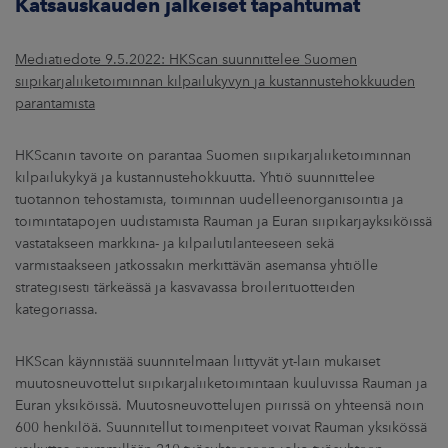
Katsauskauden jälkeiset tapahtumat
Mediatiedote 9.5.2022: HKScan suunnittelee Suomen
siipikarjaliiketoiminnan kilpailukyvyn ja kustannustehokkuuden
parantamista
HKScanin tavoite on parantaa Suomen siipikarjaliiketoiminnan
kilpailukykyä ja kustannustehokkuutta. Yhtiö suunnittelee
tuotannon tehostamista, toiminnan uudelleenorganisointia ja
toimintatapojen uudistamista Rauman ja Euran siipikarjayksiköissä
vastatakseen markkina- ja kilpailutilanteeseen sekä
varmistaakseen jatkossakin merkittävän asemansa yhtiölle
strategisesti tärkeässä ja kasvavassa broilerituotteiden
kategoriassa.
HKScan käynnistää suunnitelmaan liittyvät yt-lain mukaiset
muutosneuvottelut siipikarjaliiketoimintaan kuuluvissa Rauman ja
Euran yksiköissä. Muutosneuvottelujen piirissä on yhteensä noin
600 henkilöä. Suunnitellut toimenpiteet voivat Rauman yksikössä