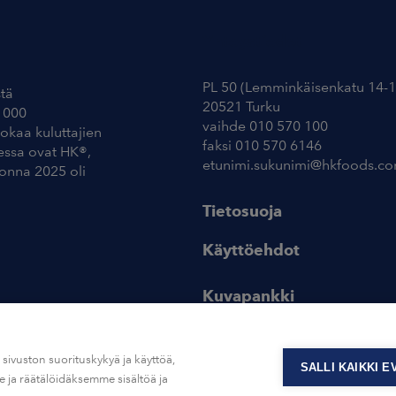
Yhteystiedot
PL 50 (Lemminkäisenkatu 14-1
tä
20521 Turku
 000
vaihde 010 570 100
uokaa kuluttajien
faksi 010 570 6146
essa ovat HK®,
etunimi.sukunimi@hkfoods.c
uonna 2025 oli
Tietosuoja
Käyttöehdot
Kuvapankki
ivuston suorituskykyä ja käyttöä,
SALLI KAIKKI 
ja räätälöidäksemme sisältöä ja