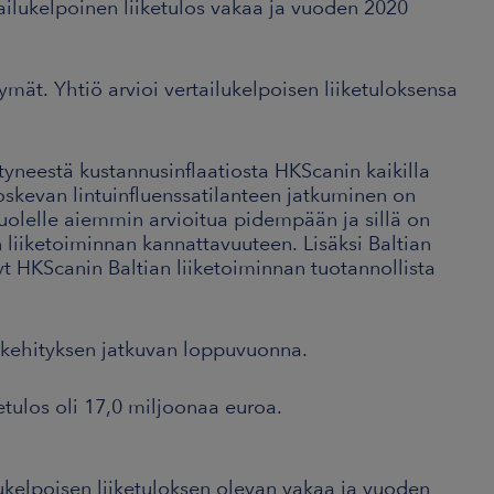
ilukelpoinen liiketulos vakaa ja vuoden 2020
ät. Yhtiö arvioi vertailukelpoisen liiketuloksensa
yneestä kustannusinflaatiosta HKScanin kaikilla
oskevan lintuinfluenssatilanteen jatkuminen on
puolelle aiemmin arvioitua pidempään ja sillä on
 liiketoiminnan kannattavuuteen. Lisäksi Baltian
 HKScanin Baltian liiketoiminnan tuotannollista
skehityksen jatkuvan loppuvuonna.
tulos oli 17,0 miljoonaa euroa.
ukelpoisen liiketuloksen olevan vakaa ja vuoden