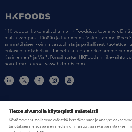
110 vuoden kokemuksella me HKFoodsissa teemme elämäs
maistuvampaa – tänään ja huomenna. Valmistamme lähes 3
ammattilaisen voimin vastuullista ja paikallisesti tuotettua r
erilaisiin ruokahetkiin. Tunnettuja tuotemerkkejämme Suom
Kariniemen® ja Via®. Pörssilistatun HKFoodsin liikevaihto v
noin 1 mrd. euroa. www.hkfoods.com
Tietoa sivustolla käytetyistä evästeistä
Käytämme sivustollamme evästeitä kerätäksemme ja analysoidaksemme s
© HKFoods 2026
tarjotaksemme sosiaalisen median ominaisuuksia sekä parantaaksemme 