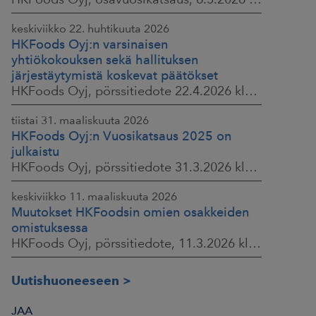
keskiviikko 22. huhtikuuta 2026
HKFoods Oyj:n varsinaisen
yhtiökokouksen sekä hallituksen
järjestäytymistä koskevat päätökset
HKFoods Oyj, pörssitiedote 22.4.2026 klo 14.45
tiistai 31. maaliskuuta 2026
HKFoods Oyj:n Vuosikatsaus 2025 on
julkaistu
HKFoods Oyj, pörssitiedote 31.3.2026 klo 14.00
keskiviikko 11. maaliskuuta 2026
Muutokset HKFoodsin omien osakkeiden
omistuksessa
HKFoods Oyj, pörssitiedote, 11.3.2026 klo 15.00
Uutishuoneeseen
JAA