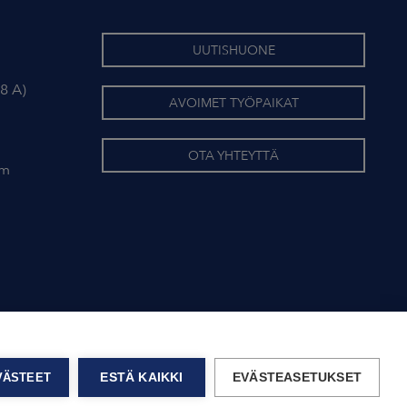
UUTISHUONE
8 A)
AVOIMET TYÖPAIKAT
OTA YHTEYTTÄ
om
EVÄSTEET
ESTÄ KAIKKI
EVÄSTEASETUKSET