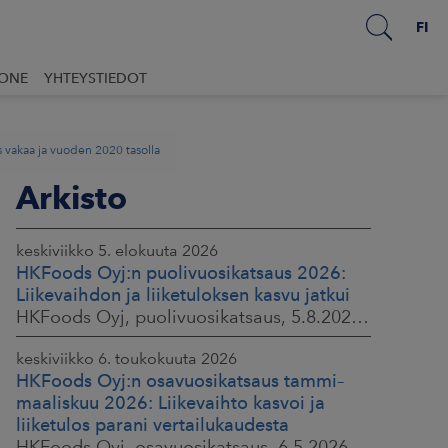
FI
UONE
YHTEYSTIEDOT
 vakaa ja vuoden 2020 tasolla
Arkisto
keskiviikko 5. elokuuta 2026
HKFoods Oyj:n puolivuosikatsaus 2026:
Liikevaihdon ja liiketuloksen kasvu jatkui
HKFoods Oyj, puolivuosikatsaus, 5.8.2026 klo 8.30
keskiviikko 6. toukokuuta 2026
HKFoods Oyj:n osavuosikatsaus tammi–
maaliskuu 2026: Liikevaihto kasvoi ja
liiketulos parani vertailukaudesta
HKFoods Oyj, osavuosikatsaus, 6.5.2026 klo 8.30