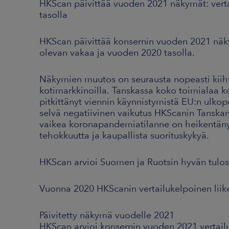
HKScan päivittää vuoden 2021 näkymät: verta
tasolla
HKScan päivittää konsernin vuoden 2021 näkym
olevan vakaa ja vuoden 2020 tasolla.
Näkymien muutos on seurausta nopeasti kiiht
kotimarkkinoilla. Tanskassa koko toimialaa k
pitkittänyt viennin käynnistymistä EU:n ulko
selvä negatiivinen vaikutus HKScanin Tanskan
vaikea koronapandemiatilanne on heikentänyt
tehokkuutta ja kaupallista suorituskykyä.
HKScan arvioi Suomen ja Ruotsin hyvän tulo
Vuonna 2020 HKScanin vertailukelpoinen liike
Päivitetty näkymä vuodelle 2021
HKScan arvioi konsernin vuoden 2021 vertail