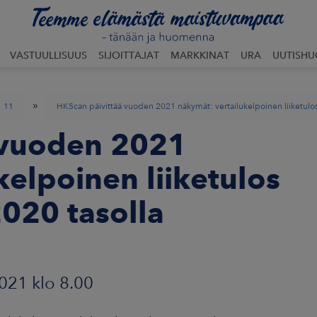
VASTUULLISUUS
SIJOITTAJAT
MARKKINAT
URA
UUTISH
»
11
HKScan päivittää vuoden 2021 näkymät: vertailukelpoinen liiketulos
 vuoden 2021
kelpoinen liiketulos
020 tasolla
2021 klo 8.00