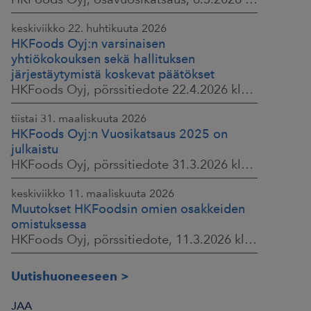
keskiviikko 22. huhtikuuta 2026
HKFoods Oyj:n varsinaisen
yhtiökokouksen sekä hallituksen
järjestäytymistä koskevat päätökset
HKFoods Oyj, pörssitiedote 22.4.2026 klo 14.45
tiistai 31. maaliskuuta 2026
HKFoods Oyj:n Vuosikatsaus 2025 on
julkaistu
HKFoods Oyj, pörssitiedote 31.3.2026 klo 14.00
keskiviikko 11. maaliskuuta 2026
Muutokset HKFoodsin omien osakkeiden
omistuksessa
HKFoods Oyj, pörssitiedote, 11.3.2026 klo 15.00
Uutishuoneeseen
JAA