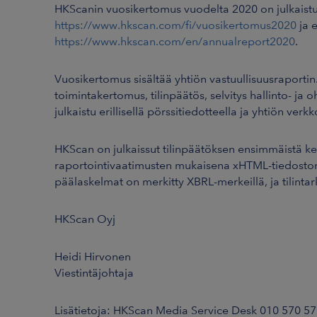
HKScanin vuosikertomus vuodelta 2020 on julkaist
https://www.hkscan.com/fi/vuosikertomus2020
ja 
https://www.hkscan.com/en/annualreport2020
.
Vuosikertomus sisältää yhtiön vastuullisuusraporti
toimintakertomus, tilinpäätös, selvitys hallinto- ja 
julkaistu erillisellä pörssitiedotteella ja yhtiön verkk
HKScan on julkaissut tilinpäätöksen ensimmäistä k
raportointivaatimusten mukaisena xHTML-tiedoston
päälaskelmat on merkitty XBRL-merkeillä, ja tilinta
HKScan Oyj
Heidi Hirvonen
Viestintäjohtaja
Lisätietoja: HKScan Media Service Desk 010 570 5