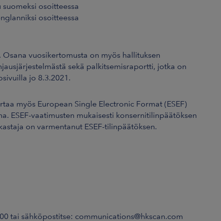
u suomeksi osoitteessa
englanniksi osoitteessa
n. Osana vuosikertomusta on myös hallituksen
ohjausjärjestelmästä sekä palkitsemisraportti, jotka on
osivuilla jo 8.3.2021.
ertaa myös European Single Electronic Format (ESEF)
a. ESEF-vaatimusten mukaisesti konsernitilinpäätöksen
rkastaja on varmentanut ESEF-tilinpäätöksen.
700 tai sähköpostitse: communications@hkscan.com