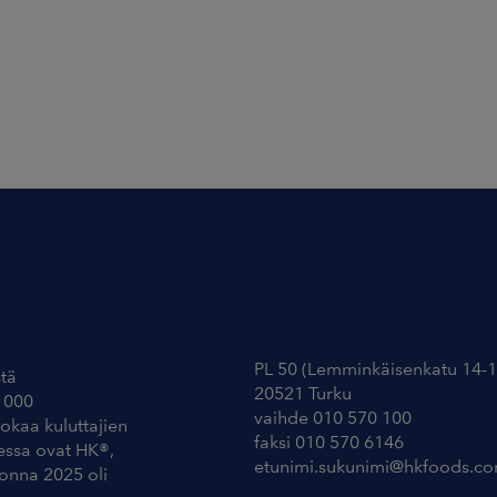
Yhteystiedot
PL 50 (Lemminkäisenkatu 14-1
tä
20521 Turku
 000
vaihde 010 570 100
uokaa kuluttajien
faksi 010 570 6146
essa ovat HK®,
etunimi.sukunimi@hkfoods.c
uonna 2025 oli