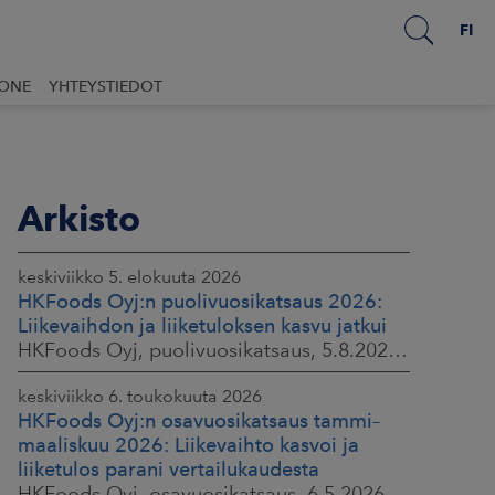
FI
UONE
YHTEYSTIEDOT
Arkisto
keskiviikko 5. elokuuta 2026
HKFoods Oyj:n puolivuosikatsaus 2026:
Liikevaihdon ja liiketuloksen kasvu jatkui
HKFoods Oyj, puolivuosikatsaus, 5.8.2026 klo 8.30
keskiviikko 6. toukokuuta 2026
HKFoods Oyj:n osavuosikatsaus tammi–
maaliskuu 2026: Liikevaihto kasvoi ja
liiketulos parani vertailukaudesta
HKFoods Oyj, osavuosikatsaus, 6.5.2026 klo 8.30