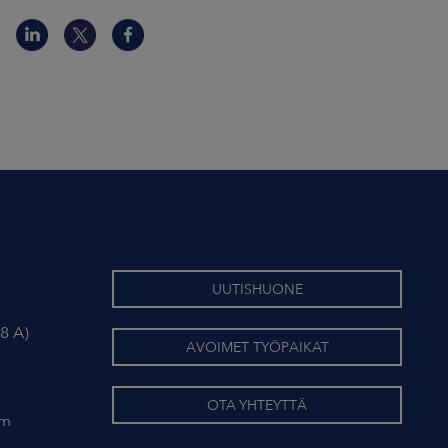
UUTISHUONE
8 A)
AVOIMET TYÖPAIKAT
OTA YHTEYTTÄ
om