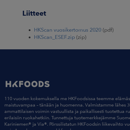
Liitteet
HKScan vuosikertomus 2020
(pdf)
HKScan_ESEF.zip
(zip)
110 vuoden kokemuksella me HKFoodsissa teemme elämäs
maistuvampaa – tänään ja huomenna. Valmistamme lähes 3
ammattilaisen voimin vastuullista ja paikallisesti tuotettua r
erilaisiin ruokahetkiin. Tunnettuja tuotemerkkejämme Suom
Kariniemen® ja Via®. Pörssilistatun HKFoodsin liikevaihto v