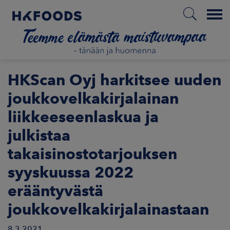
Menu
ETUSIVU
HKScan Oyj harkitsee uuden
joukkovelkakirjalainan
liikkeeseenlaskua ja
FI
julkistaa
takaisinostotarjouksen
ETOA MEISTÄ
syyskuussa 2022
STUULLISUUS
erääntyvästä
joukkovelkakirjalainastaan
JOITTAJAT
8.3.2021