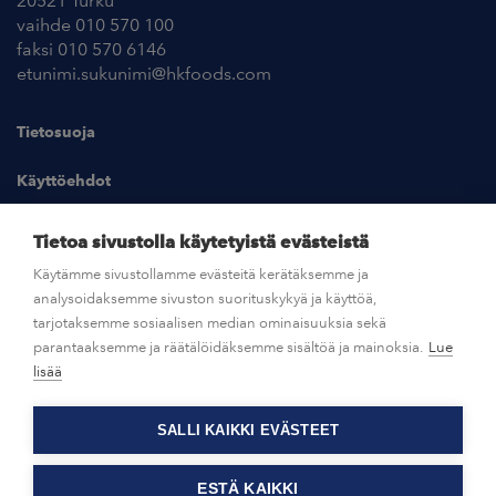
20521 Turku
vaihde 010 570 100
faksi 010 570 6146
etunimi.sukunimi@hkfoods.com
Tietosuoja
Käyttöehdot
Kuvapankki
Tietoa sivustolla käytetyistä evästeistä
Käytämme sivustollamme evästeitä kerätäksemme ja
analysoidaksemme sivuston suorituskykyä ja käyttöä,
UUTISHUONE
tarjotaksemme sosiaalisen median ominaisuuksia sekä
parantaaksemme ja räätälöidäksemme sisältöä ja mainoksia.
Lue
AVOIMET TYÖPAIKAT
lisää
SALLI KAIKKI EVÄSTEET
OTA YHTEYTTÄ
ESTÄ KAIKKI