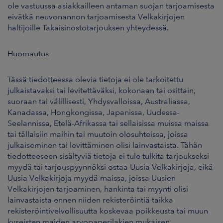
ole vastuussa asiakkailleen antaman suojan tarjoamisesta
eivätkä neuvonannon tarjoamisesta Velkakirjojen
haltijoille Takaisinostotarjouksen yhteydessä.
Huomautus
Tässä tiedotteessa olevia tietoja ei ole tarkoitettu
julkaistavaksi tai levitettäväksi, kokonaan tai osittain,
suoraan tai välillisesti, Yhdysvalloissa, Australiassa,
Kanadassa, Hongkongissa, Japanissa, Uudessa-
Seelannissa, Etelä-Afrikassa tai sellaisissa muissa maissa
tai tällaisiin maihin tai muutoin olosuhteissa, joissa
julkaiseminen tai levittäminen olisi lainvastaista. Tähän
tiedotteeseen sisältyviä tietoja ei tule tulkita tarjoukseksi
myydä tai tarjouspyynnöksi ostaa Uusia Velkakirjoja, eikä
Uusia Velkakirjoja myydä maissa, joissa Uusien
Velkakirjojen tarjoaminen, hankinta tai myynti olisi
lainvastaista ennen niiden rekisteröintiä taikka
rekisteröintivelvollisuutta koskevaa poikkeusta tai muun
kyseisten maiden arvopaperilakien mukaisen