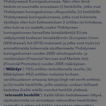
Yhdistyneessä Kuningaskunnassa. Näin ollen tämä
tiedote on suunnattu ainoastaan (i) henkilöille, jotka ovat
Yhdistyneen kuningaskunnan ulkopuolella, (ii) henkilöille
Yhdistyneessä kuningaskunnassa, jotka ovat kokeneita
sijoittajia siten kuin Esiteasetuksen 2 artiklan (e) kohdassa,
siten kuin se on saatettu osaksi Yhdistyneen
kuningaskunnan kansallista lainsäädäntöä EU:sta
vetäytymistä koskevan lainsäädännön (European Union
(Withdrawal) Act 2018) mukaisesti ja jotka ovat myös (a)
ammattimaista kokemusta sijoittamisesta Yhdistyneen
kuningaskunnan vuoden 2000 rahoituspalvelu- ja
markkinalain (Financial Services and Markets Act)
(Financial Promotion) vuoden 2005 määräyksen
("
Määräys
") 19(5) artiklan tarkoittamalla tavalla, (b)
Määräyksen 49(2) artiklan mukaisia korkean
varallisuustason omaavia tahoja (high net worth entities)
ja (iii) muille henkilöille, joille asiakirja voidaan laillisesti
tiedottaa (kaikki edellä mainitut henkilöt yhdessä,
"
relevantit henkilöt
"). Kaikki tähän tiedotteeseen liittyvä
sijoitustoiminta on ainoastaan relevanttien henkilöiden
saatavilla ja siihen ryhdytään ainoastaan relevanttien