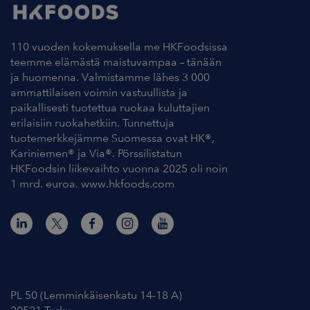
110 vuoden kokemuksella me HKFoodsissa
teemme elämästä maistuvampaa – tänään
ja huomenna. Valmistamme lähes 3 000
ammattilaisen voimin vastuullista ja
paikallisesti tuotettua ruokaa kuluttajien
erilaisiin ruokahetkiin. Tunnettuja
tuotemerkkejämme Suomessa ovat HK®,
Kariniemen® ja Via®. Pörssilistatun
HKFoodsin liikevaihto vuonna 2025 oli noin
1 mrd. euroa. www.hkfoods.com
Yhteystiedot
PL 50 (Lemminkäisenkatu 14-18 A)