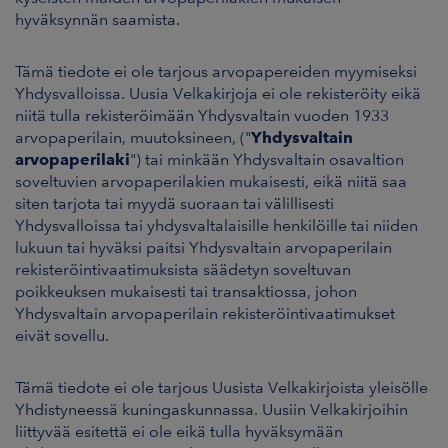
hyväksynnän saamista.
Tämä tiedote ei ole tarjous arvopapereiden myymiseksi
Yhdysvalloissa. Uusia Velkakirjoja ei ole rekisteröity eikä
niitä tulla rekisteröimään Yhdysvaltain vuoden 1933
arvopaperilain, muutoksineen, ("
Yhdysvaltain
arvopaperilaki
") tai minkään Yhdysvaltain osavaltion
soveltuvien arvopaperilakien mukaisesti, eikä niitä saa
siten tarjota tai myydä suoraan tai välillisesti
Yhdysvalloissa tai yhdysvaltalaisille henkilöille tai niiden
lukuun tai hyväksi paitsi Yhdysvaltain arvopaperilain
rekisteröintivaatimuksista säädetyn soveltuvan
poikkeuksen mukaisesti tai transaktiossa, johon
Yhdysvaltain arvopaperilain rekisteröintivaatimukset
eivät sovellu.
Tämä tiedote ei ole tarjous Uusista Velkakirjoista yleisölle
Yhdistyneessä kuningaskunnassa. Uusiin Velkakirjoihin
liittyvää esitettä ei ole eikä tulla hyväksymään