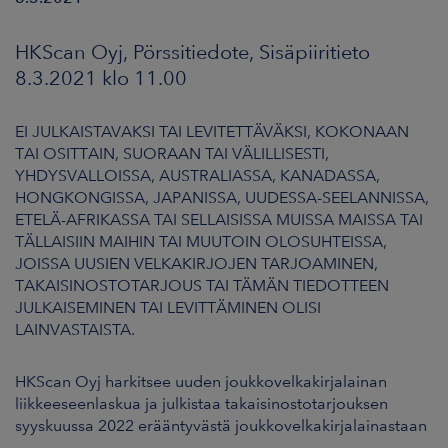
ARKKINAT
HKScan Oyj, Pörssitiedote, Sisäpiiritieto
RA
8.3.2021 klo 11.00
UUTISHUONE
EI JULKAISTAVAKSI TAI LEVITETTÄVÄKSI, KOKONAAN
TAI OSITTAIN, SUORAAN TAI VÄLILLISESTI,
HTEYSTIEDOT
YHDYSVALLOISSA, AUSTRALIASSA, KANADASSA,
HONGKONGISSA, JAPANISSA, UUDESSA-SEELANNISSA,
ETELÄ-AFRIKASSA TAI SELLAISISSA MUISSA MAISSA TAI
TÄLLAISIIN MAIHIN TAI MUUTOIN OLOSUHTEISSA,
JOISSA UUSIEN VELKAKIRJOJEN TARJOAMINEN,
TAKAISINOSTOTARJOUS TAI TÄMÄN TIEDOTTEEN
JULKAISEMINEN TAI LEVITTÄMINEN OLISI
LAINVASTAISTA.
HKScan Oyj harkitsee uuden joukkovelkakirjalainan
liikkeeseenlaskua ja julkistaa takaisinostotarjouksen
syyskuussa 2022 erääntyvästä joukkovelkakirjalainastaan