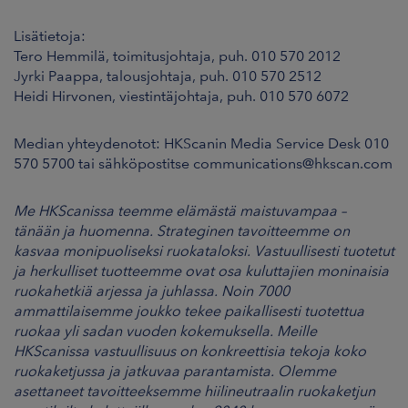
Lisätietoja
:
Tero Hemmilä, toimitusjohtaja, puh. 010 570 2012
Jyrki Paappa, talousjohtaja, puh. 010 570 2512
Heidi Hirvonen, viestintäjohtaja, puh. 010 570 6072
Median yhteydenotot: HKScanin Media Service Desk 010
570 5700 tai sähköpostitse communications@hkscan.com
Me HKScanissa teemme elämästä maistuvampaa –
tänään ja huomenna. Strateginen tavoitteemme on
kasvaa monipuoliseksi ruokataloksi. Vastuullisesti tuotetut
ja herkulliset tuotteemme ovat osa kuluttajien moninaisia
ruokahetkiä arjessa ja juhlassa. Noin 7000
ammattilaisemme joukko tekee paikallisesti tuotettua
ruokaa yli sadan vuoden kokemuksella. Meille
HKScanissa vastuullisuus on konkreettisia tekoja koko
ruokaketjussa ja jatkuvaa parantamista. Olemme
asettaneet tavoitteeksemme hiilineutraalin ruokaketjun