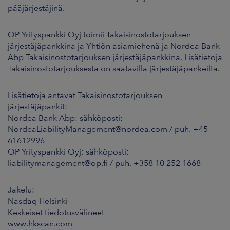
pääjärjestäjinä.
OP Yrityspankki Oyj toimii Takaisinostotarjouksen
järjestäjäpankkina ja Yhtiön asiamiehenä ja Nordea Bank
Abp Takaisinostotarjouksen järjestäjäpankkina. Lisätietoja
Takaisinostotarjouksesta on saatavilla järjestäjäpankeilta.
Lisätietoja antavat Takaisinostotarjouksen
järjestäjäpankit:
Nordea Bank Abp: sähköposti:
NordeaLiabilityManagement@nordea.com / puh. +45
61612996
OP Yrityspankki Oyj: sähköposti:
liabilitymanagement@op.fi / puh. +358 10 252 1668
Jakelu:
Nasdaq Helsinki
Keskeiset tiedotusvälineet
www.hkscan.com