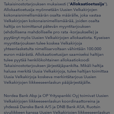
Takaisinostotarjouksen mukaisesti ("
Allokaatioetusija
").
Allokaatioetusija myönnetään Uusien Velkakirjojen
kokonaisnimellismäärän osalta määrälle, joka vastaa
Velkakirjojen kokonaisnimellismäärää, joiden osalta
haltija on toimittanut pätevän myyntitarjouksen
(ehdollisena mahdolliselle pro rata -korjaukselle) ja
pyytänyt myös Uusien Velkakirjojen allokaatiota. Kyseisen
myyntitarjouksen tulee koskea Velkakirjoja
yhteenlasketulta nimellisarvoltaan vähintään 100.000
euron määrästä. Allokaatioetusijan saamiseksi haltijan
tulee pyytää henkilökohtainen allokaatiokoodi
Takaisinostotarjouksen järjestäjäpankilta. Mikäli haltija
haluaa merkitä Uusia Velkakirjoja, tulee haltijan toimittaa
Uusia Velkakirjoja koskeva merkintätarjous Uusien
Velkakirjojen liikkeeseenlaskun pääjärjestäjälle.
Nordea Bank Abp ja OP Yrityspankki Oyj toimivat Uusien
Velkakirjojen liikkeeseenlaskun koordinaattoreina ja
yhdessä Danske Bank A/S ja DNB Bank ASA, Ruotsin
sivuliikkeen kanssa Uusien Velkakirjojen liikkeeseenlaskun