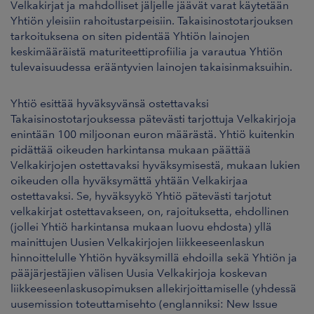
Velkakirjat ja mahdolliset jäljelle jäävät varat käytetään
Yhtiön yleisiin rahoitustarpeisiin. Takaisinostotarjouksen
tarkoituksena on siten pidentää Yhtiön lainojen
keskimääräistä maturiteettiprofiilia ja varautua Yhtiön
tulevaisuudessa erääntyvien lainojen takaisinmaksuihin.
Yhtiö esittää hyväksyvänsä ostettavaksi
Takaisinostotarjouksessa pätevästi tarjottuja Velkakirjoja
enintään 100 miljoonan euron määrästä. Yhtiö kuitenkin
pidättää oikeuden harkintansa mukaan päättää
Velkakirjojen ostettavaksi hyväksymisestä, mukaan lukien
oikeuden olla hyväksymättä yhtään Velkakirjaa
ostettavaksi. Se, hyväksyykö Yhtiö pätevästi tarjotut
velkakirjat ostettavakseen, on, rajoituksetta, ehdollinen
(jollei Yhtiö harkintansa mukaan luovu ehdosta) yllä
mainittujen Uusien Velkakirjojen liikkeeseenlaskun
hinnoittelulle Yhtiön hyväksymillä ehdoilla sekä Yhtiön ja
pääjärjestäjien välisen Uusia Velkakirjoja koskevan
liikkeeseenlaskusopimuksen allekirjoittamiselle (yhdessä
uusemission toteuttamisehto (englanniksi: New Issue