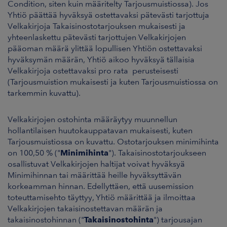
Condition, siten kuin määritelty Tarjousmuistiossa). Jos
Yhtiö päättää hyväksyä ostettavaksi pätevästi tarjottuja
Velkakirjoja Takaisinostotarjouksen mukaisesti ja
yhteenlaskettu pätevästi tarjottujen Velkakirjojen
pääoman määrä ylittää lopullisen Yhtiön ostettavaksi
hyväksymän määrän, Yhtiö aikoo hyväksyä tällaisia
Velkakirjoja ostettavaksi pro rata perusteisesti
(Tarjousmuistion mukaisesti ja kuten Tarjousmuistiossa on
tarkemmin kuvattu).
Velkakirjojen ostohinta määräytyy muunnellun
hollantilaisen huutokauppatavan mukaisesti, kuten
Tarjousmuistiossa on kuvattu. Ostotarjouksen minimihinta
on 100,50 % ("
Minimihinta
"). Takaisinostotarjoukseen
osallistuvat Velkakirjojen haltijat voivat hyväksyä
Minimihinnan tai määrittää heille hyväksyttävän
korkeamman hinnan. Edellyttäen, että uusemission
toteuttamisehto täyttyy, Yhtiö määrittää ja ilmoittaa
Velkakirjojen takaisinostettavan määrän ja
takaisinostohinnan ("
Takaisinostohinta
") tarjousajan