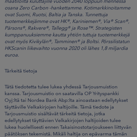
maatiloilta kuluttajille vuoden 2040 loppuun mennessä
osana Zero Carbon -hankettamme. Kotimarkkinoitamme
ovat Suomi, Ruotsi, Baltia ja Tanska. Tunnettuja
tuotemerkkejämme ovat HK®, Kariniemen®, Via® Scan®,
Pärsons®, Rakvere®, Tallegg® ja Rose™. Strategisten
kumppanuuksiemme kautta yhtiön tuttuja tuotemerkkejä
ovat myös Kivikylän®, Tamminen® ja Boltsi. Pörssilistatun
HKScanin liikevaihto vuonna 2020 oli lähes 1,8 miljardia
euroa.
Tärkeitä tietoja
Tätä tiedotetta tulee lukea yhdessä Tarjousmuistion
kanssa. Tarjousmuistio on saatavilla OP Yrityspankki
Oyj:ltä tai Nordea Bank Abp:lta ainoastaan edellytykset
täyttäville Velkakirjojen haltijoille. Tämä tiedote ja
Tarjousmuistio sisältävät tärkeitä tietoja, jotka
edellytykset täyttävien Velkakirjojen haltijoiden tulee
lukea huolellisesti ennen Takaisinostotarjoukseen liittyvän
päätöksen tekemistä. Mikäli haltija on epävarma tämän