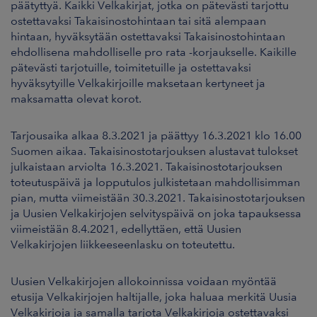
päätyttyä. Kaikki Velkakirjat, jotka on pätevästi tarjottu
ostettavaksi Takaisinostohintaan tai sitä alempaan
hintaan, hyväksytään ostettavaksi Takaisinostohintaan
ehdollisena mahdolliselle pro rata -korjaukselle. Kaikille
pätevästi tarjotuille, toimitetuille ja ostettavaksi
hyväksytyille Velkakirjoille maksetaan kertyneet ja
maksamatta olevat korot.
Tarjousaika alkaa 8.3.2021 ja päättyy 16.3.2021 klo 16.00
Suomen aikaa. Takaisinostotarjouksen alustavat tulokset
julkaistaan arviolta 16.3.2021. Takaisinostotarjouksen
toteutuspäivä ja lopputulos julkistetaan mahdollisimman
pian, mutta viimeistään 30.3.2021. Takaisinostotarjouksen
ja Uusien Velkakirjojen selvityspäivä on joka tapauksessa
viimeistään 8.4.2021, edellyttäen, että Uusien
Velkakirjojen liikkeeseenlasku on toteutettu.
Uusien Velkakirjojen allokoinnissa voidaan myöntää
etusija Velkakirjojen haltijalle, joka haluaa merkitä Uusia
Velkakirjoja ja samalla tarjota Velkakirjoja ostettavaksi