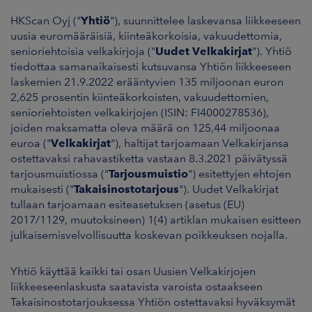
HKScan Oyj ("
Yhtiö
"), suunnittelee laskevansa liikkeeseen
uusia euromääräisiä, kiinteäkorkoisia, vakuudettomia,
senioriehtoisia velkakirjoja ("
Uudet Velkakirjat
"). Yhtiö
tiedottaa samanaikaisesti kutsuvansa Yhtiön liikkeeseen
laskemien 21.9.2022 erääntyvien 135 miljoonan euron
2,625 prosentin kiinteäkorkoisten, vakuudettomien,
senioriehtoisten velkakirjojen (ISIN: FI4000278536),
joiden maksamatta oleva määrä on 125,44 miljoonaa
euroa ("
Velkakirjat
"), haltijat tarjoamaan Velkakirjansa
ostettavaksi rahavastiketta vastaan 8.3.2021 päivätyssä
tarjousmuistiossa ("
Tarjousmuistio
") esitettyjen ehtojen
mukaisesti ("
Takaisinostotarjous
"). Uudet Velkakirjat
tullaan tarjoamaan esiteasetuksen (asetus (EU)
2017/1129, muutoksineen) 1(4) artiklan mukaisen esitteen
julkaisemisvelvollisuutta koskevan poikkeuksen nojalla.
Yhtiö käyttää kaikki tai osan Uusien Velkakirjojen
liikkeeseenlaskusta saatavista varoista ostaakseen
Takaisinostotarjouksessa Yhtiön ostettavaksi hyväksymät