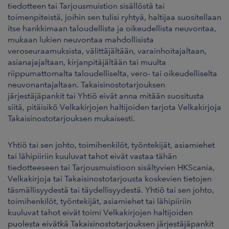
tiedotteen tai Tarjousmuistion sisällöstä tai
toimenpiteistä, joihin sen tulisi ryhtyä, haltijaa suositellaan
itse hankkimaan taloudellista ja oikeudellista neuvontaa,
mukaan lukien neuvontaa mahdollisista
veroseuraamuksista, välittäjältään, varainhoitajaltaan,
asianajajaltaan, kirjanpitäjältään tai muulta
riippumattomalta taloudelliselta, vero- tai oikeudelliselta
neuvonantajaltaan. Takaisinostotarjouksen
järjestäjäpankit tai Yhtiö eivät anna mitään suositusta
siitä, pitäisikö Velkakirjojen haltijoiden tarjota Velkakirjoja
Takaisinostotarjouksen mukaisesti.
Yhtiö tai sen johto, toimihenkilöt, työntekijät, asiamiehet
tai lähipiiriin kuuluvat tahot eivät vastaa tähän
tiedotteeseen tai Tarjousmuistioon sisältyvien HKScania,
Velkakirjoja tai Takaisinostotarjousta koskevien tietojen
täsmällisyydestä tai täydellisyydestä. Yhtiö tai sen johto,
toimihenkilöt, työntekijät, asiamiehet tai lähipiiriin
kuuluvat tahot eivät toimi Velkakirjojen haltijoiden
puolesta eivätkä Takaisinostotarjouksen järjestäjäpankit