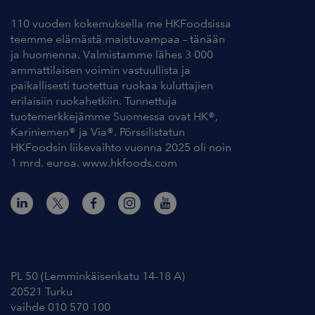
110 vuoden kokemuksella me HKFoodsissa
teemme elämästä maistuvampaa – tänään
ja huomenna. Valmistamme lähes 3 000
ammattilaisen voimin vastuullista ja
paikallisesti tuotettua ruokaa kuluttajien
erilaisiin ruokahetkiin. Tunnettuja
tuotemerkkejämme Suomessa ovat HK®,
Kariniemen® ja Via®. Pörssilistatun
HKFoodsin liikevaihto vuonna 2025 oli noin
1 mrd. euroa. www.hkfoods.com
Yhteystiedot
PL 50 (Lemminkäisenkatu 14-18 A)
20521 Turku
vaihde 010 570 100