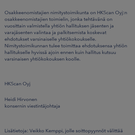
Osakkeenomistajien nimitystoimikunta on HKScan Oyj:n
osakkeenomistajien toimielin, jonka tehtävänä on
vuosittain valmistella yhtiön hallituksen jäsenten ja
varajäsenten valintaa ja palkitsemista koskevat
ehdotukset varsinaiselle yhtiökokoukselle.
Nimitystoimikunnan tulee toimittaa ehdotuksensa yhtiön
hallitukselle hyvissä ajoin ennen kuin hallitus kutsuu
varsinaisen yhtiökokouksen koolle.
HKScan Oyj
Heidi Hirvonen
konsernin viestintäjohtaja
Lisätietoja: Veikko Kemppi, jolle soittopyynnöt välittää