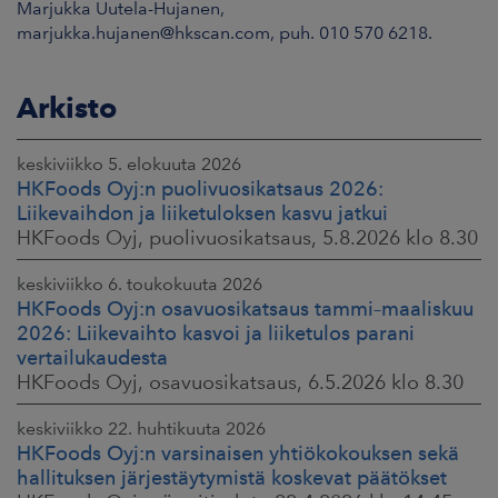
Marjukka Uutela-Hujanen,
marjukka.hujanen@hkscan.com, puh. 010 570 6218.
Arkisto
keskiviikko 5. elokuuta 2026
HKFoods Oyj:n puolivuosikatsaus 2026:
Liikevaihdon ja liiketuloksen kasvu jatkui
HKFoods Oyj, puolivuosikatsaus, 5.8.2026 klo 8.30
keskiviikko 6. toukokuuta 2026
HKFoods Oyj:n osavuosikatsaus tammi–maaliskuu
2026: Liikevaihto kasvoi ja liiketulos parani
vertailukaudesta
HKFoods Oyj, osavuosikatsaus, 6.5.2026 klo 8.30
keskiviikko 22. huhtikuuta 2026
HKFoods Oyj:n varsinaisen yhtiökokouksen sekä
hallituksen järjestäytymistä koskevat päätökset