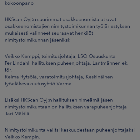
kokoonpano
ARKKINAT
HKScan Oyj:n suurimmat osakkeenomistajat ovat
RA
osakkeenomistajien nimitystoimikunnan työjärjestyksen
mukaisesti valinneet seuraavat henkilöt
UUTISHUONE
nimitystoimikunnan jäseniksi:
HTEYSTIEDOT
Veikko Kemppi, toimitusjohtaja, LSO Osuuskunta
Per Lindahl, hallituksen puheenjohtaja, Lantmännen ek.
för.
Reima Rytsölä, varatoimitusjohtaja, Keskinäinen
työeläkevakuutusyhtiö Varma
Lisäksi HKScan Oyj:n hallituksen nimeämä jäsen
nimitystoimikuntaan on hallituksen varapuheenjohtaja
Jari Mäkilä.
Nimitystoimikunta valitsi keskuudestaan puheenjohtajaksi
Veikko Kempin.