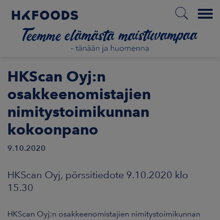
Menu
ETUSIVU
HKScan Oyj:n
osakkeenomistajien
nimitystoimikunnan
FI
kokoonpano
9.10.2020
ETOA MEISTÄ
HKScan Oyj, pörssitiedote 9.10.2020 klo
STUULLISUUS
15.30
JOITTAJAT
HKScan Oyj:n osakkeenomistajien nimitystoimikunnan