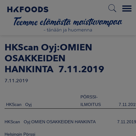
Menu
ETUSIVU
HKScan Oyj:OMIEN
OSAKKEIDEN
HANKINTA 7.11.2019
FI
7.11.2019
ETOA MEISTÄ
PÖRSSI-
HKScan Oyj
ILMOITUS
7.11.201
STUULLISUUS
HKScan Oyj:OMIEN OSAKKEIDEN HANKINTA
7.11.201
JOITTAJAT
Helsingin Pörssi