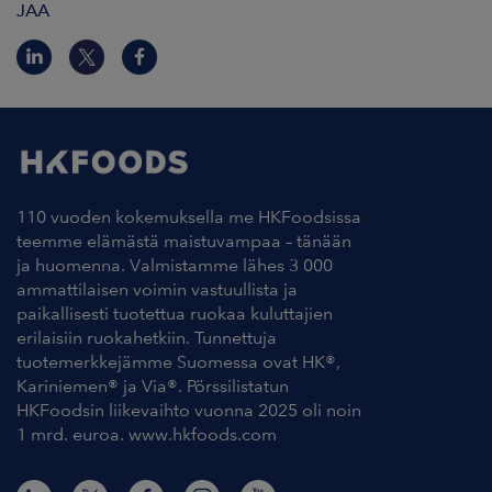
JAA
110 vuoden kokemuksella me HKFoodsissa
teemme elämästä maistuvampaa – tänään
ja huomenna. Valmistamme lähes 3 000
ammattilaisen voimin vastuullista ja
paikallisesti tuotettua ruokaa kuluttajien
erilaisiin ruokahetkiin. Tunnettuja
tuotemerkkejämme Suomessa ovat HK®,
Kariniemen® ja Via®. Pörssilistatun
HKFoodsin liikevaihto vuonna 2025 oli noin
1 mrd. euroa. www.hkfoods.com