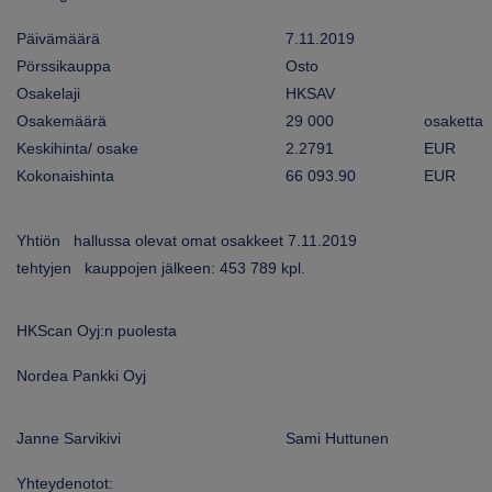
ARKKINAT
Päivämäärä
7.11.2019
Pörssikauppa
Osto
RA
Osakelaji
HKSAV
Osakemäärä
29 000
osaketta
UUTISHUONE
Keskihinta/ osake
2.2791
EUR
HTEYSTIEDOT
Kokonaishinta
66 093.90
EUR
Yhtiön hallussa olevat omat osakkeet 7.11.2019
tehtyjen kauppojen jälkeen: 453 789 kpl.
HKScan Oyj:n puolesta
Nordea Pankki Oyj
Janne Sarvikivi
Sami Huttunen
Yhteydenotot: