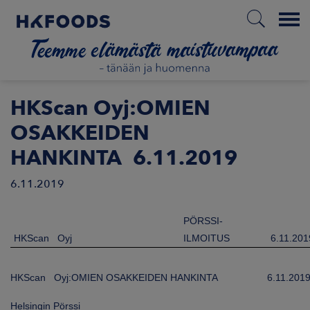
Menu
ETUSIVU
HKScan Oyj:OMIEN
OSAKKEIDEN
HANKINTA 6.11.2019
FI
6.11.2019
ETOA MEISTÄ
PÖRSSI-
HKScan Oyj
ILMOITUS
6.11.201
STUULLISUUS
HKScan Oyj:OMIEN OSAKKEIDEN HANKINTA
6.11.201
JOITTAJAT
Helsingin Pörssi