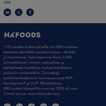
JAA
110 vuoden kokemuksella me HKFoodsissa
teemme elämästä maistuvampaa – tänään
ja huomenna. Valmistamme lähes 3 000
ammattilaisen voimin vastuullista ja
paikallisesti tuotettua ruokaa kuluttajien
erilaisiin ruokahetkiin. Tunnettuja
tuotemerkkejämme Suomessa ovat HK®,
Kariniemen® ja Via®. Pörssilistatun
HKFoodsin liikevaihto vuonna 2025 oli noin
1 mrd. euroa. www.hkfoods.com