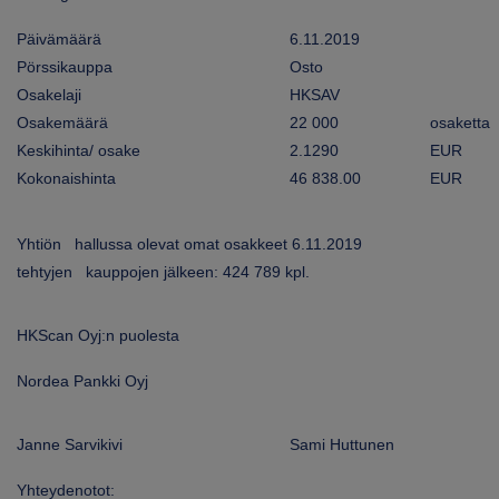
ARKKINAT
Päivämäärä
6.11.2019
Pörssikauppa
Osto
RA
Osakelaji
HKSAV
Osakemäärä
22 000
osaketta
UUTISHUONE
Keskihinta/ osake
2.1290
EUR
HTEYSTIEDOT
Kokonaishinta
46 838.00
EUR
Yhtiön hallussa olevat omat osakkeet 6.11.2019
tehtyjen kauppojen jälkeen: 424 789 kpl.
HKScan Oyj:n puolesta
Nordea Pankki Oyj
Janne Sarvikivi
Sami Huttunen
Yhteydenotot: