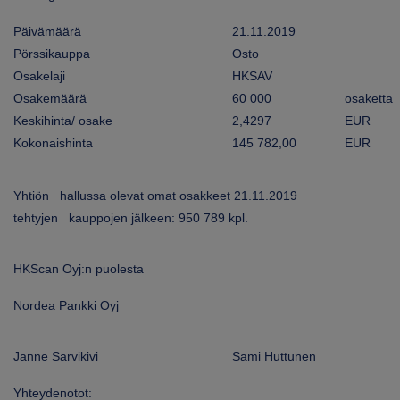
ARKKINAT
Päivämäärä
21.11.2019
Pörssikauppa
Osto
RA
Osakelaji
HKSAV
Osakemäärä
60 000
osaketta
UUTISHUONE
Keskihinta/ osake
2,4297
EUR
HTEYSTIEDOT
Kokonaishinta
145 782,00
EUR
Yhtiön hallussa olevat omat osakkeet 21.11.2019
tehtyjen kauppojen jälkeen: 950 789 kpl.
HKScan Oyj:n puolesta
Nordea Pankki Oyj
Janne Sarvikivi
Sami Huttunen
Yhteydenotot: