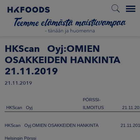
Menu
ETUSIVU
HKScan Oyj:OMIEN
OSAKKEIDEN HANKINTA
21.11.2019
FI
21.11.2019
ETOA MEISTÄ
PÖRSSI-
HKScan Oyj
ILMOITUS
21.11.20
STUULLISUUS
HKScan Oyj:OMIEN OSAKKEIDEN HANKINTA
21.11.20
JOITTAJAT
Helsingin Pörssi