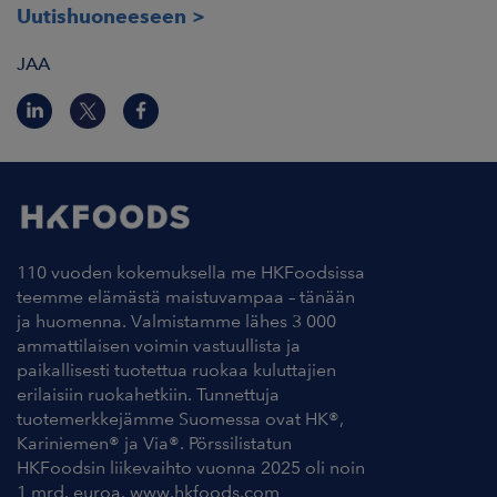
Uutishuoneeseen
JAA
110 vuoden kokemuksella me HKFoodsissa
teemme elämästä maistuvampaa – tänään
ja huomenna. Valmistamme lähes 3 000
ammattilaisen voimin vastuullista ja
paikallisesti tuotettua ruokaa kuluttajien
erilaisiin ruokahetkiin. Tunnettuja
tuotemerkkejämme Suomessa ovat HK®,
Kariniemen® ja Via®. Pörssilistatun
HKFoodsin liikevaihto vuonna 2025 oli noin
1 mrd. euroa. www.hkfoods.com