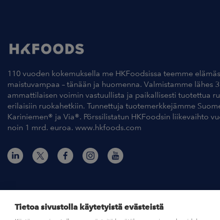
110 vuoden kokemuksella me HKFoodsissa teemme elämäs
maistuvampaa – tänään ja huomenna. Valmistamme lähes 3
ammattilaisen voimin vastuullista ja paikallisesti tuotettua r
erilaisiin ruokahetkiin. Tunnettuja tuotemerkkejämme Suom
Kariniemen® ja Via®. Pörssilistatun HKFoodsin liikevaihto v
noin 1 mrd. euroa. www.hkfoods.com
Tietoa sivustolla käytetyistä evästeistä