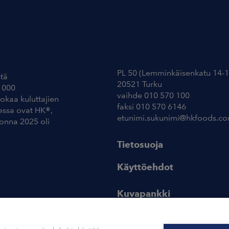
Yhteystiedot
PL 50 (Lemminkäisenkatu 14-1
tä
20521 Turku
 000
vaihde 010 570 100
uokaa kuluttajien
faksi 010 570 6146
essa ovat HK®,
etunimi.sukunimi@hkfoods.c
uonna 2025 oli
Tietosuoja
Käyttöehdot
Kuvapankki