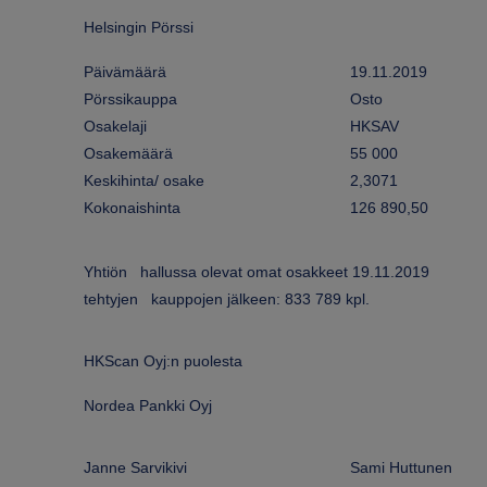
Helsingin Pörssi
Päivämäärä
19.11.2019
Pörssikauppa
Osto
Osakelaji
HKSAV
Osakemäärä
55 000
Keskihinta/ osake
2,3071
Kokonaishinta
126 890,50
Yhtiön hallussa olevat omat osakkeet 19.11.2019
tehtyjen kauppojen jälkeen: 833 789 kpl.
HKScan Oyj:n puolesta
Nordea Pankki Oyj
Janne Sarvikivi
Sami Huttunen