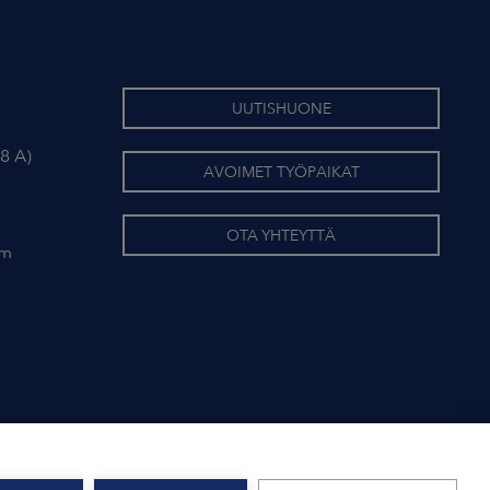
UUTISHUONE
8 A)
AVOIMET TYÖPAIKAT
OTA YHTEYTTÄ
om