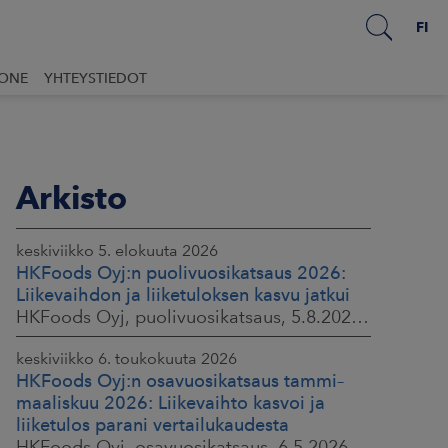
FI
UONE
YHTEYSTIEDOT
Arkisto
keskiviikko 5. elokuuta 2026
HKFoods Oyj:n puolivuosikatsaus 2026:
Liikevaihdon ja liiketuloksen kasvu jatkui
HKFoods Oyj, puolivuosikatsaus, 5.8.2026 klo 8.30
keskiviikko 6. toukokuuta 2026
HKFoods Oyj:n osavuosikatsaus tammi–
maaliskuu 2026: Liikevaihto kasvoi ja
liiketulos parani vertailukaudesta
HKFoods Oyj, osavuosikatsaus, 6.5.2026 klo 8.30