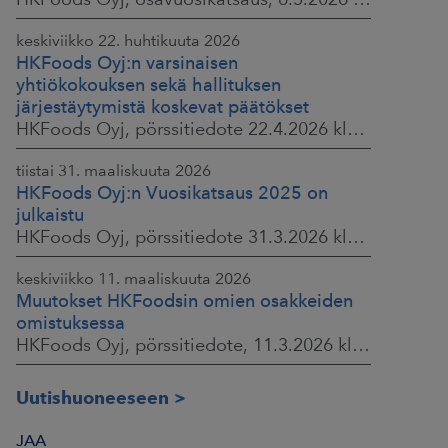
keskiviikko 22. huhtikuuta 2026
HKFoods Oyj:n varsinaisen
yhtiökokouksen sekä hallituksen
järjestäytymistä koskevat päätökset
HKFoods Oyj, pörssitiedote 22.4.2026 klo 14.45
tiistai 31. maaliskuuta 2026
HKFoods Oyj:n Vuosikatsaus 2025 on
julkaistu
HKFoods Oyj, pörssitiedote 31.3.2026 klo 14.00
keskiviikko 11. maaliskuuta 2026
Muutokset HKFoodsin omien osakkeiden
omistuksessa
HKFoods Oyj, pörssitiedote, 11.3.2026 klo 15.00
Uutishuoneeseen
JAA