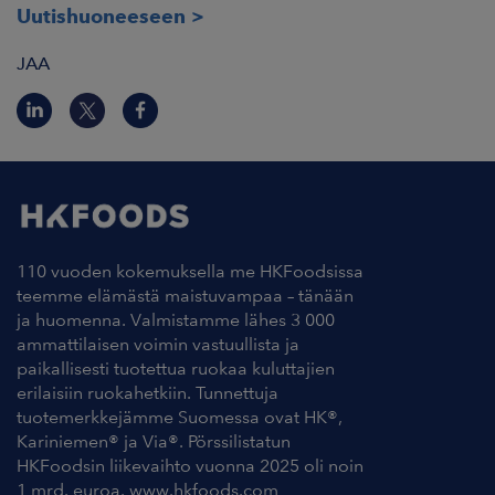
Uutishuoneeseen
JAA
110 vuoden kokemuksella me HKFoodsissa
teemme elämästä maistuvampaa – tänään
ja huomenna. Valmistamme lähes 3 000
ammattilaisen voimin vastuullista ja
paikallisesti tuotettua ruokaa kuluttajien
erilaisiin ruokahetkiin. Tunnettuja
tuotemerkkejämme Suomessa ovat HK®,
Kariniemen® ja Via®. Pörssilistatun
HKFoodsin liikevaihto vuonna 2025 oli noin
1 mrd. euroa. www.hkfoods.com