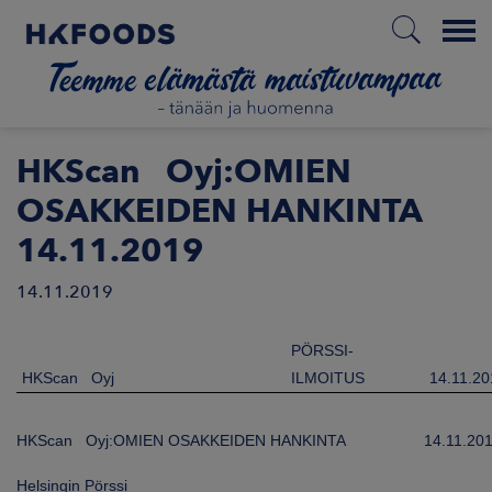
Menu
ETUSIVU
HKScan Oyj:OMIEN
OSAKKEIDEN HANKINTA
14.11.2019
FI
14.11.2019
ETOA MEISTÄ
PÖRSSI-
HKScan Oyj
ILMOITUS
14.11.20
STUULLISUUS
HKScan Oyj:OMIEN OSAKKEIDEN HANKINTA
14.11.20
JOITTAJAT
Helsingin Pörssi