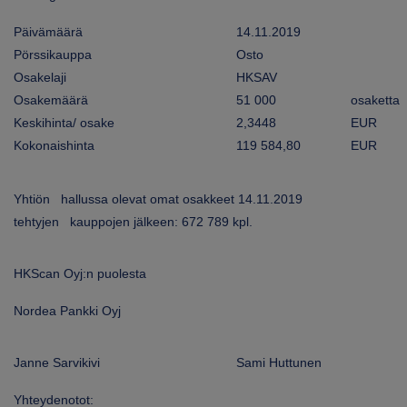
ARKKINAT
Päivämäärä
14.11.2019
Pörssikauppa
Osto
RA
Osakelaji
HKSAV
Osakemäärä
51 000
osaketta
UUTISHUONE
Keskihinta/ osake
2,3448
EUR
HTEYSTIEDOT
Kokonaishinta
119 584,80
EUR
Yhtiön hallussa olevat omat osakkeet 14.11.2019
tehtyjen kauppojen jälkeen: 672 789 kpl.
HKScan Oyj:n puolesta
Nordea Pankki Oyj
Janne Sarvikivi
Sami Huttunen
Yhteydenotot: