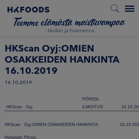
Menu
ETUSIVU
HKScan Oyj:OMIEN
OSAKKEIDEN HANKINTA
16.10.2019
FI
16.10.2019
ETOA MEISTÄ
PÖRSSI-
HKScan Oyj
ILMOITUS
16.10.2
STUULLISUUS
HKScan Oyj:OMIEN OSAKKEIDEN HANKINTA
16.10.20
JOITTAJAT
Helsingin Pörssi