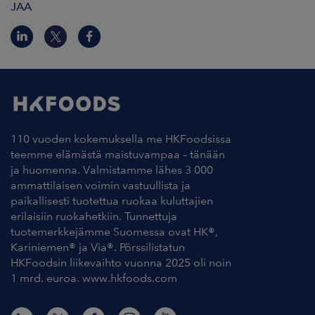
JAA
110 vuoden kokemuksella me HKFoodsissa
teemme elämästä maistuvampaa – tänään
ja huomenna. Valmistamme lähes 3 000
ammattilaisen voimin vastuullista ja
paikallisesti tuotettua ruokaa kuluttajien
erilaisiin ruokahetkiin. Tunnettuja
tuotemerkkejämme Suomessa ovat HK®,
Kariniemen® ja Via®. Pörssilistatun
HKFoodsin liikevaihto vuonna 2025 oli noin
1 mrd. euroa. www.hkfoods.com