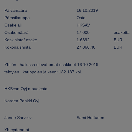
ARKKINAT
Päivämäärä
16.10.2019
Pörssikauppa
Osto
RA
Osakelaji
HKSAV
Osakemäärä
17 000
osaketta
UUTISHUONE
Keskihinta/ osake
1.6392
EUR
HTEYSTIEDOT
Kokonaishinta
27 866.40
EUR
Yhtiön hallussa olevat omat osakkeet 16.10.2019
tehtyjen kauppojen jälkeen: 182 187 kpl.
HKScan Oyj:n puolesta
Nordea Pankki Oyj
Janne Sarvikivi
Sami Huttunen
Yhteydenotot: