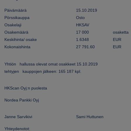
ARKKINAT
Päivämäärä
15.10.2019
Pörssikauppa
Osto
RA
Osakelaji
HKSAV
Osakemäärä
17 000
osaketta
UUTISHUONE
Keskihinta/ osake
1.6348
EUR
HTEYSTIEDOT
Kokonaishinta
27 791.60
EUR
Yhtiön hallussa olevat omat osakkeet 15.10.2019
tehtyjen kauppojen jälkeen: 165 187 kpl.
HKScan Oyj:n puolesta
Nordea Pankki Oyj
Janne Sarvikivi
Sami Huttunen
Yhteydenotot: