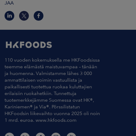
JAA
110 vuoden kokemuksella me HKFoodsissa
teemme elämästä maistuvampaa – tänään
ja huomenna. Valmistamme lähes 3 000
ammattilaisen voimin vastuullista ja
paikallisesti tuotettua ruokaa kuluttajien
erilaisiin ruokahetkiin. Tunnettuja
tuotemerkkejämme Suomessa ovat HK®,
Kariniemen® ja Via®. Pörssilistatun
HKFoodsin liikevaihto vuonna 2025 oli noin
1 mrd. euroa. www.hkfoods.com