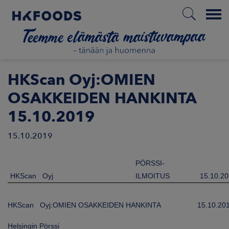
Menu
ETUSIVU
HKScan Oyj:OMIEN
OSAKKEIDEN HANKINTA
15.10.2019
FI
15.10.2019
ETOA MEISTÄ
PÖRSSI-
HKScan Oyj
ILMOITUS
15.10.2
STUULLISUUS
HKScan Oyj:OMIEN OSAKKEIDEN HANKINTA
15.10.20
JOITTAJAT
Helsingin Pörssi