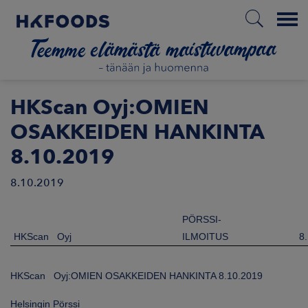
Menu
ETUSIVU
HKScan Oyj:OMIEN
OSAKKEIDEN HANKINTA
8.10.2019
FI
8.10.2019
ETOA MEISTÄ
PÖRSSI-
HKScan Oyj
ILMOITUS
8
STUULLISUUS
HKScan Oyj:OMIEN OSAKKEIDEN HANKINTA 8.10.2019
JOITTAJAT
Helsingin Pörssi