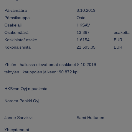
ARKKINAT
Päivämäärä
8.10.2019
Pörssikauppa
Osto
RA
Osakelaji
HKSAV
Osakemäärä
13 367
osaketta
UUTISHUONE
Keskihinta/ osake
1.6154
EUR
HTEYSTIEDOT
Kokonaishinta
21 593.05
EUR
Yhtiön hallussa olevat omat osakkeet 8.10.2019
tehtyjen kauppojen jälkeen: 90 872 kpl.
HKScan Oyj:n puolesta
Nordea Pankki Oyj
Janne Sarvikivi
Sami Huttunen
Yhteydenotot: