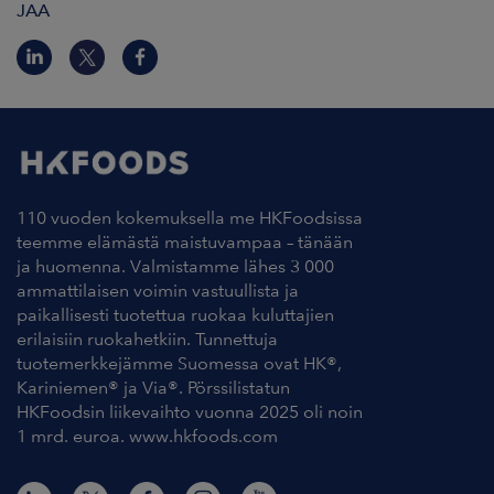
JAA
110 vuoden kokemuksella me HKFoodsissa
teemme elämästä maistuvampaa – tänään
ja huomenna. Valmistamme lähes 3 000
ammattilaisen voimin vastuullista ja
paikallisesti tuotettua ruokaa kuluttajien
erilaisiin ruokahetkiin. Tunnettuja
tuotemerkkejämme Suomessa ovat HK®,
Kariniemen® ja Via®. Pörssilistatun
HKFoodsin liikevaihto vuonna 2025 oli noin
1 mrd. euroa. www.hkfoods.com