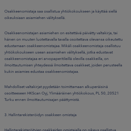
Osakkeenomistaja saa osallistua yhtiökokoukseen ja käyttää siellä
oikeuksiaan asiamiehen välityksellä.
Osakkeenomistajan asiamiehen on esitettävä päivätty valtakirja, tai
hänen on muuten luotettavalla tavalla osoitettava olevansa oikeutettu
edustamaan osakkeenomistajaa. Mikäli osakkeenomistaja osallistuu
yhtiökokoukseen usean asiamiehen välityksellä, jotka edustavat
osakkeenomistajaa eri arvopaperitileillä olevilla osakkeilla, on
ilmoittautumisen yhteydessä ilmoitettava osakkeet, joiden perusteella
kukin asiamies edustaa osakkeenomistajaa.
Mahdolliset valtakirjat pyydetään toimittamaan alkuperäisinä
osoitteeseen HKScan Oyj, Ylimääräinen yhtiökokous, PL 50, 20521
Turku ennen ilmoittautumisajan päättymistä.
3. Hallintarekisteröidyn osakkeen omistaja
Hallintarekisteröityjen osakkeiden omistajalla on oikeus osallistua