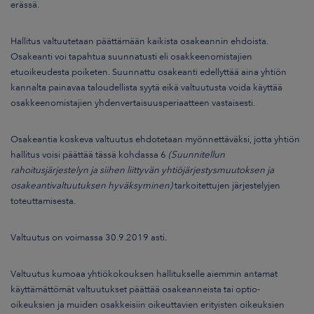
erässä.
Hallitus valtuutetaan päättämään kaikista osakeannin ehdoista.
Osakeanti voi tapahtua suunnatusti eli osakkeenomistajien
etuoikeudesta poiketen. Suunnattu osakeanti edellyttää aina yhtiön
kannalta painavaa taloudellista syytä eikä valtuutusta voida käyttää
osakkeenomistajien yhdenvertaisuusperiaatteen vastaisesti.
Osakeantia koskeva valtuutus ehdotetaan myönnettäväksi, jotta yhtiön
hallitus voisi päättää tässä kohdassa 6
(Suunnitellun
rahoitusjärjestelyn ja siihen liittyvän yhtiöjärjestysmuutoksen ja
osakeantivaltuutuksen hyväksyminen)
tarkoitettujen järjestelyjen
toteuttamisesta.
Valtuutus on voimassa 30.9.2019 asti.
Valtuutus kumoaa yhtiökokouksen hallitukselle aiemmin antamat
käyttämättömät valtuutukset päättää osakeanneista tai optio-
oikeuksien ja muiden osakkeisiin oikeuttavien erityisten oikeuksien