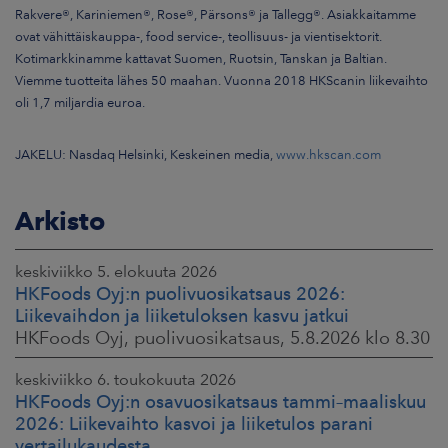
Rakvere®, Kariniemen®, Rose®, Pärsons® ja Tallegg®. Asiakkaitamme
ovat vähittäiskauppa-, food service-, teollisuus- ja vientisektorit.
Kotimarkkinamme kattavat Suomen, Ruotsin, Tanskan ja Baltian.
Viemme tuotteita lähes 50 maahan. Vuonna 2018 HKScanin liikevaihto
oli 1,7 miljardia euroa.
JAKELU: Nasdaq Helsinki, Keskeinen media,
www.hkscan.com
Arkisto
keskiviikko 5. elokuuta 2026
HKFoods Oyj:n puolivuosikatsaus 2026:
Liikevaihdon ja liiketuloksen kasvu jatkui
HKFoods Oyj, puolivuosikatsaus, 5.8.2026 klo 8.30
keskiviikko 6. toukokuuta 2026
HKFoods Oyj:n osavuosikatsaus tammi–maaliskuu
2026: Liikevaihto kasvoi ja liiketulos parani
vertailukaudesta