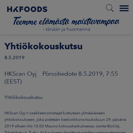
Menu
ETUSIVU
Yhtiökokouskutsu
8.5.2019
FI
HKScan Oyj Pörssitiedote 8.5.2019, 7:55
(EEST)
ETOA MEISTÄ
Yhtiökokouskutsu
STUULLISUUS
HKScan Oyj:n osakkeenomistajat kutsutaan ylimääräiseen
yhtiökokoukseen, joka pidetään keskiviikkona toukokuun 29. päivänä
JOITTAJAT
2019 alkaen klo 10.00 Mauno-kokouskeskuksessa, osoite BioCity,
Tykistökatu 6, Turku. Kokoukseen ilmoittautuneiden vastaanottaminen