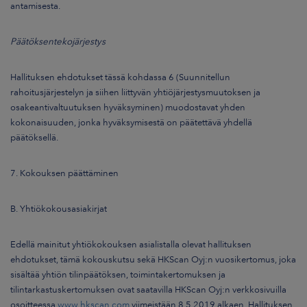
antamisesta.
Päätöksentekojärjestys
Hallituksen ehdotukset tässä kohdassa 6 (Suunnitellun
rahoitusjärjestelyn ja siihen liittyvän yhtiöjärjestysmuutoksen ja
osakeantivaltuutuksen hyväksyminen) muodostavat yhden
kokonaisuuden, jonka hyväksymisestä on päätettävä yhdellä
päätöksellä.
7. Kokouksen päättäminen
B. Yhtiökokousasiakirjat
Edellä mainitut yhtiökokouksen asialistalla olevat hallituksen
ehdotukset, tämä kokouskutsu sekä HKScan Oyj:n vuosikertomus, joka
sisältää yhtiön tilinpäätöksen, toimintakertomuksen ja
tilintarkastuskertomuksen ovat saatavilla HKScan Oyj:n verkkosivuilla
osoitteessa
www.hkscan.com
viimeistään 8.5.2019 alkaen. Hallituksen