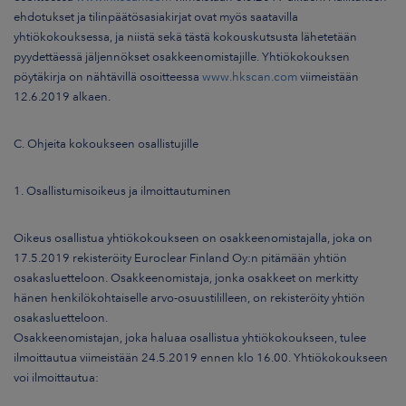
ehdotukset ja tilinpäätösasiakirjat ovat myös saatavilla
yhtiökokouksessa, ja niistä sekä tästä kokouskutsusta lähetetään
pyydettäessä jäljennökset osakkeenomistajille. Yhtiökokouksen
pöytäkirja on nähtävillä osoitteessa
www.hkscan.com
viimeistään
12.6.2019 alkaen.
C. Ohjeita kokoukseen osallistujille
1. Osallistumisoikeus ja ilmoittautuminen
Oikeus osallistua yhtiökokoukseen on osakkeenomistajalla, joka on
17.5.2019 rekisteröity Euroclear Finland Oy:n pitämään yhtiön
osakasluetteloon. Osakkeenomistaja, jonka osakkeet on merkitty
hänen henkilökohtaiselle arvo-osuustililleen, on rekisteröity yhtiön
osakasluetteloon.
Osakkeenomistajan, joka haluaa osallistua yhtiökokoukseen, tulee
ilmoittautua viimeistään 24.5.2019 ennen klo 16.00. Yhtiökokoukseen
voi ilmoittautua: