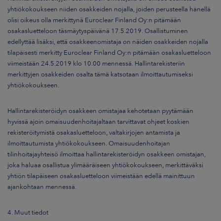
yhtiökokoukseen niiden osakkeiden nojalla, joiden perusteella hänellä
olisi oikeus olla merkittynä Euroclear Finland Oy:n pitämään
osakasluetteloon täsmäytyspäivänä 17.5.2019. Osallistuminen
edellyttää lisäksi, että osakkeenomistaja on näiden osakkeiden nojalla
tilapäisesti merkitty Euroclear Finland Oy:n pitämään osakasluetteloon
viimeistään 24.5.2019 klo 10.00 mennessä. Hallintarekisteriin
merkittyjen osakkeiden osalta tämä katsotaan ilmoittautumiseksi
yhtiökokoukseen.
Hallintarekisteröidyn osakkeen omistajaa kehotetaan pyytämään
hyvissä ajoin omaisuudenhoitajaltaan tarvittavat ohjeet koskien
rekisteröitymistä osakasluetteloon, valtakirjojen antamista ja
ilmoittautumista yhtiökokoukseen. Omaisuudenhoitajan
tilinhoitajayhteisö ilmoittaa hallintarekisteröidyn osakkeen omistajan,
joka haluaa osallistua ylimääräiseen yhtiökokoukseen, merkittäväksi
yhtiön tilapäiseen osakasluetteloon viimeistään edellä mainittuun
ajankohtaan mennessä.
4. Muut tiedot