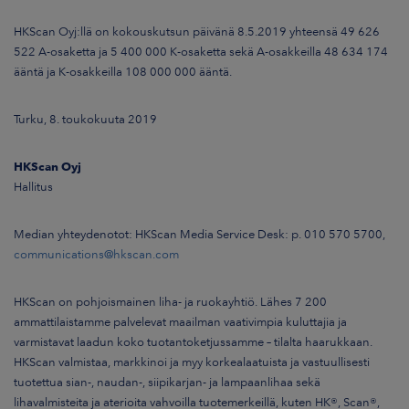
HKScan Oyj:llä on kokouskutsun päivänä 8.5.2019 yhteensä 49 626
522 A-osaketta ja 5 400 000 K-osaketta sekä A-osakkeilla 48 634 174
ääntä ja K-osakkeilla 108 000 000 ääntä.
Turku, 8. toukokuuta 2019
HKScan Oyj
Hallitus
Median yhteydenotot: HKScan Media Service Desk: p. 010 570 5700,
communications@hkscan.com
HKScan on pohjoismainen liha- ja ruokayhtiö. Lähes 7 200
ammattilaistamme palvelevat maailman vaativimpia kuluttajia ja
varmistavat laadun koko tuotantoketjussamme – tilalta haarukkaan.
HKScan valmistaa, markkinoi ja myy korkealaatuista ja vastuullisesti
tuotettua sian-, naudan-, siipikarjan- ja lampaanlihaa sekä
lihavalmisteita ja aterioita vahvoilla tuotemerkeillä, kuten HK®, Scan®,