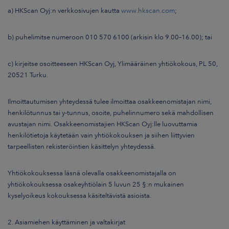
a) HKScan Oyj:n verkkosivujen kautta
www.hkscan.com
;
b) puhelimitse numeroon 010 570 6100 (arkisin klo 9.00–16.00); tai
c) kirjeitse osoitteeseen HKScan Oyj, Ylimääräinen yhtiökokous, PL 50,
20521 Turku.
Ilmoittautumisen yhteydessä tulee ilmoittaa osakkeenomistajan nimi,
henkilötunnus tai y-tunnus, osoite, puhelinnumero sekä mahdollisen
avustajan nimi. Osakkeenomistajien HKScan Oyj:lle luovuttamia
henkilötietoja käytetään vain yhtiökokouksen ja siihen liittyvien
tarpeellisten rekisteröintien käsittelyn yhteydessä.
Yhtiökokouksessa läsnä olevalla osakkeenomistajalla on
yhtiökokouksessa osakeyhtiölain 5 luvun 25 §:n mukainen
kyselyoikeus kokouksessa käsiteltävistä asioista.
2. Asiamiehen käyttäminen ja valtakirjat