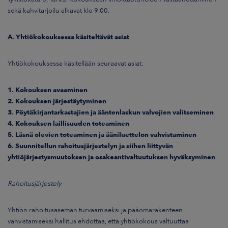
ARKKINAT
sekä kahvitarjoilu alkavat klo 9.00.
RA
A. Yhtiökokouksessa käsiteltävät asiat
UUTISHUONE
Yhtiökokouksessa käsitellään seuraavat asiat:
HTEYSTIEDOT
1. Kokouksen avaaminen
2. Kokouksen järjestäytyminen
3. Pöytäkirjantarkastajien ja ääntenlaskun valvojien valitseminen
4. Kokouksen laillisuuden toteaminen
5. Läsnä olevien toteaminen ja ääniluettelon vahvistaminen
6. Suunnitellun rahoitusjärjestelyn ja siihen liittyvän
yhtiöjärjestysmuutoksen ja osakeantivaltuutuksen hyväksyminen
Rahoitusjärjestely
Yhtiön rahoitusaseman turvaamiseksi ja pääomarakenteen
vahvistamiseksi hallitus ehdottaa, että yhtiökokous valtuuttaa