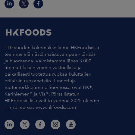
110 vuoden kokemuksella me HKFoodsissa
teemme elämästä maistuvampaa – tänään
ja huomenna. Valmistamme lähes 3 000
ammattilaisen voimin vastuullista ja
paikallisesti tuotettua ruokaa kuluttajien
erilaisiin ruokahetkiin. Tunnettuja
tuotemerkkejämme Suomessa ovat HK®,
Kariniemen® ja Via®. Pörssilistatun
HKFoodsin liikevaihto vuonna 2025 oli noin
1 mrd. euroa. www.hkfoods.com