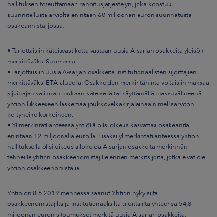
hallituksen toteuttamaan rahoitusjärjestelyn, joka koostuu
suunnitellusta arviolta enintään 60 miljoonan euron suunnatusta
osakeannista, jossa:
• Tarjottaisiin käteisvastiketta vastaan uusia A-sarjan osakkeita yleisön
merkittäväksi Suomessa.
• Tarjottaisiin uusia A-sarjan osakkeita institutionaalisten sijoittajien
merkittäväksi ETA-alueella. Osakkeiden merkintähinta voitaisiin maksaa
sijoittajan valinnan mukaan käteisellä tai käyttämällä maksuvälineenä
yhtiön liikkeeseen laskemaa joukkovelkakirjalainaa nimellisarvoon
kertyneine korkoineen.
• Ylimerkintätilanteessa yhtiöllä olisi oikeus kasvattaa osakeantia
enintään 12 miljoonalla eurolla. Lisäksi ylimerkintätilanteessa yhtiön
hallituksella olisi oikeus allokoida A-sarjan osakkeita merkinnän
tehneille yhtiön osakkeenomistajille ennen merkitsijöitä, jotka eivät ole
yhtiön osakkeenomistajia.
Yhtiö on 8.5.2019 mennessä saanut Yhtiön nykyisiltä
osakkeenomistajilta ja institutionaalisilta sijoittajilta yhteensä 54,8
miljoonan euron sitoumukset merkitä uusia A-sarjan osakkeita.