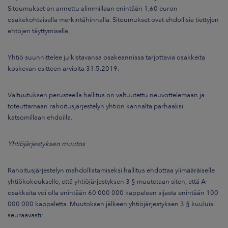
Sitoumukset on annettu alimmillaan enintään 1,60 euron
osakekohtaisella merkintähinnalla. Sitoumukset ovat ehdollisia tiettyjen
ehtojen täyttymiselle.
Yhtiö suunnittelee julkistavansa osakeannissa tarjottavia osakkeita
koskevan esitteen arviolta 31.5.2019.
Valtuutuksen perusteella hallitus on valtuutettu neuvottelemaan ja
toteuttamaan rahoitusjärjestelyn yhtiön kannalta parhaaksi
katsomillaan ehdoilla.
Yhtiöjärjestyksen muutos
Rahoitusjärjestelyn mahdollistamiseksi hallitus ehdottaa ylimääräiselle
yhtiökokoukselle, että yhtiöjärjestyksen 3 § muutetaan siten, että A-
osakkeita voi olla enintään 60 000 000 kappaleen sijasta enintään 100
000 000 kappaletta. Muutoksen jälkeen yhtiöjärjestyksen 3 § kuuluisi
seuraavasti: