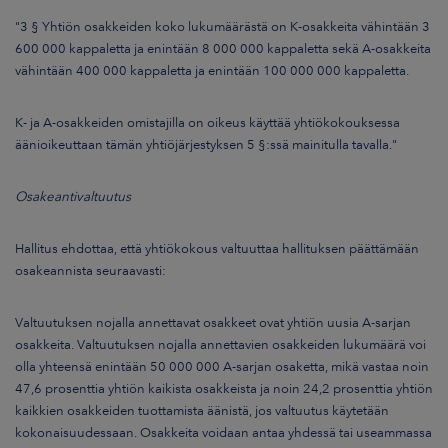
"3 § Yhtiön osakkeiden koko lukumäärästä on K-osakkeita vähintään 3
600 000 kappaletta ja enintään 8 000 000 kappaletta sekä A-osakkeita
vähintään 400 000 kappaletta ja enintään 100 000 000 kappaletta.
K- ja A-osakkeiden omistajilla on oikeus käyttää yhtiökokouksessa
äänioikeuttaan tämän yhtiöjärjestyksen 5 §:ssä mainitulla tavalla."
Osakeantivaltuutus
Hallitus ehdottaa, että yhtiökokous valtuuttaa hallituksen päättämään
osakeannista seuraavasti:
Valtuutuksen nojalla annettavat osakkeet ovat yhtiön uusia A-sarjan
osakkeita. Valtuutuksen nojalla annettavien osakkeiden lukumäärä voi
olla yhteensä enintään 50 000 000 A-sarjan osaketta, mikä vastaa noin
47,6 prosenttia yhtiön kaikista osakkeista ja noin 24,2 prosenttia yhtiön
kaikkien osakkeiden tuottamista äänistä, jos valtuutus käytetään
kokonaisuudessaan. Osakkeita voidaan antaa yhdessä tai useammassa