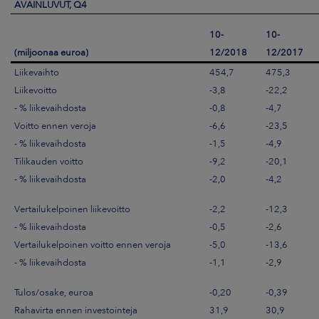
AVAINLUVUT, Q4
10-
10-
(miljoonaa euroa)
12/2018
12/2017
Liikevaihto
454,7
475,3
Liikevoitto
-3,8
-22,2
- % liikevaihdosta
-0,8
-4,7
Voitto ennen veroja
-6,6
-23,5
- % liikevaihdosta
-1,5
-4,9
Tilikauden voitto
-9,2
-20,1
- % liikevaihdosta
-2,0
-4,2
Vertailukelpoinen liikevoitto
-2,2
-12,3
- % liikevaihdosta
-0,5
-2,6
Vertailukelpoinen voitto ennen veroja
-5,0
-13,6
- % liikevaihdosta
-1,1
-2,9
Tulos/osake, euroa
-0,20
-0,39
Rahavirta ennen investointeja
31,9
30,9