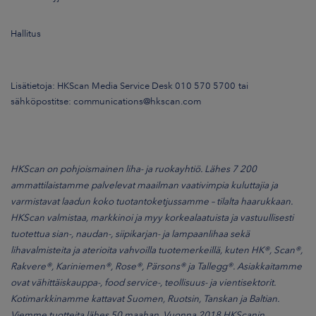
Hallitus
Lisätietoja: HKScan Media Service Desk 010 570 5700
tai
sähköpostitse:
communications@hkscan.com
HKScan on pohjoismainen liha- ja ruokayhtiö. Lähes 7 200
ammattilaistamme palvelevat maailman vaativimpia kuluttajia ja
varmistavat laadun koko tuotantoketjussamme – tilalta haarukkaan.
HKScan valmistaa, markkinoi ja myy korkealaatuista ja vastuullisesti
tuotettua sian-, naudan-, siipikarjan- ja lampaanlihaa sekä
lihavalmisteita ja aterioita vahvoilla tuotemerkeillä, kuten HK®, Scan®,
Rakvere®, Kariniemen®, Rose®, Pärsons® ja Tallegg®. Asiakkaitamme
ovat vähittäiskauppa-, food service-, teollisuus- ja vientisektorit.
Kotimarkkinamme kattavat Suomen, Ruotsin, Tanskan ja Baltian.
Viemme tuotteita lähes 50 maahan. Vuonna 2018 HKScanin