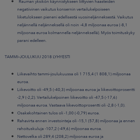
Rauman yksikön käynnistykseen liittyvien haasteiden
negatiivinen vaikutus konsernin vertailukelpoiseen
liiketulokseen pieneni edellisestä vuosineljänneksestä. Vaikutus
neljännellä neljänneksellä oli noin -4,8 miljoonaa euroa (-8,1
miljoonaa euroa kolmannella neljänneksellä). Myös toimituskyky
parani edelleen.
TAMMI–JOULUKUU 2018 LYHYESTI
Liikevaihto tammi–joulukuussa oli 1 715,4 (1 808,1) miljoonaa
euroa.
Liikevoitto oli -49,5 (-40,3) miljoonaa euroa ja liikevoittoprosentti
-2,9 (-2,2). Vertailukelpoinen liikevoitto oli -47,5 (-17,6)
miljoonaa euroa. Vastaava liikevoittoprosentti oli -2,8 (-1,0).
Osakekohtainen tulos oli -1,00 (-0,79) euroa.
Rahavirta ennen investointeja oli -15,1 (57,8) miljoonaa ja ennen
rahoituskuluja -107,2 (-49,6) miljoonaa euroa.
Nettovelka oli 289,4 (208,2) miljoonaa euroa ja