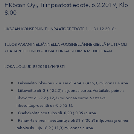
ARKKINAT
HKScan Oyj, Tilinpäätöstiedote, 6.2.2019, Klo
8.00
RA
HKSCAN-KONSERNIN TILINPÄÄTÖSTIEDOTE 1.1.–31.12.2018:
UUTISHUONE
TULOS PARANI NELJÄNNELLÄ VUOSINELJÄNNEKSELLÄ MUTTA OLI
HTEYSTIEDOT
YHÄ TAPPIOLLINEN – UUSIA KORJAUSTOIMIA MENEILLÄÄN
LOKA–JOULUKUU 2018 LYHYESTI
Liikevaihto loka–joulukuussa oli 454,7
(475,3) miljoonaa euroa.
Liikevoitto oli -3,8 (-22,2) miljoonaa euroa. Vertailukelpoinen
liikevoitto oli -2,2 (-12,3) miljoonaa euroa. Vastaava
liikevoittoprosentti oli -0,5 (-2,6).
Osakekohtainen tulos oli -0,20 (-0,39) euroa.
Rahavirta ennen investointeja oli 31,9 (30,9) miljoonaa ja ennen
rahoituskuluja 18,9 (-11,3) miljoonaa euroa.