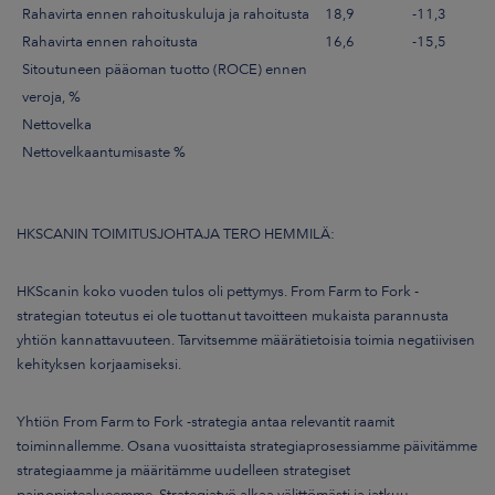
Rahavirta ennen rahoituskuluja ja rahoitusta
18,9
-11,3
Rahavirta ennen rahoitusta
16,6
-15,5
Sitoutuneen pääoman tuotto (ROCE) ennen
veroja, %
Nettovelka
Nettovelkaantumisaste %
HKSCANIN TOIMITUSJOHTAJA TERO HEMMILÄ:
HKScanin koko vuoden tulos oli pettymys. From Farm to Fork -
strategian toteutus ei ole tuottanut tavoitteen mukaista parannusta
yhtiön kannattavuuteen. Tarvitsemme määrätietoisia toimia negatiivisen
kehityksen korjaamiseksi.
Yhtiön From Farm to Fork -strategia antaa relevantit raamit
toiminnallemme. Osana vuosittaista strategiaprosessiamme päivitämme
strategiaamme ja määritämme uudelleen strategiset
painopistealueemme. Strategiatyö alkaa välittömästi ja jatkuu