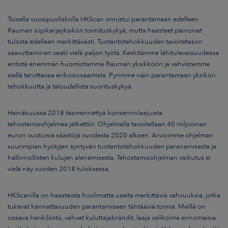
Toisella vuosipuoliskolla HKScan onnistui parantamaan edelleen
Rauman siipikarjayksikön toimituskykyä, mutta haasteet painoivat
tulosta edelleen merkittävästi. Tuotantotehokkuuden tavoitetason
saavuttaminen vaatii vielä paljon työtä. Keskitämme lähitulevaisuudessa
entistä enemmän huomiotamme Rauman yksikköön ja vahvistamme
siellä tarvittavaa erikoisosaamista. Pyrimme näin parantamaan yksikön
tehokkuutta ja taloudellista suorituskykyä.
Heinäkuussa 2018 täsmennettyä konserninlaajuista
tehostamisohjelmaa jatkettiin. Ohjelmalla tavoitellaan 40 miljoonan
euron vuotuisia säästöjä vuodesta 2020 alkaen. Arvioimme ohjelman
suurimpien hyötyjen syntyvän tuotantotehokkuuden paranemisesta ja
hallinnollisten kulujen alenemisesta.
Tehostamisohjelman vaikutus ei
vielä näy vuoden 2018 tuloksessa.
HKScanilla on haasteista huolimatta useita merkittäviä vahvuuksia, jotka
tukevat kannattavuuden parantamiseen tähtääviä toimia. Meillä on
osaava henkilöstö, vahvat kuluttajabrändit, laaja valikoima erinomaisia