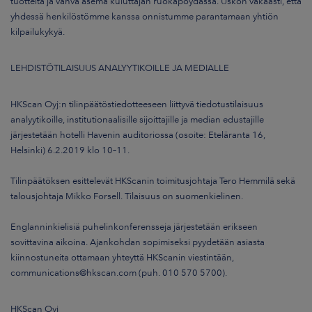
tuotteita ja vahva asema kuluttajan ruokapöydässä. Uskon vakaasti, että
yhdessä henkilöstömme kanssa onnistumme parantamaan yhtiön
kilpailukykyä.
LEHDISTÖTILAISUUS ANALYYTIKOILLE JA MEDIALLE
HKScan Oyj:n tilinpäätöstiedotteeseen liittyvä tiedotustilaisuus
analyytikoille, institutionaalisille sijoittajille ja median edustajille
järjestetään hotelli Havenin auditoriossa (osoite: Eteläranta 16,
Helsinki) 6.2.2019 klo 10–11.
Tilinpäätöksen esittelevät HKScanin toimitusjohtaja Tero Hemmilä sekä
talousjohtaja Mikko Forsell. Tilaisuus on suomenkielinen.
Englanninkielisiä puhelinkonferensseja järjestetään erikseen
sovittavina aikoina. Ajankohdan sopimiseksi pyydetään asiasta
kiinnostuneita ottamaan yhteyttä HKScanin viestintään,
communications@hkscan.com (puh. 010 570 5700).
HKScan Oyj