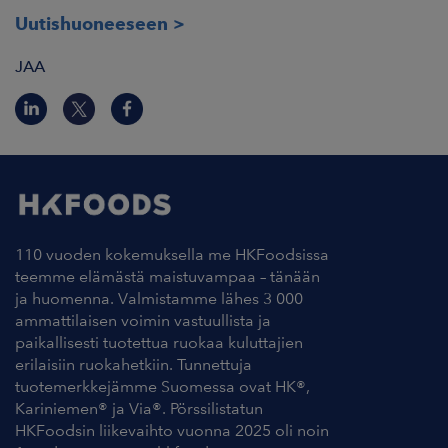
Uutishuoneeseen
JAA
110 vuoden kokemuksella me HKFoodsissa
teemme elämästä maistuvampaa – tänään
ja huomenna. Valmistamme lähes 3 000
ammattilaisen voimin vastuullista ja
paikallisesti tuotettua ruokaa kuluttajien
erilaisiin ruokahetkiin. Tunnettuja
tuotemerkkejämme Suomessa ovat HK®,
Kariniemen® ja Via®. Pörssilistatun
HKFoodsin liikevaihto vuonna 2025 oli noin