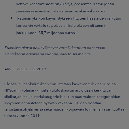
nettovelkaantumisaste 88,6 (59,3) prosenttia. Kasvu johtui
pääasiassa investoinnista Rauman siipikarjayksikköön.
Rauman yksikön käynnistykseen liittyvien haasteiden vaikutus
konsernin vertailukelpoiseen liiketulokseen oli tammi–
joulukuussa -35,7 miljoonaa euroa.
Sulkeissa olevat luvut viittaavat vertailukauteen eli samaan
ajanjaksoon edellisenä vuonna, ellei toisin mainita.
ARVIO VUODELLE 2019
Globaalin lihankulutuksen ennustetaan kasvavan tulevina vuosina.
HKScanin kotimarkkinoilla kulutuskasvun arvioidaan keskittyvän
siipikarjanliha- ja ateriakategorioihin, kun taas muiden kategorioiden
kysynnän ennustetaan pysyvän vakaana. HKScan odottaa
tehostamisohjelmiensa sekä muiden korjaavien toimien alkavan tuottaa
tulosta vuonna 2019.