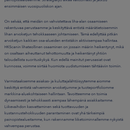
ensimmäisen vuosipuoliskon ajan.
On selvää, että meidän on vahvistettava liha-alan osaamiseen
rakentuvaa perustaamme ja keskityttävä entistä määrätietoisemmin
lihan arvoketjun tehokkaaseen johtamiseen. Tämä edellyttää pitkän
arvoketjun kaikkien osa-alueiden entistäkin aktiivisempaa hallintaa.
HKScanin lihateollinen osaaminen on jossain määrin heikentynyt, mikä
on osaltaan aiheuttanut tehottomuutta ja heikentänyt yhtiön
taloudellista suorituskykyä. Kun edellä mainitut perusasiat ovat
kunnossa, voimme siirtää huomiota uudistumiseen tähtääviin toimiin.
Varmistaaksemme asiakas- ja kuluttajalähtöisyytemme aiomme
keskittyä entistä vahvemmin arvoketjumme ja tuoteportfoliomme
markkina-aluekohtaiseen hallintaan. Tavoitteemme on toimia
dynaamisesti ja tehokkaasti aiempaa lähempänä asiakkaitamme.
Liikevaihdon kasvattaminen sekä tuottavuuden ja
kustannustehokkuuden parantaminen ovat yhä tärkeimpiä
painopistealueitamme, kun rakennamme liiketoiminnallemme nykyistä
vahvempaa perustaa.