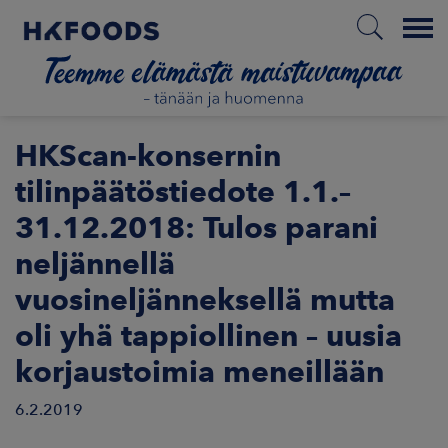
Menu
ETUSIVU
HKScan-konsernin
tilinpäätöstiedote 1.1.–
31.12.2018: Tulos parani
FI
neljännellä
vuosineljänneksellä mutta
ETOA MEISTÄ
oli yhä tappiollinen – uusia
STUULLISUUS
korjaustoimia meneillään
JOITTAJAT
6.2.2019