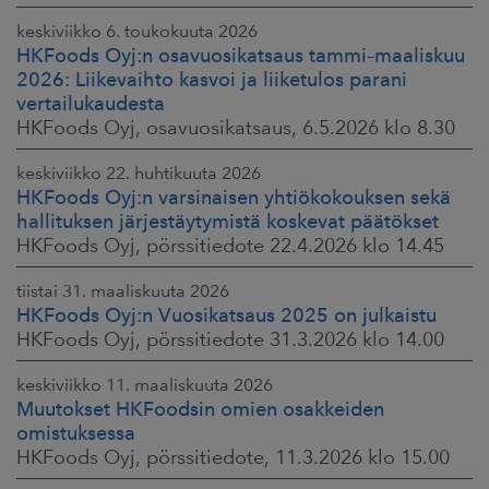
keskiviikko 6. toukokuuta 2026
HKFoods Oyj:n osavuosikatsaus tammi–maaliskuu
2026: Liikevaihto kasvoi ja liiketulos parani
vertailukaudesta
HKFoods Oyj, osavuosikatsaus, 6.5.2026 klo 8.30
keskiviikko 22. huhtikuuta 2026
HKFoods Oyj:n varsinaisen yhtiökokouksen sekä
hallituksen järjestäytymistä koskevat päätökset
HKFoods Oyj, pörssitiedote 22.4.2026 klo 14.45
tiistai 31. maaliskuuta 2026
HKFoods Oyj:n Vuosikatsaus 2025 on julkaistu
HKFoods Oyj, pörssitiedote 31.3.2026 klo 14.00
keskiviikko 11. maaliskuuta 2026
Muutokset HKFoodsin omien osakkeiden
omistuksessa
HKFoods Oyj, pörssitiedote, 11.3.2026 klo 15.00